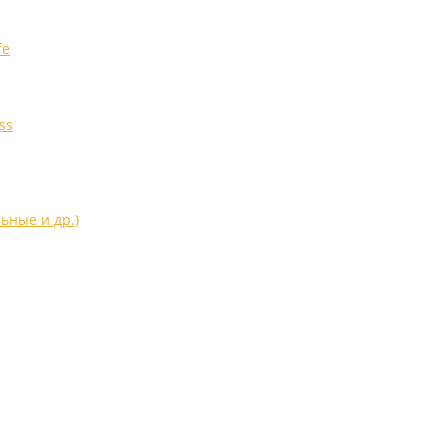
fe
ss
ьные и др.)