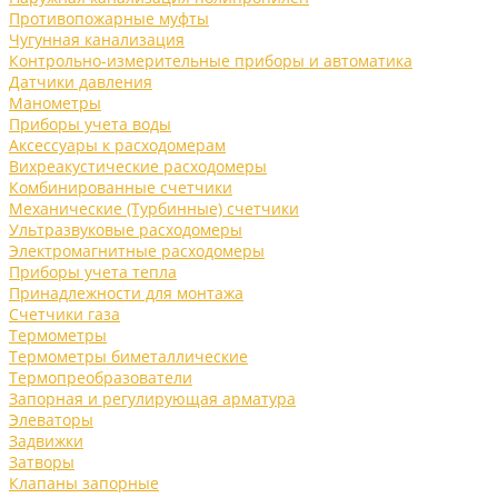
Противопожарные муфты
Чугунная канализация
Контрольно-измерительные приборы и автоматика
Датчики давления
Манометры
Приборы учета воды
Аксессуары к расходомерам
Вихреакустические расходомеры
Комбинированные счетчики
Механические (Турбинные) счетчики
Ультразвуковые расходомеры
Электромагнитные расходомеры
Приборы учета тепла
Принадлежности для монтажа
Счетчики газа
Термометры
Термометры биметаллические
Термопреобразователи
Запорная и регулирующая арматура
Элеваторы
Задвижки
Затворы
Клапаны запорные