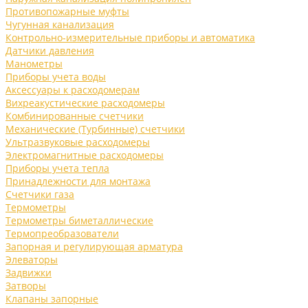
Противопожарные муфты
Чугунная канализация
Контрольно-измерительные приборы и автоматика
Датчики давления
Манометры
Приборы учета воды
Аксессуары к расходомерам
Вихреакустические расходомеры
Комбинированные счетчики
Механические (Турбинные) счетчики
Ультразвуковые расходомеры
Электромагнитные расходомеры
Приборы учета тепла
Принадлежности для монтажа
Счетчики газа
Термометры
Термометры биметаллические
Термопреобразователи
Запорная и регулирующая арматура
Элеваторы
Задвижки
Затворы
Клапаны запорные