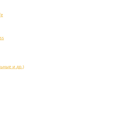
fe
ss
ьные и др.)