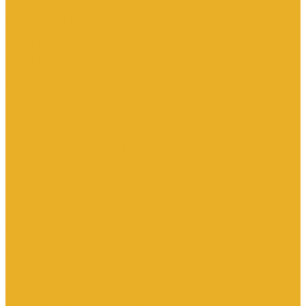
Каталог товаров
Инженерная сантехника
Интересны следующие производители (другие)
Изоляция, расходники, инструмент
Изоляция, теплоизоляция
Инструмент сантехнический
Метизы
Прокладки и ремонтные комплекты
Уплотнительные материалы
Хомуты
Канализационные системы
Внутренняя канализация полипропилен
Наружная канализация полипропилен
Противопожарные муфты
Чугунная канализация
Контрольно-измерительные приборы и автоматика
Датчики давления
Манометры
Приборы учета воды
Аксессуары к расходомерам
Вихреакустические расходомеры
Комбинированные счетчики
Механические (Турбинные) счетчики
Ультразвуковые расходомеры