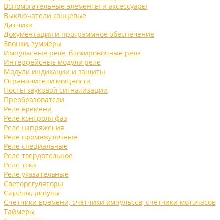
Вспомогательные элементы и аксессуары
Выключатели концевые
Датчики
Документация и программное обеспечение
Звонки, зуммеры
Импульсные реле, блокировочные реле
Интерфейсные модули реле
Модули индикации и защиты
Ограничители мощности
Посты звуковой сигнализации
Преобразователи
Реле времени
Реле контроля фаз
Реле напряжения
Реле промежуточные
Реле специальные
Реле твердотельное
Реле тока
Реле указательные
Светорегуляторы
Сирены, ревуны
Счетчики времени, счетчики импульсов, счетчики моточасов
Таймеры