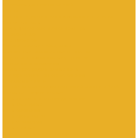
Аксессуары для переключателей
Кнопки
Кнопки и переключатели в модульном исполнении
Кнопочные посты
Лампы для светосигнальной арматуры
Переключатели
Потенциометры
Светосигнальные стойки, маяки
Комплектные низковольтные устройства
Вводно-распределительные устройства
Главная шина заземления
Главные распределительные щиты
НКУ взрывозащищенного исполнения
Передвижные щиты
Устройства компенсации реактивной мощности 0.4кВ
Шкафы распределительные
Щиты автоматического ввода резерва
Щиты квартирные
Щиты освещения
Щиты серии ЩО-70
Щиты управления
Щиты этажные
Ящики с понижающим трансформатором