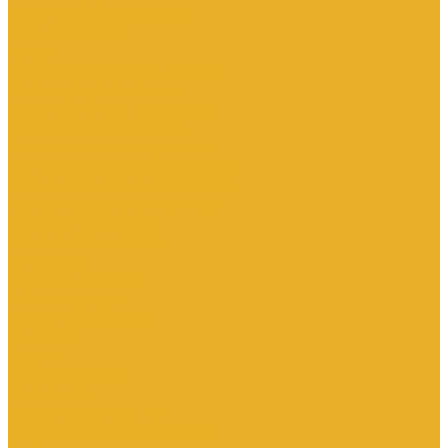
Котлы и водонагреватели
Водонагреватели
Котлы
Подводка сильфонная для газа
Люки и дождеприемники
Радиаторы и комплектующие
Алюминиевые радиаторы
Биметаллические радиаторы
Комплектующие для радиаторов
Стальные панельные радиаторы
Терморегулирующая арматура
Чугунные радиаторы
Расширительные баки
Сантехника
Арматура для бачка
Гибкая подводка
Полотенцесушители
Санфаянс
Сифоны
Смесители и душ
Теплый пол
Коллекторные группы
Комплектующие для монтажа