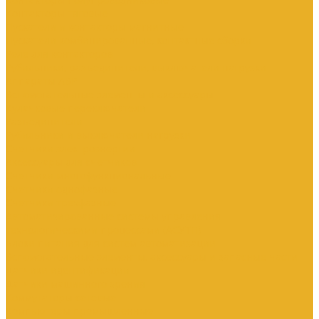
Контакторы тяговые
Пускатели и контакторы магнитные
Пускатели комбинированные, контактные сборки
Реле для контакторов
Рубильники, разъединители, выключатели нагрузки
Аппараты АВР
Вспомогательные элементы и аксессуары
Кулачковые переключатели
Разъединители
Рубильники и выключатели нагрузки
Счетчики электроэнергии
Аксессуары для счетчиков
Счетчики многофункциональные
Счетчики однофазные
Счетчики трехфазные
Автоматизированные системы управления
технологическими процессами (АСУТП)
Блоки питания для систем автоматизации
Вспомогательные элементы, аксессуары и запасные части
Датчики идентификации
Датчики машинного зрения
Коммутаторы сетевые
Компьютеры промышленные