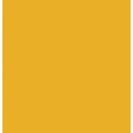
Трубы для теплого пола
Электрооборудование
Изделия электроустановочные
Установочные изделия общего назначения
Аксессуары для электроустановочных изделий
Звонки
Изделия для монтажа в кабель-каналы
Изделия открытого монтажа
Изделия скрытого монтажа
Удлинители, сетевые фильтры, переходники, штепсельные
вилки
Установочные изделия по производителям и сериям
Электроустановочные изделия DKC серии Brava
Электроустановочные изделия Legrand серии Celiane
Электроустановочные изделия Legrand серии Etika
Электроустановочные изделия Legrand серии Mosaic
Электроустановочные изделия Legrand серии Valena, Valena
Life
Электроустановочные изделия SchE серии Glossa
Электроустановочные изделия SchE серии Sedna
Электроустановочные изделия SchE серии Unica
Электроустановочные изделия SchE серии Unica Top, Unica
Class
Электроустановочные изделия SchE серии Дуэт