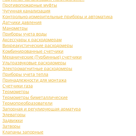
Противопожарные муфты
Чугунная канализация
Контрольно-измерительные приборы и автоматика
Датчики давления
Манометры
Приборы учета воды
Аксессуары к расходомерам
Вихреакустические расходомеры
Комбинированные счетчики
Механические (Турбинные) счетчики
Ультразвуковые расходомеры
Электромагнитные расходомеры
Приборы учета тепла
Принадлежности для монтажа
Счетчики газа
Термометры
Термометры биметаллические
Термопреобразователи
Запорная и регулирующая арматура
Элеваторы
Задвижки
Затворы
Клапаны запорные