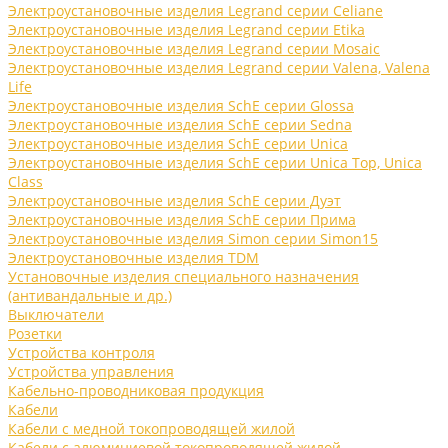
Электроустановочные изделия Legrand серии Celiane
Электроустановочные изделия Legrand серии Etika
Электроустановочные изделия Legrand серии Mosaic
Электроустановочные изделия Legrand серии Valena, Valena
Life
Электроустановочные изделия SchE серии Glossa
Электроустановочные изделия SchE серии Sedna
Электроустановочные изделия SchE серии Unica
Электроустановочные изделия SchE серии Unica Top, Unica
Class
Электроустановочные изделия SchE серии Дуэт
Электроустановочные изделия SchE серии Прима
Электроустановочные изделия Simon серии Simon15
Электроустановочные изделия TDM
Установочные изделия специального назначения
(антивандальные и др.)
Выключатели
Розетки
Устройства контроля
Устройства управления
Кабельно-проводниковая продукция
Кабели
Кабели с медной токопроводящей жилой
Кабели с алюминиевой токопроводящей жилой