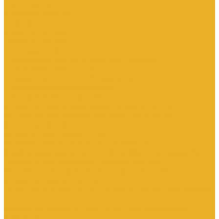
Контроллеры
Микроконтроллеры
Модемы
Модули логические
Панели оператора
Программаторы
Программируемые логические контроллеры
Программное обеспечение
Промышленное сетевое оборудование
Процессоры коммуникационные
Распределенная периферия
Устройства для промышленных следящих систем
Устройства для человеко-машинного интерфейса
Аппараты защиты
Автоматические выключатели
Вспомогательные элементы и аксессуары
Дифференциальная защита: УЗО, дифференциальные блоки
Ограничители импульсного перенапряжения
Устройства защиты на основе предохранителей
Устройства молниезащиты
Кнопки, кнопочные посты, переключатели, светосигнальная
аппаратура
Аксессуары для кнопочных постов и светосигнальной
арматуры