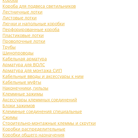
Короба
Короба для подвеса светильников
Лестничные лотки
Листовые лотки
Лючки и напольные коробки
Перфорированные короба
Пластиковые лотки
Проволочные лотки
Трубы
Шинопроводы
Кабельная арматура
Арматура для ВОЛС
Арматура для монтажа СИП
Кабельные вводы и аксессуары к ним
Кабельные муфты
Наконечники, гильзы
Клеммные зажимы
Аксессуары клеммных соединений
Блоки зажимов
Клеммные соединения специальные
Сжимы
Строительно-монтажные клеммы и скрутки
Коробки распределительные
Коробки общего назначения