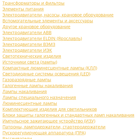
Трансформаторы и фильтры
Элементы питания
Электродвигатели, насосы, крановое оборудование
Вспомогательные элементы и аксессуары
Другое крановое оборудование
Электродвигатели ABB
Электродвигатели ELDIN (Ярославль)
Электродвигатели ВЭМЗ
Электродвигатели ИЭК
Светотехнические изделия
Источники света (лампы)
Компактные люминесцентные лампы (КЛЛ)
Светодиодные системы освещения (LED)
Газоразрядные лампы
Галогенные лампы накаливания
Лампы накаливания
Лампы специального назначения
Люминесцентные лампы
Комплектующие изделия для светильников
Блоки защиты галогенных и стандартных ламп накаливания
Импульсное зажигающее устройство (ИЗУ)
Патроны, ламподержатели, стартеродержатели
Пускорегулирующая аппаратура (ПРА)
Рассеиватели