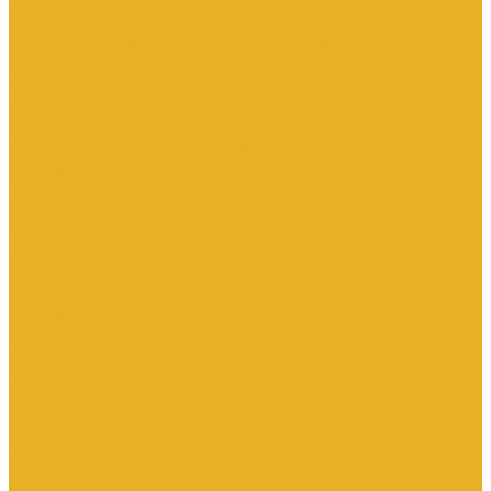
Каталог товаров
Инженерная сантехника
Интересны следующие производители (другие)
Изоляция, расходники, инструмент
Канализационные системы
Электрооборудование
Изделия электроустановочные
Кабельно-проводниковая продукция
Оборудование низковольтное
Бесперебойное питание дома
Накопители электроэнергии Volts
Компания
Доставка и оплата
Статьи
Отзывы
Сертификаты
Производители
ГОСТы
Вопрос-Ответ
Новости
Инженерная сантехника
Электрооборудование
Контакты
...