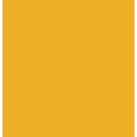
Насосы дренажные
Насосы поверхностные и вертикальные
Насосы циркуляционные
Трубы и соединительные части
Полипропиленовые системы
Заглушки ППРС
Компенсаторы
Металлопластиковые трубы
Муфты ППРС
Полипропиленовые трубы
Фланцы ППРС
Стальные системы
Отводы
Переходы
Тройники
Трубная заготовка
Заглушки
Фланцы
Металлопластиковые системы
Полиэтиленовые системы (ПНД)
Фитинги
Фитинги стальные
Фитинги латунные
Фитинги чугунные