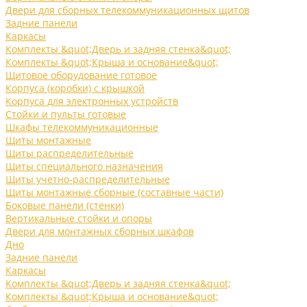
Двери для сборных телекоммуникационных щитов
Задние панели
Каркасы
Комплекты &quot;Дверь и задняя стенка&quot;
Комплекты &quot;Крыша и основание&quot;
Щитовое оборудование готовое
Корпуса (коробки) с крышкой
Корпуса для электронных устройств
Стойки и пульты готовые
Шкафы телекоммуникационные
Щиты монтажные
Щиты распределительные
Щиты специального назначения
Щиты учетно-распределительные
Щиты монтажные сборные (составные части)
Боковые панели (стенки)
Вертикальные стойки и опоры
Двери для монтажных сборных шкафов
Дно
Задние панели
Каркасы
Комплекты &quot;Дверь и задняя стенка&quot;
Комплекты &quot;Крыша и основание&quot;