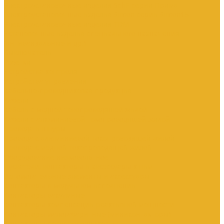
Электроустановочные изделия SchE серии Прима
Электроустановочные изделия Simon серии Simon15
Электроустановочные изделия TDM
Установочные изделия специального назначения
(антивандальные и др.)
Выключатели
Розетки
Устройства контроля
Устройства управления
Кабельно-проводниковая продукция
Кабели
Кабели с медной токопроводящей жилой
Кабели с алюминиевой токопроводящей жилой
Провода и шнуры
Провода с алюминиевой токопроводящей жилой
Провода с медной токопроводящей жилой
Оборудование низковольтное
Пускатели, контакторы и аксессуары к ним
Вспомогательные элементы и аксессуары
Контакторы в модульном исполнении
Контакторы вакуумные
Контакторы компенсации реактивной мощности
Контакторы малогабаритные (миниконтакторы)
Контакторы полупроводниковые