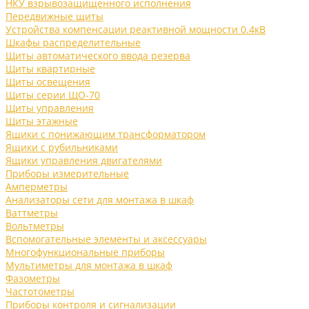
НКУ взрывозащищенного исполнения
Передвижные щиты
Устройства компенсации реактивной мощности 0.4кВ
Шкафы распределительные
Щиты автоматического ввода резерва
Щиты квартирные
Щиты освещения
Щиты серии ЩО-70
Щиты управления
Щиты этажные
Ящики с понижающим трансформатором
Ящики с рубильниками
Ящики управления двигателями
Приборы измерительные
Амперметры
Анализаторы сети для монтажа в шкаф
Ваттметры
Вольтметры
Вспомогательные элементы и аксессуары
Многофункциональные приборы
Мультиметры для монтажа в шкаф
Фазометры
Частотометры
Приборы контроля и сигнализации