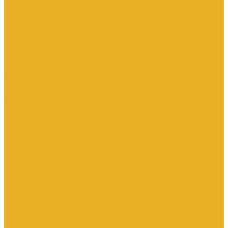
Электромагнитные расходомеры
Приборы учета тепла
Принадлежности для монтажа
Счетчики газа
Термометры
Термометры биметаллические
Термопреобразователи
Запорная и регулирующая арматура
Элеваторы
Задвижки
Затворы
Клапаны запорные
Клапаны обратные
Краны
Краны латунные
Краны стальные
Прочие краны и регуляторы
Фильтры
Насосное оборудование
Комплектующие для насосов
Насосы вибрационные
Насосы глубинные
Насосы для опрессовки