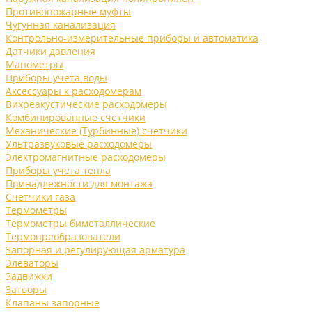
Противопожарные муфты
Чугунная канализация
Контрольно-измерительные приборы и автоматика
Датчики давления
Манометры
Приборы учета воды
Аксессуары к расходомерам
Вихреакустические расходомеры
Комбинированные счетчики
Механические (Турбинные) счетчики
Ультразвуковые расходомеры
Электромагнитные расходомеры
Приборы учета тепла
Принадлежности для монтажа
Счетчики газа
Термометры
Термометры биметаллические
Термопреобразователи
Запорная и регулирующая арматура
Элеваторы
Задвижки
Затворы
Клапаны запорные