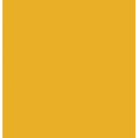
Электромагнитные расходомеры
Приборы учета тепла
Принадлежности для монтажа
Счетчики газа
Термометры
Термометры биметаллические
Термопреобразователи
Запорная и регулирующая арматура
Элеваторы
Задвижки
Затворы
Клапаны запорные
Клапаны обратные
Краны
Краны латунные
Краны стальные
Прочие краны и регуляторы
Фильтры
Насосное оборудование
Комплектующие для насосов
Насосы вибрационные
Насосы глубинные
Насосы для опрессовки