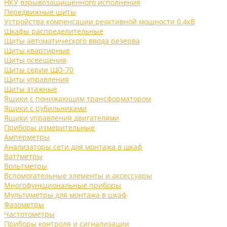
НКУ взрывозащищенного исполнения
Передвижные щиты
Устройства компенсации реактивной мощности 0.4кВ
Шкафы распределительные
Щиты автоматического ввода резерва
Щиты квартирные
Щиты освещения
Щиты серии ЩО-70
Щиты управления
Щиты этажные
Ящики с понижающим трансформатором
Ящики с рубильниками
Ящики управления двигателями
Приборы измерительные
Амперметры
Анализаторы сети для монтажа в шкаф
Ваттметры
Вольтметры
Вспомогательные элементы и аксессуары
Многофункциональные приборы
Мультиметры для монтажа в шкаф
Фазометры
Частотометры
Приборы контроля и сигнализации