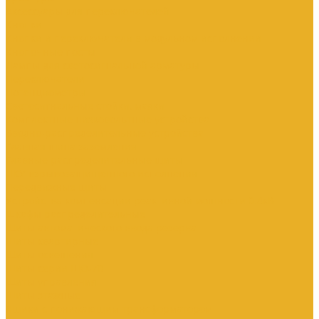
Аксессуары для переключателей
Кнопки
Кнопки и переключатели в модульном исполнении
Кнопочные посты
Лампы для светосигнальной арматуры
Переключатели
Потенциометры
Светосигнальные стойки, маяки
Комплектные низковольтные устройства
Вводно-распределительные устройства
Главная шина заземления
Главные распределительные щиты
НКУ взрывозащищенного исполнения
Передвижные щиты
Устройства компенсации реактивной мощности 0.4кВ
Шкафы распределительные
Щиты автоматического ввода резерва
Щиты квартирные
Щиты освещения
Щиты серии ЩО-70
Щиты управления
Щиты этажные
Ящики с понижающим трансформатором