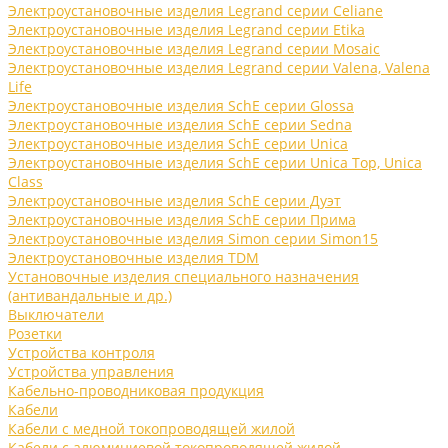
Электроустановочные изделия Legrand серии Celiane
Электроустановочные изделия Legrand серии Etika
Электроустановочные изделия Legrand серии Mosaic
Электроустановочные изделия Legrand серии Valena, Valena
Life
Электроустановочные изделия SchE серии Glossa
Электроустановочные изделия SchE серии Sedna
Электроустановочные изделия SchE серии Unica
Электроустановочные изделия SchE серии Unica Top, Unica
Class
Электроустановочные изделия SchE серии Дуэт
Электроустановочные изделия SchE серии Прима
Электроустановочные изделия Simon серии Simon15
Электроустановочные изделия TDM
Установочные изделия специального назначения
(антивандальные и др.)
Выключатели
Розетки
Устройства контроля
Устройства управления
Кабельно-проводниковая продукция
Кабели
Кабели с медной токопроводящей жилой
Кабели с алюминиевой токопроводящей жилой