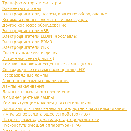
Трансформаторы и фильтры
Элементы питания
Электродвигатели, насосы, крановое оборудование
Вспомогательные элементы и аксессуары
Другое крановое оборудование
Электродвигатели ABB
Электродвигатели ELDIN (Ярославль)
Электродвигатели ВЭМЗ
Электродвигатели ИЭК
Светотехнические изделия
Источники света (лампы)
Компактные люминесцентные лампы (КЛЛ)
Светодиодные системы освещения (LED)
Газоразрядные лампы
Галогенные лампы накаливания
Лампы накаливания
Лампы специального назначения
Люминесцентные лампы
Комплектующие изделия для светильников
Блоки защиты галогенных и стандартных ламп накаливания
Импульсное зажигающее устройство (ИЗУ)
Патроны, ламподержатели, стартеродержатели
Пускорегулирующая аппаратура (ПРА)
Рассеиватели