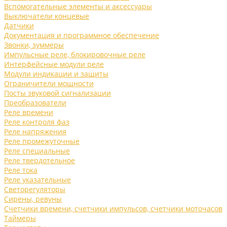
Вспомогательные элементы и аксессуары
Выключатели концевые
Датчики
Документация и программное обеспечение
Звонки, зуммеры
Импульсные реле, блокировочные реле
Интерфейсные модули реле
Модули индикации и защиты
Ограничители мощности
Посты звуковой сигнализации
Преобразователи
Реле времени
Реле контроля фаз
Реле напряжения
Реле промежуточные
Реле специальные
Реле твердотельное
Реле тока
Реле указательные
Светорегуляторы
Сирены, ревуны
Счетчики времени, счетчики импульсов, счетчики моточасов
Таймеры