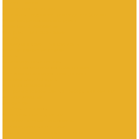
Каталог товаров
Инженерная сантехника
Интересны следующие производители (другие)
Изоляция, расходники, инструмент
Изоляция, теплоизоляция
Инструмент сантехнический
Метизы
Прокладки и ремонтные комплекты
Уплотнительные материалы
Хомуты
Канализационные системы
Внутренняя канализация полипропилен
Наружная канализация полипропилен
Противопожарные муфты
Чугунная канализация
Контрольно-измерительные приборы и автоматика
Датчики давления
Манометры
Приборы учета воды
Аксессуары к расходомерам
Вихреакустические расходомеры
Комбинированные счетчики
Механические (Турбинные) счетчики
Ультразвуковые расходомеры