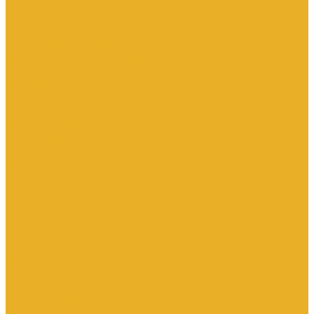
Насосы дренажные
Насосы поверхностные и вертикальные
Насосы циркуляционные
Трубы и соединительные части
Полипропиленовые системы
Заглушки ППРС
Компенсаторы
Металлопластиковые трубы
Муфты ППРС
Полипропиленовые трубы
Фланцы ППРС
Стальные системы
Отводы
Переходы
Тройники
Трубная заготовка
Заглушки
Фланцы
Металлопластиковые системы
Полиэтиленовые системы (ПНД)
Фитинги
Фитинги стальные
Фитинги латунные
Фитинги чугунные