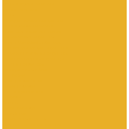
Котлы и водонагреватели
Водонагреватели
Котлы
Подводка сильфонная для газа
Люки и дождеприемники
Радиаторы и комплектующие
Алюминиевые радиаторы
Биметаллические радиаторы
Комплектующие для радиаторов
Стальные панельные радиаторы
Терморегулирующая арматура
Чугунные радиаторы
Расширительные баки
Сантехника
Арматура для бачка
Гибкая подводка
Полотенцесушители
Санфаянс
Сифоны
Смесители и душ
Теплый пол
Коллекторные группы
Комплектующие для монтажа