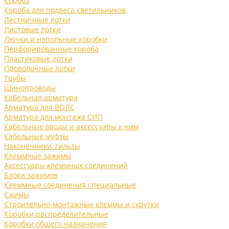
Короба
Короба для подвеса светильников
Лестничные лотки
Листовые лотки
Лючки и напольные коробки
Перфорированные короба
Пластиковые лотки
Проволочные лотки
Трубы
Шинопроводы
Кабельная арматура
Арматура для ВОЛС
Арматура для монтажа СИП
Кабельные вводы и аксессуары к ним
Кабельные муфты
Наконечники, гильзы
Клеммные зажимы
Аксессуары клеммных соединений
Блоки зажимов
Клеммные соединения специальные
Сжимы
Строительно-монтажные клеммы и скрутки
Коробки распределительные
Коробки общего назначения