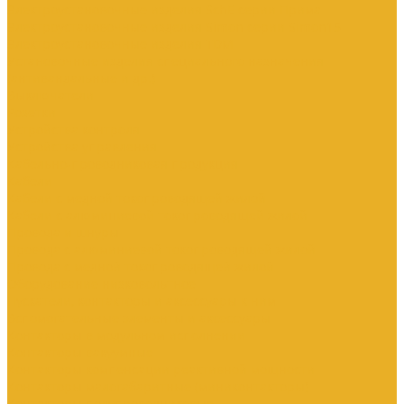
Электроустановочные изделия SchE серии Прима
Электроустановочные изделия Simon серии Simon15
Электроустановочные изделия TDM
Установочные изделия специального назначения
(антивандальные и др.)
Выключатели
Розетки
Устройства контроля
Устройства управления
Кабельно-проводниковая продукция
Кабели
Кабели с медной токопроводящей жилой
Кабели с алюминиевой токопроводящей жилой
Провода и шнуры
Провода с алюминиевой токопроводящей жилой
Провода с медной токопроводящей жилой
Оборудование низковольтное
Пускатели, контакторы и аксессуары к ним
Вспомогательные элементы и аксессуары
Контакторы в модульном исполнении
Контакторы вакуумные
Контакторы компенсации реактивной мощности
Контакторы малогабаритные (миниконтакторы)
Контакторы полупроводниковые