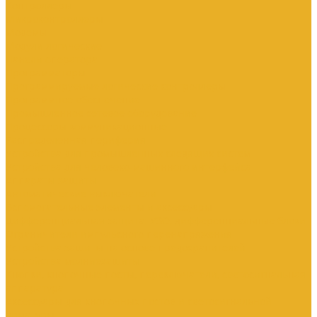
Контроллеры
Микроконтроллеры
Модемы
Модули логические
Панели оператора
Программаторы
Программируемые логические контроллеры
Программное обеспечение
Промышленное сетевое оборудование
Процессоры коммуникационные
Распределенная периферия
Устройства для промышленных следящих систем
Устройства для человеко-машинного интерфейса
Аппараты защиты
Автоматические выключатели
Вспомогательные элементы и аксессуары
Дифференциальная защита: УЗО, дифференциальные блоки
Ограничители импульсного перенапряжения
Устройства защиты на основе предохранителей
Устройства молниезащиты
Кнопки, кнопочные посты, переключатели, светосигнальная
аппаратура
Аксессуары для кнопочных постов и светосигнальной
арматуры