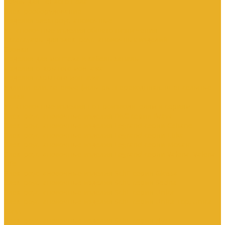
Трубы для теплого пола
Электрооборудование
Изделия электроустановочные
Установочные изделия общего назначения
Аксессуары для электроустановочных изделий
Звонки
Изделия для монтажа в кабель-каналы
Изделия открытого монтажа
Изделия скрытого монтажа
Удлинители, сетевые фильтры, переходники, штепсельные
вилки
Установочные изделия по производителям и сериям
Электроустановочные изделия DKC серии Brava
Электроустановочные изделия Legrand серии Celiane
Электроустановочные изделия Legrand серии Etika
Электроустановочные изделия Legrand серии Mosaic
Электроустановочные изделия Legrand серии Valena, Valena
Life
Электроустановочные изделия SchE серии Glossa
Электроустановочные изделия SchE серии Sedna
Электроустановочные изделия SchE серии Unica
Электроустановочные изделия SchE серии Unica Top, Unica
Class
Электроустановочные изделия SchE серии Дуэт