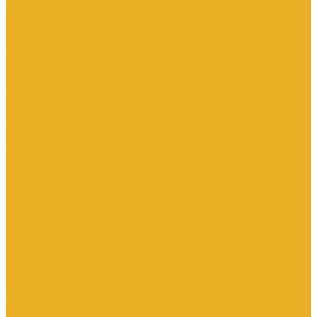
Каталог товаров
Инженерная сантехника
Интересны следующие производители (другие)
Изоляция, расходники, инструмент
Канализационные системы
Электрооборудование
Изделия электроустановочные
Кабельно-проводниковая продукция
Оборудование низковольтное
Бесперебойное питание дома
Накопители электроэнергии Volts
Компания
Доставка и оплата
Статьи
Отзывы
Сертификаты
Производители
ГОСТы
Вопрос-Ответ
Новости
Инженерная сантехника
Электрооборудование
Контакты
...