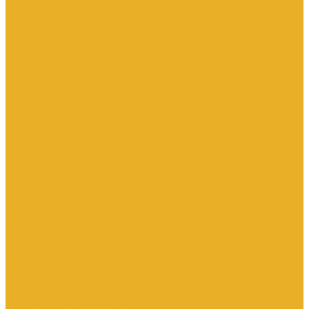
Контакторы тяговые
Пускатели и контакторы магнитные
Пускатели комбинированные, контактные сборки
Реле для контакторов
Рубильники, разъединители, выключатели нагрузки
Аппараты АВР
Вспомогательные элементы и аксессуары
Кулачковые переключатели
Разъединители
Рубильники и выключатели нагрузки
Счетчики электроэнергии
Аксессуары для счетчиков
Счетчики многофункциональные
Счетчики однофазные
Счетчики трехфазные
Автоматизированные системы управления
технологическими процессами (АСУТП)
Блоки питания для систем автоматизации
Вспомогательные элементы, аксессуары и запасные части
Датчики идентификации
Датчики машинного зрения
Коммутаторы сетевые
Компьютеры промышленные