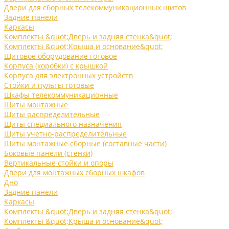
Двери для сборных телекоммуникационных щитов
Задние панели
Каркасы
Комплекты &quot;Дверь и задняя стенка&quot;
Комплекты &quot;Крыша и основание&quot;
Щитовое оборудование готовое
Корпуса (коробки) с крышкой
Корпуса для электронных устройств
Стойки и пульты готовые
Шкафы телекоммуникационные
Щиты монтажные
Щиты распределительные
Щиты специального назначения
Щиты учетно-распределительные
Щиты монтажные сборные (составные части)
Боковые панели (стенки)
Вертикальные стойки и опоры
Двери для монтажных сборных шкафов
Дно
Задние панели
Каркасы
Комплекты &quot;Дверь и задняя стенка&quot;
Комплекты &quot;Крыша и основание&quot;