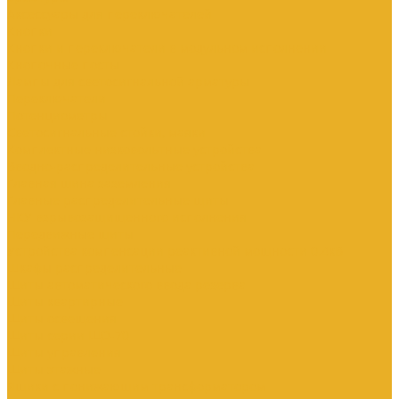
Аксессуары для переключателей
Кнопки
Кнопки и переключатели в модульном исполнении
Кнопочные посты
Лампы для светосигнальной арматуры
Переключатели
Потенциометры
Светосигнальные стойки, маяки
Комплектные низковольтные устройства
Вводно-распределительные устройства
Главная шина заземления
Главные распределительные щиты
НКУ взрывозащищенного исполнения
Передвижные щиты
Устройства компенсации реактивной мощности 0.4кВ
Шкафы распределительные
Щиты автоматического ввода резерва
Щиты квартирные
Щиты освещения
Щиты серии ЩО-70
Щиты управления
Щиты этажные
Ящики с понижающим трансформатором