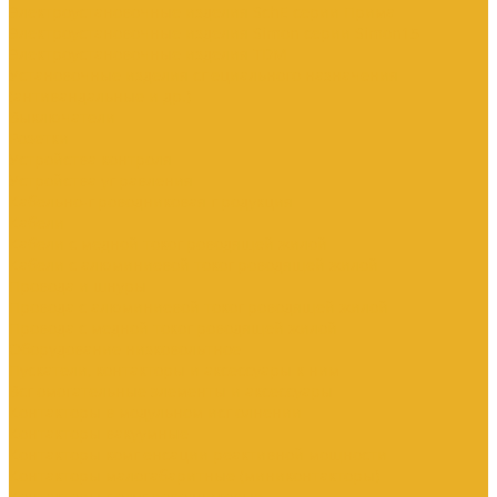
Электроустановочные изделия SchE серии Прима
Электроустановочные изделия Simon серии Simon15
Электроустановочные изделия TDM
Установочные изделия специального назначения
(антивандальные и др.)
Выключатели
Розетки
Устройства контроля
Устройства управления
Кабельно-проводниковая продукция
Кабели
Кабели с медной токопроводящей жилой
Кабели с алюминиевой токопроводящей жилой
Провода и шнуры
Провода с алюминиевой токопроводящей жилой
Провода с медной токопроводящей жилой
Оборудование низковольтное
Пускатели, контакторы и аксессуары к ним
Вспомогательные элементы и аксессуары
Контакторы в модульном исполнении
Контакторы вакуумные
Контакторы компенсации реактивной мощности
Контакторы малогабаритные (миниконтакторы)
Контакторы полупроводниковые