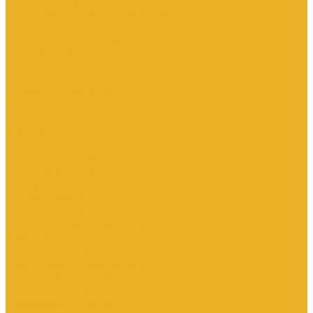
Электромагнитные расходомеры
Приборы учета тепла
Принадлежности для монтажа
Счетчики газа
Термометры
Термометры биметаллические
Термопреобразователи
Запорная и регулирующая арматура
Элеваторы
Задвижки
Затворы
Клапаны запорные
Клапаны обратные
Краны
Краны латунные
Краны стальные
Прочие краны и регуляторы
Фильтры
Насосное оборудование
Комплектующие для насосов
Насосы вибрационные
Насосы глубинные
Насосы для опрессовки