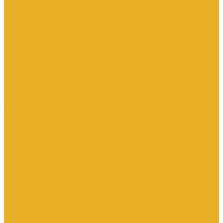
Контроллеры
Микроконтроллеры
Модемы
Модули логические
Панели оператора
Программаторы
Программируемые логические контроллеры
Программное обеспечение
Промышленное сетевое оборудование
Процессоры коммуникационные
Распределенная периферия
Устройства для промышленных следящих систем
Устройства для человеко-машинного интерфейса
Аппараты защиты
Автоматические выключатели
Вспомогательные элементы и аксессуары
Дифференциальная защита: УЗО, дифференциальные блоки
Ограничители импульсного перенапряжения
Устройства защиты на основе предохранителей
Устройства молниезащиты
Кнопки, кнопочные посты, переключатели, светосигнальная
аппаратура
Аксессуары для кнопочных постов и светосигнальной
арматуры