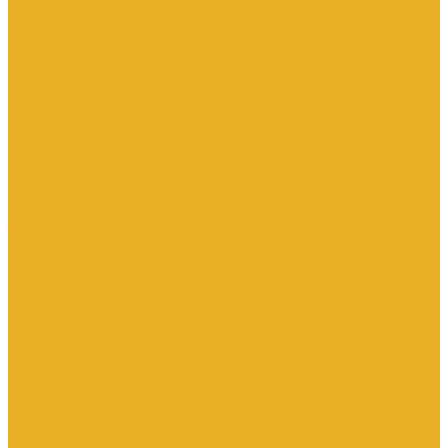
Контакторы тяговые
Пускатели и контакторы магнитные
Пускатели комбинированные, контактные сборки
Реле для контакторов
Рубильники, разъединители, выключатели нагрузки
Аппараты АВР
Вспомогательные элементы и аксессуары
Кулачковые переключатели
Разъединители
Рубильники и выключатели нагрузки
Счетчики электроэнергии
Аксессуары для счетчиков
Счетчики многофункциональные
Счетчики однофазные
Счетчики трехфазные
Автоматизированные системы управления
технологическими процессами (АСУТП)
Блоки питания для систем автоматизации
Вспомогательные элементы, аксессуары и запасные части
Датчики идентификации
Датчики машинного зрения
Коммутаторы сетевые
Компьютеры промышленные