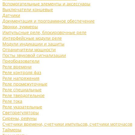
Вспомогательные элементы и аксессуары
Выключатели концевые
Датчики
Документация и программное обеспечение
Звонки, зуммеры
Импульсные реле, блокировочные реле
Интерфейсные модули реле
Модули индикации и защиты
Ограничители мощности
Посты звуковой сигнализации
Преобразователи
Реле времени
Реле контроля фаз
Реле напряжения
Реле промежуточные
Реле специальные
Реле твердотельное
Реле тока
Реле указательные
Светорегуляторы
Сирены, ревуны
Счетчики времени, счетчики импульсов, счетчики моточасов
Таймеры