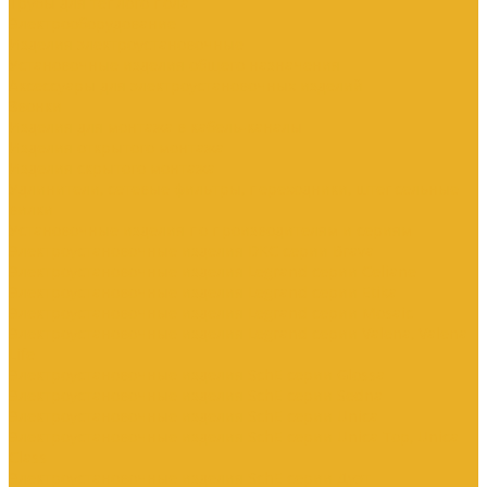
Трубы для теплого пола
Электрооборудование
Изделия электроустановочные
Установочные изделия общего назначения
Аксессуары для электроустановочных изделий
Звонки
Изделия для монтажа в кабель-каналы
Изделия открытого монтажа
Изделия скрытого монтажа
Удлинители, сетевые фильтры, переходники, штепсельные
вилки
Установочные изделия по производителям и сериям
Электроустановочные изделия DKC серии Brava
Электроустановочные изделия Legrand серии Celiane
Электроустановочные изделия Legrand серии Etika
Электроустановочные изделия Legrand серии Mosaic
Электроустановочные изделия Legrand серии Valena, Valena
Life
Электроустановочные изделия SchE серии Glossa
Электроустановочные изделия SchE серии Sedna
Электроустановочные изделия SchE серии Unica
Электроустановочные изделия SchE серии Unica Top, Unica
Class
Электроустановочные изделия SchE серии Дуэт