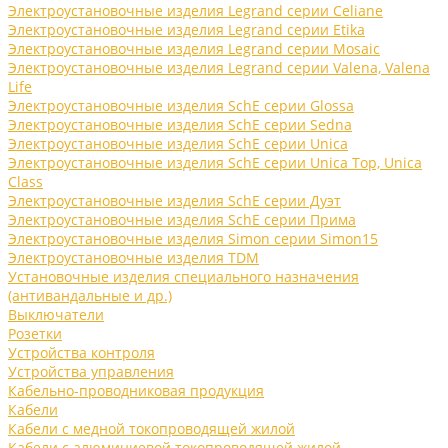
Электроустановочные изделия Legrand серии Celiane
Электроустановочные изделия Legrand серии Etika
Электроустановочные изделия Legrand серии Mosaic
Электроустановочные изделия Legrand серии Valena, Valena
Life
Электроустановочные изделия SchE серии Glossa
Электроустановочные изделия SchE серии Sedna
Электроустановочные изделия SchE серии Unica
Электроустановочные изделия SchE серии Unica Top, Unica
Class
Электроустановочные изделия SchE серии Дуэт
Электроустановочные изделия SchE серии Прима
Электроустановочные изделия Simon серии Simon15
Электроустановочные изделия TDM
Установочные изделия специального назначения
(антивандальные и др.)
Выключатели
Розетки
Устройства контроля
Устройства управления
Кабельно-проводниковая продукция
Кабели
Кабели с медной токопроводящей жилой
Кабели с алюминиевой токопроводящей жилой