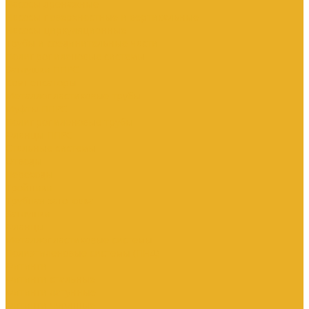
Насосы дренажные
Насосы поверхностные и вертикальные
Насосы циркуляционные
Трубы и соединительные части
Полипропиленовые системы
Заглушки ППРС
Компенсаторы
Металлопластиковые трубы
Муфты ППРС
Полипропиленовые трубы
Фланцы ППРС
Стальные системы
Отводы
Переходы
Тройники
Трубная заготовка
Заглушки
Фланцы
Металлопластиковые системы
Полиэтиленовые системы (ПНД)
Фитинги
Фитинги стальные
Фитинги латунные
Фитинги чугунные