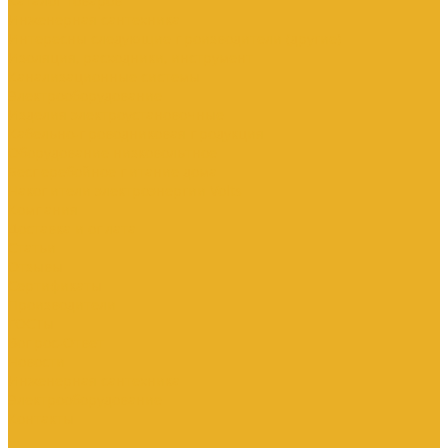
Каталог товаров
Инженерная сантехника
Интересны следующие производители (другие)
Изоляция, расходники, инструмент
Канализационные системы
Электрооборудование
Изделия электроустановочные
Кабельно-проводниковая продукция
Оборудование низковольтное
Бесперебойное питание дома
Накопители электроэнергии Volts
Компания
Доставка и оплата
Статьи
Отзывы
Сертификаты
Производители
ГОСТы
Вопрос-Ответ
Новости
Инженерная сантехника
Электрооборудование
Контакты
...