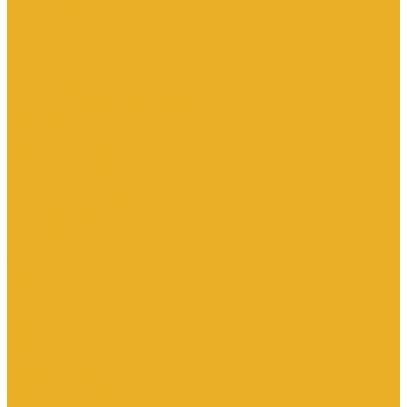
Котлы и водонагреватели
Водонагреватели
Котлы
Подводка сильфонная для газа
Люки и дождеприемники
Радиаторы и комплектующие
Алюминиевые радиаторы
Биметаллические радиаторы
Комплектующие для радиаторов
Стальные панельные радиаторы
Терморегулирующая арматура
Чугунные радиаторы
Расширительные баки
Сантехника
Арматура для бачка
Гибкая подводка
Полотенцесушители
Санфаянс
Сифоны
Смесители и душ
Теплый пол
Коллекторные группы
Комплектующие для монтажа