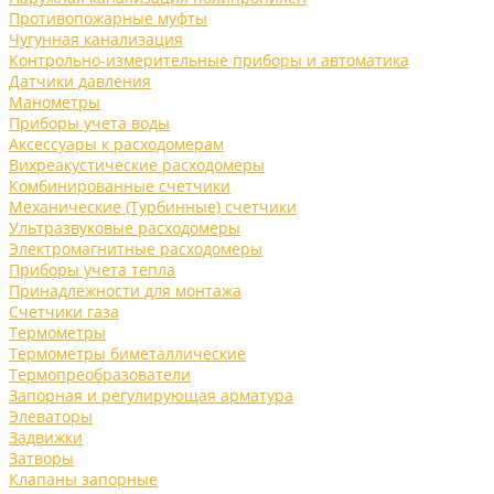
Противопожарные муфты
Чугунная канализация
Контрольно-измерительные приборы и автоматика
Датчики давления
Манометры
Приборы учета воды
Аксессуары к расходомерам
Вихреакустические расходомеры
Комбинированные счетчики
Механические (Турбинные) счетчики
Ультразвуковые расходомеры
Электромагнитные расходомеры
Приборы учета тепла
Принадлежности для монтажа
Счетчики газа
Термометры
Термометры биметаллические
Термопреобразователи
Запорная и регулирующая арматура
Элеваторы
Задвижки
Затворы
Клапаны запорные