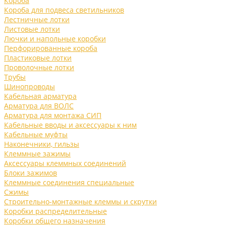
Короба
Короба для подвеса светильников
Лестничные лотки
Листовые лотки
Лючки и напольные коробки
Перфорированные короба
Пластиковые лотки
Проволочные лотки
Трубы
Шинопроводы
Кабельная арматура
Арматура для ВОЛС
Арматура для монтажа СИП
Кабельные вводы и аксессуары к ним
Кабельные муфты
Наконечники, гильзы
Клеммные зажимы
Аксессуары клеммных соединений
Блоки зажимов
Клеммные соединения специальные
Сжимы
Строительно-монтажные клеммы и скрутки
Коробки распределительные
Коробки общего назначения