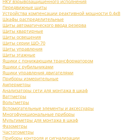
НКУ взрывозащищенного исполнения
Передвижные щиты
Устройства компенсации реактивной мощности 0.4кВ
Шкафы распределительные
Щиты автоматического ввода резерва
Щиты квартирные
Щиты освещения
Щиты серии ЩО-70
Щиты управления
Щиты этажные
Ящики с понижающим трансформатором
Ящики с рубильниками
Ящики управления двигателями
Приборы измерительные
Амперметры
Анализаторы сети для монтажа в шкаф
Ваттметры
Вольтметры
Вспомогательные элементы и аксессуары
Многофункциональные приборы
Мультиметры для монтажа в шкаф
Фазометры
Частотометры
Приборы контроля и сигнализации