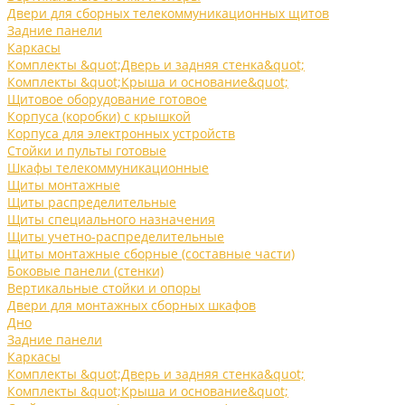
Двери для сборных телекоммуникационных щитов
Задние панели
Каркасы
Комплекты &quot;Дверь и задняя стенка&quot;
Комплекты &quot;Крыша и основание&quot;
Щитовое оборудование готовое
Корпуса (коробки) с крышкой
Корпуса для электронных устройств
Стойки и пульты готовые
Шкафы телекоммуникационные
Щиты монтажные
Щиты распределительные
Щиты специального назначения
Щиты учетно-распределительные
Щиты монтажные сборные (составные части)
Боковые панели (стенки)
Вертикальные стойки и опоры
Двери для монтажных сборных шкафов
Дно
Задние панели
Каркасы
Комплекты &quot;Дверь и задняя стенка&quot;
Комплекты &quot;Крыша и основание&quot;