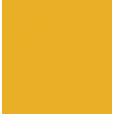
Каталог товаров
Инженерная сантехника
Интересны следующие производители (другие)
Изоляция, расходники, инструмент
Канализационные системы
Электрооборудование
Изделия электроустановочные
Кабельно-проводниковая продукция
Оборудование низковольтное
Бесперебойное питание дома
Накопители электроэнергии Volts
Компания
Доставка и оплата
Статьи
Отзывы
Сертификаты
Производители
ГОСТы
Вопрос-Ответ
Новости
Инженерная сантехника
Электрооборудование
Контакты
...