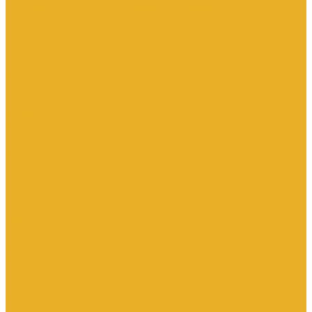
Электроустановочные изделия SchE серии Прима
Электроустановочные изделия Simon серии Simon15
Электроустановочные изделия TDM
Установочные изделия специального назначения
(антивандальные и др.)
Выключатели
Розетки
Устройства контроля
Устройства управления
Кабельно-проводниковая продукция
Кабели
Кабели с медной токопроводящей жилой
Кабели с алюминиевой токопроводящей жилой
Провода и шнуры
Провода с алюминиевой токопроводящей жилой
Провода с медной токопроводящей жилой
Оборудование низковольтное
Пускатели, контакторы и аксессуары к ним
Вспомогательные элементы и аксессуары
Контакторы в модульном исполнении
Контакторы вакуумные
Контакторы компенсации реактивной мощности
Контакторы малогабаритные (миниконтакторы)
Контакторы полупроводниковые