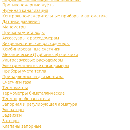
Противопожарные муфты
Чугунная канализация
Контрольно-измерительные приборы и автоматика
Датчики давления
Манометры
Приборы учета воды
Аксессуары к расходомерам
Вихреакустические расходомеры
Комбинированные счетчики
Механические (Турбинные) счетчики
Ультразвуковые расходомеры
Электромагнитные расходомеры
Приборы учета тепла
Принадлежности для монтажа
Счетчики газа
Термометры
Термометры биметаллические
Термопреобразователи
Запорная и регулирующая арматура
Элеваторы
Задвижки
Затворы
Клапаны запорные