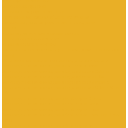
Трубы для теплого пола
Электрооборудование
Изделия электроустановочные
Установочные изделия общего назначения
Аксессуары для электроустановочных изделий
Звонки
Изделия для монтажа в кабель-каналы
Изделия открытого монтажа
Изделия скрытого монтажа
Удлинители, сетевые фильтры, переходники, штепсельные
вилки
Установочные изделия по производителям и сериям
Электроустановочные изделия DKC серии Brava
Электроустановочные изделия Legrand серии Celiane
Электроустановочные изделия Legrand серии Etika
Электроустановочные изделия Legrand серии Mosaic
Электроустановочные изделия Legrand серии Valena, Valena
Life
Электроустановочные изделия SchE серии Glossa
Электроустановочные изделия SchE серии Sedna
Электроустановочные изделия SchE серии Unica
Электроустановочные изделия SchE серии Unica Top, Unica
Class
Электроустановочные изделия SchE серии Дуэт