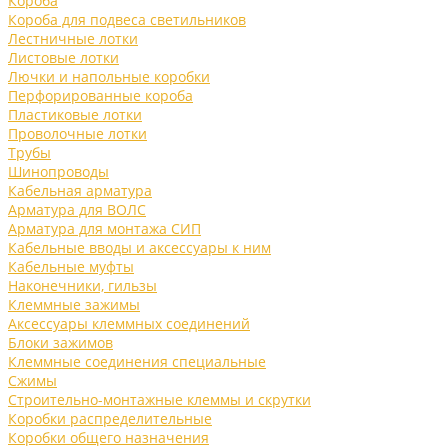
Короба
Короба для подвеса светильников
Лестничные лотки
Листовые лотки
Лючки и напольные коробки
Перфорированные короба
Пластиковые лотки
Проволочные лотки
Трубы
Шинопроводы
Кабельная арматура
Арматура для ВОЛС
Арматура для монтажа СИП
Кабельные вводы и аксессуары к ним
Кабельные муфты
Наконечники, гильзы
Клеммные зажимы
Аксессуары клеммных соединений
Блоки зажимов
Клеммные соединения специальные
Сжимы
Строительно-монтажные клеммы и скрутки
Коробки распределительные
Коробки общего назначения