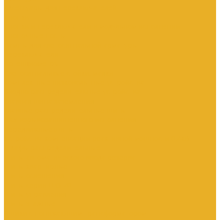
Аксессуары для переключателей
Кнопки
Кнопки и переключатели в модульном исполнении
Кнопочные посты
Лампы для светосигнальной арматуры
Переключатели
Потенциометры
Светосигнальные стойки, маяки
Комплектные низковольтные устройства
Вводно-распределительные устройства
Главная шина заземления
Главные распределительные щиты
НКУ взрывозащищенного исполнения
Передвижные щиты
Устройства компенсации реактивной мощности 0.4кВ
Шкафы распределительные
Щиты автоматического ввода резерва
Щиты квартирные
Щиты освещения
Щиты серии ЩО-70
Щиты управления
Щиты этажные
Ящики с понижающим трансформатором