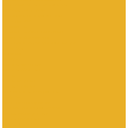
Электромагнитные расходомеры
Приборы учета тепла
Принадлежности для монтажа
Счетчики газа
Термометры
Термометры биметаллические
Термопреобразователи
Запорная и регулирующая арматура
Элеваторы
Задвижки
Затворы
Клапаны запорные
Клапаны обратные
Краны
Краны латунные
Краны стальные
Прочие краны и регуляторы
Фильтры
Насосное оборудование
Комплектующие для насосов
Насосы вибрационные
Насосы глубинные
Насосы для опрессовки