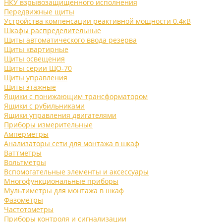
НКУ взрывозащищенного исполнения
Передвижные щиты
Устройства компенсации реактивной мощности 0.4кВ
Шкафы распределительные
Щиты автоматического ввода резерва
Щиты квартирные
Щиты освещения
Щиты серии ЩО-70
Щиты управления
Щиты этажные
Ящики с понижающим трансформатором
Ящики с рубильниками
Ящики управления двигателями
Приборы измерительные
Амперметры
Анализаторы сети для монтажа в шкаф
Ваттметры
Вольтметры
Вспомогательные элементы и аксессуары
Многофункциональные приборы
Мультиметры для монтажа в шкаф
Фазометры
Частотометры
Приборы контроля и сигнализации