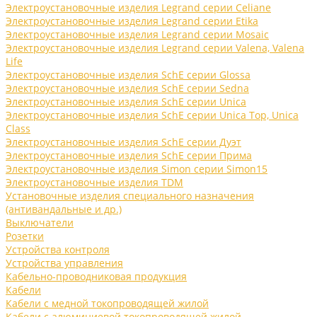
Электроустановочные изделия Legrand серии Celiane
Электроустановочные изделия Legrand серии Etika
Электроустановочные изделия Legrand серии Mosaic
Электроустановочные изделия Legrand серии Valena, Valena
Life
Электроустановочные изделия SchE серии Glossa
Электроустановочные изделия SchE серии Sedna
Электроустановочные изделия SchE серии Unica
Электроустановочные изделия SchE серии Unica Top, Unica
Class
Электроустановочные изделия SchE серии Дуэт
Электроустановочные изделия SchE серии Прима
Электроустановочные изделия Simon серии Simon15
Электроустановочные изделия TDM
Установочные изделия специального назначения
(антивандальные и др.)
Выключатели
Розетки
Устройства контроля
Устройства управления
Кабельно-проводниковая продукция
Кабели
Кабели с медной токопроводящей жилой
Кабели с алюминиевой токопроводящей жилой