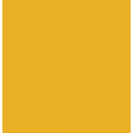
Котлы и водонагреватели
Водонагреватели
Котлы
Подводка сильфонная для газа
Люки и дождеприемники
Радиаторы и комплектующие
Алюминиевые радиаторы
Биметаллические радиаторы
Комплектующие для радиаторов
Стальные панельные радиаторы
Терморегулирующая арматура
Чугунные радиаторы
Расширительные баки
Сантехника
Арматура для бачка
Гибкая подводка
Полотенцесушители
Санфаянс
Сифоны
Смесители и душ
Теплый пол
Коллекторные группы
Комплектующие для монтажа