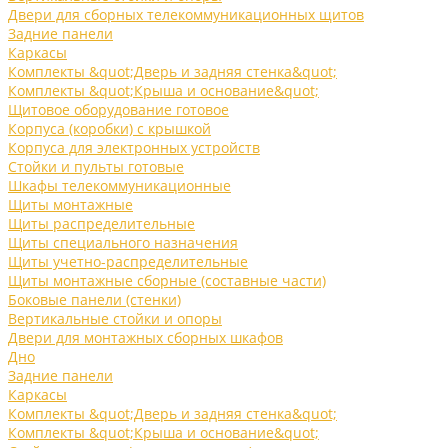
Двери для сборных телекоммуникационных щитов
Задние панели
Каркасы
Комплекты &quot;Дверь и задняя стенка&quot;
Комплекты &quot;Крыша и основание&quot;
Щитовое оборудование готовое
Корпуса (коробки) с крышкой
Корпуса для электронных устройств
Стойки и пульты готовые
Шкафы телекоммуникационные
Щиты монтажные
Щиты распределительные
Щиты специального назначения
Щиты учетно-распределительные
Щиты монтажные сборные (составные части)
Боковые панели (стенки)
Вертикальные стойки и опоры
Двери для монтажных сборных шкафов
Дно
Задние панели
Каркасы
Комплекты &quot;Дверь и задняя стенка&quot;
Комплекты &quot;Крыша и основание&quot;