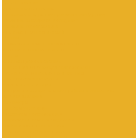
Каталог товаров
Инженерная сантехника
Интересны следующие производители (другие)
Изоляция, расходники, инструмент
Изоляция, теплоизоляция
Инструмент сантехнический
Метизы
Прокладки и ремонтные комплекты
Уплотнительные материалы
Хомуты
Канализационные системы
Внутренняя канализация полипропилен
Наружная канализация полипропилен
Противопожарные муфты
Чугунная канализация
Контрольно-измерительные приборы и автоматика
Датчики давления
Манометры
Приборы учета воды
Аксессуары к расходомерам
Вихреакустические расходомеры
Комбинированные счетчики
Механические (Турбинные) счетчики
Ультразвуковые расходомеры