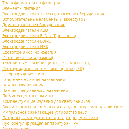
Трансформаторы и фильтры
Элементы питания
Электродвигатели, насосы, крановое оборудование
Вспомогательные элементы и аксессуары
Другое крановое оборудование
Электродвигатели ABB
Электродвигатели ELDIN (Ярославль)
Электродвигатели ВЭМЗ
Электродвигатели ИЭК
Светотехнические изделия
Источники света (лампы)
Компактные люминесцентные лампы (КЛЛ)
Светодиодные системы освещения (LED)
Газоразрядные лампы
Галогенные лампы накаливания
Лампы накаливания
Лампы специального назначения
Люминесцентные лампы
Комплектующие изделия для светильников
Блоки защиты галогенных и стандартных ламп накаливания
Импульсное зажигающее устройство (ИЗУ)
Патроны, ламподержатели, стартеродержатели
Пускорегулирующая аппаратура (ПРА)
Рассеиватели