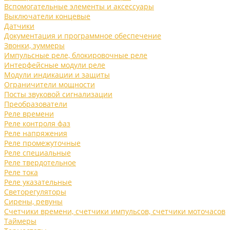
Вспомогательные элементы и аксессуары
Выключатели концевые
Датчики
Документация и программное обеспечение
Звонки, зуммеры
Импульсные реле, блокировочные реле
Интерфейсные модули реле
Модули индикации и защиты
Ограничители мощности
Посты звуковой сигнализации
Преобразователи
Реле времени
Реле контроля фаз
Реле напряжения
Реле промежуточные
Реле специальные
Реле твердотельное
Реле тока
Реле указательные
Светорегуляторы
Сирены, ревуны
Счетчики времени, счетчики импульсов, счетчики моточасов
Таймеры