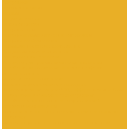
Контроллеры
Микроконтроллеры
Модемы
Модули логические
Панели оператора
Программаторы
Программируемые логические контроллеры
Программное обеспечение
Промышленное сетевое оборудование
Процессоры коммуникационные
Распределенная периферия
Устройства для промышленных следящих систем
Устройства для человеко-машинного интерфейса
Аппараты защиты
Автоматические выключатели
Вспомогательные элементы и аксессуары
Дифференциальная защита: УЗО, дифференциальные блоки
Ограничители импульсного перенапряжения
Устройства защиты на основе предохранителей
Устройства молниезащиты
Кнопки, кнопочные посты, переключатели, светосигнальная
аппаратура
Аксессуары для кнопочных постов и светосигнальной
арматуры