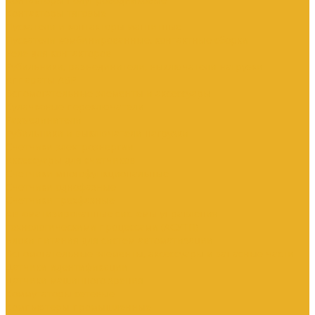
Контакторы тяговые
Пускатели и контакторы магнитные
Пускатели комбинированные, контактные сборки
Реле для контакторов
Рубильники, разъединители, выключатели нагрузки
Аппараты АВР
Вспомогательные элементы и аксессуары
Кулачковые переключатели
Разъединители
Рубильники и выключатели нагрузки
Счетчики электроэнергии
Аксессуары для счетчиков
Счетчики многофункциональные
Счетчики однофазные
Счетчики трехфазные
Автоматизированные системы управления
технологическими процессами (АСУТП)
Блоки питания для систем автоматизации
Вспомогательные элементы, аксессуары и запасные части
Датчики идентификации
Датчики машинного зрения
Коммутаторы сетевые
Компьютеры промышленные