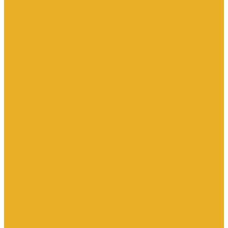
Насосы дренажные
Насосы поверхностные и вертикальные
Насосы циркуляционные
Трубы и соединительные части
Полипропиленовые системы
Заглушки ППРС
Компенсаторы
Металлопластиковые трубы
Муфты ППРС
Полипропиленовые трубы
Фланцы ППРС
Стальные системы
Отводы
Переходы
Тройники
Трубная заготовка
Заглушки
Фланцы
Металлопластиковые системы
Полиэтиленовые системы (ПНД)
Фитинги
Фитинги стальные
Фитинги латунные
Фитинги чугунные