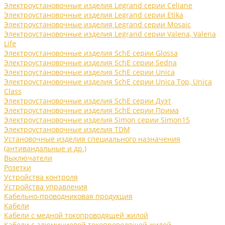
Электроустановочные изделия Legrand серии Celiane
Электроустановочные изделия Legrand серии Etika
Электроустановочные изделия Legrand серии Mosaic
Электроустановочные изделия Legrand серии Valena, Valena
Life
Электроустановочные изделия SchE серии Glossa
Электроустановочные изделия SchE серии Sedna
Электроустановочные изделия SchE серии Unica
Электроустановочные изделия SchE серии Unica Top, Unica
Class
Электроустановочные изделия SchE серии Дуэт
Электроустановочные изделия SchE серии Прима
Электроустановочные изделия Simon серии Simon15
Электроустановочные изделия TDM
Установочные изделия специального назначения
(антивандальные и др.)
Выключатели
Розетки
Устройства контроля
Устройства управления
Кабельно-проводниковая продукция
Кабели
Кабели с медной токопроводящей жилой
Кабели с алюминиевой токопроводящей жилой