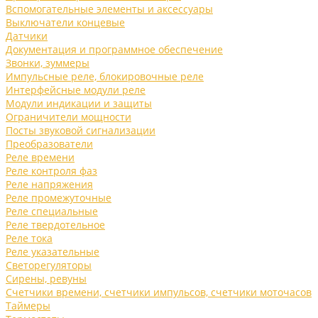
Вспомогательные элементы и аксессуары
Выключатели концевые
Датчики
Документация и программное обеспечение
Звонки, зуммеры
Импульсные реле, блокировочные реле
Интерфейсные модули реле
Модули индикации и защиты
Ограничители мощности
Посты звуковой сигнализации
Преобразователи
Реле времени
Реле контроля фаз
Реле напряжения
Реле промежуточные
Реле специальные
Реле твердотельное
Реле тока
Реле указательные
Светорегуляторы
Сирены, ревуны
Счетчики времени, счетчики импульсов, счетчики моточасов
Таймеры