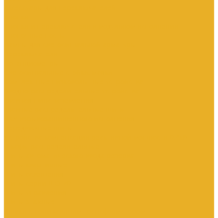
Аксессуары для переключателей
Кнопки
Кнопки и переключатели в модульном исполнении
Кнопочные посты
Лампы для светосигнальной арматуры
Переключатели
Потенциометры
Светосигнальные стойки, маяки
Комплектные низковольтные устройства
Вводно-распределительные устройства
Главная шина заземления
Главные распределительные щиты
НКУ взрывозащищенного исполнения
Передвижные щиты
Устройства компенсации реактивной мощности 0.4кВ
Шкафы распределительные
Щиты автоматического ввода резерва
Щиты квартирные
Щиты освещения
Щиты серии ЩО-70
Щиты управления
Щиты этажные
Ящики с понижающим трансформатором