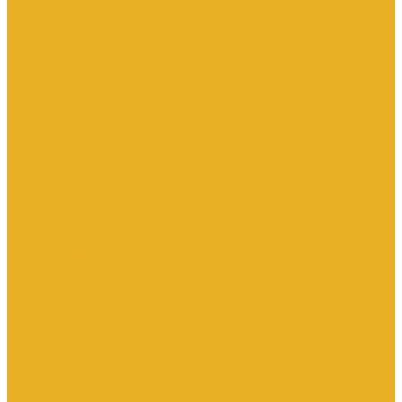
Электромагнитные расходомеры
Приборы учета тепла
Принадлежности для монтажа
Счетчики газа
Термометры
Термометры биметаллические
Термопреобразователи
Запорная и регулирующая арматура
Элеваторы
Задвижки
Затворы
Клапаны запорные
Клапаны обратные
Краны
Краны латунные
Краны стальные
Прочие краны и регуляторы
Фильтры
Насосное оборудование
Комплектующие для насосов
Насосы вибрационные
Насосы глубинные
Насосы для опрессовки