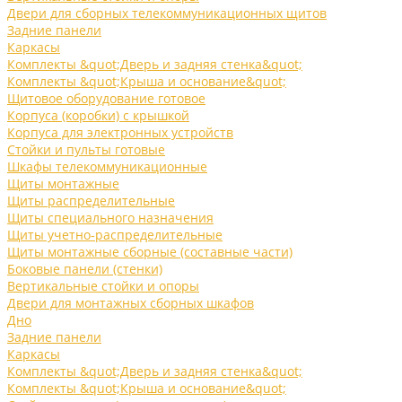
Двери для сборных телекоммуникационных щитов
Задние панели
Каркасы
Комплекты &quot;Дверь и задняя стенка&quot;
Комплекты &quot;Крыша и основание&quot;
Щитовое оборудование готовое
Корпуса (коробки) с крышкой
Корпуса для электронных устройств
Стойки и пульты готовые
Шкафы телекоммуникационные
Щиты монтажные
Щиты распределительные
Щиты специального назначения
Щиты учетно-распределительные
Щиты монтажные сборные (составные части)
Боковые панели (стенки)
Вертикальные стойки и опоры
Двери для монтажных сборных шкафов
Дно
Задние панели
Каркасы
Комплекты &quot;Дверь и задняя стенка&quot;
Комплекты &quot;Крыша и основание&quot;