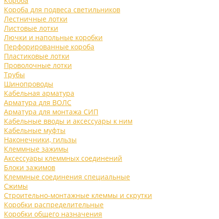
Короба
Короба для подвеса светильников
Лестничные лотки
Листовые лотки
Лючки и напольные коробки
Перфорированные короба
Пластиковые лотки
Проволочные лотки
Трубы
Шинопроводы
Кабельная арматура
Арматура для ВОЛС
Арматура для монтажа СИП
Кабельные вводы и аксессуары к ним
Кабельные муфты
Наконечники, гильзы
Клеммные зажимы
Аксессуары клеммных соединений
Блоки зажимов
Клеммные соединения специальные
Сжимы
Строительно-монтажные клеммы и скрутки
Коробки распределительные
Коробки общего назначения