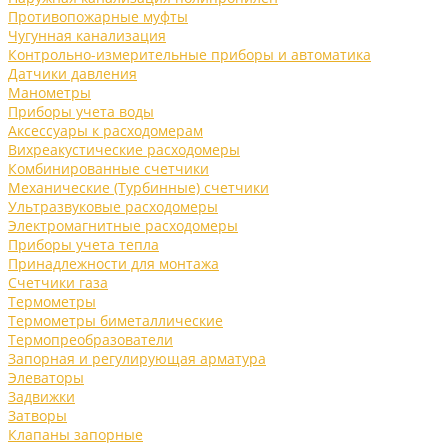
Противопожарные муфты
Чугунная канализация
Контрольно-измерительные приборы и автоматика
Датчики давления
Манометры
Приборы учета воды
Аксессуары к расходомерам
Вихреакустические расходомеры
Комбинированные счетчики
Механические (Турбинные) счетчики
Ультразвуковые расходомеры
Электромагнитные расходомеры
Приборы учета тепла
Принадлежности для монтажа
Счетчики газа
Термометры
Термометры биметаллические
Термопреобразователи
Запорная и регулирующая арматура
Элеваторы
Задвижки
Затворы
Клапаны запорные