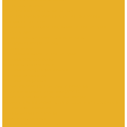
Контакторы тяговые
Пускатели и контакторы магнитные
Пускатели комбинированные, контактные сборки
Реле для контакторов
Рубильники, разъединители, выключатели нагрузки
Аппараты АВР
Вспомогательные элементы и аксессуары
Кулачковые переключатели
Разъединители
Рубильники и выключатели нагрузки
Счетчики электроэнергии
Аксессуары для счетчиков
Счетчики многофункциональные
Счетчики однофазные
Счетчики трехфазные
Автоматизированные системы управления
технологическими процессами (АСУТП)
Блоки питания для систем автоматизации
Вспомогательные элементы, аксессуары и запасные части
Датчики идентификации
Датчики машинного зрения
Коммутаторы сетевые
Компьютеры промышленные