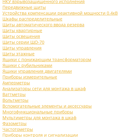
НКУ взрывозащищенного исполнения
Передвижные щиты
Устройства компенсации реактивной мощности 0.4кВ
Шкафы распределительные
Щиты автоматического ввода резерва
Щиты квартирные
Щиты освещения
Щиты серии ЩО-70
Щиты управления
Щиты этажные
Ящики с понижающим трансформатором
Ящики с рубильниками
Ящики управления двигателями
Приборы измерительные
Амперметры
Анализаторы сети для монтажа в шкаф
Ваттметры
Вольтметры
Вспомогательные элементы и аксессуары
Многофункциональные приборы
Мультиметры для монтажа в шкаф
Фазометры
Частотометры
Приборы контроля и сигнализации