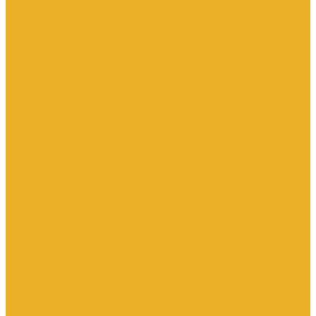
Электроустановочные изделия SchE серии Прима
Электроустановочные изделия Simon серии Simon15
Электроустановочные изделия TDM
Установочные изделия специального назначения
(антивандальные и др.)
Выключатели
Розетки
Устройства контроля
Устройства управления
Кабельно-проводниковая продукция
Кабели
Кабели с медной токопроводящей жилой
Кабели с алюминиевой токопроводящей жилой
Провода и шнуры
Провода с алюминиевой токопроводящей жилой
Провода с медной токопроводящей жилой
Оборудование низковольтное
Пускатели, контакторы и аксессуары к ним
Вспомогательные элементы и аксессуары
Контакторы в модульном исполнении
Контакторы вакуумные
Контакторы компенсации реактивной мощности
Контакторы малогабаритные (миниконтакторы)
Контакторы полупроводниковые