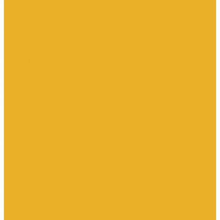
Каталог товаров
Инженерная сантехника
Интересны следующие производители (другие)
Изоляция, расходники, инструмент
Изоляция, теплоизоляция
Инструмент сантехнический
Метизы
Прокладки и ремонтные комплекты
Уплотнительные материалы
Хомуты
Канализационные системы
Внутренняя канализация полипропилен
Наружная канализация полипропилен
Противопожарные муфты
Чугунная канализация
Контрольно-измерительные приборы и автоматика
Датчики давления
Манометры
Приборы учета воды
Аксессуары к расходомерам
Вихреакустические расходомеры
Комбинированные счетчики
Механические (Турбинные) счетчики
Ультразвуковые расходомеры