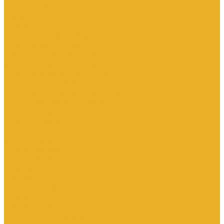
Котлы и водонагреватели
Водонагреватели
Котлы
Подводка сильфонная для газа
Люки и дождеприемники
Радиаторы и комплектующие
Алюминиевые радиаторы
Биметаллические радиаторы
Комплектующие для радиаторов
Стальные панельные радиаторы
Терморегулирующая арматура
Чугунные радиаторы
Расширительные баки
Сантехника
Арматура для бачка
Гибкая подводка
Полотенцесушители
Санфаянс
Сифоны
Смесители и душ
Теплый пол
Коллекторные группы
Комплектующие для монтажа