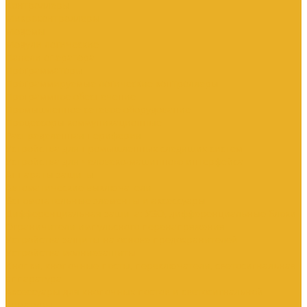
Контроллеры
Микроконтроллеры
Модемы
Модули логические
Панели оператора
Программаторы
Программируемые логические контроллеры
Программное обеспечение
Промышленное сетевое оборудование
Процессоры коммуникационные
Распределенная периферия
Устройства для промышленных следящих систем
Устройства для человеко-машинного интерфейса
Аппараты защиты
Автоматические выключатели
Вспомогательные элементы и аксессуары
Дифференциальная защита: УЗО, дифференциальные блоки
Ограничители импульсного перенапряжения
Устройства защиты на основе предохранителей
Устройства молниезащиты
Кнопки, кнопочные посты, переключатели, светосигнальная
аппаратура
Аксессуары для кнопочных постов и светосигнальной
арматуры