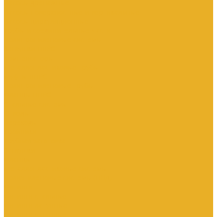
Насосы дренажные
Насосы поверхностные и вертикальные
Насосы циркуляционные
Трубы и соединительные части
Полипропиленовые системы
Заглушки ППРС
Компенсаторы
Металлопластиковые трубы
Муфты ППРС
Полипропиленовые трубы
Фланцы ППРС
Стальные системы
Отводы
Переходы
Тройники
Трубная заготовка
Заглушки
Фланцы
Металлопластиковые системы
Полиэтиленовые системы (ПНД)
Фитинги
Фитинги стальные
Фитинги латунные
Фитинги чугунные