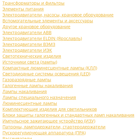
Трансформаторы и фильтры
Элементы питания
Электродвигатели, насосы, крановое оборудование
Вспомогательные элементы и аксессуары
Другое крановое оборудование
Электродвигатели ABB
Электродвигатели ELDIN (Ярославль)
Электродвигатели ВЭМЗ
Электродвигатели ИЭК
Светотехнические изделия
Источники света (лампы)
Компактные люминесцентные лампы (КЛЛ)
Светодиодные системы освещения (LED)
Газоразрядные лампы
Галогенные лампы накаливания
Лампы накаливания
Лампы специального назначения
Люминесцентные лампы
Комплектующие изделия для светильников
Блоки защиты галогенных и стандартных ламп накаливания
Импульсное зажигающее устройство (ИЗУ)
Патроны, ламподержатели, стартеродержатели
Пускорегулирующая аппаратура (ПРА)
Рассеиватели