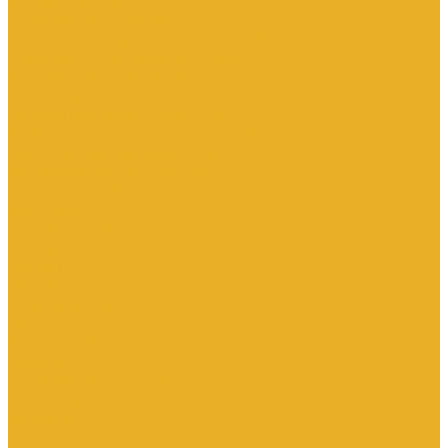
Каталог товаров
Инженерная сантехника
Интересны следующие производители (другие)
Изоляция, расходники, инструмент
Канализационные системы
Электрооборудование
Изделия электроустановочные
Кабельно-проводниковая продукция
Оборудование низковольтное
Бесперебойное питание дома
Накопители электроэнергии Volts
Компания
Доставка и оплата
Статьи
Отзывы
Сертификаты
Производители
ГОСТы
Вопрос-Ответ
Новости
Инженерная сантехника
Электрооборудование
Контакты
...