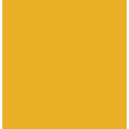
Аксессуары для переключателей
Кнопки
Кнопки и переключатели в модульном исполнении
Кнопочные посты
Лампы для светосигнальной арматуры
Переключатели
Потенциометры
Светосигнальные стойки, маяки
Комплектные низковольтные устройства
Вводно-распределительные устройства
Главная шина заземления
Главные распределительные щиты
НКУ взрывозащищенного исполнения
Передвижные щиты
Устройства компенсации реактивной мощности 0.4кВ
Шкафы распределительные
Щиты автоматического ввода резерва
Щиты квартирные
Щиты освещения
Щиты серии ЩО-70
Щиты управления
Щиты этажные
Ящики с понижающим трансформатором