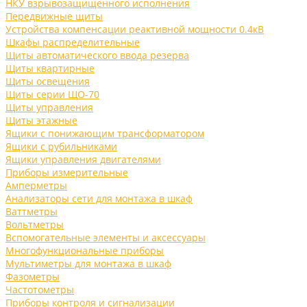
НКУ взрывозащищенного исполнения
Передвижные щиты
Устройства компенсации реактивной мощности 0.4кВ
Шкафы распределительные
Щиты автоматического ввода резерва
Щиты квартирные
Щиты освещения
Щиты серии ЩО-70
Щиты управления
Щиты этажные
Ящики с понижающим трансформатором
Ящики с рубильниками
Ящики управления двигателями
Приборы измерительные
Амперметры
Анализаторы сети для монтажа в шкаф
Ваттметры
Вольтметры
Вспомогательные элементы и аксессуары
Многофункциональные приборы
Мультиметры для монтажа в шкаф
Фазометры
Частотометры
Приборы контроля и сигнализации