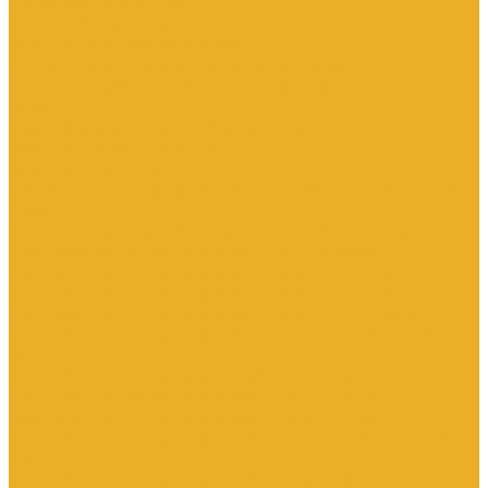
Трубы для теплого пола
Электрооборудование
Изделия электроустановочные
Установочные изделия общего назначения
Аксессуары для электроустановочных изделий
Звонки
Изделия для монтажа в кабель-каналы
Изделия открытого монтажа
Изделия скрытого монтажа
Удлинители, сетевые фильтры, переходники, штепсельные
вилки
Установочные изделия по производителям и сериям
Электроустановочные изделия DKC серии Brava
Электроустановочные изделия Legrand серии Celiane
Электроустановочные изделия Legrand серии Etika
Электроустановочные изделия Legrand серии Mosaic
Электроустановочные изделия Legrand серии Valena, Valena
Life
Электроустановочные изделия SchE серии Glossa
Электроустановочные изделия SchE серии Sedna
Электроустановочные изделия SchE серии Unica
Электроустановочные изделия SchE серии Unica Top, Unica
Class
Электроустановочные изделия SchE серии Дуэт