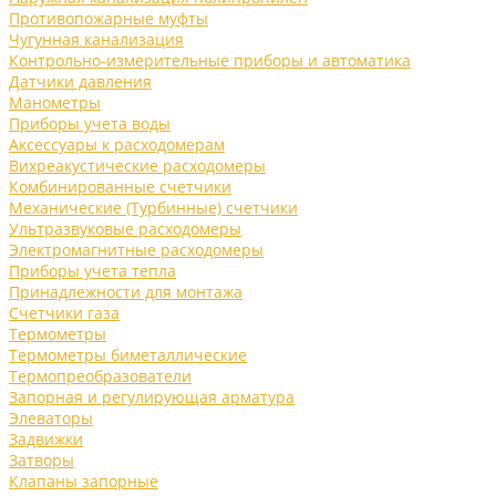
Противопожарные муфты
Чугунная канализация
Контрольно-измерительные приборы и автоматика
Датчики давления
Манометры
Приборы учета воды
Аксессуары к расходомерам
Вихреакустические расходомеры
Комбинированные счетчики
Механические (Турбинные) счетчики
Ультразвуковые расходомеры
Электромагнитные расходомеры
Приборы учета тепла
Принадлежности для монтажа
Счетчики газа
Термометры
Термометры биметаллические
Термопреобразователи
Запорная и регулирующая арматура
Элеваторы
Задвижки
Затворы
Клапаны запорные