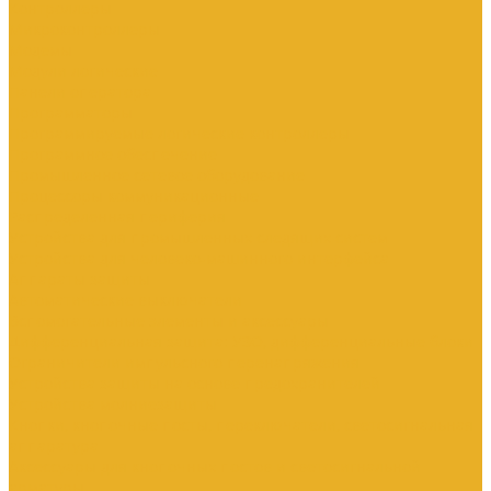
Контроллеры
Микроконтроллеры
Модемы
Модули логические
Панели оператора
Программаторы
Программируемые логические контроллеры
Программное обеспечение
Промышленное сетевое оборудование
Процессоры коммуникационные
Распределенная периферия
Устройства для промышленных следящих систем
Устройства для человеко-машинного интерфейса
Аппараты защиты
Автоматические выключатели
Вспомогательные элементы и аксессуары
Дифференциальная защита: УЗО, дифференциальные блоки
Ограничители импульсного перенапряжения
Устройства защиты на основе предохранителей
Устройства молниезащиты
Кнопки, кнопочные посты, переключатели, светосигнальная
аппаратура
Аксессуары для кнопочных постов и светосигнальной
арматуры