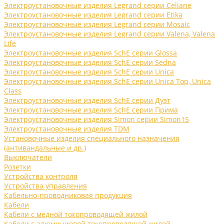
Электроустановочные изделия Legrand серии Celiane
Электроустановочные изделия Legrand серии Etika
Электроустановочные изделия Legrand серии Mosaic
Электроустановочные изделия Legrand серии Valena, Valena
Life
Электроустановочные изделия SchE серии Glossa
Электроустановочные изделия SchE серии Sedna
Электроустановочные изделия SchE серии Unica
Электроустановочные изделия SchE серии Unica Top, Unica
Class
Электроустановочные изделия SchE серии Дуэт
Электроустановочные изделия SchE серии Прима
Электроустановочные изделия Simon серии Simon15
Электроустановочные изделия TDM
Установочные изделия специального назначения
(антивандальные и др.)
Выключатели
Розетки
Устройства контроля
Устройства управления
Кабельно-проводниковая продукция
Кабели
Кабели с медной токопроводящей жилой
Кабели с алюминиевой токопроводящей жилой