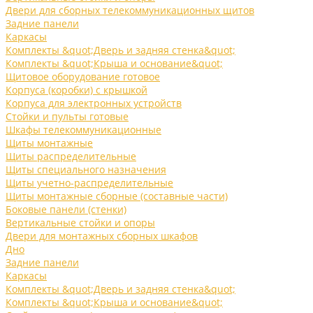
Двери для сборных телекоммуникационных щитов
Задние панели
Каркасы
Комплекты &quot;Дверь и задняя стенка&quot;
Комплекты &quot;Крыша и основание&quot;
Щитовое оборудование готовое
Корпуса (коробки) с крышкой
Корпуса для электронных устройств
Стойки и пульты готовые
Шкафы телекоммуникационные
Щиты монтажные
Щиты распределительные
Щиты специального назначения
Щиты учетно-распределительные
Щиты монтажные сборные (составные части)
Боковые панели (стенки)
Вертикальные стойки и опоры
Двери для монтажных сборных шкафов
Дно
Задние панели
Каркасы
Комплекты &quot;Дверь и задняя стенка&quot;
Комплекты &quot;Крыша и основание&quot;