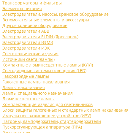
Трансформаторы и фильтры
Элементы питания
Электродвигатели, насосы, крановое оборудование
Вспомогательные элементы и аксессуары
Другое крановое оборудование
Электродвигатели ABB
Электродвигатели ELDIN (Ярославль)
Электродвигатели ВЭМЗ
Электродвигатели ИЭК
Светотехнические изделия
Источники света (лампы)
Компактные люминесцентные лампы (КЛЛ)
Светодиодные системы освещения (LED)
Газоразрядные лампы
Галогенные лампы накаливания
Лампы накаливания
Лампы специального назначения
Люминесцентные лампы
Комплектующие изделия для светильников
Блоки защиты галогенных и стандартных ламп накаливания
Импульсное зажигающее устройство (ИЗУ)
Патроны, ламподержатели, стартеродержатели
Пускорегулирующая аппаратура (ПРА)
Рассеиватели