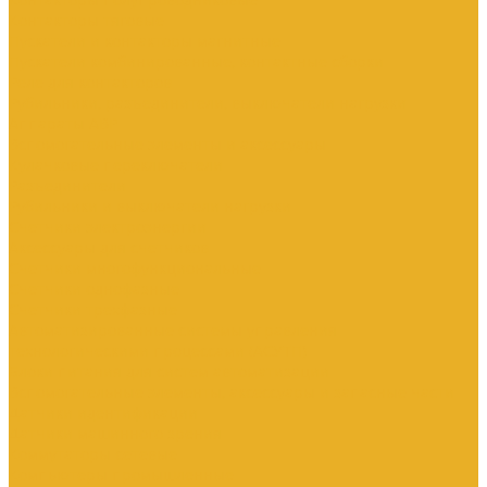
Контакторы тяговые
Пускатели и контакторы магнитные
Пускатели комбинированные, контактные сборки
Реле для контакторов
Рубильники, разъединители, выключатели нагрузки
Аппараты АВР
Вспомогательные элементы и аксессуары
Кулачковые переключатели
Разъединители
Рубильники и выключатели нагрузки
Счетчики электроэнергии
Аксессуары для счетчиков
Счетчики многофункциональные
Счетчики однофазные
Счетчики трехфазные
Автоматизированные системы управления
технологическими процессами (АСУТП)
Блоки питания для систем автоматизации
Вспомогательные элементы, аксессуары и запасные части
Датчики идентификации
Датчики машинного зрения
Коммутаторы сетевые
Компьютеры промышленные