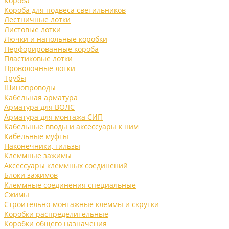
Короба
Короба для подвеса светильников
Лестничные лотки
Листовые лотки
Лючки и напольные коробки
Перфорированные короба
Пластиковые лотки
Проволочные лотки
Трубы
Шинопроводы
Кабельная арматура
Арматура для ВОЛС
Арматура для монтажа СИП
Кабельные вводы и аксессуары к ним
Кабельные муфты
Наконечники, гильзы
Клеммные зажимы
Аксессуары клеммных соединений
Блоки зажимов
Клеммные соединения специальные
Сжимы
Строительно-монтажные клеммы и скрутки
Коробки распределительные
Коробки общего назначения