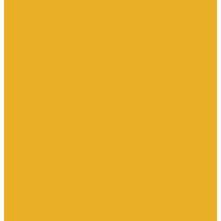
Каталог товаров
Инженерная сантехника
Интересны следующие производители (другие)
Изоляция, расходники, инструмент
Канализационные системы
Электрооборудование
Изделия электроустановочные
Кабельно-проводниковая продукция
Оборудование низковольтное
Бесперебойное питание дома
Накопители электроэнергии Volts
Компания
Доставка и оплата
Статьи
Отзывы
Сертификаты
Производители
ГОСТы
Вопрос-Ответ
Новости
Инженерная сантехника
Электрооборудование
Контакты
...