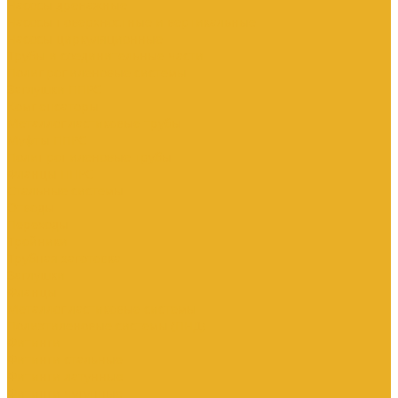
Насосы дренажные
Насосы поверхностные и вертикальные
Насосы циркуляционные
Трубы и соединительные части
Полипропиленовые системы
Заглушки ППРС
Компенсаторы
Металлопластиковые трубы
Муфты ППРС
Полипропиленовые трубы
Фланцы ППРС
Стальные системы
Отводы
Переходы
Тройники
Трубная заготовка
Заглушки
Фланцы
Металлопластиковые системы
Полиэтиленовые системы (ПНД)
Фитинги
Фитинги стальные
Фитинги латунные
Фитинги чугунные