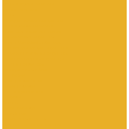
Котлы и водонагреватели
Водонагреватели
Котлы
Подводка сильфонная для газа
Люки и дождеприемники
Радиаторы и комплектующие
Алюминиевые радиаторы
Биметаллические радиаторы
Комплектующие для радиаторов
Стальные панельные радиаторы
Терморегулирующая арматура
Чугунные радиаторы
Расширительные баки
Сантехника
Арматура для бачка
Гибкая подводка
Полотенцесушители
Санфаянс
Сифоны
Смесители и душ
Теплый пол
Коллекторные группы
Комплектующие для монтажа