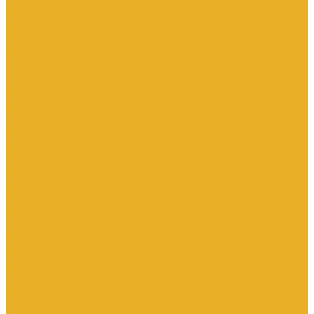
Электромагнитные расходомеры
Приборы учета тепла
Принадлежности для монтажа
Счетчики газа
Термометры
Термометры биметаллические
Термопреобразователи
Запорная и регулирующая арматура
Элеваторы
Задвижки
Затворы
Клапаны запорные
Клапаны обратные
Краны
Краны латунные
Краны стальные
Прочие краны и регуляторы
Фильтры
Насосное оборудование
Комплектующие для насосов
Насосы вибрационные
Насосы глубинные
Насосы для опрессовки