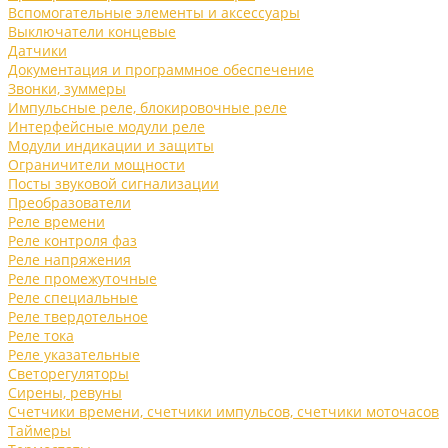
Вспомогательные элементы и аксессуары
Выключатели концевые
Датчики
Документация и программное обеспечение
Звонки, зуммеры
Импульсные реле, блокировочные реле
Интерфейсные модули реле
Модули индикации и защиты
Ограничители мощности
Посты звуковой сигнализации
Преобразователи
Реле времени
Реле контроля фаз
Реле напряжения
Реле промежуточные
Реле специальные
Реле твердотельное
Реле тока
Реле указательные
Светорегуляторы
Сирены, ревуны
Счетчики времени, счетчики импульсов, счетчики моточасов
Таймеры