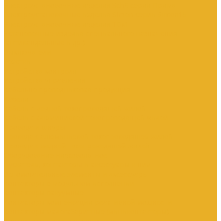
Электроустановочные изделия SchE серии Прима
Электроустановочные изделия Simon серии Simon15
Электроустановочные изделия TDM
Установочные изделия специального назначения
(антивандальные и др.)
Выключатели
Розетки
Устройства контроля
Устройства управления
Кабельно-проводниковая продукция
Кабели
Кабели с медной токопроводящей жилой
Кабели с алюминиевой токопроводящей жилой
Провода и шнуры
Провода с алюминиевой токопроводящей жилой
Провода с медной токопроводящей жилой
Оборудование низковольтное
Пускатели, контакторы и аксессуары к ним
Вспомогательные элементы и аксессуары
Контакторы в модульном исполнении
Контакторы вакуумные
Контакторы компенсации реактивной мощности
Контакторы малогабаритные (миниконтакторы)
Контакторы полупроводниковые