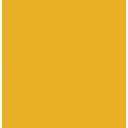
Каталог товаров
Инженерная сантехника
Интересны следующие производители (другие)
Изоляция, расходники, инструмент
Изоляция, теплоизоляция
Инструмент сантехнический
Метизы
Прокладки и ремонтные комплекты
Уплотнительные материалы
Хомуты
Канализационные системы
Внутренняя канализация полипропилен
Наружная канализация полипропилен
Противопожарные муфты
Чугунная канализация
Контрольно-измерительные приборы и автоматика
Датчики давления
Манометры
Приборы учета воды
Аксессуары к расходомерам
Вихреакустические расходомеры
Комбинированные счетчики
Механические (Турбинные) счетчики
Ультразвуковые расходомеры