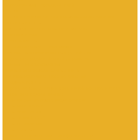
Аксессуары для переключателей
Кнопки
Кнопки и переключатели в модульном исполнении
Кнопочные посты
Лампы для светосигнальной арматуры
Переключатели
Потенциометры
Светосигнальные стойки, маяки
Комплектные низковольтные устройства
Вводно-распределительные устройства
Главная шина заземления
Главные распределительные щиты
НКУ взрывозащищенного исполнения
Передвижные щиты
Устройства компенсации реактивной мощности 0.4кВ
Шкафы распределительные
Щиты автоматического ввода резерва
Щиты квартирные
Щиты освещения
Щиты серии ЩО-70
Щиты управления
Щиты этажные
Ящики с понижающим трансформатором