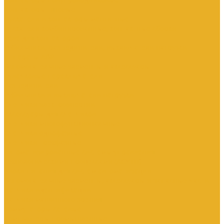
Контакторы тяговые
Пускатели и контакторы магнитные
Пускатели комбинированные, контактные сборки
Реле для контакторов
Рубильники, разъединители, выключатели нагрузки
Аппараты АВР
Вспомогательные элементы и аксессуары
Кулачковые переключатели
Разъединители
Рубильники и выключатели нагрузки
Счетчики электроэнергии
Аксессуары для счетчиков
Счетчики многофункциональные
Счетчики однофазные
Счетчики трехфазные
Автоматизированные системы управления
технологическими процессами (АСУТП)
Блоки питания для систем автоматизации
Вспомогательные элементы, аксессуары и запасные части
Датчики идентификации
Датчики машинного зрения
Коммутаторы сетевые
Компьютеры промышленные