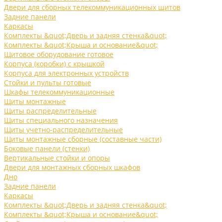
Двери для сборных телекоммуникационных щитов
Задние панели
Каркасы
Комплекты &quot;Дверь и задняя стенка&quot;
Комплекты &quot;Крыша и основание&quot;
Щитовое оборудование готовое
Корпуса (коробки) с крышкой
Корпуса для электронных устройств
Стойки и пульты готовые
Шкафы телекоммуникационные
Щиты монтажные
Щиты распределительные
Щиты специального назначения
Щиты учетно-распределительные
Щиты монтажные сборные (составные части)
Боковые панели (стенки)
Вертикальные стойки и опоры
Двери для монтажных сборных шкафов
Дно
Задние панели
Каркасы
Комплекты &quot;Дверь и задняя стенка&quot;
Комплекты &quot;Крыша и основание&quot;