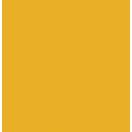
Электроустановочные изделия SchE серии Прима
Электроустановочные изделия Simon серии Simon15
Электроустановочные изделия TDM
Установочные изделия специального назначения
(антивандальные и др.)
Выключатели
Розетки
Устройства контроля
Устройства управления
Кабельно-проводниковая продукция
Кабели
Кабели с медной токопроводящей жилой
Кабели с алюминиевой токопроводящей жилой
Провода и шнуры
Провода с алюминиевой токопроводящей жилой
Провода с медной токопроводящей жилой
Оборудование низковольтное
Пускатели, контакторы и аксессуары к ним
Вспомогательные элементы и аксессуары
Контакторы в модульном исполнении
Контакторы вакуумные
Контакторы компенсации реактивной мощности
Контакторы малогабаритные (миниконтакторы)
Контакторы полупроводниковые