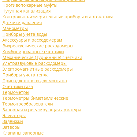
Противопожарные муфты
Чугунная канализация
Контрольно-измерительные приборы и автоматика
Датчики давления
Манометры
Приборы учета воды
Аксессуары к расходомерам
Вихреакустические расходомеры
Комбинированные счетчики
Механические (Турбинные) счетчики
Ультразвуковые расходомеры
Электромагнитные расходомеры
Приборы учета тепла
Принадлежности для монтажа
Счетчики газа
Термометры
Термометры биметаллические
Термопреобразователи
Запорная и регулирующая арматура
Элеваторы
Задвижки
Затворы
Клапаны запорные