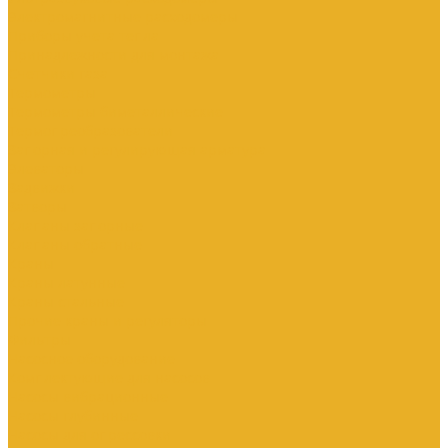
Электромагнитные расходомеры
Приборы учета тепла
Принадлежности для монтажа
Счетчики газа
Термометры
Термометры биметаллические
Термопреобразователи
Запорная и регулирующая арматура
Элеваторы
Задвижки
Затворы
Клапаны запорные
Клапаны обратные
Краны
Краны латунные
Краны стальные
Прочие краны и регуляторы
Фильтры
Насосное оборудование
Комплектующие для насосов
Насосы вибрационные
Насосы глубинные
Насосы для опрессовки