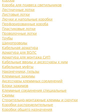
Короба
Короба для подвеса светильников
Лестничные лотки
Листовые лотки
Лючки и напольные коробки
Перфорированные короба
Пластиковые лотки
Проволочные лотки
Трубы
Шинопроводы
Кабельная арматура
Арматура для ВОЛС
Арматура для монтажа СИП
Кабельные вводы и аксессуары к ним
Кабельные муфты
Наконечники, гильзы
Клеммные зажимы
Аксессуары клеммных соединений
Блоки зажимов
Клеммные соединения специальные
Сжимы
Строительно-монтажные клеммы и скрутки
Коробки распределительные
Коробки общего назначения