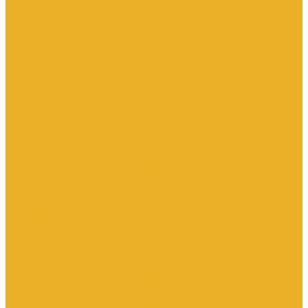
Трубы для теплого пола
Электрооборудование
Изделия электроустановочные
Установочные изделия общего назначения
Аксессуары для электроустановочных изделий
Звонки
Изделия для монтажа в кабель-каналы
Изделия открытого монтажа
Изделия скрытого монтажа
Удлинители, сетевые фильтры, переходники, штепсельные
вилки
Установочные изделия по производителям и сериям
Электроустановочные изделия DKC серии Brava
Электроустановочные изделия Legrand серии Celiane
Электроустановочные изделия Legrand серии Etika
Электроустановочные изделия Legrand серии Mosaic
Электроустановочные изделия Legrand серии Valena, Valena
Life
Электроустановочные изделия SchE серии Glossa
Электроустановочные изделия SchE серии Sedna
Электроустановочные изделия SchE серии Unica
Электроустановочные изделия SchE серии Unica Top, Unica
Class
Электроустановочные изделия SchE серии Дуэт