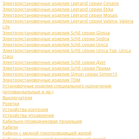
Электроустановочные изделия Legrand серии Celiane
Электроустановочные изделия Legrand серии Etika
Электроустановочные изделия Legrand серии Mosaic
Электроустановочные изделия Legrand серии Valena, Valena
Life
Электроустановочные изделия SchE серии Glossa
Электроустановочные изделия SchE серии Sedna
Электроустановочные изделия SchE серии Unica
Электроустановочные изделия SchE серии Unica Top, Unica
Class
Электроустановочные изделия SchE серии Дуэт
Электроустановочные изделия SchE серии Прима
Электроустановочные изделия Simon серии Simon15
Электроустановочные изделия TDM
Установочные изделия специального назначения
(антивандальные и др.)
Выключатели
Розетки
Устройства контроля
Устройства управления
Кабельно-проводниковая продукция
Кабели
Кабели с медной токопроводящей жилой
Кабели с алюминиевой токопроводящей жилой