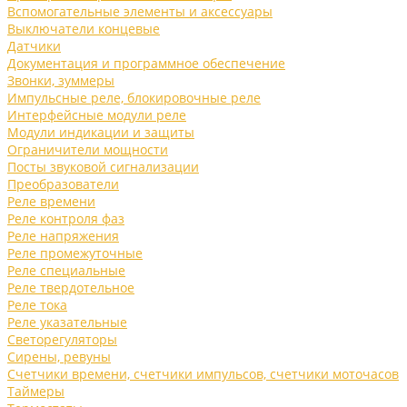
Вспомогательные элементы и аксессуары
Выключатели концевые
Датчики
Документация и программное обеспечение
Звонки, зуммеры
Импульсные реле, блокировочные реле
Интерфейсные модули реле
Модули индикации и защиты
Ограничители мощности
Посты звуковой сигнализации
Преобразователи
Реле времени
Реле контроля фаз
Реле напряжения
Реле промежуточные
Реле специальные
Реле твердотельное
Реле тока
Реле указательные
Светорегуляторы
Сирены, ревуны
Счетчики времени, счетчики импульсов, счетчики моточасов
Таймеры