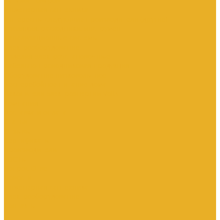
Каталог товаров
Инженерная сантехника
Интересны следующие производители (другие)
Изоляция, расходники, инструмент
Канализационные системы
Электрооборудование
Изделия электроустановочные
Кабельно-проводниковая продукция
Оборудование низковольтное
Бесперебойное питание дома
Накопители электроэнергии Volts
Компания
Доставка и оплата
Статьи
Отзывы
Сертификаты
Производители
ГОСТы
Вопрос-Ответ
Новости
Инженерная сантехника
Электрооборудование
Контакты
...