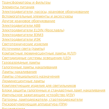
Трансформаторы и фильтры
Элементы питания
Электродвигатели, насосы, крановое оборудование
Вспомогательные элементы и аксессуары
Другое крановое оборудование
Электродвигатели ABB
Электродвигатели ELDIN (Ярославль)
Электродвигатели ВЭМЗ
Электродвигатели ИЭК
Светотехнические изделия
Источники света (лампы)
Компактные люминесцентные лампы (КЛЛ)
Светодиодные системы освещения (LED)
Газоразрядные лампы
Галогенные лампы накаливания
Лампы накаливания
Лампы специального назначения
Люминесцентные лампы
Комплектующие изделия для светильников
Блоки защиты галогенных и стандартных ламп накаливания
Импульсное зажигающее устройство (ИЗУ)
Патроны, ламподержатели, стартеродержатели
Пускорегулирующая аппаратура (ПРА)
Рассеиватели