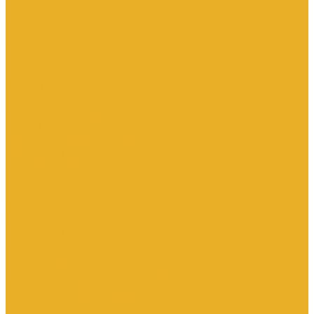
Каталог товаров
Инженерная сантехника
Интересны следующие производители (другие)
Изоляция, расходники, инструмент
Изоляция, теплоизоляция
Инструмент сантехнический
Метизы
Прокладки и ремонтные комплекты
Уплотнительные материалы
Хомуты
Канализационные системы
Внутренняя канализация полипропилен
Наружная канализация полипропилен
Противопожарные муфты
Чугунная канализация
Контрольно-измерительные приборы и автоматика
Датчики давления
Манометры
Приборы учета воды
Аксессуары к расходомерам
Вихреакустические расходомеры
Комбинированные счетчики
Механические (Турбинные) счетчики
Ультразвуковые расходомеры