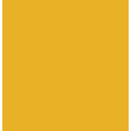
Котлы и водонагреватели
Водонагреватели
Котлы
Подводка сильфонная для газа
Люки и дождеприемники
Радиаторы и комплектующие
Алюминиевые радиаторы
Биметаллические радиаторы
Комплектующие для радиаторов
Стальные панельные радиаторы
Терморегулирующая арматура
Чугунные радиаторы
Расширительные баки
Сантехника
Арматура для бачка
Гибкая подводка
Полотенцесушители
Санфаянс
Сифоны
Смесители и душ
Теплый пол
Коллекторные группы
Комплектующие для монтажа