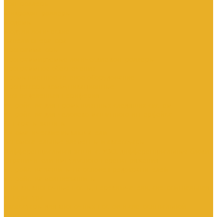
Контроллеры
Микроконтроллеры
Модемы
Модули логические
Панели оператора
Программаторы
Программируемые логические контроллеры
Программное обеспечение
Промышленное сетевое оборудование
Процессоры коммуникационные
Распределенная периферия
Устройства для промышленных следящих систем
Устройства для человеко-машинного интерфейса
Аппараты защиты
Автоматические выключатели
Вспомогательные элементы и аксессуары
Дифференциальная защита: УЗО, дифференциальные блоки
Ограничители импульсного перенапряжения
Устройства защиты на основе предохранителей
Устройства молниезащиты
Кнопки, кнопочные посты, переключатели, светосигнальная
аппаратура
Аксессуары для кнопочных постов и светосигнальной
арматуры