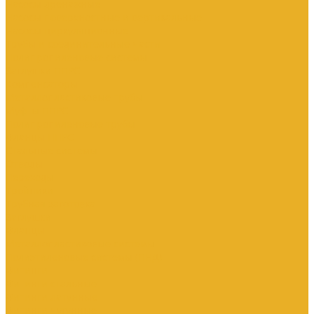
Насосы дренажные
Насосы поверхностные и вертикальные
Насосы циркуляционные
Трубы и соединительные части
Полипропиленовые системы
Заглушки ППРС
Компенсаторы
Металлопластиковые трубы
Муфты ППРС
Полипропиленовые трубы
Фланцы ППРС
Стальные системы
Отводы
Переходы
Тройники
Трубная заготовка
Заглушки
Фланцы
Металлопластиковые системы
Полиэтиленовые системы (ПНД)
Фитинги
Фитинги стальные
Фитинги латунные
Фитинги чугунные