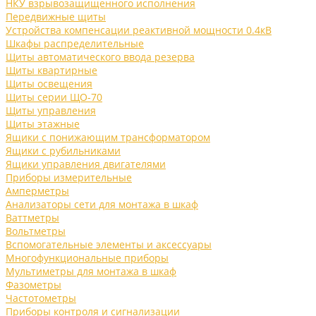
НКУ взрывозащищенного исполнения
Передвижные щиты
Устройства компенсации реактивной мощности 0.4кВ
Шкафы распределительные
Щиты автоматического ввода резерва
Щиты квартирные
Щиты освещения
Щиты серии ЩО-70
Щиты управления
Щиты этажные
Ящики с понижающим трансформатором
Ящики с рубильниками
Ящики управления двигателями
Приборы измерительные
Амперметры
Анализаторы сети для монтажа в шкаф
Ваттметры
Вольтметры
Вспомогательные элементы и аксессуары
Многофункциональные приборы
Мультиметры для монтажа в шкаф
Фазометры
Частотометры
Приборы контроля и сигнализации