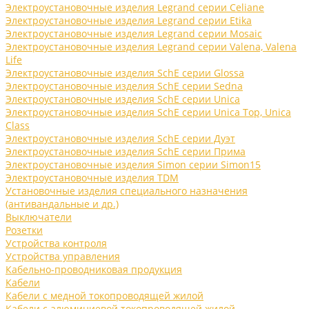
Электроустановочные изделия Legrand серии Celiane
Электроустановочные изделия Legrand серии Etika
Электроустановочные изделия Legrand серии Mosaic
Электроустановочные изделия Legrand серии Valena, Valena
Life
Электроустановочные изделия SchE серии Glossa
Электроустановочные изделия SchE серии Sedna
Электроустановочные изделия SchE серии Unica
Электроустановочные изделия SchE серии Unica Top, Unica
Class
Электроустановочные изделия SchE серии Дуэт
Электроустановочные изделия SchE серии Прима
Электроустановочные изделия Simon серии Simon15
Электроустановочные изделия TDM
Установочные изделия специального назначения
(антивандальные и др.)
Выключатели
Розетки
Устройства контроля
Устройства управления
Кабельно-проводниковая продукция
Кабели
Кабели с медной токопроводящей жилой
Кабели с алюминиевой токопроводящей жилой