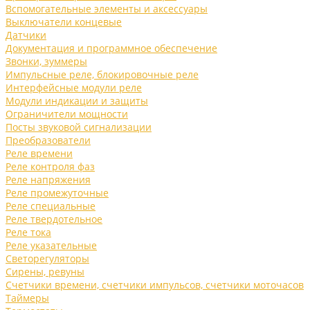
Вспомогательные элементы и аксессуары
Выключатели концевые
Датчики
Документация и программное обеспечение
Звонки, зуммеры
Импульсные реле, блокировочные реле
Интерфейсные модули реле
Модули индикации и защиты
Ограничители мощности
Посты звуковой сигнализации
Преобразователи
Реле времени
Реле контроля фаз
Реле напряжения
Реле промежуточные
Реле специальные
Реле твердотельное
Реле тока
Реле указательные
Светорегуляторы
Сирены, ревуны
Счетчики времени, счетчики импульсов, счетчики моточасов
Таймеры