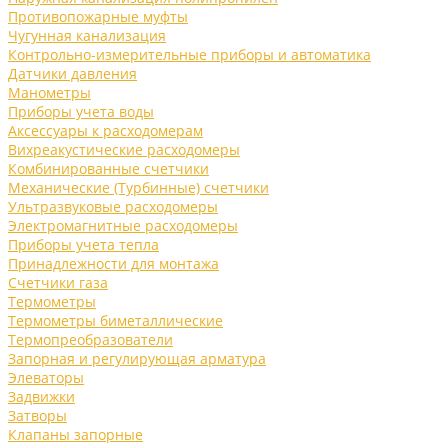
Противопожарные муфты
Чугунная канализация
Контрольно-измерительные приборы и автоматика
Датчики давления
Манометры
Приборы учета воды
Аксессуары к расходомерам
Вихреакустические расходомеры
Комбинированные счетчики
Механические (Турбинные) счетчики
Ультразвуковые расходомеры
Электромагнитные расходомеры
Приборы учета тепла
Принадлежности для монтажа
Счетчики газа
Термометры
Термометры биметаллические
Термопреобразователи
Запорная и регулирующая арматура
Элеваторы
Задвижки
Затворы
Клапаны запорные