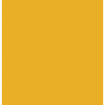
Электромагнитные расходомеры
Приборы учета тепла
Принадлежности для монтажа
Счетчики газа
Термометры
Термометры биметаллические
Термопреобразователи
Запорная и регулирующая арматура
Элеваторы
Задвижки
Затворы
Клапаны запорные
Клапаны обратные
Краны
Краны латунные
Краны стальные
Прочие краны и регуляторы
Фильтры
Насосное оборудование
Комплектующие для насосов
Насосы вибрационные
Насосы глубинные
Насосы для опрессовки