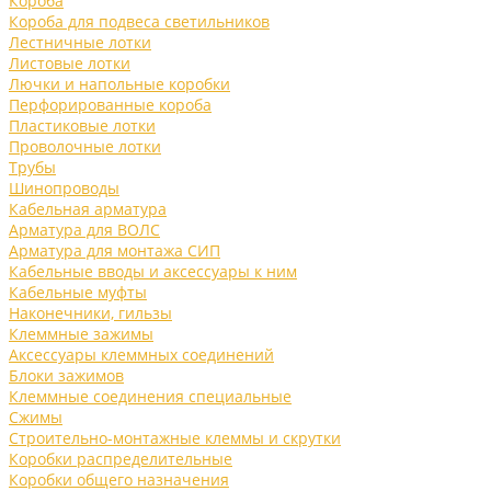
Короба
Короба для подвеса светильников
Лестничные лотки
Листовые лотки
Лючки и напольные коробки
Перфорированные короба
Пластиковые лотки
Проволочные лотки
Трубы
Шинопроводы
Кабельная арматура
Арматура для ВОЛС
Арматура для монтажа СИП
Кабельные вводы и аксессуары к ним
Кабельные муфты
Наконечники, гильзы
Клеммные зажимы
Аксессуары клеммных соединений
Блоки зажимов
Клеммные соединения специальные
Сжимы
Строительно-монтажные клеммы и скрутки
Коробки распределительные
Коробки общего назначения