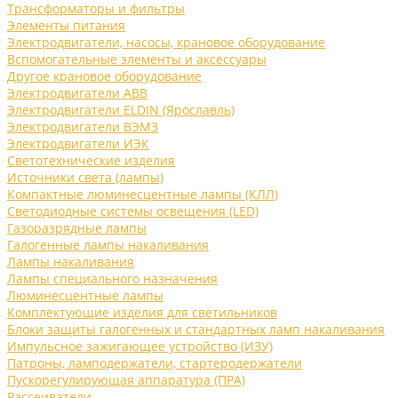
Трансформаторы и фильтры
Элементы питания
Электродвигатели, насосы, крановое оборудование
Вспомогательные элементы и аксессуары
Другое крановое оборудование
Электродвигатели ABB
Электродвигатели ELDIN (Ярославль)
Электродвигатели ВЭМЗ
Электродвигатели ИЭК
Светотехнические изделия
Источники света (лампы)
Компактные люминесцентные лампы (КЛЛ)
Светодиодные системы освещения (LED)
Газоразрядные лампы
Галогенные лампы накаливания
Лампы накаливания
Лампы специального назначения
Люминесцентные лампы
Комплектующие изделия для светильников
Блоки защиты галогенных и стандартных ламп накаливания
Импульсное зажигающее устройство (ИЗУ)
Патроны, ламподержатели, стартеродержатели
Пускорегулирующая аппаратура (ПРА)
Рассеиватели