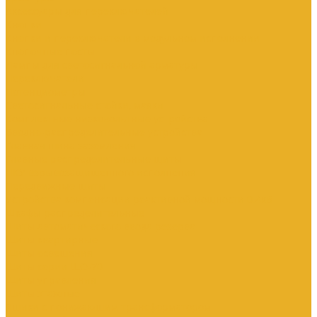
Аксессуары для переключателей
Кнопки
Кнопки и переключатели в модульном исполнении
Кнопочные посты
Лампы для светосигнальной арматуры
Переключатели
Потенциометры
Светосигнальные стойки, маяки
Комплектные низковольтные устройства
Вводно-распределительные устройства
Главная шина заземления
Главные распределительные щиты
НКУ взрывозащищенного исполнения
Передвижные щиты
Устройства компенсации реактивной мощности 0.4кВ
Шкафы распределительные
Щиты автоматического ввода резерва
Щиты квартирные
Щиты освещения
Щиты серии ЩО-70
Щиты управления
Щиты этажные
Ящики с понижающим трансформатором