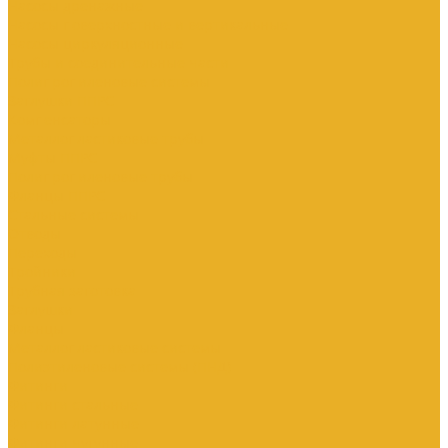
Насосы дренажные
Насосы поверхностные и вертикальные
Насосы циркуляционные
Трубы и соединительные части
Полипропиленовые системы
Заглушки ППРС
Компенсаторы
Металлопластиковые трубы
Муфты ППРС
Полипропиленовые трубы
Фланцы ППРС
Стальные системы
Отводы
Переходы
Тройники
Трубная заготовка
Заглушки
Фланцы
Металлопластиковые системы
Полиэтиленовые системы (ПНД)
Фитинги
Фитинги стальные
Фитинги латунные
Фитинги чугунные