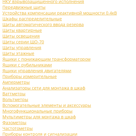
НКУ взрывозащищенного исполнения
Передвижные щиты
Устройства компенсации реактивной мощности 0.4кВ
Шкафы распределительные
Щиты автоматического ввода резерва
Щиты квартирные
Щиты освещения
Щиты серии ЩО-70
Щиты управления
Щиты этажные
Ящики с понижающим трансформатором
Ящики с рубильниками
Ящики управления двигателями
Приборы измерительные
Амперметры
Анализаторы сети для монтажа в шкаф
Ваттметры
Вольтметры
Вспомогательные элементы и аксессуары
Многофункциональные приборы
Мультиметры для монтажа в шкаф
Фазометры
Частотометры
Приборы контроля и сигнализации