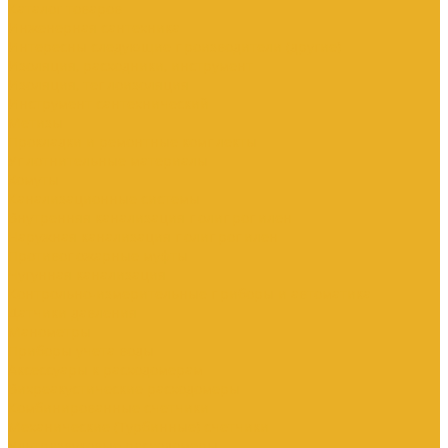
Каталог товаров
Инженерная сантехника
Интересны следующие производители (другие)
Изоляция, расходники, инструмент
Изоляция, теплоизоляция
Инструмент сантехнический
Метизы
Прокладки и ремонтные комплекты
Уплотнительные материалы
Хомуты
Канализационные системы
Внутренняя канализация полипропилен
Наружная канализация полипропилен
Противопожарные муфты
Чугунная канализация
Контрольно-измерительные приборы и автоматика
Датчики давления
Манометры
Приборы учета воды
Аксессуары к расходомерам
Вихреакустические расходомеры
Комбинированные счетчики
Механические (Турбинные) счетчики
Ультразвуковые расходомеры