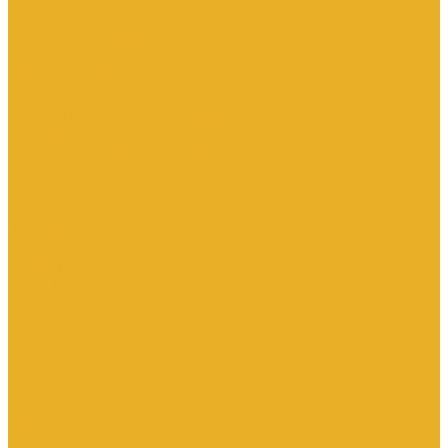
Каталог товаров
Инженерная сантехника
Интересны следующие производители (другие)
Изоляция, расходники, инструмент
Канализационные системы
Электрооборудование
Изделия электроустановочные
Кабельно-проводниковая продукция
Оборудование низковольтное
Бесперебойное питание дома
Накопители электроэнергии Volts
Компания
Доставка и оплата
Статьи
Отзывы
Сертификаты
Производители
ГОСТы
Вопрос-Ответ
Новости
Инженерная сантехника
Электрооборудование
Контакты
...