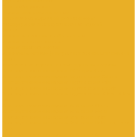
Трубы для теплого пола
Электрооборудование
Изделия электроустановочные
Установочные изделия общего назначения
Аксессуары для электроустановочных изделий
Звонки
Изделия для монтажа в кабель-каналы
Изделия открытого монтажа
Изделия скрытого монтажа
Удлинители, сетевые фильтры, переходники, штепсельные
вилки
Установочные изделия по производителям и сериям
Электроустановочные изделия DKC серии Brava
Электроустановочные изделия Legrand серии Celiane
Электроустановочные изделия Legrand серии Etika
Электроустановочные изделия Legrand серии Mosaic
Электроустановочные изделия Legrand серии Valena, Valena
Life
Электроустановочные изделия SchE серии Glossa
Электроустановочные изделия SchE серии Sedna
Электроустановочные изделия SchE серии Unica
Электроустановочные изделия SchE серии Unica Top, Unica
Class
Электроустановочные изделия SchE серии Дуэт