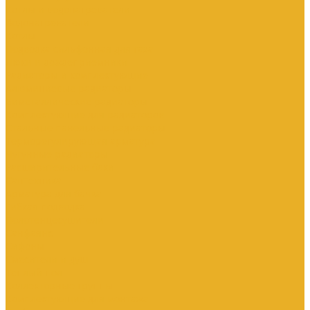
Котлы и водонагреватели
Водонагреватели
Котлы
Подводка сильфонная для газа
Люки и дождеприемники
Радиаторы и комплектующие
Алюминиевые радиаторы
Биметаллические радиаторы
Комплектующие для радиаторов
Стальные панельные радиаторы
Терморегулирующая арматура
Чугунные радиаторы
Расширительные баки
Сантехника
Арматура для бачка
Гибкая подводка
Полотенцесушители
Санфаянс
Сифоны
Смесители и душ
Теплый пол
Коллекторные группы
Комплектующие для монтажа