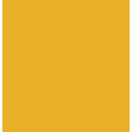
Электроустановочные изделия SchE серии Прима
Электроустановочные изделия Simon серии Simon15
Электроустановочные изделия TDM
Установочные изделия специального назначения
(антивандальные и др.)
Выключатели
Розетки
Устройства контроля
Устройства управления
Кабельно-проводниковая продукция
Кабели
Кабели с медной токопроводящей жилой
Кабели с алюминиевой токопроводящей жилой
Провода и шнуры
Провода с алюминиевой токопроводящей жилой
Провода с медной токопроводящей жилой
Оборудование низковольтное
Пускатели, контакторы и аксессуары к ним
Вспомогательные элементы и аксессуары
Контакторы в модульном исполнении
Контакторы вакуумные
Контакторы компенсации реактивной мощности
Контакторы малогабаритные (миниконтакторы)
Контакторы полупроводниковые