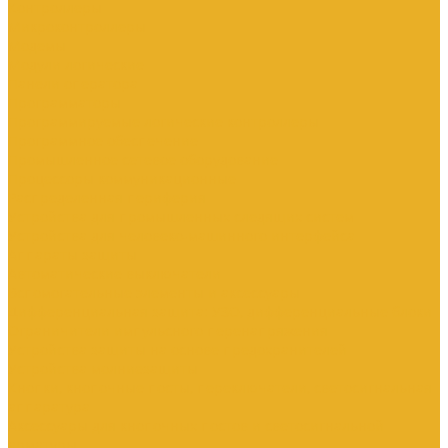
Контроллеры
Микроконтроллеры
Модемы
Модули логические
Панели оператора
Программаторы
Программируемые логические контроллеры
Программное обеспечение
Промышленное сетевое оборудование
Процессоры коммуникационные
Распределенная периферия
Устройства для промышленных следящих систем
Устройства для человеко-машинного интерфейса
Аппараты защиты
Автоматические выключатели
Вспомогательные элементы и аксессуары
Дифференциальная защита: УЗО, дифференциальные блоки
Ограничители импульсного перенапряжения
Устройства защиты на основе предохранителей
Устройства молниезащиты
Кнопки, кнопочные посты, переключатели, светосигнальная
аппаратура
Аксессуары для кнопочных постов и светосигнальной
арматуры