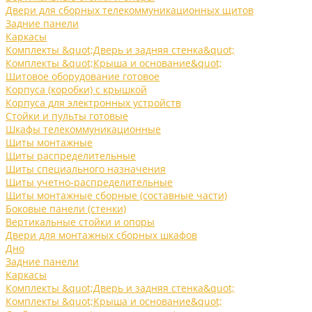
Двери для сборных телекоммуникационных щитов
Задние панели
Каркасы
Комплекты &quot;Дверь и задняя стенка&quot;
Комплекты &quot;Крыша и основание&quot;
Щитовое оборудование готовое
Корпуса (коробки) с крышкой
Корпуса для электронных устройств
Стойки и пульты готовые
Шкафы телекоммуникационные
Щиты монтажные
Щиты распределительные
Щиты специального назначения
Щиты учетно-распределительные
Щиты монтажные сборные (составные части)
Боковые панели (стенки)
Вертикальные стойки и опоры
Двери для монтажных сборных шкафов
Дно
Задние панели
Каркасы
Комплекты &quot;Дверь и задняя стенка&quot;
Комплекты &quot;Крыша и основание&quot;