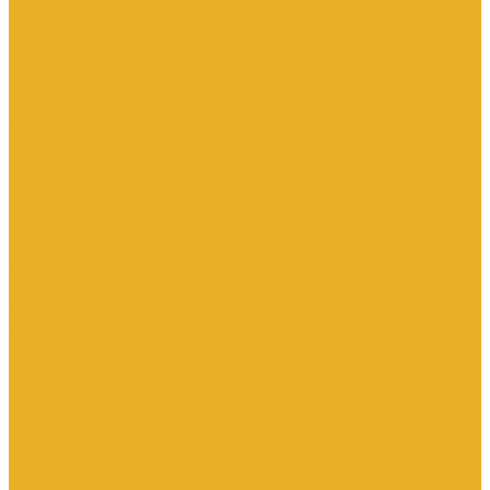
Контакторы тяговые
Пускатели и контакторы магнитные
Пускатели комбинированные, контактные сборки
Реле для контакторов
Рубильники, разъединители, выключатели нагрузки
Аппараты АВР
Вспомогательные элементы и аксессуары
Кулачковые переключатели
Разъединители
Рубильники и выключатели нагрузки
Счетчики электроэнергии
Аксессуары для счетчиков
Счетчики многофункциональные
Счетчики однофазные
Счетчики трехфазные
Автоматизированные системы управления
технологическими процессами (АСУТП)
Блоки питания для систем автоматизации
Вспомогательные элементы, аксессуары и запасные части
Датчики идентификации
Датчики машинного зрения
Коммутаторы сетевые
Компьютеры промышленные