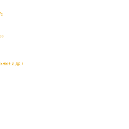
fe
ss
ьные и др.)