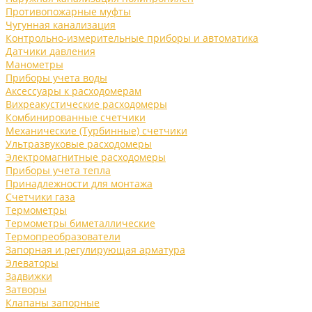
Противопожарные муфты
Чугунная канализация
Контрольно-измерительные приборы и автоматика
Датчики давления
Манометры
Приборы учета воды
Аксессуары к расходомерам
Вихреакустические расходомеры
Комбинированные счетчики
Механические (Турбинные) счетчики
Ультразвуковые расходомеры
Электромагнитные расходомеры
Приборы учета тепла
Принадлежности для монтажа
Счетчики газа
Термометры
Термометры биметаллические
Термопреобразователи
Запорная и регулирующая арматура
Элеваторы
Задвижки
Затворы
Клапаны запорные