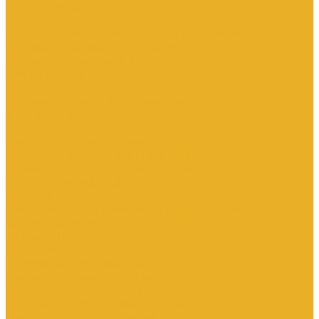
Каталог товаров
Инженерная сантехника
Интересны следующие производители (другие)
Изоляция, расходники, инструмент
Изоляция, теплоизоляция
Инструмент сантехнический
Метизы
Прокладки и ремонтные комплекты
Уплотнительные материалы
Хомуты
Канализационные системы
Внутренняя канализация полипропилен
Наружная канализация полипропилен
Противопожарные муфты
Чугунная канализация
Контрольно-измерительные приборы и автоматика
Датчики давления
Манометры
Приборы учета воды
Аксессуары к расходомерам
Вихреакустические расходомеры
Комбинированные счетчики
Механические (Турбинные) счетчики
Ультразвуковые расходомеры