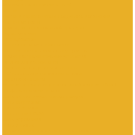
Аксессуары для переключателей
Кнопки
Кнопки и переключатели в модульном исполнении
Кнопочные посты
Лампы для светосигнальной арматуры
Переключатели
Потенциометры
Светосигнальные стойки, маяки
Комплектные низковольтные устройства
Вводно-распределительные устройства
Главная шина заземления
Главные распределительные щиты
НКУ взрывозащищенного исполнения
Передвижные щиты
Устройства компенсации реактивной мощности 0.4кВ
Шкафы распределительные
Щиты автоматического ввода резерва
Щиты квартирные
Щиты освещения
Щиты серии ЩО-70
Щиты управления
Щиты этажные
Ящики с понижающим трансформатором