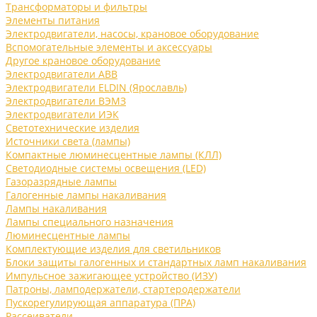
Трансформаторы и фильтры
Элементы питания
Электродвигатели, насосы, крановое оборудование
Вспомогательные элементы и аксессуары
Другое крановое оборудование
Электродвигатели ABB
Электродвигатели ELDIN (Ярославль)
Электродвигатели ВЭМЗ
Электродвигатели ИЭК
Светотехнические изделия
Источники света (лампы)
Компактные люминесцентные лампы (КЛЛ)
Светодиодные системы освещения (LED)
Газоразрядные лампы
Галогенные лампы накаливания
Лампы накаливания
Лампы специального назначения
Люминесцентные лампы
Комплектующие изделия для светильников
Блоки защиты галогенных и стандартных ламп накаливания
Импульсное зажигающее устройство (ИЗУ)
Патроны, ламподержатели, стартеродержатели
Пускорегулирующая аппаратура (ПРА)
Рассеиватели