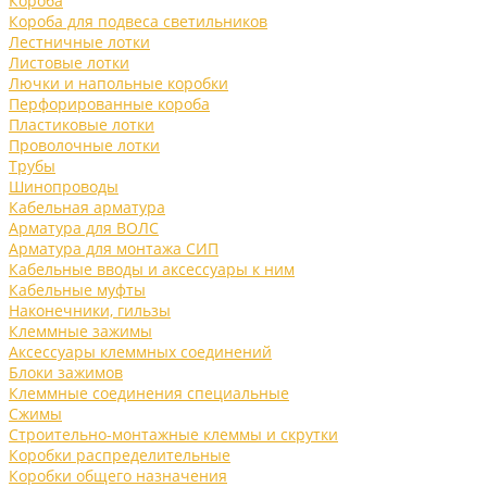
Короба
Короба для подвеса светильников
Лестничные лотки
Листовые лотки
Лючки и напольные коробки
Перфорированные короба
Пластиковые лотки
Проволочные лотки
Трубы
Шинопроводы
Кабельная арматура
Арматура для ВОЛС
Арматура для монтажа СИП
Кабельные вводы и аксессуары к ним
Кабельные муфты
Наконечники, гильзы
Клеммные зажимы
Аксессуары клеммных соединений
Блоки зажимов
Клеммные соединения специальные
Сжимы
Строительно-монтажные клеммы и скрутки
Коробки распределительные
Коробки общего назначения