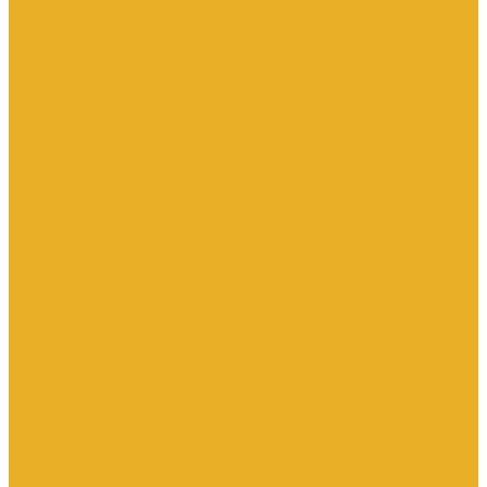
Котлы и водонагреватели
Водонагреватели
Котлы
Подводка сильфонная для газа
Люки и дождеприемники
Радиаторы и комплектующие
Алюминиевые радиаторы
Биметаллические радиаторы
Комплектующие для радиаторов
Стальные панельные радиаторы
Терморегулирующая арматура
Чугунные радиаторы
Расширительные баки
Сантехника
Арматура для бачка
Гибкая подводка
Полотенцесушители
Санфаянс
Сифоны
Смесители и душ
Теплый пол
Коллекторные группы
Комплектующие для монтажа