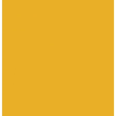
Каталог товаров
Инженерная сантехника
Интересны следующие производители (другие)
Изоляция, расходники, инструмент
Канализационные системы
Электрооборудование
Изделия электроустановочные
Кабельно-проводниковая продукция
Оборудование низковольтное
Бесперебойное питание дома
Накопители электроэнергии Volts
Компания
Доставка и оплата
Статьи
Отзывы
Сертификаты
Производители
ГОСТы
Вопрос-Ответ
Новости
Инженерная сантехника
Электрооборудование
Контакты
...