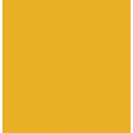
Электромагнитные расходомеры
Приборы учета тепла
Принадлежности для монтажа
Счетчики газа
Термометры
Термометры биметаллические
Термопреобразователи
Запорная и регулирующая арматура
Элеваторы
Задвижки
Затворы
Клапаны запорные
Клапаны обратные
Краны
Краны латунные
Краны стальные
Прочие краны и регуляторы
Фильтры
Насосное оборудование
Комплектующие для насосов
Насосы вибрационные
Насосы глубинные
Насосы для опрессовки