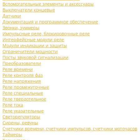
Вспомогательные элементы и аксессуары
Выключатели концевые
Датчики
Документация и программное обеспечение
Звонки, зуммеры
Импульсные реле, блокировочные реле
Интерфейсные модули реле
Модули индикации и защиты
Ограничители мощности
Посты звуковой сигнализации
Преобразователи
Реле времени
Реле контроля фаз
Реле напряжения
Реле промежуточные
Реле специальные
Реле твердотельное
Реле тока
Реле указательные
Светорегуляторы
Сирены, ревуны
Счетчики времени, счетчики импульсов, счетчики моточасов
Таймеры