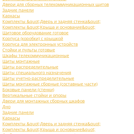
Двери для сборных телекоммуникационных щитов
Задние панели
Каркасы
Комплекты &quot;Дверь и задняя стенка&quot;
Комплекты &quot;Крыша и основание&quot;
Щитовое оборудование готовое
Корпуса (коробки) с крышкой
Корпуса для электронных устройств
Стойки и пульты готовые
Шкафы телекоммуникационные
Щиты монтажные
Щиты распределительные
Щиты специального назначения
Щиты учетно-распределительные
Щиты монтажные сборные (составные части)
Боковые панели (стенки)
Вертикальные стойки и опоры
Двери для монтажных сборных шкафов
Дно
Задние панели
Каркасы
Комплекты &quot;Дверь и задняя стенка&quot;
Комплекты &quot;Крыша и основание&quot;