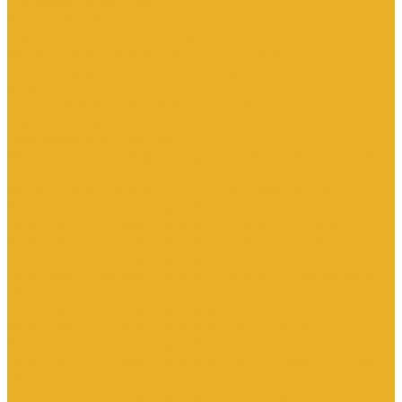
Трубы для теплого пола
Электрооборудование
Изделия электроустановочные
Установочные изделия общего назначения
Аксессуары для электроустановочных изделий
Звонки
Изделия для монтажа в кабель-каналы
Изделия открытого монтажа
Изделия скрытого монтажа
Удлинители, сетевые фильтры, переходники, штепсельные
вилки
Установочные изделия по производителям и сериям
Электроустановочные изделия DKC серии Brava
Электроустановочные изделия Legrand серии Celiane
Электроустановочные изделия Legrand серии Etika
Электроустановочные изделия Legrand серии Mosaic
Электроустановочные изделия Legrand серии Valena, Valena
Life
Электроустановочные изделия SchE серии Glossa
Электроустановочные изделия SchE серии Sedna
Электроустановочные изделия SchE серии Unica
Электроустановочные изделия SchE серии Unica Top, Unica
Class
Электроустановочные изделия SchE серии Дуэт