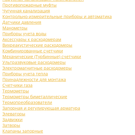
Противопожарные муфты
Чугунная канализация
Контрольно-измерительные приборы и автоматика
Датчики давления
Манометры
Приборы учета воды
Аксессуары к расходомерам
Вихреакустические расходомеры
Комбинированные счетчики
Механические (Турбинные) счетчики
Ультразвуковые расходомеры
Электромагнитные расходомеры
Приборы учета тепла
Принадлежности для монтажа
Счетчики газа
Термометры
Термометры биметаллические
Термопреобразователи
Запорная и регулирующая арматура
Элеваторы
Задвижки
Затворы
Клапаны запорные