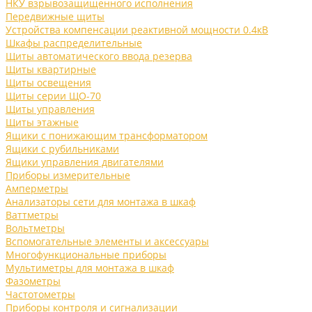
НКУ взрывозащищенного исполнения
Передвижные щиты
Устройства компенсации реактивной мощности 0.4кВ
Шкафы распределительные
Щиты автоматического ввода резерва
Щиты квартирные
Щиты освещения
Щиты серии ЩО-70
Щиты управления
Щиты этажные
Ящики с понижающим трансформатором
Ящики с рубильниками
Ящики управления двигателями
Приборы измерительные
Амперметры
Анализаторы сети для монтажа в шкаф
Ваттметры
Вольтметры
Вспомогательные элементы и аксессуары
Многофункциональные приборы
Мультиметры для монтажа в шкаф
Фазометры
Частотометры
Приборы контроля и сигнализации