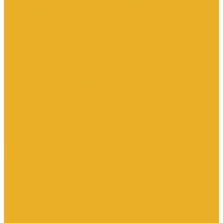
Насосы дренажные
Насосы поверхностные и вертикальные
Насосы циркуляционные
Трубы и соединительные части
Полипропиленовые системы
Заглушки ППРС
Компенсаторы
Металлопластиковые трубы
Муфты ППРС
Полипропиленовые трубы
Фланцы ППРС
Стальные системы
Отводы
Переходы
Тройники
Трубная заготовка
Заглушки
Фланцы
Металлопластиковые системы
Полиэтиленовые системы (ПНД)
Фитинги
Фитинги стальные
Фитинги латунные
Фитинги чугунные