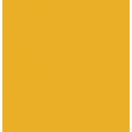
Контакторы тяговые
Пускатели и контакторы магнитные
Пускатели комбинированные, контактные сборки
Реле для контакторов
Рубильники, разъединители, выключатели нагрузки
Аппараты АВР
Вспомогательные элементы и аксессуары
Кулачковые переключатели
Разъединители
Рубильники и выключатели нагрузки
Счетчики электроэнергии
Аксессуары для счетчиков
Счетчики многофункциональные
Счетчики однофазные
Счетчики трехфазные
Автоматизированные системы управления
технологическими процессами (АСУТП)
Блоки питания для систем автоматизации
Вспомогательные элементы, аксессуары и запасные части
Датчики идентификации
Датчики машинного зрения
Коммутаторы сетевые
Компьютеры промышленные