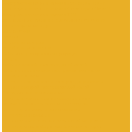
Электроустановочные изделия SchE серии Прима
Электроустановочные изделия Simon серии Simon15
Электроустановочные изделия TDM
Установочные изделия специального назначения
(антивандальные и др.)
Выключатели
Розетки
Устройства контроля
Устройства управления
Кабельно-проводниковая продукция
Кабели
Кабели с медной токопроводящей жилой
Кабели с алюминиевой токопроводящей жилой
Провода и шнуры
Провода с алюминиевой токопроводящей жилой
Провода с медной токопроводящей жилой
Оборудование низковольтное
Пускатели, контакторы и аксессуары к ним
Вспомогательные элементы и аксессуары
Контакторы в модульном исполнении
Контакторы вакуумные
Контакторы компенсации реактивной мощности
Контакторы малогабаритные (миниконтакторы)
Контакторы полупроводниковые