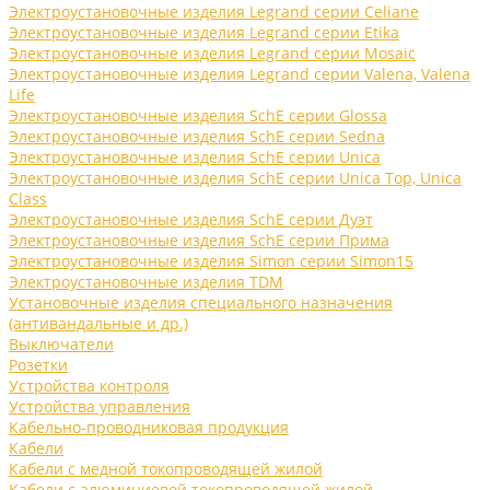
Электроустановочные изделия Legrand серии Celiane
Электроустановочные изделия Legrand серии Etika
Электроустановочные изделия Legrand серии Mosaic
Электроустановочные изделия Legrand серии Valena, Valena
Life
Электроустановочные изделия SchE серии Glossa
Электроустановочные изделия SchE серии Sedna
Электроустановочные изделия SchE серии Unica
Электроустановочные изделия SchE серии Unica Top, Unica
Class
Электроустановочные изделия SchE серии Дуэт
Электроустановочные изделия SchE серии Прима
Электроустановочные изделия Simon серии Simon15
Электроустановочные изделия TDM
Установочные изделия специального назначения
(антивандальные и др.)
Выключатели
Розетки
Устройства контроля
Устройства управления
Кабельно-проводниковая продукция
Кабели
Кабели с медной токопроводящей жилой
Кабели с алюминиевой токопроводящей жилой