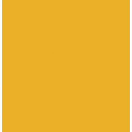
Контроллеры
Микроконтроллеры
Модемы
Модули логические
Панели оператора
Программаторы
Программируемые логические контроллеры
Программное обеспечение
Промышленное сетевое оборудование
Процессоры коммуникационные
Распределенная периферия
Устройства для промышленных следящих систем
Устройства для человеко-машинного интерфейса
Аппараты защиты
Автоматические выключатели
Вспомогательные элементы и аксессуары
Дифференциальная защита: УЗО, дифференциальные блоки
Ограничители импульсного перенапряжения
Устройства защиты на основе предохранителей
Устройства молниезащиты
Кнопки, кнопочные посты, переключатели, светосигнальная
аппаратура
Аксессуары для кнопочных постов и светосигнальной
арматуры