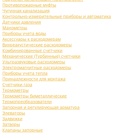
Противопожарные муфты
Чугунная канализация
Контрольно-измерительные приборы и автоматика
Датчики давления
Манометры
Приборы учета воды
Аксессуары к расходомерам
Вихреакустические расходомеры
Комбинированные счетчики
Механические (Турбинные) счетчики
Ультразвуковые расходомеры
Электромагнитные расходомеры
Приборы учета тепла
Принадлежности для монтажа
Счетчики газа
Термометры
Термометры биметаллические
Термопреобразователи
Запорная и регулирующая арматура
Элеваторы
Задвижки
Затворы
Клапаны запорные