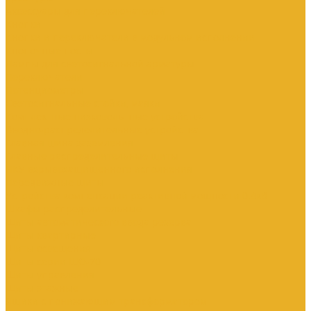
Аксессуары для переключателей
Кнопки
Кнопки и переключатели в модульном исполнении
Кнопочные посты
Лампы для светосигнальной арматуры
Переключатели
Потенциометры
Светосигнальные стойки, маяки
Комплектные низковольтные устройства
Вводно-распределительные устройства
Главная шина заземления
Главные распределительные щиты
НКУ взрывозащищенного исполнения
Передвижные щиты
Устройства компенсации реактивной мощности 0.4кВ
Шкафы распределительные
Щиты автоматического ввода резерва
Щиты квартирные
Щиты освещения
Щиты серии ЩО-70
Щиты управления
Щиты этажные
Ящики с понижающим трансформатором