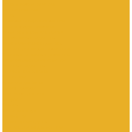
Котлы и водонагреватели
Водонагреватели
Котлы
Подводка сильфонная для газа
Люки и дождеприемники
Радиаторы и комплектующие
Алюминиевые радиаторы
Биметаллические радиаторы
Комплектующие для радиаторов
Стальные панельные радиаторы
Терморегулирующая арматура
Чугунные радиаторы
Расширительные баки
Сантехника
Арматура для бачка
Гибкая подводка
Полотенцесушители
Санфаянс
Сифоны
Смесители и душ
Теплый пол
Коллекторные группы
Комплектующие для монтажа