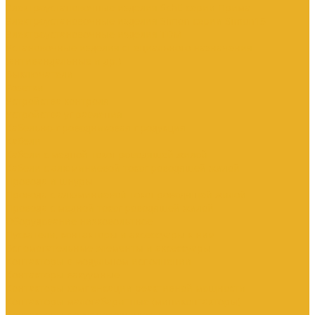
Электроустановочные изделия SchE серии Прима
Электроустановочные изделия Simon серии Simon15
Электроустановочные изделия TDM
Установочные изделия специального назначения
(антивандальные и др.)
Выключатели
Розетки
Устройства контроля
Устройства управления
Кабельно-проводниковая продукция
Кабели
Кабели с медной токопроводящей жилой
Кабели с алюминиевой токопроводящей жилой
Провода и шнуры
Провода с алюминиевой токопроводящей жилой
Провода с медной токопроводящей жилой
Оборудование низковольтное
Пускатели, контакторы и аксессуары к ним
Вспомогательные элементы и аксессуары
Контакторы в модульном исполнении
Контакторы вакуумные
Контакторы компенсации реактивной мощности
Контакторы малогабаритные (миниконтакторы)
Контакторы полупроводниковые