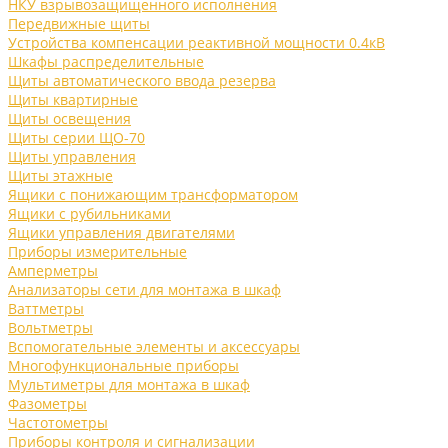
НКУ взрывозащищенного исполнения
Передвижные щиты
Устройства компенсации реактивной мощности 0.4кВ
Шкафы распределительные
Щиты автоматического ввода резерва
Щиты квартирные
Щиты освещения
Щиты серии ЩО-70
Щиты управления
Щиты этажные
Ящики с понижающим трансформатором
Ящики с рубильниками
Ящики управления двигателями
Приборы измерительные
Амперметры
Анализаторы сети для монтажа в шкаф
Ваттметры
Вольтметры
Вспомогательные элементы и аксессуары
Многофункциональные приборы
Мультиметры для монтажа в шкаф
Фазометры
Частотометры
Приборы контроля и сигнализации