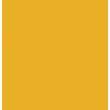
Электромагнитные расходомеры
Приборы учета тепла
Принадлежности для монтажа
Счетчики газа
Термометры
Термометры биметаллические
Термопреобразователи
Запорная и регулирующая арматура
Элеваторы
Задвижки
Затворы
Клапаны запорные
Клапаны обратные
Краны
Краны латунные
Краны стальные
Прочие краны и регуляторы
Фильтры
Насосное оборудование
Комплектующие для насосов
Насосы вибрационные
Насосы глубинные
Насосы для опрессовки