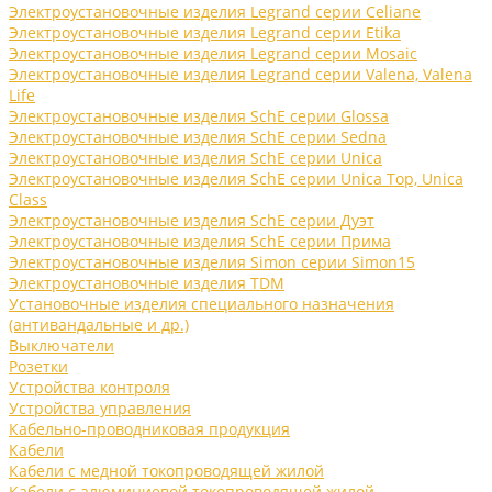
Электроустановочные изделия Legrand серии Celiane
Электроустановочные изделия Legrand серии Etika
Электроустановочные изделия Legrand серии Mosaic
Электроустановочные изделия Legrand серии Valena, Valena
Life
Электроустановочные изделия SchE серии Glossa
Электроустановочные изделия SchE серии Sedna
Электроустановочные изделия SchE серии Unica
Электроустановочные изделия SchE серии Unica Top, Unica
Class
Электроустановочные изделия SchE серии Дуэт
Электроустановочные изделия SchE серии Прима
Электроустановочные изделия Simon серии Simon15
Электроустановочные изделия TDM
Установочные изделия специального назначения
(антивандальные и др.)
Выключатели
Розетки
Устройства контроля
Устройства управления
Кабельно-проводниковая продукция
Кабели
Кабели с медной токопроводящей жилой
Кабели с алюминиевой токопроводящей жилой