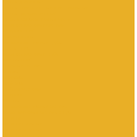
Насосы дренажные
Насосы поверхностные и вертикальные
Насосы циркуляционные
Трубы и соединительные части
Полипропиленовые системы
Заглушки ППРС
Компенсаторы
Металлопластиковые трубы
Муфты ППРС
Полипропиленовые трубы
Фланцы ППРС
Стальные системы
Отводы
Переходы
Тройники
Трубная заготовка
Заглушки
Фланцы
Металлопластиковые системы
Полиэтиленовые системы (ПНД)
Фитинги
Фитинги стальные
Фитинги латунные
Фитинги чугунные