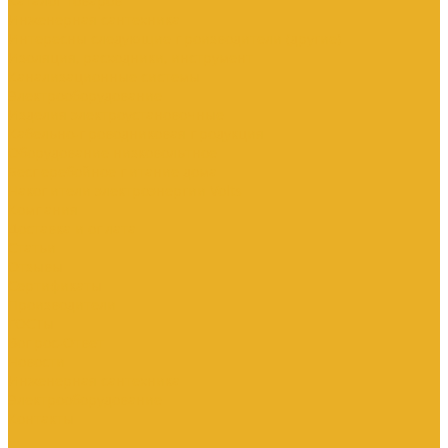
Каталог товаров
Инженерная сантехника
Интересны следующие производители (другие)
Изоляция, расходники, инструмент
Канализационные системы
Электрооборудование
Изделия электроустановочные
Кабельно-проводниковая продукция
Оборудование низковольтное
Бесперебойное питание дома
Накопители электроэнергии Volts
Компания
Доставка и оплата
Статьи
Отзывы
Сертификаты
Производители
ГОСТы
Вопрос-Ответ
Новости
Инженерная сантехника
Электрооборудование
Контакты
...