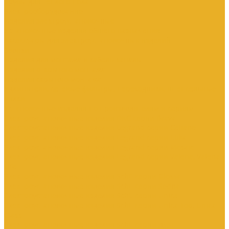
Трубы для теплого пола
Электрооборудование
Изделия электроустановочные
Установочные изделия общего назначения
Аксессуары для электроустановочных изделий
Звонки
Изделия для монтажа в кабель-каналы
Изделия открытого монтажа
Изделия скрытого монтажа
Удлинители, сетевые фильтры, переходники, штепсельные
вилки
Установочные изделия по производителям и сериям
Электроустановочные изделия DKC серии Brava
Электроустановочные изделия Legrand серии Celiane
Электроустановочные изделия Legrand серии Etika
Электроустановочные изделия Legrand серии Mosaic
Электроустановочные изделия Legrand серии Valena, Valena
Life
Электроустановочные изделия SchE серии Glossa
Электроустановочные изделия SchE серии Sedna
Электроустановочные изделия SchE серии Unica
Электроустановочные изделия SchE серии Unica Top, Unica
Class
Электроустановочные изделия SchE серии Дуэт