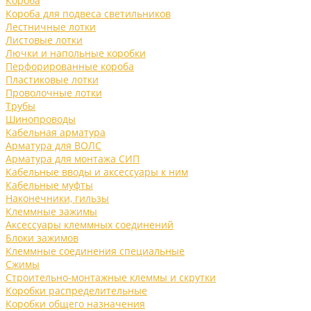
Короба
Короба для подвеса светильников
Лестничные лотки
Листовые лотки
Лючки и напольные коробки
Перфорированные короба
Пластиковые лотки
Проволочные лотки
Трубы
Шинопроводы
Кабельная арматура
Арматура для ВОЛС
Арматура для монтажа СИП
Кабельные вводы и аксессуары к ним
Кабельные муфты
Наконечники, гильзы
Клеммные зажимы
Аксессуары клеммных соединений
Блоки зажимов
Клеммные соединения специальные
Сжимы
Строительно-монтажные клеммы и скрутки
Коробки распределительные
Коробки общего назначения