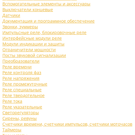
Вспомогательные элементы и аксессуары
Выключатели концевые
Датчики
Документация и программное обеспечение
Звонки, зуммеры
Импульсные реле, блокировочные реле
Интерфейсные модули реле
Модули индикации и защиты
Ограничители мощности
Посты звуковой сигнализации
Преобразователи
Реле времени
Реле контроля фаз
Реле напряжения
Реле промежуточные
Реле специальные
Реле твердотельное
Реле тока
Реле указательные
Светорегуляторы
Сирены, ревуны
Счетчики времени, счетчики импульсов, счетчики моточасов
Таймеры