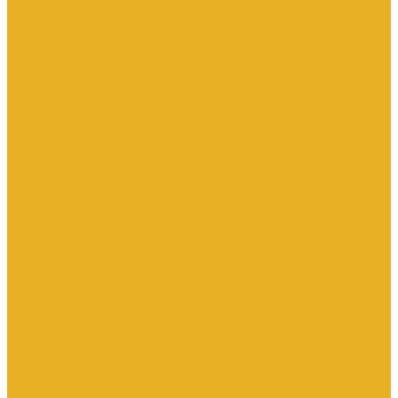
Контроллеры
Микроконтроллеры
Модемы
Модули логические
Панели оператора
Программаторы
Программируемые логические контроллеры
Программное обеспечение
Промышленное сетевое оборудование
Процессоры коммуникационные
Распределенная периферия
Устройства для промышленных следящих систем
Устройства для человеко-машинного интерфейса
Аппараты защиты
Автоматические выключатели
Вспомогательные элементы и аксессуары
Дифференциальная защита: УЗО, дифференциальные блоки
Ограничители импульсного перенапряжения
Устройства защиты на основе предохранителей
Устройства молниезащиты
Кнопки, кнопочные посты, переключатели, светосигнальная
аппаратура
Аксессуары для кнопочных постов и светосигнальной
арматуры