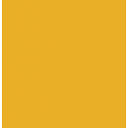
Каталог товаров
Инженерная сантехника
Интересны следующие производители (другие)
Изоляция, расходники, инструмент
Изоляция, теплоизоляция
Инструмент сантехнический
Метизы
Прокладки и ремонтные комплекты
Уплотнительные материалы
Хомуты
Канализационные системы
Внутренняя канализация полипропилен
Наружная канализация полипропилен
Противопожарные муфты
Чугунная канализация
Контрольно-измерительные приборы и автоматика
Датчики давления
Манометры
Приборы учета воды
Аксессуары к расходомерам
Вихреакустические расходомеры
Комбинированные счетчики
Механические (Турбинные) счетчики
Ультразвуковые расходомеры