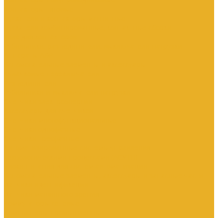
Контакторы тяговые
Пускатели и контакторы магнитные
Пускатели комбинированные, контактные сборки
Реле для контакторов
Рубильники, разъединители, выключатели нагрузки
Аппараты АВР
Вспомогательные элементы и аксессуары
Кулачковые переключатели
Разъединители
Рубильники и выключатели нагрузки
Счетчики электроэнергии
Аксессуары для счетчиков
Счетчики многофункциональные
Счетчики однофазные
Счетчики трехфазные
Автоматизированные системы управления
технологическими процессами (АСУТП)
Блоки питания для систем автоматизации
Вспомогательные элементы, аксессуары и запасные части
Датчики идентификации
Датчики машинного зрения
Коммутаторы сетевые
Компьютеры промышленные