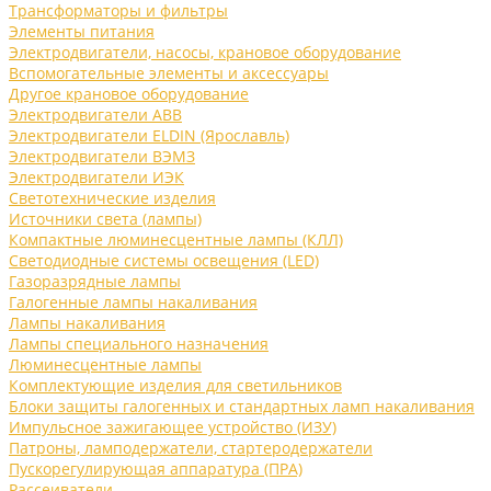
Трансформаторы и фильтры
Элементы питания
Электродвигатели, насосы, крановое оборудование
Вспомогательные элементы и аксессуары
Другое крановое оборудование
Электродвигатели ABB
Электродвигатели ELDIN (Ярославль)
Электродвигатели ВЭМЗ
Электродвигатели ИЭК
Светотехнические изделия
Источники света (лампы)
Компактные люминесцентные лампы (КЛЛ)
Светодиодные системы освещения (LED)
Газоразрядные лампы
Галогенные лампы накаливания
Лампы накаливания
Лампы специального назначения
Люминесцентные лампы
Комплектующие изделия для светильников
Блоки защиты галогенных и стандартных ламп накаливания
Импульсное зажигающее устройство (ИЗУ)
Патроны, ламподержатели, стартеродержатели
Пускорегулирующая аппаратура (ПРА)
Рассеиватели