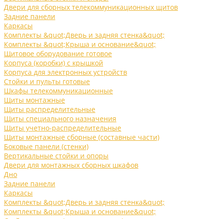
Двери для сборных телекоммуникационных щитов
Задние панели
Каркасы
Комплекты &quot;Дверь и задняя стенка&quot;
Комплекты &quot;Крыша и основание&quot;
Щитовое оборудование готовое
Корпуса (коробки) с крышкой
Корпуса для электронных устройств
Стойки и пульты готовые
Шкафы телекоммуникационные
Щиты монтажные
Щиты распределительные
Щиты специального назначения
Щиты учетно-распределительные
Щиты монтажные сборные (составные части)
Боковые панели (стенки)
Вертикальные стойки и опоры
Двери для монтажных сборных шкафов
Дно
Задние панели
Каркасы
Комплекты &quot;Дверь и задняя стенка&quot;
Комплекты &quot;Крыша и основание&quot;