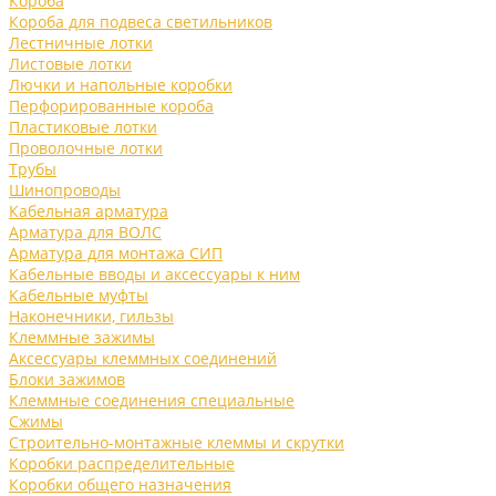
Короба
Короба для подвеса светильников
Лестничные лотки
Листовые лотки
Лючки и напольные коробки
Перфорированные короба
Пластиковые лотки
Проволочные лотки
Трубы
Шинопроводы
Кабельная арматура
Арматура для ВОЛС
Арматура для монтажа СИП
Кабельные вводы и аксессуары к ним
Кабельные муфты
Наконечники, гильзы
Клеммные зажимы
Аксессуары клеммных соединений
Блоки зажимов
Клеммные соединения специальные
Сжимы
Строительно-монтажные клеммы и скрутки
Коробки распределительные
Коробки общего назначения