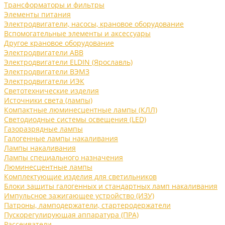
Трансформаторы и фильтры
Элементы питания
Электродвигатели, насосы, крановое оборудование
Вспомогательные элементы и аксессуары
Другое крановое оборудование
Электродвигатели ABB
Электродвигатели ELDIN (Ярославль)
Электродвигатели ВЭМЗ
Электродвигатели ИЭК
Светотехнические изделия
Источники света (лампы)
Компактные люминесцентные лампы (КЛЛ)
Светодиодные системы освещения (LED)
Газоразрядные лампы
Галогенные лампы накаливания
Лампы накаливания
Лампы специального назначения
Люминесцентные лампы
Комплектующие изделия для светильников
Блоки защиты галогенных и стандартных ламп накаливания
Импульсное зажигающее устройство (ИЗУ)
Патроны, ламподержатели, стартеродержатели
Пускорегулирующая аппаратура (ПРА)
Рассеиватели