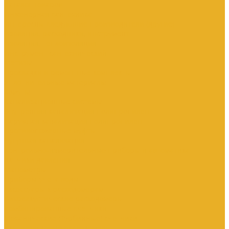
Каталог товаров
Инженерная сантехника
Интересны следующие производители (другие)
Изоляция, расходники, инструмент
Изоляция, теплоизоляция
Инструмент сантехнический
Метизы
Прокладки и ремонтные комплекты
Уплотнительные материалы
Хомуты
Канализационные системы
Внутренняя канализация полипропилен
Наружная канализация полипропилен
Противопожарные муфты
Чугунная канализация
Контрольно-измерительные приборы и автоматика
Датчики давления
Манометры
Приборы учета воды
Аксессуары к расходомерам
Вихреакустические расходомеры
Комбинированные счетчики
Механические (Турбинные) счетчики
Ультразвуковые расходомеры