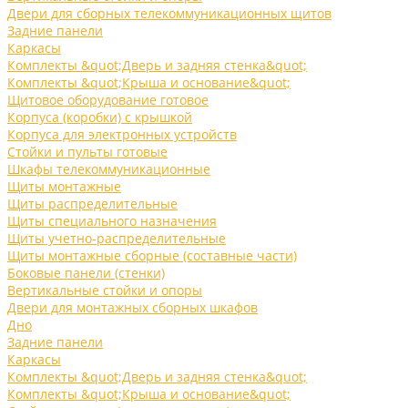
Двери для сборных телекоммуникационных щитов
Задние панели
Каркасы
Комплекты &quot;Дверь и задняя стенка&quot;
Комплекты &quot;Крыша и основание&quot;
Щитовое оборудование готовое
Корпуса (коробки) с крышкой
Корпуса для электронных устройств
Стойки и пульты готовые
Шкафы телекоммуникационные
Щиты монтажные
Щиты распределительные
Щиты специального назначения
Щиты учетно-распределительные
Щиты монтажные сборные (составные части)
Боковые панели (стенки)
Вертикальные стойки и опоры
Двери для монтажных сборных шкафов
Дно
Задние панели
Каркасы
Комплекты &quot;Дверь и задняя стенка&quot;
Комплекты &quot;Крыша и основание&quot;