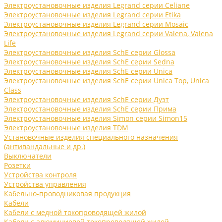
Электроустановочные изделия Legrand серии Celiane
Электроустановочные изделия Legrand серии Etika
Электроустановочные изделия Legrand серии Mosaic
Электроустановочные изделия Legrand серии Valena, Valena
Life
Электроустановочные изделия SchE серии Glossa
Электроустановочные изделия SchE серии Sedna
Электроустановочные изделия SchE серии Unica
Электроустановочные изделия SchE серии Unica Top, Unica
Class
Электроустановочные изделия SchE серии Дуэт
Электроустановочные изделия SchE серии Прима
Электроустановочные изделия Simon серии Simon15
Электроустановочные изделия TDM
Установочные изделия специального назначения
(антивандальные и др.)
Выключатели
Розетки
Устройства контроля
Устройства управления
Кабельно-проводниковая продукция
Кабели
Кабели с медной токопроводящей жилой
Кабели с алюминиевой токопроводящей жилой