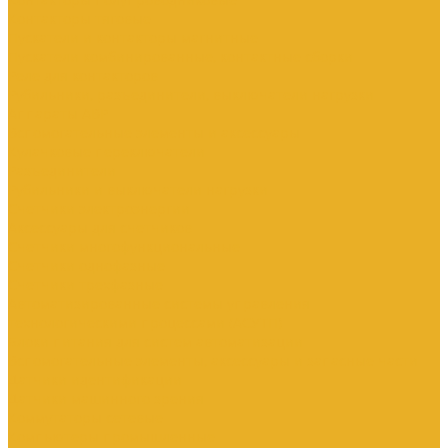
Контакторы тяговые
Пускатели и контакторы магнитные
Пускатели комбинированные, контактные сборки
Реле для контакторов
Рубильники, разъединители, выключатели нагрузки
Аппараты АВР
Вспомогательные элементы и аксессуары
Кулачковые переключатели
Разъединители
Рубильники и выключатели нагрузки
Счетчики электроэнергии
Аксессуары для счетчиков
Счетчики многофункциональные
Счетчики однофазные
Счетчики трехфазные
Автоматизированные системы управления
технологическими процессами (АСУТП)
Блоки питания для систем автоматизации
Вспомогательные элементы, аксессуары и запасные части
Датчики идентификации
Датчики машинного зрения
Коммутаторы сетевые
Компьютеры промышленные