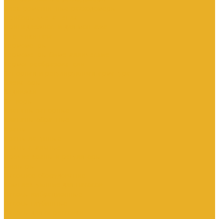
Электромагнитные расходомеры
Приборы учета тепла
Принадлежности для монтажа
Счетчики газа
Термометры
Термометры биметаллические
Термопреобразователи
Запорная и регулирующая арматура
Элеваторы
Задвижки
Затворы
Клапаны запорные
Клапаны обратные
Краны
Краны латунные
Краны стальные
Прочие краны и регуляторы
Фильтры
Насосное оборудование
Комплектующие для насосов
Насосы вибрационные
Насосы глубинные
Насосы для опрессовки