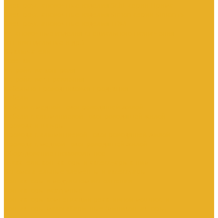
Электроустановочные изделия SchE серии Прима
Электроустановочные изделия Simon серии Simon15
Электроустановочные изделия TDM
Установочные изделия специального назначения
(антивандальные и др.)
Выключатели
Розетки
Устройства контроля
Устройства управления
Кабельно-проводниковая продукция
Кабели
Кабели с медной токопроводящей жилой
Кабели с алюминиевой токопроводящей жилой
Провода и шнуры
Провода с алюминиевой токопроводящей жилой
Провода с медной токопроводящей жилой
Оборудование низковольтное
Пускатели, контакторы и аксессуары к ним
Вспомогательные элементы и аксессуары
Контакторы в модульном исполнении
Контакторы вакуумные
Контакторы компенсации реактивной мощности
Контакторы малогабаритные (миниконтакторы)
Контакторы полупроводниковые