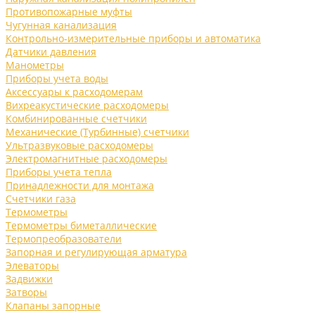
Противопожарные муфты
Чугунная канализация
Контрольно-измерительные приборы и автоматика
Датчики давления
Манометры
Приборы учета воды
Аксессуары к расходомерам
Вихреакустические расходомеры
Комбинированные счетчики
Механические (Турбинные) счетчики
Ультразвуковые расходомеры
Электромагнитные расходомеры
Приборы учета тепла
Принадлежности для монтажа
Счетчики газа
Термометры
Термометры биметаллические
Термопреобразователи
Запорная и регулирующая арматура
Элеваторы
Задвижки
Затворы
Клапаны запорные