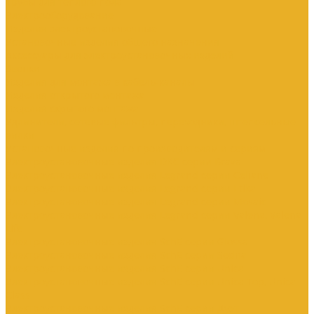
Трубы для теплого пола
Электрооборудование
Изделия электроустановочные
Установочные изделия общего назначения
Аксессуары для электроустановочных изделий
Звонки
Изделия для монтажа в кабель-каналы
Изделия открытого монтажа
Изделия скрытого монтажа
Удлинители, сетевые фильтры, переходники, штепсельные
вилки
Установочные изделия по производителям и сериям
Электроустановочные изделия DKC серии Brava
Электроустановочные изделия Legrand серии Celiane
Электроустановочные изделия Legrand серии Etika
Электроустановочные изделия Legrand серии Mosaic
Электроустановочные изделия Legrand серии Valena, Valena
Life
Электроустановочные изделия SchE серии Glossa
Электроустановочные изделия SchE серии Sedna
Электроустановочные изделия SchE серии Unica
Электроустановочные изделия SchE серии Unica Top, Unica
Class
Электроустановочные изделия SchE серии Дуэт