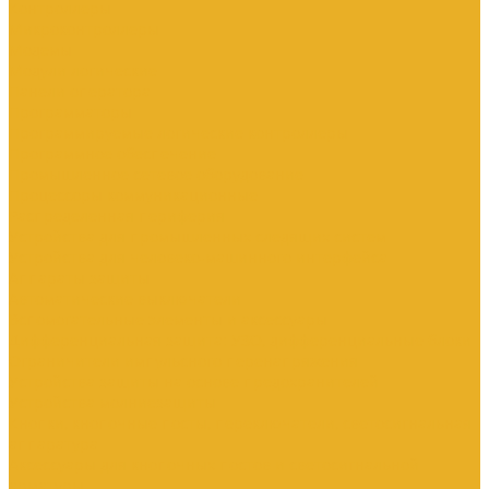
Контроллеры
Микроконтроллеры
Модемы
Модули логические
Панели оператора
Программаторы
Программируемые логические контроллеры
Программное обеспечение
Промышленное сетевое оборудование
Процессоры коммуникационные
Распределенная периферия
Устройства для промышленных следящих систем
Устройства для человеко-машинного интерфейса
Аппараты защиты
Автоматические выключатели
Вспомогательные элементы и аксессуары
Дифференциальная защита: УЗО, дифференциальные блоки
Ограничители импульсного перенапряжения
Устройства защиты на основе предохранителей
Устройства молниезащиты
Кнопки, кнопочные посты, переключатели, светосигнальная
аппаратура
Аксессуары для кнопочных постов и светосигнальной
арматуры