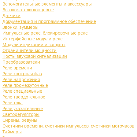
Вспомогательные элементы и аксессуары
Выключатели концевые
Датчики
Документация и программное обеспечение
Звонки, зуммеры
Импульсные реле, блокировочные реле
Интерфейсные модули реле
Модули индикации и защиты
Ограничители мощности
Посты звуковой сигнализации
Преобразователи
Реле времени
Реле контроля фаз
Реле напряжения
Реле промежуточные
Реле специальные
Реле твердотельное
Реле тока
Реле указательные
Светорегуляторы
Сирены, ревуны
Счетчики времени, счетчики импульсов, счетчики моточасов
Таймеры