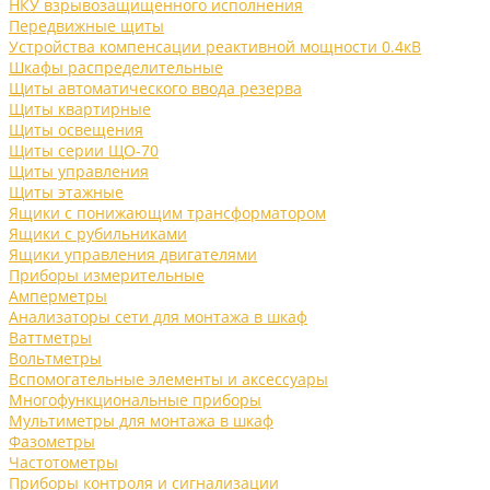
НКУ взрывозащищенного исполнения
Передвижные щиты
Устройства компенсации реактивной мощности 0.4кВ
Шкафы распределительные
Щиты автоматического ввода резерва
Щиты квартирные
Щиты освещения
Щиты серии ЩО-70
Щиты управления
Щиты этажные
Ящики с понижающим трансформатором
Ящики с рубильниками
Ящики управления двигателями
Приборы измерительные
Амперметры
Анализаторы сети для монтажа в шкаф
Ваттметры
Вольтметры
Вспомогательные элементы и аксессуары
Многофункциональные приборы
Мультиметры для монтажа в шкаф
Фазометры
Частотометры
Приборы контроля и сигнализации