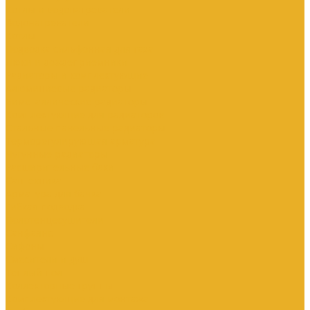
Котлы и водонагреватели
Водонагреватели
Котлы
Подводка сильфонная для газа
Люки и дождеприемники
Радиаторы и комплектующие
Алюминиевые радиаторы
Биметаллические радиаторы
Комплектующие для радиаторов
Стальные панельные радиаторы
Терморегулирующая арматура
Чугунные радиаторы
Расширительные баки
Сантехника
Арматура для бачка
Гибкая подводка
Полотенцесушители
Санфаянс
Сифоны
Смесители и душ
Теплый пол
Коллекторные группы
Комплектующие для монтажа