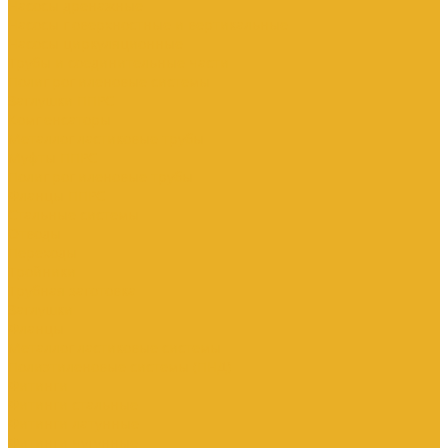
Насосы дренажные
Насосы поверхностные и вертикальные
Насосы циркуляционные
Трубы и соединительные части
Полипропиленовые системы
Заглушки ППРС
Компенсаторы
Металлопластиковые трубы
Муфты ППРС
Полипропиленовые трубы
Фланцы ППРС
Стальные системы
Отводы
Переходы
Тройники
Трубная заготовка
Заглушки
Фланцы
Металлопластиковые системы
Полиэтиленовые системы (ПНД)
Фитинги
Фитинги стальные
Фитинги латунные
Фитинги чугунные