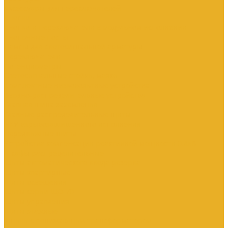
Аксессуары для переключателей
Кнопки
Кнопки и переключатели в модульном исполнении
Кнопочные посты
Лампы для светосигнальной арматуры
Переключатели
Потенциометры
Светосигнальные стойки, маяки
Комплектные низковольтные устройства
Вводно-распределительные устройства
Главная шина заземления
Главные распределительные щиты
НКУ взрывозащищенного исполнения
Передвижные щиты
Устройства компенсации реактивной мощности 0.4кВ
Шкафы распределительные
Щиты автоматического ввода резерва
Щиты квартирные
Щиты освещения
Щиты серии ЩО-70
Щиты управления
Щиты этажные
Ящики с понижающим трансформатором