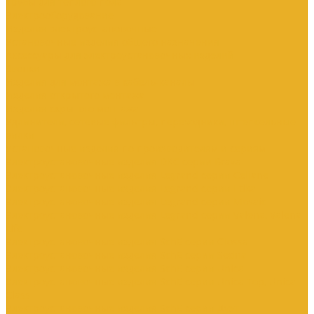
Трубы для теплого пола
Электрооборудование
Изделия электроустановочные
Установочные изделия общего назначения
Аксессуары для электроустановочных изделий
Звонки
Изделия для монтажа в кабель-каналы
Изделия открытого монтажа
Изделия скрытого монтажа
Удлинители, сетевые фильтры, переходники, штепсельные
вилки
Установочные изделия по производителям и сериям
Электроустановочные изделия DKC серии Brava
Электроустановочные изделия Legrand серии Celiane
Электроустановочные изделия Legrand серии Etika
Электроустановочные изделия Legrand серии Mosaic
Электроустановочные изделия Legrand серии Valena, Valena
Life
Электроустановочные изделия SchE серии Glossa
Электроустановочные изделия SchE серии Sedna
Электроустановочные изделия SchE серии Unica
Электроустановочные изделия SchE серии Unica Top, Unica
Class
Электроустановочные изделия SchE серии Дуэт