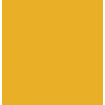
Котлы и водонагреватели
Водонагреватели
Котлы
Подводка сильфонная для газа
Люки и дождеприемники
Радиаторы и комплектующие
Алюминиевые радиаторы
Биметаллические радиаторы
Комплектующие для радиаторов
Стальные панельные радиаторы
Терморегулирующая арматура
Чугунные радиаторы
Расширительные баки
Сантехника
Арматура для бачка
Гибкая подводка
Полотенцесушители
Санфаянс
Сифоны
Смесители и душ
Теплый пол
Коллекторные группы
Комплектующие для монтажа