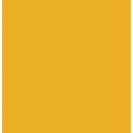
Электромагнитные расходомеры
Приборы учета тепла
Принадлежности для монтажа
Счетчики газа
Термометры
Термометры биметаллические
Термопреобразователи
Запорная и регулирующая арматура
Элеваторы
Задвижки
Затворы
Клапаны запорные
Клапаны обратные
Краны
Краны латунные
Краны стальные
Прочие краны и регуляторы
Фильтры
Насосное оборудование
Комплектующие для насосов
Насосы вибрационные
Насосы глубинные
Насосы для опрессовки