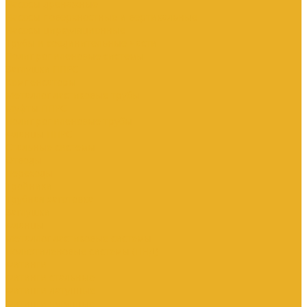
Насосы дренажные
Насосы поверхностные и вертикальные
Насосы циркуляционные
Трубы и соединительные части
Полипропиленовые системы
Заглушки ППРС
Компенсаторы
Металлопластиковые трубы
Муфты ППРС
Полипропиленовые трубы
Фланцы ППРС
Стальные системы
Отводы
Переходы
Тройники
Трубная заготовка
Заглушки
Фланцы
Металлопластиковые системы
Полиэтиленовые системы (ПНД)
Фитинги
Фитинги стальные
Фитинги латунные
Фитинги чугунные