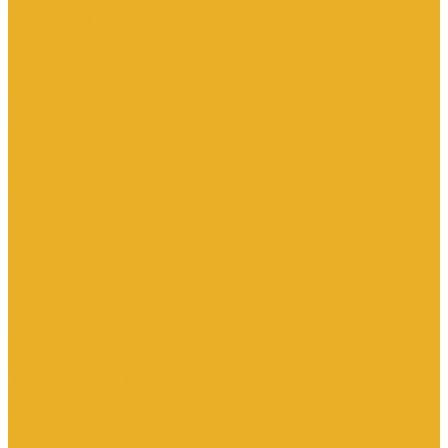
Контакторы тяговые
Пускатели и контакторы магнитные
Пускатели комбинированные, контактные сборки
Реле для контакторов
Рубильники, разъединители, выключатели нагрузки
Аппараты АВР
Вспомогательные элементы и аксессуары
Кулачковые переключатели
Разъединители
Рубильники и выключатели нагрузки
Счетчики электроэнергии
Аксессуары для счетчиков
Счетчики многофункциональные
Счетчики однофазные
Счетчики трехфазные
Автоматизированные системы управления
технологическими процессами (АСУТП)
Блоки питания для систем автоматизации
Вспомогательные элементы, аксессуары и запасные части
Датчики идентификации
Датчики машинного зрения
Коммутаторы сетевые
Компьютеры промышленные