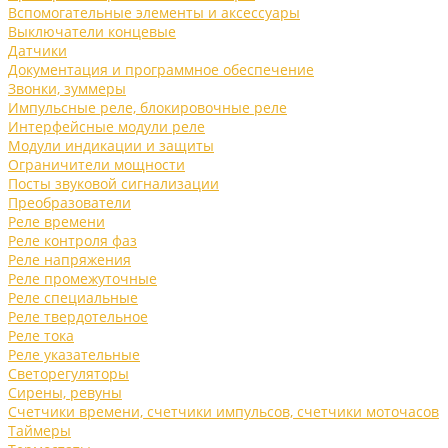
Вспомогательные элементы и аксессуары
Выключатели концевые
Датчики
Документация и программное обеспечение
Звонки, зуммеры
Импульсные реле, блокировочные реле
Интерфейсные модули реле
Модули индикации и защиты
Ограничители мощности
Посты звуковой сигнализации
Преобразователи
Реле времени
Реле контроля фаз
Реле напряжения
Реле промежуточные
Реле специальные
Реле твердотельное
Реле тока
Реле указательные
Светорегуляторы
Сирены, ревуны
Счетчики времени, счетчики импульсов, счетчики моточасов
Таймеры