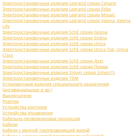
Электроустановочные изделия Legrand серии Celiane
Электроустановочные изделия Legrand серии Etika
Электроустановочные изделия Legrand серии Mosaic
Электроустановочные изделия Legrand серии Valena, Valena
Life
Электроустановочные изделия SchE серии Glossa
Электроустановочные изделия SchE серии Sedna
Электроустановочные изделия SchE серии Unica
Электроустановочные изделия SchE серии Unica Top, Unica
Class
Электроустановочные изделия SchE серии Дуэт
Электроустановочные изделия SchE серии Прима
Электроустановочные изделия Simon серии Simon15
Электроустановочные изделия TDM
Установочные изделия специального назначения
(антивандальные и др.)
Выключатели
Розетки
Устройства контроля
Устройства управления
Кабельно-проводниковая продукция
Кабели
Кабели с медной токопроводящей жилой
Кабели с алюминиевой токопроводящей жилой