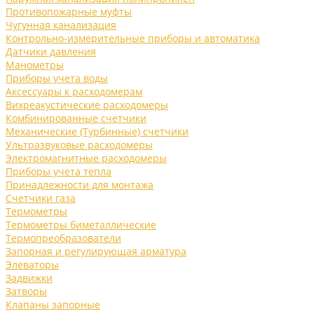
Противопожарные муфты
Чугунная канализация
Контрольно-измерительные приборы и автоматика
Датчики давления
Манометры
Приборы учета воды
Аксессуары к расходомерам
Вихреакустические расходомеры
Комбинированные счетчики
Механические (Турбинные) счетчики
Ультразвуковые расходомеры
Электромагнитные расходомеры
Приборы учета тепла
Принадлежности для монтажа
Счетчики газа
Термометры
Термометры биметаллические
Термопреобразователи
Запорная и регулирующая арматура
Элеваторы
Задвижки
Затворы
Клапаны запорные