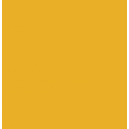
Аксессуары для переключателей
Кнопки
Кнопки и переключатели в модульном исполнении
Кнопочные посты
Лампы для светосигнальной арматуры
Переключатели
Потенциометры
Светосигнальные стойки, маяки
Комплектные низковольтные устройства
Вводно-распределительные устройства
Главная шина заземления
Главные распределительные щиты
НКУ взрывозащищенного исполнения
Передвижные щиты
Устройства компенсации реактивной мощности 0.4кВ
Шкафы распределительные
Щиты автоматического ввода резерва
Щиты квартирные
Щиты освещения
Щиты серии ЩО-70
Щиты управления
Щиты этажные
Ящики с понижающим трансформатором