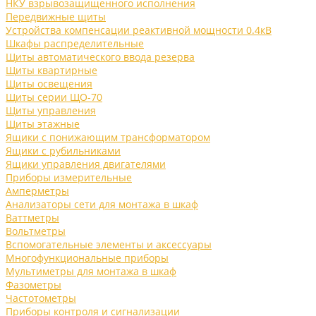
НКУ взрывозащищенного исполнения
Передвижные щиты
Устройства компенсации реактивной мощности 0.4кВ
Шкафы распределительные
Щиты автоматического ввода резерва
Щиты квартирные
Щиты освещения
Щиты серии ЩО-70
Щиты управления
Щиты этажные
Ящики с понижающим трансформатором
Ящики с рубильниками
Ящики управления двигателями
Приборы измерительные
Амперметры
Анализаторы сети для монтажа в шкаф
Ваттметры
Вольтметры
Вспомогательные элементы и аксессуары
Многофункциональные приборы
Мультиметры для монтажа в шкаф
Фазометры
Частотометры
Приборы контроля и сигнализации