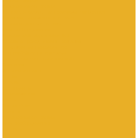
Каталог товаров
Инженерная сантехника
Интересны следующие производители (другие)
Изоляция, расходники, инструмент
Канализационные системы
Электрооборудование
Изделия электроустановочные
Кабельно-проводниковая продукция
Оборудование низковольтное
Бесперебойное питание дома
Накопители электроэнергии Volts
Компания
Доставка и оплата
Статьи
Отзывы
Сертификаты
Производители
ГОСТы
Вопрос-Ответ
Новости
Инженерная сантехника
Электрооборудование
Контакты
...