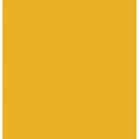
Контроллеры
Микроконтроллеры
Модемы
Модули логические
Панели оператора
Программаторы
Программируемые логические контроллеры
Программное обеспечение
Промышленное сетевое оборудование
Процессоры коммуникационные
Распределенная периферия
Устройства для промышленных следящих систем
Устройства для человеко-машинного интерфейса
Аппараты защиты
Автоматические выключатели
Вспомогательные элементы и аксессуары
Дифференциальная защита: УЗО, дифференциальные блоки
Ограничители импульсного перенапряжения
Устройства защиты на основе предохранителей
Устройства молниезащиты
Кнопки, кнопочные посты, переключатели, светосигнальная
аппаратура
Аксессуары для кнопочных постов и светосигнальной
арматуры