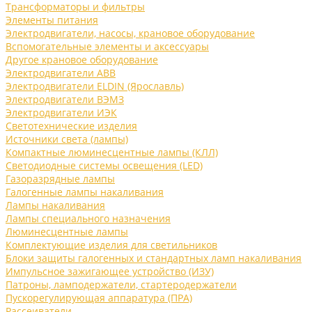
Трансформаторы и фильтры
Элементы питания
Электродвигатели, насосы, крановое оборудование
Вспомогательные элементы и аксессуары
Другое крановое оборудование
Электродвигатели ABB
Электродвигатели ELDIN (Ярославль)
Электродвигатели ВЭМЗ
Электродвигатели ИЭК
Светотехнические изделия
Источники света (лампы)
Компактные люминесцентные лампы (КЛЛ)
Светодиодные системы освещения (LED)
Газоразрядные лампы
Галогенные лампы накаливания
Лампы накаливания
Лампы специального назначения
Люминесцентные лампы
Комплектующие изделия для светильников
Блоки защиты галогенных и стандартных ламп накаливания
Импульсное зажигающее устройство (ИЗУ)
Патроны, ламподержатели, стартеродержатели
Пускорегулирующая аппаратура (ПРА)
Рассеиватели