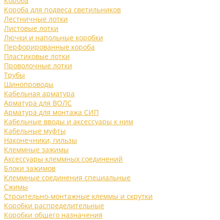
Короба
Короба для подвеса светильников
Лестничные лотки
Листовые лотки
Лючки и напольные коробки
Перфорированные короба
Пластиковые лотки
Проволочные лотки
Трубы
Шинопроводы
Кабельная арматура
Арматура для ВОЛС
Арматура для монтажа СИП
Кабельные вводы и аксессуары к ним
Кабельные муфты
Наконечники, гильзы
Клеммные зажимы
Аксессуары клеммных соединений
Блоки зажимов
Клеммные соединения специальные
Сжимы
Строительно-монтажные клеммы и скрутки
Коробки распределительные
Коробки общего назначения