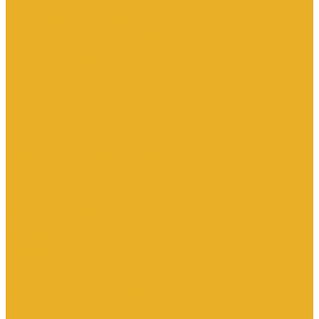
Каталог товаров
Инженерная сантехника
Интересны следующие производители (другие)
Изоляция, расходники, инструмент
Изоляция, теплоизоляция
Инструмент сантехнический
Метизы
Прокладки и ремонтные комплекты
Уплотнительные материалы
Хомуты
Канализационные системы
Внутренняя канализация полипропилен
Наружная канализация полипропилен
Противопожарные муфты
Чугунная канализация
Контрольно-измерительные приборы и автоматика
Датчики давления
Манометры
Приборы учета воды
Аксессуары к расходомерам
Вихреакустические расходомеры
Комбинированные счетчики
Механические (Турбинные) счетчики
Ультразвуковые расходомеры