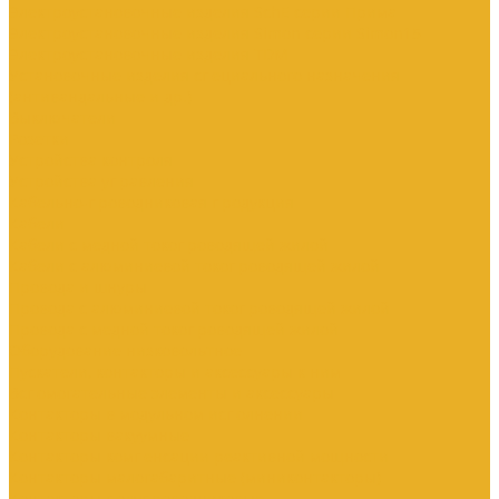
Электроустановочные изделия SchE серии Прима
Электроустановочные изделия Simon серии Simon15
Электроустановочные изделия TDM
Установочные изделия специального назначения
(антивандальные и др.)
Выключатели
Розетки
Устройства контроля
Устройства управления
Кабельно-проводниковая продукция
Кабели
Кабели с медной токопроводящей жилой
Кабели с алюминиевой токопроводящей жилой
Провода и шнуры
Провода с алюминиевой токопроводящей жилой
Провода с медной токопроводящей жилой
Оборудование низковольтное
Пускатели, контакторы и аксессуары к ним
Вспомогательные элементы и аксессуары
Контакторы в модульном исполнении
Контакторы вакуумные
Контакторы компенсации реактивной мощности
Контакторы малогабаритные (миниконтакторы)
Контакторы полупроводниковые