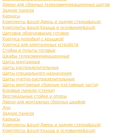
Двери для сборных телекоммуникационных щитов
Задние панели
Каркасы
Комплекты &quot;Дверь и задняя стенка&quot;
Комплекты &quot;Крыша и основание&quot;
Щитовое оборудование готовое
Корпуса (коробки) с крышкой
Корпуса для электронных устройств
Стойки и пульты готовые
Шкафы телекоммуникационные
Щиты монтажные
Щиты распределительные
Щиты специального назначения
Щиты учетно-распределительные
Щиты монтажные сборные (составные части)
Боковые панели (стенки)
Вертикальные стойки и опоры
Двери для монтажных сборных шкафов
Дно
Задние панели
Каркасы
Комплекты &quot;Дверь и задняя стенка&quot;
Комплекты &quot;Крыша и основание&quot;