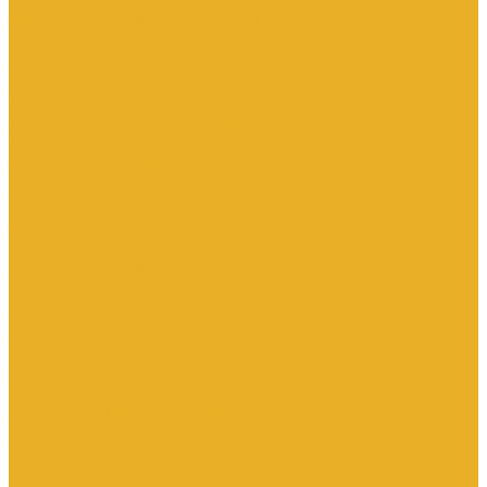
Электромагнитные расходомеры
Приборы учета тепла
Принадлежности для монтажа
Счетчики газа
Термометры
Термометры биметаллические
Термопреобразователи
Запорная и регулирующая арматура
Элеваторы
Задвижки
Затворы
Клапаны запорные
Клапаны обратные
Краны
Краны латунные
Краны стальные
Прочие краны и регуляторы
Фильтры
Насосное оборудование
Комплектующие для насосов
Насосы вибрационные
Насосы глубинные
Насосы для опрессовки