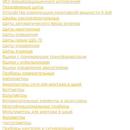
НКУ взрывозащищенного исполнения
Передвижные щиты
Устройства компенсации реактивной мощности 0.4кВ
Шкафы распределительные
Щиты автоматического ввода резерва
Щиты квартирные
Щиты освещения
Щиты серии ЩО-70
Щиты управления
Щиты этажные
Ящики с понижающим трансформатором
Ящики с рубильниками
Ящики управления двигателями
Приборы измерительные
Амперметры
Анализаторы сети для монтажа в шкаф
Ваттметры
Вольтметры
Вспомогательные элементы и аксессуары
Многофункциональные приборы
Мультиметры для монтажа в шкаф
Фазометры
Частотометры
Приборы контроля и сигнализации