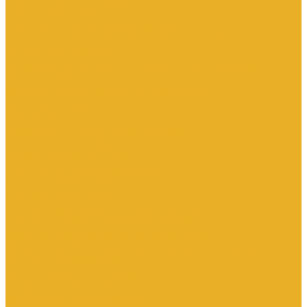
Контакторы тяговые
Пускатели и контакторы магнитные
Пускатели комбинированные, контактные сборки
Реле для контакторов
Рубильники, разъединители, выключатели нагрузки
Аппараты АВР
Вспомогательные элементы и аксессуары
Кулачковые переключатели
Разъединители
Рубильники и выключатели нагрузки
Счетчики электроэнергии
Аксессуары для счетчиков
Счетчики многофункциональные
Счетчики однофазные
Счетчики трехфазные
Автоматизированные системы управления
технологическими процессами (АСУТП)
Блоки питания для систем автоматизации
Вспомогательные элементы, аксессуары и запасные части
Датчики идентификации
Датчики машинного зрения
Коммутаторы сетевые
Компьютеры промышленные