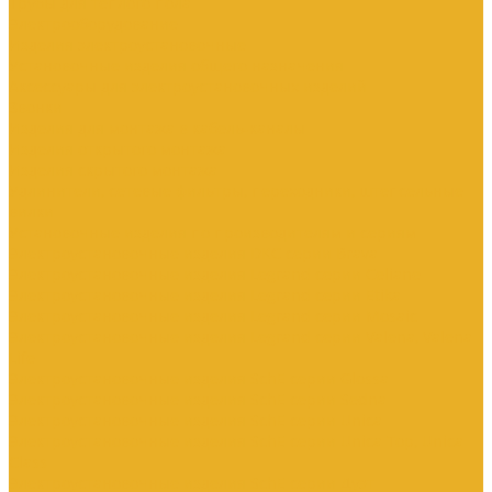
Трубы для теплого пола
Электрооборудование
Изделия электроустановочные
Установочные изделия общего назначения
Аксессуары для электроустановочных изделий
Звонки
Изделия для монтажа в кабель-каналы
Изделия открытого монтажа
Изделия скрытого монтажа
Удлинители, сетевые фильтры, переходники, штепсельные
вилки
Установочные изделия по производителям и сериям
Электроустановочные изделия DKC серии Brava
Электроустановочные изделия Legrand серии Celiane
Электроустановочные изделия Legrand серии Etika
Электроустановочные изделия Legrand серии Mosaic
Электроустановочные изделия Legrand серии Valena, Valena
Life
Электроустановочные изделия SchE серии Glossa
Электроустановочные изделия SchE серии Sedna
Электроустановочные изделия SchE серии Unica
Электроустановочные изделия SchE серии Unica Top, Unica
Class
Электроустановочные изделия SchE серии Дуэт