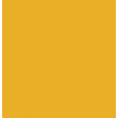
Контроллеры
Микроконтроллеры
Модемы
Модули логические
Панели оператора
Программаторы
Программируемые логические контроллеры
Программное обеспечение
Промышленное сетевое оборудование
Процессоры коммуникационные
Распределенная периферия
Устройства для промышленных следящих систем
Устройства для человеко-машинного интерфейса
Аппараты защиты
Автоматические выключатели
Вспомогательные элементы и аксессуары
Дифференциальная защита: УЗО, дифференциальные блоки
Ограничители импульсного перенапряжения
Устройства защиты на основе предохранителей
Устройства молниезащиты
Кнопки, кнопочные посты, переключатели, светосигнальная
аппаратура
Аксессуары для кнопочных постов и светосигнальной
арматуры