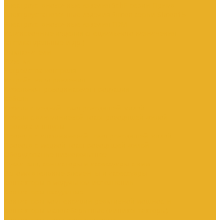
Электроустановочные изделия SchE серии Прима
Электроустановочные изделия Simon серии Simon15
Электроустановочные изделия TDM
Установочные изделия специального назначения
(антивандальные и др.)
Выключатели
Розетки
Устройства контроля
Устройства управления
Кабельно-проводниковая продукция
Кабели
Кабели с медной токопроводящей жилой
Кабели с алюминиевой токопроводящей жилой
Провода и шнуры
Провода с алюминиевой токопроводящей жилой
Провода с медной токопроводящей жилой
Оборудование низковольтное
Пускатели, контакторы и аксессуары к ним
Вспомогательные элементы и аксессуары
Контакторы в модульном исполнении
Контакторы вакуумные
Контакторы компенсации реактивной мощности
Контакторы малогабаритные (миниконтакторы)
Контакторы полупроводниковые