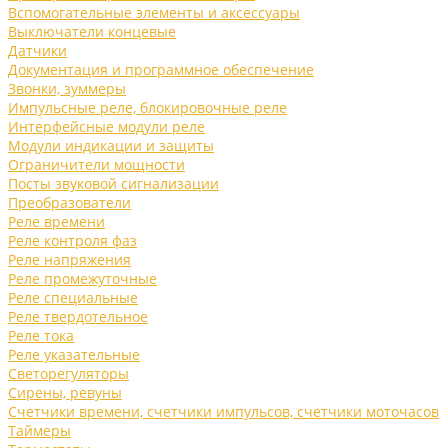
Вспомогательные элементы и аксессуары
Выключатели концевые
Датчики
Документация и программное обеспечение
Звонки, зуммеры
Импульсные реле, блокировочные реле
Интерфейсные модули реле
Модули индикации и защиты
Ограничители мощности
Посты звуковой сигнализации
Преобразователи
Реле времени
Реле контроля фаз
Реле напряжения
Реле промежуточные
Реле специальные
Реле твердотельное
Реле тока
Реле указательные
Светорегуляторы
Сирены, ревуны
Счетчики времени, счетчики импульсов, счетчики моточасов
Таймеры