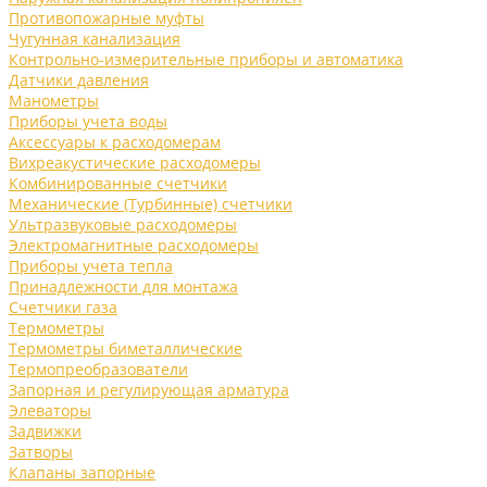
Противопожарные муфты
Чугунная канализация
Контрольно-измерительные приборы и автоматика
Датчики давления
Манометры
Приборы учета воды
Аксессуары к расходомерам
Вихреакустические расходомеры
Комбинированные счетчики
Механические (Турбинные) счетчики
Ультразвуковые расходомеры
Электромагнитные расходомеры
Приборы учета тепла
Принадлежности для монтажа
Счетчики газа
Термометры
Термометры биметаллические
Термопреобразователи
Запорная и регулирующая арматура
Элеваторы
Задвижки
Затворы
Клапаны запорные