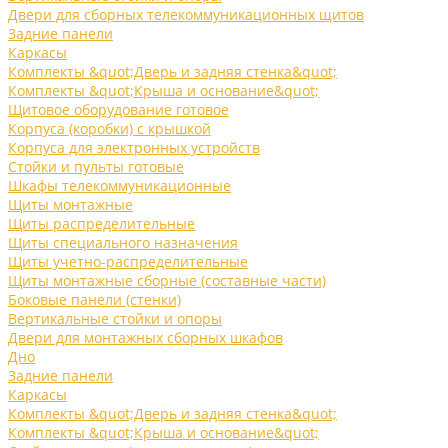
Двери для сборных телекоммуникационных щитов
Задние панели
Каркасы
Комплекты &quot;Дверь и задняя стенка&quot;
Комплекты &quot;Крыша и основание&quot;
Щитовое оборудование готовое
Корпуса (коробки) с крышкой
Корпуса для электронных устройств
Стойки и пульты готовые
Шкафы телекоммуникационные
Щиты монтажные
Щиты распределительные
Щиты специального назначения
Щиты учетно-распределительные
Щиты монтажные сборные (составные части)
Боковые панели (стенки)
Вертикальные стойки и опоры
Двери для монтажных сборных шкафов
Дно
Задние панели
Каркасы
Комплекты &quot;Дверь и задняя стенка&quot;
Комплекты &quot;Крыша и основание&quot;