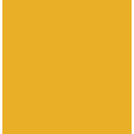
Каталог товаров
Инженерная сантехника
Интересны следующие производители (другие)
Изоляция, расходники, инструмент
Изоляция, теплоизоляция
Инструмент сантехнический
Метизы
Прокладки и ремонтные комплекты
Уплотнительные материалы
Хомуты
Канализационные системы
Внутренняя канализация полипропилен
Наружная канализация полипропилен
Противопожарные муфты
Чугунная канализация
Контрольно-измерительные приборы и автоматика
Датчики давления
Манометры
Приборы учета воды
Аксессуары к расходомерам
Вихреакустические расходомеры
Комбинированные счетчики
Механические (Турбинные) счетчики
Ультразвуковые расходомеры