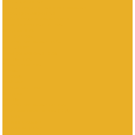
Насосы дренажные
Насосы поверхностные и вертикальные
Насосы циркуляционные
Трубы и соединительные части
Полипропиленовые системы
Заглушки ППРС
Компенсаторы
Металлопластиковые трубы
Муфты ППРС
Полипропиленовые трубы
Фланцы ППРС
Стальные системы
Отводы
Переходы
Тройники
Трубная заготовка
Заглушки
Фланцы
Металлопластиковые системы
Полиэтиленовые системы (ПНД)
Фитинги
Фитинги стальные
Фитинги латунные
Фитинги чугунные