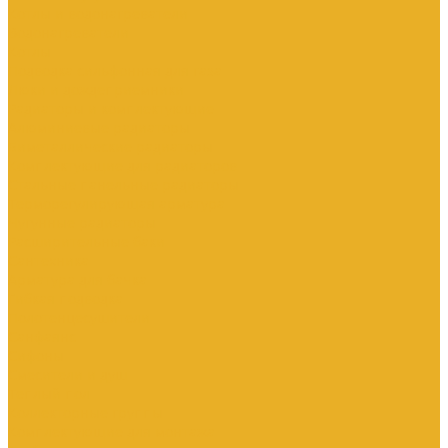
Котлы и водонагреватели
Водонагреватели
Котлы
Подводка сильфонная для газа
Люки и дождеприемники
Радиаторы и комплектующие
Алюминиевые радиаторы
Биметаллические радиаторы
Комплектующие для радиаторов
Стальные панельные радиаторы
Терморегулирующая арматура
Чугунные радиаторы
Расширительные баки
Сантехника
Арматура для бачка
Гибкая подводка
Полотенцесушители
Санфаянс
Сифоны
Смесители и душ
Теплый пол
Коллекторные группы
Комплектующие для монтажа