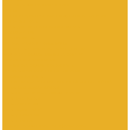
Аксессуары для переключателей
Кнопки
Кнопки и переключатели в модульном исполнении
Кнопочные посты
Лампы для светосигнальной арматуры
Переключатели
Потенциометры
Светосигнальные стойки, маяки
Комплектные низковольтные устройства
Вводно-распределительные устройства
Главная шина заземления
Главные распределительные щиты
НКУ взрывозащищенного исполнения
Передвижные щиты
Устройства компенсации реактивной мощности 0.4кВ
Шкафы распределительные
Щиты автоматического ввода резерва
Щиты квартирные
Щиты освещения
Щиты серии ЩО-70
Щиты управления
Щиты этажные
Ящики с понижающим трансформатором