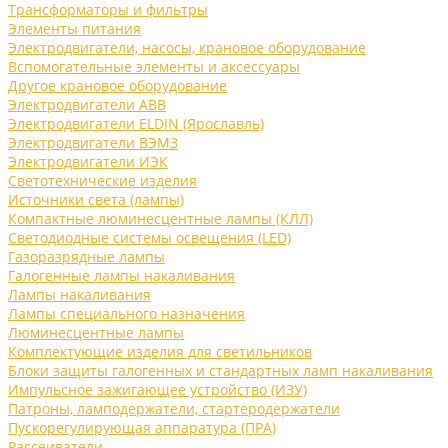
Трансформаторы и фильтры
Элементы питания
Электродвигатели, насосы, крановое оборудование
Вспомогательные элементы и аксессуары
Другое крановое оборудование
Электродвигатели ABB
Электродвигатели ELDIN (Ярославль)
Электродвигатели ВЭМЗ
Электродвигатели ИЭК
Светотехнические изделия
Источники света (лампы)
Компактные люминесцентные лампы (КЛЛ)
Светодиодные системы освещения (LED)
Газоразрядные лампы
Галогенные лампы накаливания
Лампы накаливания
Лампы специального назначения
Люминесцентные лампы
Комплектующие изделия для светильников
Блоки защиты галогенных и стандартных ламп накаливания
Импульсное зажигающее устройство (ИЗУ)
Патроны, ламподержатели, стартеродержатели
Пускорегулирующая аппаратура (ПРА)
Рассеиватели