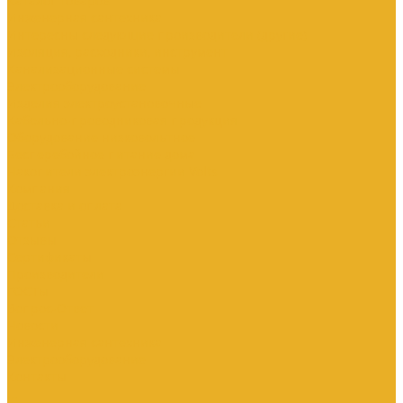
Каталог товаров
Инженерная сантехника
Интересны следующие производители (другие)
Изоляция, расходники, инструмент
Канализационные системы
Электрооборудование
Изделия электроустановочные
Кабельно-проводниковая продукция
Оборудование низковольтное
Бесперебойное питание дома
Накопители электроэнергии Volts
Компания
Доставка и оплата
Статьи
Отзывы
Сертификаты
Производители
ГОСТы
Вопрос-Ответ
Новости
Инженерная сантехника
Электрооборудование
Контакты
...