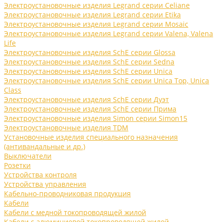
Электроустановочные изделия Legrand серии Celiane
Электроустановочные изделия Legrand серии Etika
Электроустановочные изделия Legrand серии Mosaic
Электроустановочные изделия Legrand серии Valena, Valena
Life
Электроустановочные изделия SchE серии Glossa
Электроустановочные изделия SchE серии Sedna
Электроустановочные изделия SchE серии Unica
Электроустановочные изделия SchE серии Unica Top, Unica
Class
Электроустановочные изделия SchE серии Дуэт
Электроустановочные изделия SchE серии Прима
Электроустановочные изделия Simon серии Simon15
Электроустановочные изделия TDM
Установочные изделия специального назначения
(антивандальные и др.)
Выключатели
Розетки
Устройства контроля
Устройства управления
Кабельно-проводниковая продукция
Кабели
Кабели с медной токопроводящей жилой
Кабели с алюминиевой токопроводящей жилой