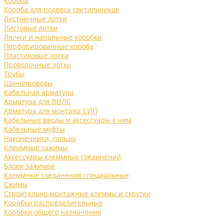
Короба
Короба для подвеса светильников
Лестничные лотки
Листовые лотки
Лючки и напольные коробки
Перфорированные короба
Пластиковые лотки
Проволочные лотки
Трубы
Шинопроводы
Кабельная арматура
Арматура для ВОЛС
Арматура для монтажа СИП
Кабельные вводы и аксессуары к ним
Кабельные муфты
Наконечники, гильзы
Клеммные зажимы
Аксессуары клеммных соединений
Блоки зажимов
Клеммные соединения специальные
Сжимы
Строительно-монтажные клеммы и скрутки
Коробки распределительные
Коробки общего назначения