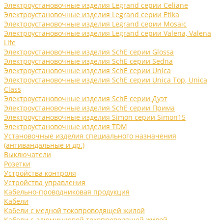
Электроустановочные изделия Legrand серии Celiane
Электроустановочные изделия Legrand серии Etika
Электроустановочные изделия Legrand серии Mosaic
Электроустановочные изделия Legrand серии Valena, Valena
Life
Электроустановочные изделия SchE серии Glossa
Электроустановочные изделия SchE серии Sedna
Электроустановочные изделия SchE серии Unica
Электроустановочные изделия SchE серии Unica Top, Unica
Class
Электроустановочные изделия SchE серии Дуэт
Электроустановочные изделия SchE серии Прима
Электроустановочные изделия Simon серии Simon15
Электроустановочные изделия TDM
Установочные изделия специального назначения
(антивандальные и др.)
Выключатели
Розетки
Устройства контроля
Устройства управления
Кабельно-проводниковая продукция
Кабели
Кабели с медной токопроводящей жилой
Кабели с алюминиевой токопроводящей жилой