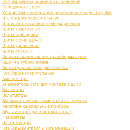
НКУ взрывозащищенного исполнения
Передвижные щиты
Устройства компенсации реактивной мощности 0.4кВ
Шкафы распределительные
Щиты автоматического ввода резерва
Щиты квартирные
Щиты освещения
Щиты серии ЩО-70
Щиты управления
Щиты этажные
Ящики с понижающим трансформатором
Ящики с рубильниками
Ящики управления двигателями
Приборы измерительные
Амперметры
Анализаторы сети для монтажа в шкаф
Ваттметры
Вольтметры
Вспомогательные элементы и аксессуары
Многофункциональные приборы
Мультиметры для монтажа в шкаф
Фазометры
Частотометры
Приборы контроля и сигнализации