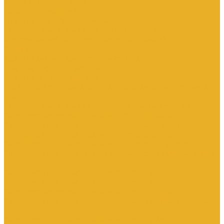
Трубы для теплого пола
Электрооборудование
Изделия электроустановочные
Установочные изделия общего назначения
Аксессуары для электроустановочных изделий
Звонки
Изделия для монтажа в кабель-каналы
Изделия открытого монтажа
Изделия скрытого монтажа
Удлинители, сетевые фильтры, переходники, штепсельные
вилки
Установочные изделия по производителям и сериям
Электроустановочные изделия DKC серии Brava
Электроустановочные изделия Legrand серии Celiane
Электроустановочные изделия Legrand серии Etika
Электроустановочные изделия Legrand серии Mosaic
Электроустановочные изделия Legrand серии Valena, Valena
Life
Электроустановочные изделия SchE серии Glossa
Электроустановочные изделия SchE серии Sedna
Электроустановочные изделия SchE серии Unica
Электроустановочные изделия SchE серии Unica Top, Unica
Class
Электроустановочные изделия SchE серии Дуэт