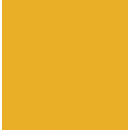
Каталог товаров
Инженерная сантехника
Интересны следующие производители (другие)
Изоляция, расходники, инструмент
Изоляция, теплоизоляция
Инструмент сантехнический
Метизы
Прокладки и ремонтные комплекты
Уплотнительные материалы
Хомуты
Канализационные системы
Внутренняя канализация полипропилен
Наружная канализация полипропилен
Противопожарные муфты
Чугунная канализация
Контрольно-измерительные приборы и автоматика
Датчики давления
Манометры
Приборы учета воды
Аксессуары к расходомерам
Вихреакустические расходомеры
Комбинированные счетчики
Механические (Турбинные) счетчики
Ультразвуковые расходомеры