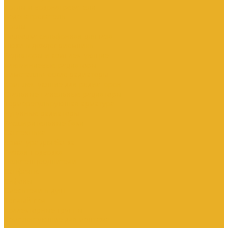
Котлы и водонагреватели
Водонагреватели
Котлы
Подводка сильфонная для газа
Люки и дождеприемники
Радиаторы и комплектующие
Алюминиевые радиаторы
Биметаллические радиаторы
Комплектующие для радиаторов
Стальные панельные радиаторы
Терморегулирующая арматура
Чугунные радиаторы
Расширительные баки
Сантехника
Арматура для бачка
Гибкая подводка
Полотенцесушители
Санфаянс
Сифоны
Смесители и душ
Теплый пол
Коллекторные группы
Комплектующие для монтажа