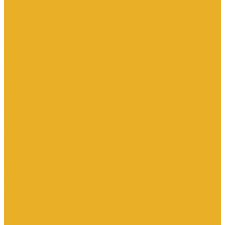
Электромагнитные расходомеры
Приборы учета тепла
Принадлежности для монтажа
Счетчики газа
Термометры
Термометры биметаллические
Термопреобразователи
Запорная и регулирующая арматура
Элеваторы
Задвижки
Затворы
Клапаны запорные
Клапаны обратные
Краны
Краны латунные
Краны стальные
Прочие краны и регуляторы
Фильтры
Насосное оборудование
Комплектующие для насосов
Насосы вибрационные
Насосы глубинные
Насосы для опрессовки