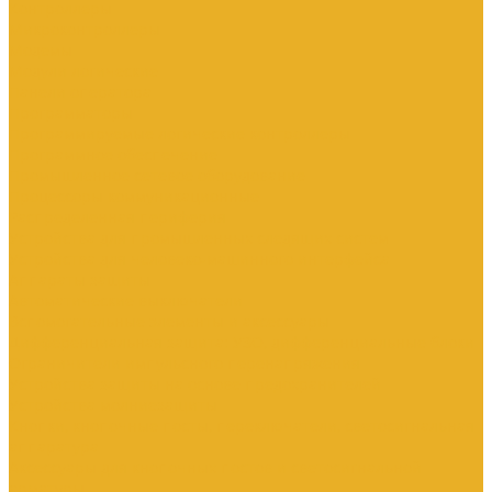
Контроллеры
Микроконтроллеры
Модемы
Модули логические
Панели оператора
Программаторы
Программируемые логические контроллеры
Программное обеспечение
Промышленное сетевое оборудование
Процессоры коммуникационные
Распределенная периферия
Устройства для промышленных следящих систем
Устройства для человеко-машинного интерфейса
Аппараты защиты
Автоматические выключатели
Вспомогательные элементы и аксессуары
Дифференциальная защита: УЗО, дифференциальные блоки
Ограничители импульсного перенапряжения
Устройства защиты на основе предохранителей
Устройства молниезащиты
Кнопки, кнопочные посты, переключатели, светосигнальная
аппаратура
Аксессуары для кнопочных постов и светосигнальной
арматуры