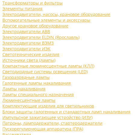
Трансформаторы и фильтры
Элементы питания
Электродвигатели, насосы, крановое оборудование
Вспомогательные элементы и аксессуары
Другое крановое оборудование
Электродвигатели ABB
Электродвигатели ELDIN (Ярославль)
Электродвигатели ВЭМЗ
Электродвигатели ИЭК
Светотехнические изделия
Источники света (лампы)
Компактные люминесцентные лампы (КЛЛ)
Светодиодные системы освещения (LED)
Газоразрядные лампы
Галогенные лампы накаливания
Лампы накаливания
Лампы специального назначения
Люминесцентные лампы
Комплектующие изделия для светильников
Блоки защиты галогенных и стандартных ламп накаливания
Импульсное зажигающее устройство (ИЗУ)
Патроны, ламподержатели, стартеродержатели
Пускорегулирующая аппаратура (ПРА)
Рассеиватели