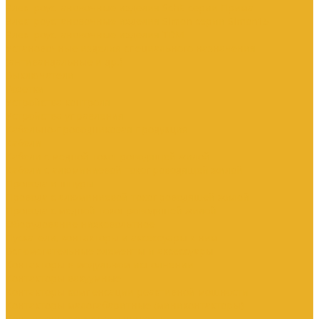
Электроустановочные изделия SchE серии Прима
Электроустановочные изделия Simon серии Simon15
Электроустановочные изделия TDM
Установочные изделия специального назначения
(антивандальные и др.)
Выключатели
Розетки
Устройства контроля
Устройства управления
Кабельно-проводниковая продукция
Кабели
Кабели с медной токопроводящей жилой
Кабели с алюминиевой токопроводящей жилой
Провода и шнуры
Провода с алюминиевой токопроводящей жилой
Провода с медной токопроводящей жилой
Оборудование низковольтное
Пускатели, контакторы и аксессуары к ним
Вспомогательные элементы и аксессуары
Контакторы в модульном исполнении
Контакторы вакуумные
Контакторы компенсации реактивной мощности
Контакторы малогабаритные (миниконтакторы)
Контакторы полупроводниковые