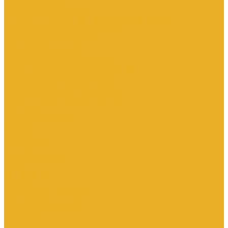
Каталог товаров
Инженерная сантехника
Интересны следующие производители (другие)
Изоляция, расходники, инструмент
Канализационные системы
Электрооборудование
Изделия электроустановочные
Кабельно-проводниковая продукция
Оборудование низковольтное
Бесперебойное питание дома
Накопители электроэнергии Volts
Компания
Доставка и оплата
Статьи
Отзывы
Сертификаты
Производители
ГОСТы
Вопрос-Ответ
Новости
Инженерная сантехника
Электрооборудование
Контакты
...