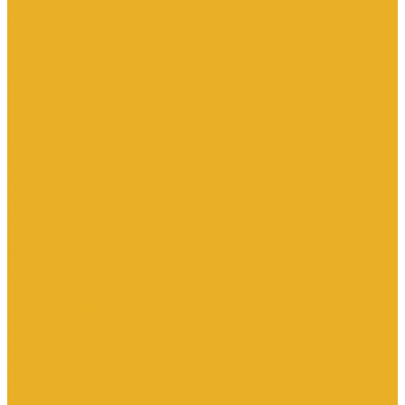
Аксессуары для переключателей
Кнопки
Кнопки и переключатели в модульном исполнении
Кнопочные посты
Лампы для светосигнальной арматуры
Переключатели
Потенциометры
Светосигнальные стойки, маяки
Комплектные низковольтные устройства
Вводно-распределительные устройства
Главная шина заземления
Главные распределительные щиты
НКУ взрывозащищенного исполнения
Передвижные щиты
Устройства компенсации реактивной мощности 0.4кВ
Шкафы распределительные
Щиты автоматического ввода резерва
Щиты квартирные
Щиты освещения
Щиты серии ЩО-70
Щиты управления
Щиты этажные
Ящики с понижающим трансформатором