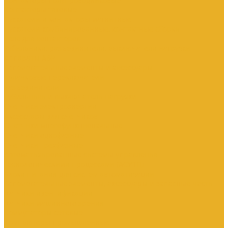
Контакторы тяговые
Пускатели и контакторы магнитные
Пускатели комбинированные, контактные сборки
Реле для контакторов
Рубильники, разъединители, выключатели нагрузки
Аппараты АВР
Вспомогательные элементы и аксессуары
Кулачковые переключатели
Разъединители
Рубильники и выключатели нагрузки
Счетчики электроэнергии
Аксессуары для счетчиков
Счетчики многофункциональные
Счетчики однофазные
Счетчики трехфазные
Автоматизированные системы управления
технологическими процессами (АСУТП)
Блоки питания для систем автоматизации
Вспомогательные элементы, аксессуары и запасные части
Датчики идентификации
Датчики машинного зрения
Коммутаторы сетевые
Компьютеры промышленные