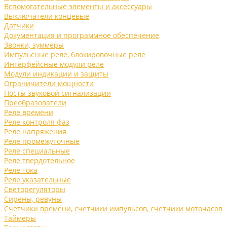
Вспомогательные элементы и аксессуары
Выключатели концевые
Датчики
Документация и программное обеспечение
Звонки, зуммеры
Импульсные реле, блокировочные реле
Интерфейсные модули реле
Модули индикации и защиты
Ограничители мощности
Посты звуковой сигнализации
Преобразователи
Реле времени
Реле контроля фаз
Реле напряжения
Реле промежуточные
Реле специальные
Реле твердотельное
Реле тока
Реле указательные
Светорегуляторы
Сирены, ревуны
Счетчики времени, счетчики импульсов, счетчики моточасов
Таймеры