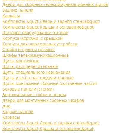
Двери для сборных телекоммуникационных щитов
Задние панели
Каркасы
Комплекты &quot;Дверь и задняя стенка&quot;
Комплекты &quot;Крыша и основание&quot;
Щитовое оборудование готовое
Корпуса (коробки) с крышкой
Корпуса для электронных устройств
Стойки и пульты готовые
Шкафы телекоммуникационные
Щиты монтажные
Щиты распределительные
Щиты специального назначения
Щиты учетно-распределительные
Щиты монтажные сборные (составные части)
Боковые панели (стенки)
Вертикальные стойки и опоры
Двери для монтажных сборных шкафов
Дно
Задние панели
Каркасы
Комплекты &quot;Дверь и задняя стенка&quot;
Комплекты &quot;Крыша и основание&quot;