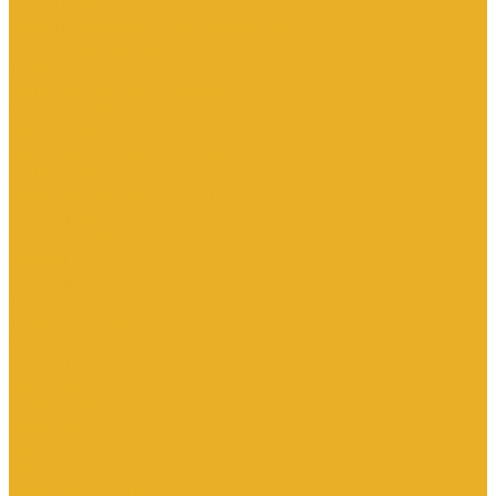
Насосы дренажные
Насосы поверхностные и вертикальные
Насосы циркуляционные
Трубы и соединительные части
Полипропиленовые системы
Заглушки ППРС
Компенсаторы
Металлопластиковые трубы
Муфты ППРС
Полипропиленовые трубы
Фланцы ППРС
Стальные системы
Отводы
Переходы
Тройники
Трубная заготовка
Заглушки
Фланцы
Металлопластиковые системы
Полиэтиленовые системы (ПНД)
Фитинги
Фитинги стальные
Фитинги латунные
Фитинги чугунные