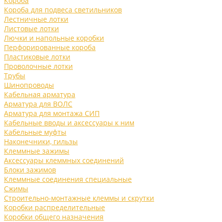
Короба
Короба для подвеса светильников
Лестничные лотки
Листовые лотки
Лючки и напольные коробки
Перфорированные короба
Пластиковые лотки
Проволочные лотки
Трубы
Шинопроводы
Кабельная арматура
Арматура для ВОЛС
Арматура для монтажа СИП
Кабельные вводы и аксессуары к ним
Кабельные муфты
Наконечники, гильзы
Клеммные зажимы
Аксессуары клеммных соединений
Блоки зажимов
Клеммные соединения специальные
Сжимы
Строительно-монтажные клеммы и скрутки
Коробки распределительные
Коробки общего назначения