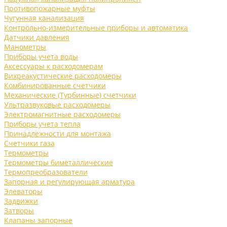
Противопожарные муфты
Чугунная канализация
Контрольно-измерительные приборы и автоматика
Датчики давления
Манометры
Приборы учета воды
Аксессуары к расходомерам
Вихреакустические расходомеры
Комбинированные счетчики
Механические (Турбинные) счетчики
Ультразвуковые расходомеры
Электромагнитные расходомеры
Приборы учета тепла
Принадлежности для монтажа
Счетчики газа
Термометры
Термометры биметаллические
Термопреобразователи
Запорная и регулирующая арматура
Элеваторы
Задвижки
Затворы
Клапаны запорные