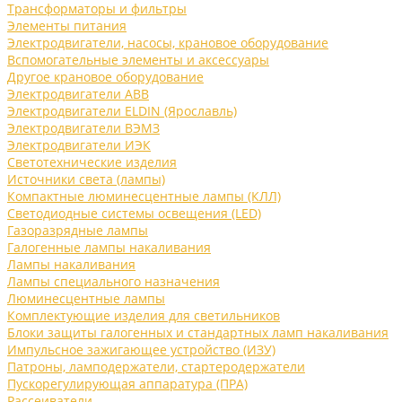
Трансформаторы и фильтры
Элементы питания
Электродвигатели, насосы, крановое оборудование
Вспомогательные элементы и аксессуары
Другое крановое оборудование
Электродвигатели ABB
Электродвигатели ELDIN (Ярославль)
Электродвигатели ВЭМЗ
Электродвигатели ИЭК
Светотехнические изделия
Источники света (лампы)
Компактные люминесцентные лампы (КЛЛ)
Светодиодные системы освещения (LED)
Газоразрядные лампы
Галогенные лампы накаливания
Лампы накаливания
Лампы специального назначения
Люминесцентные лампы
Комплектующие изделия для светильников
Блоки защиты галогенных и стандартных ламп накаливания
Импульсное зажигающее устройство (ИЗУ)
Патроны, ламподержатели, стартеродержатели
Пускорегулирующая аппаратура (ПРА)
Рассеиватели