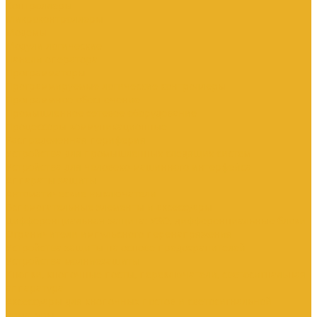
Контроллеры
Микроконтроллеры
Модемы
Модули логические
Панели оператора
Программаторы
Программируемые логические контроллеры
Программное обеспечение
Промышленное сетевое оборудование
Процессоры коммуникационные
Распределенная периферия
Устройства для промышленных следящих систем
Устройства для человеко-машинного интерфейса
Аппараты защиты
Автоматические выключатели
Вспомогательные элементы и аксессуары
Дифференциальная защита: УЗО, дифференциальные блоки
Ограничители импульсного перенапряжения
Устройства защиты на основе предохранителей
Устройства молниезащиты
Кнопки, кнопочные посты, переключатели, светосигнальная
аппаратура
Аксессуары для кнопочных постов и светосигнальной
арматуры