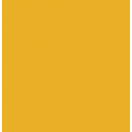
Электромагнитные расходомеры
Приборы учета тепла
Принадлежности для монтажа
Счетчики газа
Термометры
Термометры биметаллические
Термопреобразователи
Запорная и регулирующая арматура
Элеваторы
Задвижки
Затворы
Клапаны запорные
Клапаны обратные
Краны
Краны латунные
Краны стальные
Прочие краны и регуляторы
Фильтры
Насосное оборудование
Комплектующие для насосов
Насосы вибрационные
Насосы глубинные
Насосы для опрессовки