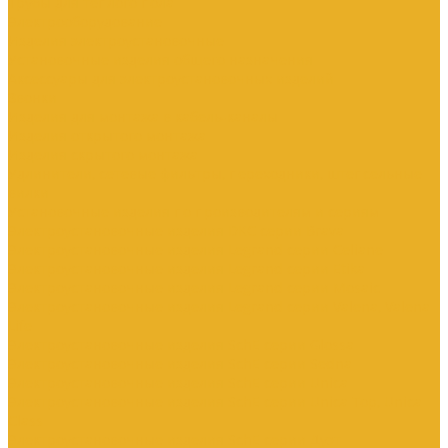
Трубы для теплого пола
Электрооборудование
Изделия электроустановочные
Установочные изделия общего назначения
Аксессуары для электроустановочных изделий
Звонки
Изделия для монтажа в кабель-каналы
Изделия открытого монтажа
Изделия скрытого монтажа
Удлинители, сетевые фильтры, переходники, штепсельные
вилки
Установочные изделия по производителям и сериям
Электроустановочные изделия DKC серии Brava
Электроустановочные изделия Legrand серии Celiane
Электроустановочные изделия Legrand серии Etika
Электроустановочные изделия Legrand серии Mosaic
Электроустановочные изделия Legrand серии Valena, Valena
Life
Электроустановочные изделия SchE серии Glossa
Электроустановочные изделия SchE серии Sedna
Электроустановочные изделия SchE серии Unica
Электроустановочные изделия SchE серии Unica Top, Unica
Class
Электроустановочные изделия SchE серии Дуэт