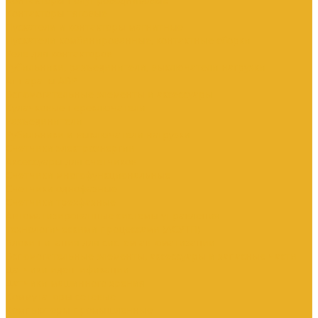
Контакторы тяговые
Пускатели и контакторы магнитные
Пускатели комбинированные, контактные сборки
Реле для контакторов
Рубильники, разъединители, выключатели нагрузки
Аппараты АВР
Вспомогательные элементы и аксессуары
Кулачковые переключатели
Разъединители
Рубильники и выключатели нагрузки
Счетчики электроэнергии
Аксессуары для счетчиков
Счетчики многофункциональные
Счетчики однофазные
Счетчики трехфазные
Автоматизированные системы управления
технологическими процессами (АСУТП)
Блоки питания для систем автоматизации
Вспомогательные элементы, аксессуары и запасные части
Датчики идентификации
Датчики машинного зрения
Коммутаторы сетевые
Компьютеры промышленные