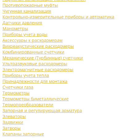
Противопожарные муфты
Чугунная канализация
Контрольно-измерительные приборы и автоматика
Датчики давления
Манометры
Приборы учета воды
Аксессуары к расходомерам
Вихреакустические расходомеры
Комбинированные счетчики
Механические (Турбинные) счетчики
Ультразвуковые расходомеры
Электромагнитные расходомеры
Приборы учета тепла
Принадлежности для монтажа
Счетчики газа
Термометры
Термометры биметаллические
Термопреобразователи
Запорная и регулирующая арматура
Элеваторы
Задвижки
Затворы
Клапаны запорные