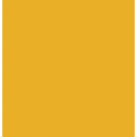
Каталог товаров
Инженерная сантехника
Интересны следующие производители (другие)
Изоляция, расходники, инструмент
Изоляция, теплоизоляция
Инструмент сантехнический
Метизы
Прокладки и ремонтные комплекты
Уплотнительные материалы
Хомуты
Канализационные системы
Внутренняя канализация полипропилен
Наружная канализация полипропилен
Противопожарные муфты
Чугунная канализация
Контрольно-измерительные приборы и автоматика
Датчики давления
Манометры
Приборы учета воды
Аксессуары к расходомерам
Вихреакустические расходомеры
Комбинированные счетчики
Механические (Турбинные) счетчики
Ультразвуковые расходомеры