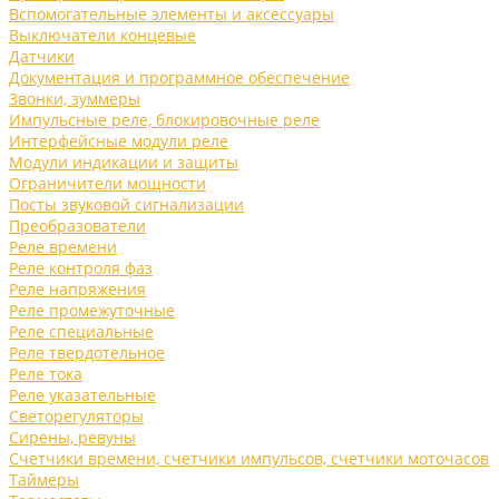
Вспомогательные элементы и аксессуары
Выключатели концевые
Датчики
Документация и программное обеспечение
Звонки, зуммеры
Импульсные реле, блокировочные реле
Интерфейсные модули реле
Модули индикации и защиты
Ограничители мощности
Посты звуковой сигнализации
Преобразователи
Реле времени
Реле контроля фаз
Реле напряжения
Реле промежуточные
Реле специальные
Реле твердотельное
Реле тока
Реле указательные
Светорегуляторы
Сирены, ревуны
Счетчики времени, счетчики импульсов, счетчики моточасов
Таймеры