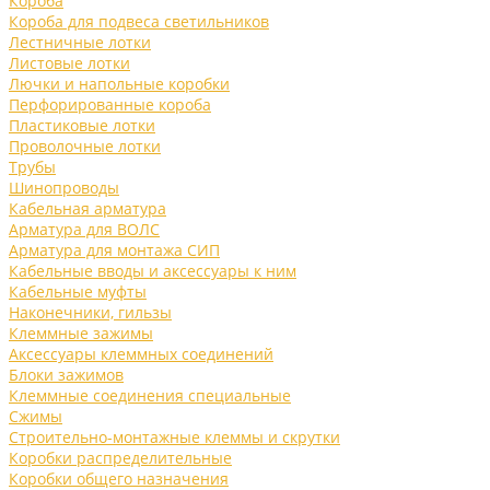
Короба
Короба для подвеса светильников
Лестничные лотки
Листовые лотки
Лючки и напольные коробки
Перфорированные короба
Пластиковые лотки
Проволочные лотки
Трубы
Шинопроводы
Кабельная арматура
Арматура для ВОЛС
Арматура для монтажа СИП
Кабельные вводы и аксессуары к ним
Кабельные муфты
Наконечники, гильзы
Клеммные зажимы
Аксессуары клеммных соединений
Блоки зажимов
Клеммные соединения специальные
Сжимы
Строительно-монтажные клеммы и скрутки
Коробки распределительные
Коробки общего назначения