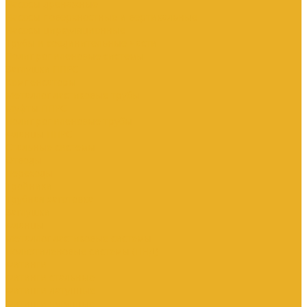
Насосы дренажные
Насосы поверхностные и вертикальные
Насосы циркуляционные
Трубы и соединительные части
Полипропиленовые системы
Заглушки ППРС
Компенсаторы
Металлопластиковые трубы
Муфты ППРС
Полипропиленовые трубы
Фланцы ППРС
Стальные системы
Отводы
Переходы
Тройники
Трубная заготовка
Заглушки
Фланцы
Металлопластиковые системы
Полиэтиленовые системы (ПНД)
Фитинги
Фитинги стальные
Фитинги латунные
Фитинги чугунные