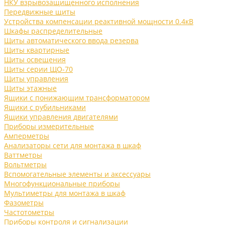
НКУ взрывозащищенного исполнения
Передвижные щиты
Устройства компенсации реактивной мощности 0.4кВ
Шкафы распределительные
Щиты автоматического ввода резерва
Щиты квартирные
Щиты освещения
Щиты серии ЩО-70
Щиты управления
Щиты этажные
Ящики с понижающим трансформатором
Ящики с рубильниками
Ящики управления двигателями
Приборы измерительные
Амперметры
Анализаторы сети для монтажа в шкаф
Ваттметры
Вольтметры
Вспомогательные элементы и аксессуары
Многофункциональные приборы
Мультиметры для монтажа в шкаф
Фазометры
Частотометры
Приборы контроля и сигнализации