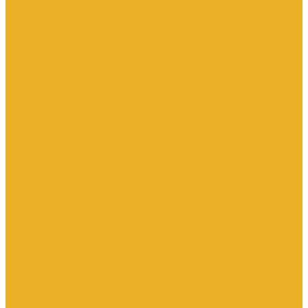
Электроустановочные изделия SchE серии Прима
Электроустановочные изделия Simon серии Simon15
Электроустановочные изделия TDM
Установочные изделия специального назначения
(антивандальные и др.)
Выключатели
Розетки
Устройства контроля
Устройства управления
Кабельно-проводниковая продукция
Кабели
Кабели с медной токопроводящей жилой
Кабели с алюминиевой токопроводящей жилой
Провода и шнуры
Провода с алюминиевой токопроводящей жилой
Провода с медной токопроводящей жилой
Оборудование низковольтное
Пускатели, контакторы и аксессуары к ним
Вспомогательные элементы и аксессуары
Контакторы в модульном исполнении
Контакторы вакуумные
Контакторы компенсации реактивной мощности
Контакторы малогабаритные (миниконтакторы)
Контакторы полупроводниковые