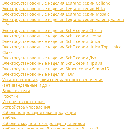
Электроустановочные изделия Legrand серии Celiane
Электроустановочные изделия Legrand серии Etika
Электроустановочные изделия Legrand серии Mosaic
Электроустановочные изделия Legrand серии Valena, Valena
Life
Электроустановочные изделия SchE серии Glossa
Электроустановочные изделия SchE серии Sedna
Электроустановочные изделия SchE серии Unica
Электроустановочные изделия SchE серии Unica Top, Unica
Class
Электроустановочные изделия SchE серии Дуэт
Электроустановочные изделия SchE серии Прима
Электроустановочные изделия Simon серии Simon15
Электроустановочные изделия TDM
Установочные изделия специального назначения
(антивандальные и др.)
Выключатели
Розетки
Устройства контроля
Устройства управления
Кабельно-проводниковая продукция
Кабели
Кабели с медной токопроводящей жилой
Кабели с алюминиевой токопроводящей жилой