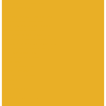
Котлы и водонагреватели
Водонагреватели
Котлы
Подводка сильфонная для газа
Люки и дождеприемники
Радиаторы и комплектующие
Алюминиевые радиаторы
Биметаллические радиаторы
Комплектующие для радиаторов
Стальные панельные радиаторы
Терморегулирующая арматура
Чугунные радиаторы
Расширительные баки
Сантехника
Арматура для бачка
Гибкая подводка
Полотенцесушители
Санфаянс
Сифоны
Смесители и душ
Теплый пол
Коллекторные группы
Комплектующие для монтажа