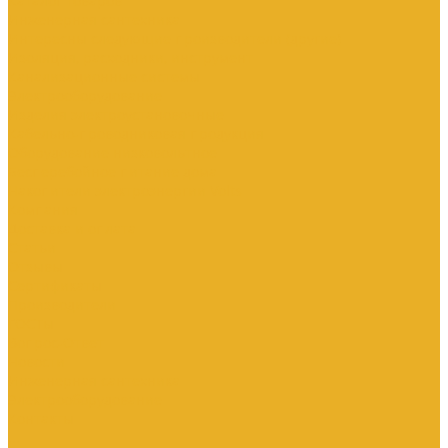
Каталог товаров
Инженерная сантехника
Интересны следующие производители (другие)
Изоляция, расходники, инструмент
Канализационные системы
Электрооборудование
Изделия электроустановочные
Кабельно-проводниковая продукция
Оборудование низковольтное
Бесперебойное питание дома
Накопители электроэнергии Volts
Компания
Доставка и оплата
Статьи
Отзывы
Сертификаты
Производители
ГОСТы
Вопрос-Ответ
Новости
Инженерная сантехника
Электрооборудование
Контакты
...