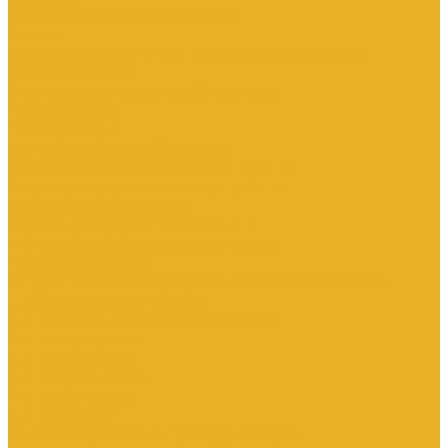
Аксессуары для переключателей
Кнопки
Кнопки и переключатели в модульном исполнении
Кнопочные посты
Лампы для светосигнальной арматуры
Переключатели
Потенциометры
Светосигнальные стойки, маяки
Комплектные низковольтные устройства
Вводно-распределительные устройства
Главная шина заземления
Главные распределительные щиты
НКУ взрывозащищенного исполнения
Передвижные щиты
Устройства компенсации реактивной мощности 0.4кВ
Шкафы распределительные
Щиты автоматического ввода резерва
Щиты квартирные
Щиты освещения
Щиты серии ЩО-70
Щиты управления
Щиты этажные
Ящики с понижающим трансформатором