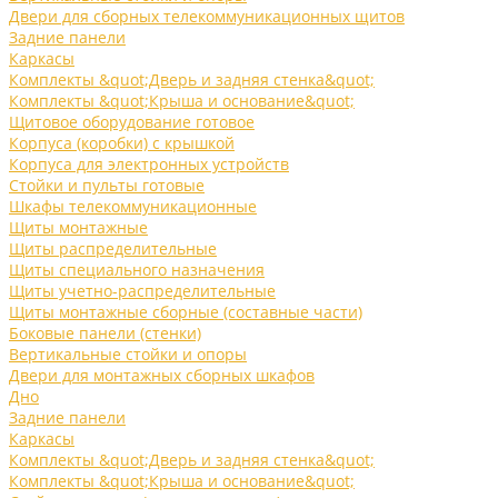
Двери для сборных телекоммуникационных щитов
Задние панели
Каркасы
Комплекты &quot;Дверь и задняя стенка&quot;
Комплекты &quot;Крыша и основание&quot;
Щитовое оборудование готовое
Корпуса (коробки) с крышкой
Корпуса для электронных устройств
Стойки и пульты готовые
Шкафы телекоммуникационные
Щиты монтажные
Щиты распределительные
Щиты специального назначения
Щиты учетно-распределительные
Щиты монтажные сборные (составные части)
Боковые панели (стенки)
Вертикальные стойки и опоры
Двери для монтажных сборных шкафов
Дно
Задние панели
Каркасы
Комплекты &quot;Дверь и задняя стенка&quot;
Комплекты &quot;Крыша и основание&quot;