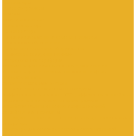
Контроллеры
Микроконтроллеры
Модемы
Модули логические
Панели оператора
Программаторы
Программируемые логические контроллеры
Программное обеспечение
Промышленное сетевое оборудование
Процессоры коммуникационные
Распределенная периферия
Устройства для промышленных следящих систем
Устройства для человеко-машинного интерфейса
Аппараты защиты
Автоматические выключатели
Вспомогательные элементы и аксессуары
Дифференциальная защита: УЗО, дифференциальные блоки
Ограничители импульсного перенапряжения
Устройства защиты на основе предохранителей
Устройства молниезащиты
Кнопки, кнопочные посты, переключатели, светосигнальная
аппаратура
Аксессуары для кнопочных постов и светосигнальной
арматуры