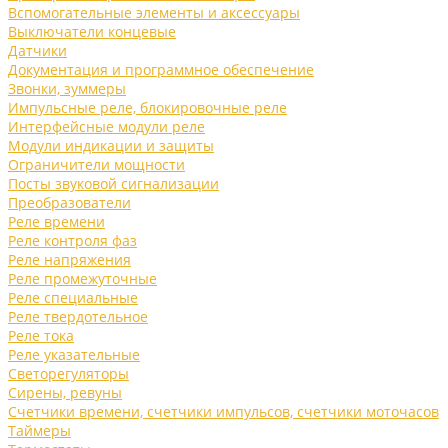
Вспомогательные элементы и аксессуары
Выключатели концевые
Датчики
Документация и программное обеспечение
Звонки, зуммеры
Импульсные реле, блокировочные реле
Интерфейсные модули реле
Модули индикации и защиты
Ограничители мощности
Посты звуковой сигнализации
Преобразователи
Реле времени
Реле контроля фаз
Реле напряжения
Реле промежуточные
Реле специальные
Реле твердотельное
Реле тока
Реле указательные
Светорегуляторы
Сирены, ревуны
Счетчики времени, счетчики импульсов, счетчики моточасов
Таймеры