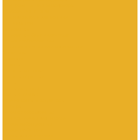
Электромагнитные расходомеры
Приборы учета тепла
Принадлежности для монтажа
Счетчики газа
Термометры
Термометры биметаллические
Термопреобразователи
Запорная и регулирующая арматура
Элеваторы
Задвижки
Затворы
Клапаны запорные
Клапаны обратные
Краны
Краны латунные
Краны стальные
Прочие краны и регуляторы
Фильтры
Насосное оборудование
Комплектующие для насосов
Насосы вибрационные
Насосы глубинные
Насосы для опрессовки