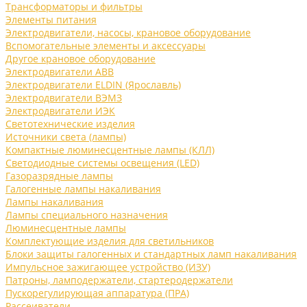
Трансформаторы и фильтры
Элементы питания
Электродвигатели, насосы, крановое оборудование
Вспомогательные элементы и аксессуары
Другое крановое оборудование
Электродвигатели ABB
Электродвигатели ELDIN (Ярославль)
Электродвигатели ВЭМЗ
Электродвигатели ИЭК
Светотехнические изделия
Источники света (лампы)
Компактные люминесцентные лампы (КЛЛ)
Светодиодные системы освещения (LED)
Газоразрядные лампы
Галогенные лампы накаливания
Лампы накаливания
Лампы специального назначения
Люминесцентные лампы
Комплектующие изделия для светильников
Блоки защиты галогенных и стандартных ламп накаливания
Импульсное зажигающее устройство (ИЗУ)
Патроны, ламподержатели, стартеродержатели
Пускорегулирующая аппаратура (ПРА)
Рассеиватели