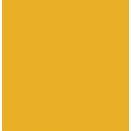
Электроустановочные изделия SchE серии Прима
Электроустановочные изделия Simon серии Simon15
Электроустановочные изделия TDM
Установочные изделия специального назначения
(антивандальные и др.)
Выключатели
Розетки
Устройства контроля
Устройства управления
Кабельно-проводниковая продукция
Кабели
Кабели с медной токопроводящей жилой
Кабели с алюминиевой токопроводящей жилой
Провода и шнуры
Провода с алюминиевой токопроводящей жилой
Провода с медной токопроводящей жилой
Оборудование низковольтное
Пускатели, контакторы и аксессуары к ним
Вспомогательные элементы и аксессуары
Контакторы в модульном исполнении
Контакторы вакуумные
Контакторы компенсации реактивной мощности
Контакторы малогабаритные (миниконтакторы)
Контакторы полупроводниковые