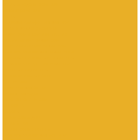
Котлы и водонагреватели
Водонагреватели
Котлы
Подводка сильфонная для газа
Люки и дождеприемники
Радиаторы и комплектующие
Алюминиевые радиаторы
Биметаллические радиаторы
Комплектующие для радиаторов
Стальные панельные радиаторы
Терморегулирующая арматура
Чугунные радиаторы
Расширительные баки
Сантехника
Арматура для бачка
Гибкая подводка
Полотенцесушители
Санфаянс
Сифоны
Смесители и душ
Теплый пол
Коллекторные группы
Комплектующие для монтажа