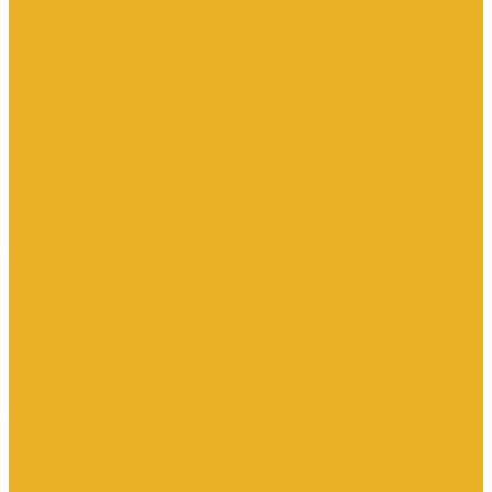
Каталог товаров
Инженерная сантехника
Интересны следующие производители (другие)
Изоляция, расходники, инструмент
Канализационные системы
Электрооборудование
Изделия электроустановочные
Кабельно-проводниковая продукция
Оборудование низковольтное
Бесперебойное питание дома
Накопители электроэнергии Volts
Компания
Доставка и оплата
Статьи
Отзывы
Сертификаты
Производители
ГОСТы
Вопрос-Ответ
Новости
Инженерная сантехника
Электрооборудование
Контакты
...