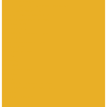
Насосы дренажные
Насосы поверхностные и вертикальные
Насосы циркуляционные
Трубы и соединительные части
Полипропиленовые системы
Заглушки ППРС
Компенсаторы
Металлопластиковые трубы
Муфты ППРС
Полипропиленовые трубы
Фланцы ППРС
Стальные системы
Отводы
Переходы
Тройники
Трубная заготовка
Заглушки
Фланцы
Металлопластиковые системы
Полиэтиленовые системы (ПНД)
Фитинги
Фитинги стальные
Фитинги латунные
Фитинги чугунные