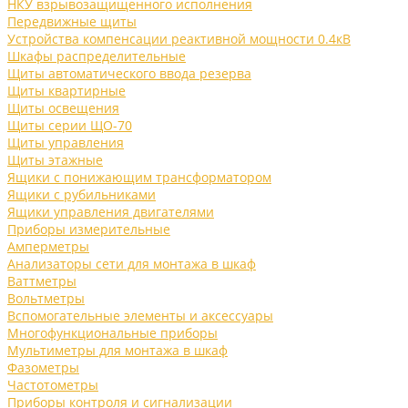
НКУ взрывозащищенного исполнения
Передвижные щиты
Устройства компенсации реактивной мощности 0.4кВ
Шкафы распределительные
Щиты автоматического ввода резерва
Щиты квартирные
Щиты освещения
Щиты серии ЩО-70
Щиты управления
Щиты этажные
Ящики с понижающим трансформатором
Ящики с рубильниками
Ящики управления двигателями
Приборы измерительные
Амперметры
Анализаторы сети для монтажа в шкаф
Ваттметры
Вольтметры
Вспомогательные элементы и аксессуары
Многофункциональные приборы
Мультиметры для монтажа в шкаф
Фазометры
Частотометры
Приборы контроля и сигнализации