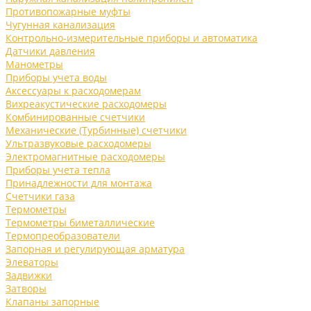
Противопожарные муфты
Чугунная канализация
Контрольно-измерительные приборы и автоматика
Датчики давления
Манометры
Приборы учета воды
Аксессуары к расходомерам
Вихреакустические расходомеры
Комбинированные счетчики
Механические (Турбинные) счетчики
Ультразвуковые расходомеры
Электромагнитные расходомеры
Приборы учета тепла
Принадлежности для монтажа
Счетчики газа
Термометры
Термометры биметаллические
Термопреобразователи
Запорная и регулирующая арматура
Элеваторы
Задвижки
Затворы
Клапаны запорные