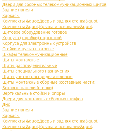
Двери для сборных телекоммуникационных щитов
Задние панели
Каркасы
Комплекты &quot;Дверь и задняя стенка&quot;
Комплекты &quot;Крыша и основание&quot;
Щитовое оборудование готовое
Корпуса (коробки) с крышкой
Корпуса для электронных устройств
Стойки и пульты готовые
Шкафы телекоммуникационные
Щиты монтажные
Щиты распределительные
Щиты специального назначения
Щиты учетно-распределительные
Щиты монтажные сборные (составные части)
Боковые панели (стенки)
Вертикальные стойки и опоры
Двери для монтажных сборных шкафов
Дно
Задние панели
Каркасы
Комплекты &quot;Дверь и задняя стенка&quot;
Комплекты &quot;Крыша и основание&quot;