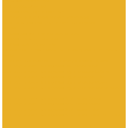
Трубы для теплого пола
Электрооборудование
Изделия электроустановочные
Установочные изделия общего назначения
Аксессуары для электроустановочных изделий
Звонки
Изделия для монтажа в кабель-каналы
Изделия открытого монтажа
Изделия скрытого монтажа
Удлинители, сетевые фильтры, переходники, штепсельные
вилки
Установочные изделия по производителям и сериям
Электроустановочные изделия DKC серии Brava
Электроустановочные изделия Legrand серии Celiane
Электроустановочные изделия Legrand серии Etika
Электроустановочные изделия Legrand серии Mosaic
Электроустановочные изделия Legrand серии Valena, Valena
Life
Электроустановочные изделия SchE серии Glossa
Электроустановочные изделия SchE серии Sedna
Электроустановочные изделия SchE серии Unica
Электроустановочные изделия SchE серии Unica Top, Unica
Class
Электроустановочные изделия SchE серии Дуэт