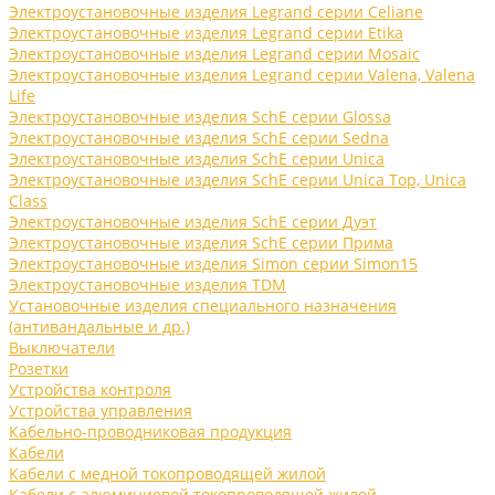
Электроустановочные изделия Legrand серии Celiane
Электроустановочные изделия Legrand серии Etika
Электроустановочные изделия Legrand серии Mosaic
Электроустановочные изделия Legrand серии Valena, Valena
Life
Электроустановочные изделия SchE серии Glossa
Электроустановочные изделия SchE серии Sedna
Электроустановочные изделия SchE серии Unica
Электроустановочные изделия SchE серии Unica Top, Unica
Class
Электроустановочные изделия SchE серии Дуэт
Электроустановочные изделия SchE серии Прима
Электроустановочные изделия Simon серии Simon15
Электроустановочные изделия TDM
Установочные изделия специального назначения
(антивандальные и др.)
Выключатели
Розетки
Устройства контроля
Устройства управления
Кабельно-проводниковая продукция
Кабели
Кабели с медной токопроводящей жилой
Кабели с алюминиевой токопроводящей жилой