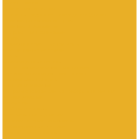
Каталог товаров
Инженерная сантехника
Интересны следующие производители (другие)
Изоляция, расходники, инструмент
Изоляция, теплоизоляция
Инструмент сантехнический
Метизы
Прокладки и ремонтные комплекты
Уплотнительные материалы
Хомуты
Канализационные системы
Внутренняя канализация полипропилен
Наружная канализация полипропилен
Противопожарные муфты
Чугунная канализация
Контрольно-измерительные приборы и автоматика
Датчики давления
Манометры
Приборы учета воды
Аксессуары к расходомерам
Вихреакустические расходомеры
Комбинированные счетчики
Механические (Турбинные) счетчики
Ультразвуковые расходомеры