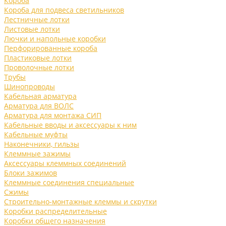
Короба
Короба для подвеса светильников
Лестничные лотки
Листовые лотки
Лючки и напольные коробки
Перфорированные короба
Пластиковые лотки
Проволочные лотки
Трубы
Шинопроводы
Кабельная арматура
Арматура для ВОЛС
Арматура для монтажа СИП
Кабельные вводы и аксессуары к ним
Кабельные муфты
Наконечники, гильзы
Клеммные зажимы
Аксессуары клеммных соединений
Блоки зажимов
Клеммные соединения специальные
Сжимы
Строительно-монтажные клеммы и скрутки
Коробки распределительные
Коробки общего назначения