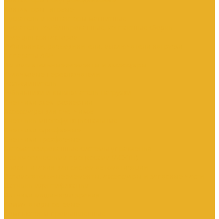
Контакторы тяговые
Пускатели и контакторы магнитные
Пускатели комбинированные, контактные сборки
Реле для контакторов
Рубильники, разъединители, выключатели нагрузки
Аппараты АВР
Вспомогательные элементы и аксессуары
Кулачковые переключатели
Разъединители
Рубильники и выключатели нагрузки
Счетчики электроэнергии
Аксессуары для счетчиков
Счетчики многофункциональные
Счетчики однофазные
Счетчики трехфазные
Автоматизированные системы управления
технологическими процессами (АСУТП)
Блоки питания для систем автоматизации
Вспомогательные элементы, аксессуары и запасные части
Датчики идентификации
Датчики машинного зрения
Коммутаторы сетевые
Компьютеры промышленные