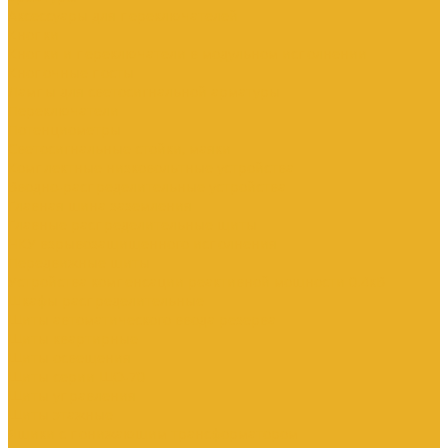
Аксессуары для переключателей
Кнопки
Кнопки и переключатели в модульном исполнении
Кнопочные посты
Лампы для светосигнальной арматуры
Переключатели
Потенциометры
Светосигнальные стойки, маяки
Комплектные низковольтные устройства
Вводно-распределительные устройства
Главная шина заземления
Главные распределительные щиты
НКУ взрывозащищенного исполнения
Передвижные щиты
Устройства компенсации реактивной мощности 0.4кВ
Шкафы распределительные
Щиты автоматического ввода резерва
Щиты квартирные
Щиты освещения
Щиты серии ЩО-70
Щиты управления
Щиты этажные
Ящики с понижающим трансформатором