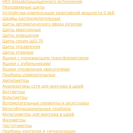
НКУ взрывозащищенного исполнения
Передвижные щиты
Устройства компенсации реактивной мощности 0.4кВ
Шкафы распределительные
Щиты автоматического ввода резерва
Щиты квартирные
Щиты освещения
Щиты серии ЩО-70
Щиты управления
Щиты этажные
Ящики с понижающим трансформатором
Ящики с рубильниками
Ящики управления двигателями
Приборы измерительные
Амперметры
Анализаторы сети для монтажа в шкаф
Ваттметры
Вольтметры
Вспомогательные элементы и аксессуары
Многофункциональные приборы
Мультиметры для монтажа в шкаф
Фазометры
Частотометры
Приборы контроля и сигнализации