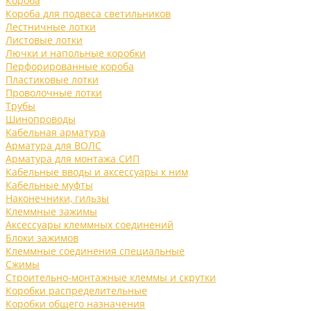
Короба
Короба для подвеса светильников
Лестничные лотки
Листовые лотки
Лючки и напольные коробки
Перфорированные короба
Пластиковые лотки
Проволочные лотки
Трубы
Шинопроводы
Кабельная арматура
Арматура для ВОЛС
Арматура для монтажа СИП
Кабельные вводы и аксессуары к ним
Кабельные муфты
Наконечники, гильзы
Клеммные зажимы
Аксессуары клеммных соединений
Блоки зажимов
Клеммные соединения специальные
Сжимы
Строительно-монтажные клеммы и скрутки
Коробки распределительные
Коробки общего назначения