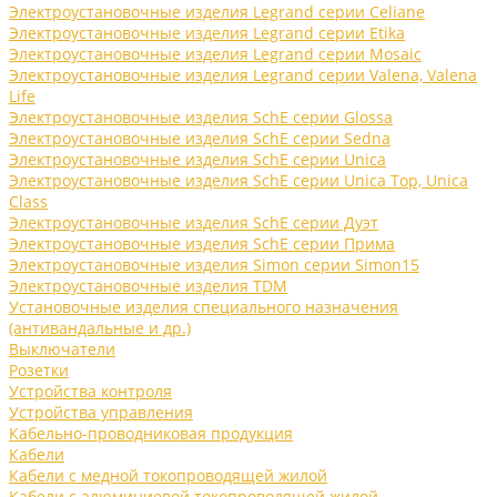
Электроустановочные изделия Legrand серии Celiane
Электроустановочные изделия Legrand серии Etika
Электроустановочные изделия Legrand серии Mosaic
Электроустановочные изделия Legrand серии Valena, Valena
Life
Электроустановочные изделия SchE серии Glossa
Электроустановочные изделия SchE серии Sedna
Электроустановочные изделия SchE серии Unica
Электроустановочные изделия SchE серии Unica Top, Unica
Class
Электроустановочные изделия SchE серии Дуэт
Электроустановочные изделия SchE серии Прима
Электроустановочные изделия Simon серии Simon15
Электроустановочные изделия TDM
Установочные изделия специального назначения
(антивандальные и др.)
Выключатели
Розетки
Устройства контроля
Устройства управления
Кабельно-проводниковая продукция
Кабели
Кабели с медной токопроводящей жилой
Кабели с алюминиевой токопроводящей жилой