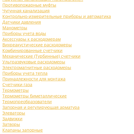
Противопожарные муфты
Чугунная канализация
Контрольно-измерительные приборы и автоматика
Датчики давления
Манометры
Приборы учета воды
Аксессуары к расходомерам
Вихреакустические расходомеры
Комбинированные счетчики
Механические (Турбинные) счетчики
Ультразвуковые расходомеры
Электромагнитные расходомеры
Приборы учета тепла
Принадлежности для монтажа
Счетчики газа
Термометры
Термометры биметаллические
Термопреобразователи
Запорная и регулирующая арматура
Элеваторы
Задвижки
Затворы
Клапаны запорные