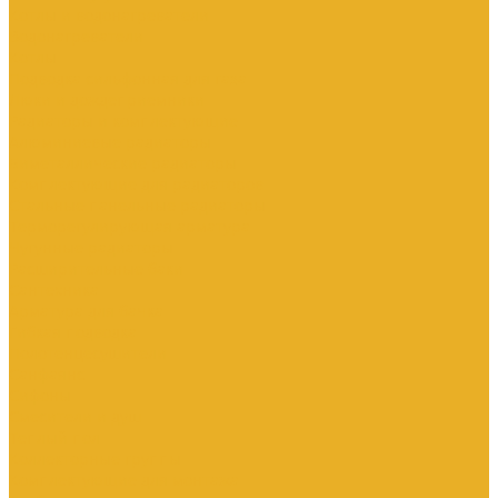
Котлы и водонагреватели
Водонагреватели
Котлы
Подводка сильфонная для газа
Люки и дождеприемники
Радиаторы и комплектующие
Алюминиевые радиаторы
Биметаллические радиаторы
Комплектующие для радиаторов
Стальные панельные радиаторы
Терморегулирующая арматура
Чугунные радиаторы
Расширительные баки
Сантехника
Арматура для бачка
Гибкая подводка
Полотенцесушители
Санфаянс
Сифоны
Смесители и душ
Теплый пол
Коллекторные группы
Комплектующие для монтажа