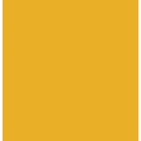
Трубы для теплого пола
Электрооборудование
Изделия электроустановочные
Установочные изделия общего назначения
Аксессуары для электроустановочных изделий
Звонки
Изделия для монтажа в кабель-каналы
Изделия открытого монтажа
Изделия скрытого монтажа
Удлинители, сетевые фильтры, переходники, штепсельные
вилки
Установочные изделия по производителям и сериям
Электроустановочные изделия DKC серии Brava
Электроустановочные изделия Legrand серии Celiane
Электроустановочные изделия Legrand серии Etika
Электроустановочные изделия Legrand серии Mosaic
Электроустановочные изделия Legrand серии Valena, Valena
Life
Электроустановочные изделия SchE серии Glossa
Электроустановочные изделия SchE серии Sedna
Электроустановочные изделия SchE серии Unica
Электроустановочные изделия SchE серии Unica Top, Unica
Class
Электроустановочные изделия SchE серии Дуэт