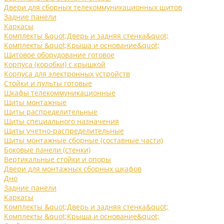
Двери для сборных телекоммуникационных щитов
Задние панели
Каркасы
Комплекты &quot;Дверь и задняя стенка&quot;
Комплекты &quot;Крыша и основание&quot;
Щитовое оборудование готовое
Корпуса (коробки) с крышкой
Корпуса для электронных устройств
Стойки и пульты готовые
Шкафы телекоммуникационные
Щиты монтажные
Щиты распределительные
Щиты специального назначения
Щиты учетно-распределительные
Щиты монтажные сборные (составные части)
Боковые панели (стенки)
Вертикальные стойки и опоры
Двери для монтажных сборных шкафов
Дно
Задние панели
Каркасы
Комплекты &quot;Дверь и задняя стенка&quot;
Комплекты &quot;Крыша и основание&quot;