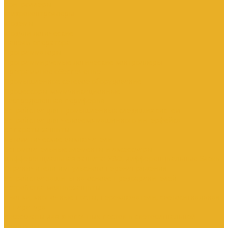
Контроллеры
Микроконтроллеры
Модемы
Модули логические
Панели оператора
Программаторы
Программируемые логические контроллеры
Программное обеспечение
Промышленное сетевое оборудование
Процессоры коммуникационные
Распределенная периферия
Устройства для промышленных следящих систем
Устройства для человеко-машинного интерфейса
Аппараты защиты
Автоматические выключатели
Вспомогательные элементы и аксессуары
Дифференциальная защита: УЗО, дифференциальные блоки
Ограничители импульсного перенапряжения
Устройства защиты на основе предохранителей
Устройства молниезащиты
Кнопки, кнопочные посты, переключатели, светосигнальная
аппаратура
Аксессуары для кнопочных постов и светосигнальной
арматуры