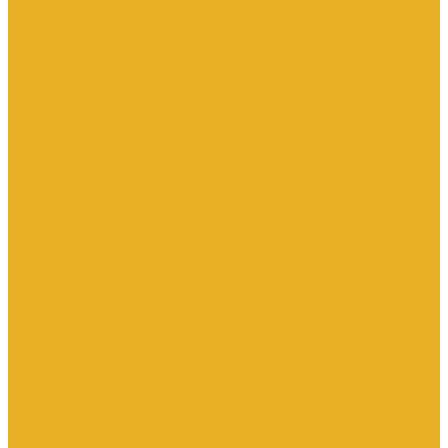
Контакторы тяговые
Пускатели и контакторы магнитные
Пускатели комбинированные, контактные сборки
Реле для контакторов
Рубильники, разъединители, выключатели нагрузки
Аппараты АВР
Вспомогательные элементы и аксессуары
Кулачковые переключатели
Разъединители
Рубильники и выключатели нагрузки
Счетчики электроэнергии
Аксессуары для счетчиков
Счетчики многофункциональные
Счетчики однофазные
Счетчики трехфазные
Автоматизированные системы управления
технологическими процессами (АСУТП)
Блоки питания для систем автоматизации
Вспомогательные элементы, аксессуары и запасные части
Датчики идентификации
Датчики машинного зрения
Коммутаторы сетевые
Компьютеры промышленные