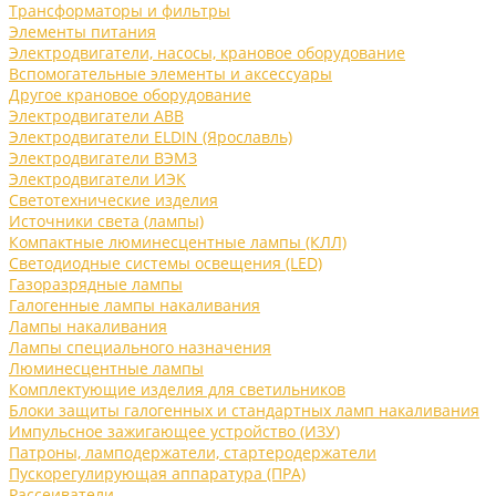
Трансформаторы и фильтры
Элементы питания
Электродвигатели, насосы, крановое оборудование
Вспомогательные элементы и аксессуары
Другое крановое оборудование
Электродвигатели ABB
Электродвигатели ELDIN (Ярославль)
Электродвигатели ВЭМЗ
Электродвигатели ИЭК
Светотехнические изделия
Источники света (лампы)
Компактные люминесцентные лампы (КЛЛ)
Светодиодные системы освещения (LED)
Газоразрядные лампы
Галогенные лампы накаливания
Лампы накаливания
Лампы специального назначения
Люминесцентные лампы
Комплектующие изделия для светильников
Блоки защиты галогенных и стандартных ламп накаливания
Импульсное зажигающее устройство (ИЗУ)
Патроны, ламподержатели, стартеродержатели
Пускорегулирующая аппаратура (ПРА)
Рассеиватели