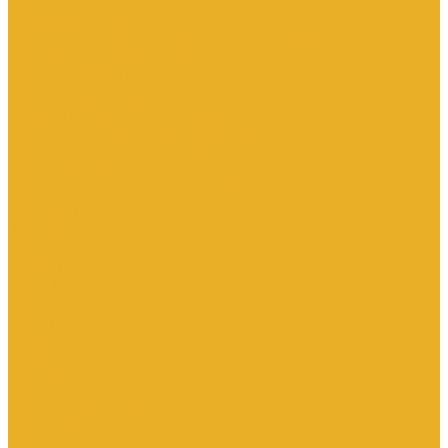
Каталог товаров
Инженерная сантехника
Интересны следующие производители (другие)
Изоляция, расходники, инструмент
Канализационные системы
Электрооборудование
Изделия электроустановочные
Кабельно-проводниковая продукция
Оборудование низковольтное
Бесперебойное питание дома
Накопители электроэнергии Volts
Компания
Доставка и оплата
Статьи
Отзывы
Сертификаты
Производители
ГОСТы
Вопрос-Ответ
Новости
Инженерная сантехника
Электрооборудование
Контакты
...