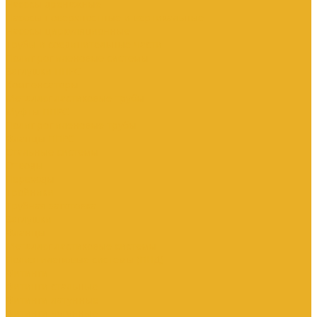
Насосы дренажные
Насосы поверхностные и вертикальные
Насосы циркуляционные
Трубы и соединительные части
Полипропиленовые системы
Заглушки ППРС
Компенсаторы
Металлопластиковые трубы
Муфты ППРС
Полипропиленовые трубы
Фланцы ППРС
Стальные системы
Отводы
Переходы
Тройники
Трубная заготовка
Заглушки
Фланцы
Металлопластиковые системы
Полиэтиленовые системы (ПНД)
Фитинги
Фитинги стальные
Фитинги латунные
Фитинги чугунные