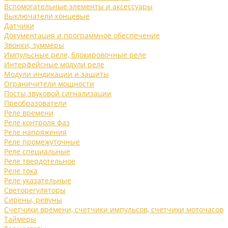
Вспомогательные элементы и аксессуары
Выключатели концевые
Датчики
Документация и программное обеспечение
Звонки, зуммеры
Импульсные реле, блокировочные реле
Интерфейсные модули реле
Модули индикации и защиты
Ограничители мощности
Посты звуковой сигнализации
Преобразователи
Реле времени
Реле контроля фаз
Реле напряжения
Реле промежуточные
Реле специальные
Реле твердотельное
Реле тока
Реле указательные
Светорегуляторы
Сирены, ревуны
Счетчики времени, счетчики импульсов, счетчики моточасов
Таймеры