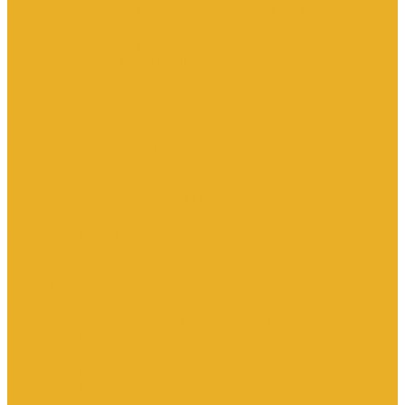
Электроустановочные изделия SchE серии Прима
Электроустановочные изделия Simon серии Simon15
Электроустановочные изделия TDM
Установочные изделия специального назначения
(антивандальные и др.)
Выключатели
Розетки
Устройства контроля
Устройства управления
Кабельно-проводниковая продукция
Кабели
Кабели с медной токопроводящей жилой
Кабели с алюминиевой токопроводящей жилой
Провода и шнуры
Провода с алюминиевой токопроводящей жилой
Провода с медной токопроводящей жилой
Оборудование низковольтное
Пускатели, контакторы и аксессуары к ним
Вспомогательные элементы и аксессуары
Контакторы в модульном исполнении
Контакторы вакуумные
Контакторы компенсации реактивной мощности
Контакторы малогабаритные (миниконтакторы)
Контакторы полупроводниковые