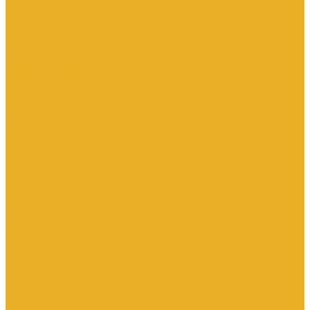
Электромагнитные расходомеры
Приборы учета тепла
Принадлежности для монтажа
Счетчики газа
Термометры
Термометры биметаллические
Термопреобразователи
Запорная и регулирующая арматура
Элеваторы
Задвижки
Затворы
Клапаны запорные
Клапаны обратные
Краны
Краны латунные
Краны стальные
Прочие краны и регуляторы
Фильтры
Насосное оборудование
Комплектующие для насосов
Насосы вибрационные
Насосы глубинные
Насосы для опрессовки