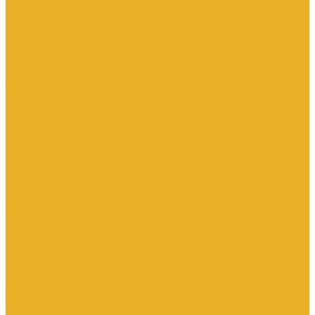
Каталог товаров
Инженерная сантехника
Интересны следующие производители (другие)
Изоляция, расходники, инструмент
Изоляция, теплоизоляция
Инструмент сантехнический
Метизы
Прокладки и ремонтные комплекты
Уплотнительные материалы
Хомуты
Канализационные системы
Внутренняя канализация полипропилен
Наружная канализация полипропилен
Противопожарные муфты
Чугунная канализация
Контрольно-измерительные приборы и автоматика
Датчики давления
Манометры
Приборы учета воды
Аксессуары к расходомерам
Вихреакустические расходомеры
Комбинированные счетчики
Механические (Турбинные) счетчики
Ультразвуковые расходомеры