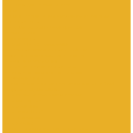
Аксессуары для переключателей
Кнопки
Кнопки и переключатели в модульном исполнении
Кнопочные посты
Лампы для светосигнальной арматуры
Переключатели
Потенциометры
Светосигнальные стойки, маяки
Комплектные низковольтные устройства
Вводно-распределительные устройства
Главная шина заземления
Главные распределительные щиты
НКУ взрывозащищенного исполнения
Передвижные щиты
Устройства компенсации реактивной мощности 0.4кВ
Шкафы распределительные
Щиты автоматического ввода резерва
Щиты квартирные
Щиты освещения
Щиты серии ЩО-70
Щиты управления
Щиты этажные
Ящики с понижающим трансформатором