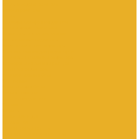
Котлы и водонагреватели
Водонагреватели
Котлы
Подводка сильфонная для газа
Люки и дождеприемники
Радиаторы и комплектующие
Алюминиевые радиаторы
Биметаллические радиаторы
Комплектующие для радиаторов
Стальные панельные радиаторы
Терморегулирующая арматура
Чугунные радиаторы
Расширительные баки
Сантехника
Арматура для бачка
Гибкая подводка
Полотенцесушители
Санфаянс
Сифоны
Смесители и душ
Теплый пол
Коллекторные группы
Комплектующие для монтажа