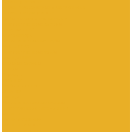
Насосы дренажные
Насосы поверхностные и вертикальные
Насосы циркуляционные
Трубы и соединительные части
Полипропиленовые системы
Заглушки ППРС
Компенсаторы
Металлопластиковые трубы
Муфты ППРС
Полипропиленовые трубы
Фланцы ППРС
Стальные системы
Отводы
Переходы
Тройники
Трубная заготовка
Заглушки
Фланцы
Металлопластиковые системы
Полиэтиленовые системы (ПНД)
Фитинги
Фитинги стальные
Фитинги латунные
Фитинги чугунные