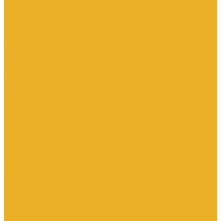
Электроустановочные изделия SchE серии Прима
Электроустановочные изделия Simon серии Simon15
Электроустановочные изделия TDM
Установочные изделия специального назначения
(антивандальные и др.)
Выключатели
Розетки
Устройства контроля
Устройства управления
Кабельно-проводниковая продукция
Кабели
Кабели с медной токопроводящей жилой
Кабели с алюминиевой токопроводящей жилой
Провода и шнуры
Провода с алюминиевой токопроводящей жилой
Провода с медной токопроводящей жилой
Оборудование низковольтное
Пускатели, контакторы и аксессуары к ним
Вспомогательные элементы и аксессуары
Контакторы в модульном исполнении
Контакторы вакуумные
Контакторы компенсации реактивной мощности
Контакторы малогабаритные (миниконтакторы)
Контакторы полупроводниковые