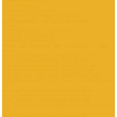
Трубы для теплого пола
Электрооборудование
Изделия электроустановочные
Установочные изделия общего назначения
Аксессуары для электроустановочных изделий
Звонки
Изделия для монтажа в кабель-каналы
Изделия открытого монтажа
Изделия скрытого монтажа
Удлинители, сетевые фильтры, переходники, штепсельные
вилки
Установочные изделия по производителям и сериям
Электроустановочные изделия DKC серии Brava
Электроустановочные изделия Legrand серии Celiane
Электроустановочные изделия Legrand серии Etika
Электроустановочные изделия Legrand серии Mosaic
Электроустановочные изделия Legrand серии Valena, Valena
Life
Электроустановочные изделия SchE серии Glossa
Электроустановочные изделия SchE серии Sedna
Электроустановочные изделия SchE серии Unica
Электроустановочные изделия SchE серии Unica Top, Unica
Class
Электроустановочные изделия SchE серии Дуэт