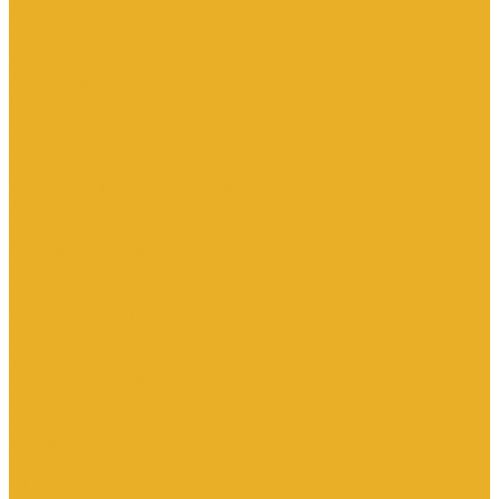
Аксессуары для переключателей
Кнопки
Кнопки и переключатели в модульном исполнении
Кнопочные посты
Лампы для светосигнальной арматуры
Переключатели
Потенциометры
Светосигнальные стойки, маяки
Комплектные низковольтные устройства
Вводно-распределительные устройства
Главная шина заземления
Главные распределительные щиты
НКУ взрывозащищенного исполнения
Передвижные щиты
Устройства компенсации реактивной мощности 0.4кВ
Шкафы распределительные
Щиты автоматического ввода резерва
Щиты квартирные
Щиты освещения
Щиты серии ЩО-70
Щиты управления
Щиты этажные
Ящики с понижающим трансформатором