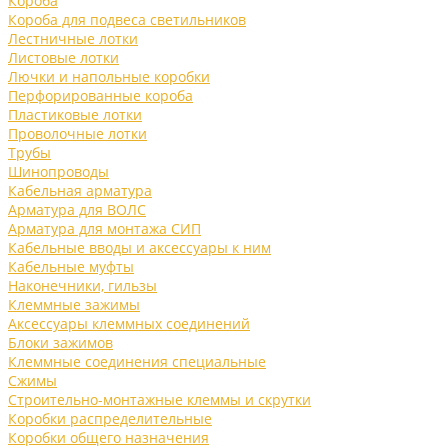
Короба
Короба для подвеса светильников
Лестничные лотки
Листовые лотки
Лючки и напольные коробки
Перфорированные короба
Пластиковые лотки
Проволочные лотки
Трубы
Шинопроводы
Кабельная арматура
Арматура для ВОЛС
Арматура для монтажа СИП
Кабельные вводы и аксессуары к ним
Кабельные муфты
Наконечники, гильзы
Клеммные зажимы
Аксессуары клеммных соединений
Блоки зажимов
Клеммные соединения специальные
Сжимы
Строительно-монтажные клеммы и скрутки
Коробки распределительные
Коробки общего назначения