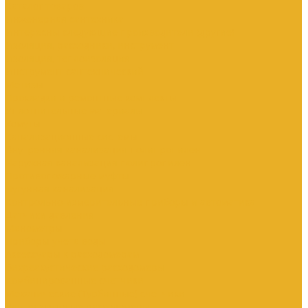
Каталог товаров
Инженерная сантехника
Интересны следующие производители (другие)
Изоляция, расходники, инструмент
Изоляция, теплоизоляция
Инструмент сантехнический
Метизы
Прокладки и ремонтные комплекты
Уплотнительные материалы
Хомуты
Канализационные системы
Внутренняя канализация полипропилен
Наружная канализация полипропилен
Противопожарные муфты
Чугунная канализация
Контрольно-измерительные приборы и автоматика
Датчики давления
Манометры
Приборы учета воды
Аксессуары к расходомерам
Вихреакустические расходомеры
Комбинированные счетчики
Механические (Турбинные) счетчики
Ультразвуковые расходомеры