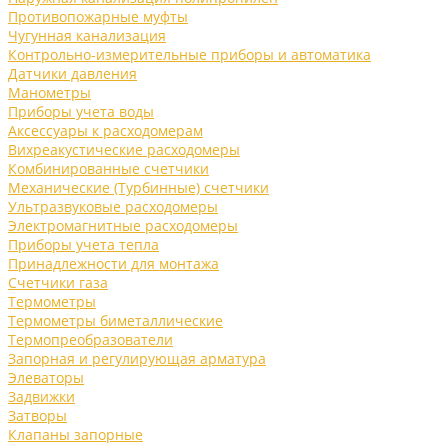
Противопожарные муфты
Чугунная канализация
Контрольно-измерительные приборы и автоматика
Датчики давления
Манометры
Приборы учета воды
Аксессуары к расходомерам
Вихреакустические расходомеры
Комбинированные счетчики
Механические (Турбинные) счетчики
Ультразвуковые расходомеры
Электромагнитные расходомеры
Приборы учета тепла
Принадлежности для монтажа
Счетчики газа
Термометры
Термометры биметаллические
Термопреобразователи
Запорная и регулирующая арматура
Элеваторы
Задвижки
Затворы
Клапаны запорные