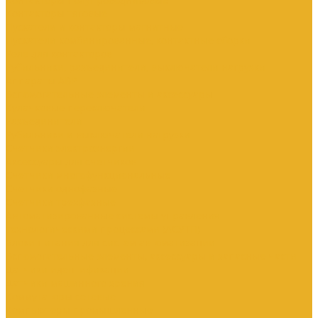
Контакторы тяговые
Пускатели и контакторы магнитные
Пускатели комбинированные, контактные сборки
Реле для контакторов
Рубильники, разъединители, выключатели нагрузки
Аппараты АВР
Вспомогательные элементы и аксессуары
Кулачковые переключатели
Разъединители
Рубильники и выключатели нагрузки
Счетчики электроэнергии
Аксессуары для счетчиков
Счетчики многофункциональные
Счетчики однофазные
Счетчики трехфазные
Автоматизированные системы управления
технологическими процессами (АСУТП)
Блоки питания для систем автоматизации
Вспомогательные элементы, аксессуары и запасные части
Датчики идентификации
Датчики машинного зрения
Коммутаторы сетевые
Компьютеры промышленные