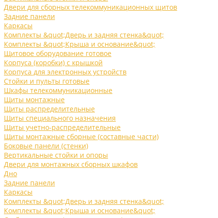
Двери для сборных телекоммуникационных щитов
Задние панели
Каркасы
Комплекты &quot;Дверь и задняя стенка&quot;
Комплекты &quot;Крыша и основание&quot;
Щитовое оборудование готовое
Корпуса (коробки) с крышкой
Корпуса для электронных устройств
Стойки и пульты готовые
Шкафы телекоммуникационные
Щиты монтажные
Щиты распределительные
Щиты специального назначения
Щиты учетно-распределительные
Щиты монтажные сборные (составные части)
Боковые панели (стенки)
Вертикальные стойки и опоры
Двери для монтажных сборных шкафов
Дно
Задние панели
Каркасы
Комплекты &quot;Дверь и задняя стенка&quot;
Комплекты &quot;Крыша и основание&quot;