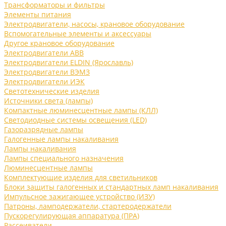
Трансформаторы и фильтры
Элементы питания
Электродвигатели, насосы, крановое оборудование
Вспомогательные элементы и аксессуары
Другое крановое оборудование
Электродвигатели ABB
Электродвигатели ELDIN (Ярославль)
Электродвигатели ВЭМЗ
Электродвигатели ИЭК
Светотехнические изделия
Источники света (лампы)
Компактные люминесцентные лампы (КЛЛ)
Светодиодные системы освещения (LED)
Газоразрядные лампы
Галогенные лампы накаливания
Лампы накаливания
Лампы специального назначения
Люминесцентные лампы
Комплектующие изделия для светильников
Блоки защиты галогенных и стандартных ламп накаливания
Импульсное зажигающее устройство (ИЗУ)
Патроны, ламподержатели, стартеродержатели
Пускорегулирующая аппаратура (ПРА)
Рассеиватели