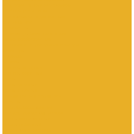
Электромагнитные расходомеры
Приборы учета тепла
Принадлежности для монтажа
Счетчики газа
Термометры
Термометры биметаллические
Термопреобразователи
Запорная и регулирующая арматура
Элеваторы
Задвижки
Затворы
Клапаны запорные
Клапаны обратные
Краны
Краны латунные
Краны стальные
Прочие краны и регуляторы
Фильтры
Насосное оборудование
Комплектующие для насосов
Насосы вибрационные
Насосы глубинные
Насосы для опрессовки