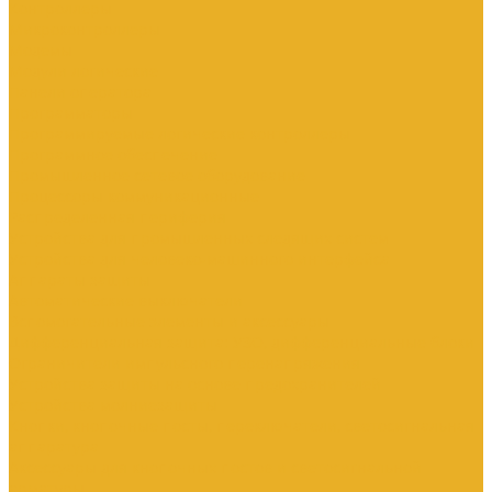
Контроллеры
Микроконтроллеры
Модемы
Модули логические
Панели оператора
Программаторы
Программируемые логические контроллеры
Программное обеспечение
Промышленное сетевое оборудование
Процессоры коммуникационные
Распределенная периферия
Устройства для промышленных следящих систем
Устройства для человеко-машинного интерфейса
Аппараты защиты
Автоматические выключатели
Вспомогательные элементы и аксессуары
Дифференциальная защита: УЗО, дифференциальные блоки
Ограничители импульсного перенапряжения
Устройства защиты на основе предохранителей
Устройства молниезащиты
Кнопки, кнопочные посты, переключатели, светосигнальная
аппаратура
Аксессуары для кнопочных постов и светосигнальной
арматуры