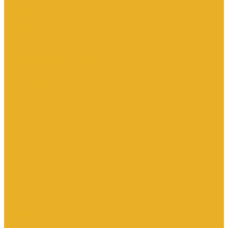
Каталог товаров
Инженерная сантехника
Интересны следующие производители (другие)
Изоляция, расходники, инструмент
Канализационные системы
Электрооборудование
Изделия электроустановочные
Кабельно-проводниковая продукция
Оборудование низковольтное
Бесперебойное питание дома
Накопители электроэнергии Volts
Компания
Доставка и оплата
Статьи
Отзывы
Сертификаты
Производители
ГОСТы
Вопрос-Ответ
Новости
Инженерная сантехника
Электрооборудование
Контакты
...