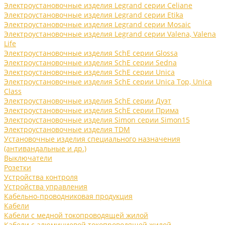
Электроустановочные изделия Legrand серии Celiane
Электроустановочные изделия Legrand серии Etika
Электроустановочные изделия Legrand серии Mosaic
Электроустановочные изделия Legrand серии Valena, Valena
Life
Электроустановочные изделия SchE серии Glossa
Электроустановочные изделия SchE серии Sedna
Электроустановочные изделия SchE серии Unica
Электроустановочные изделия SchE серии Unica Top, Unica
Class
Электроустановочные изделия SchE серии Дуэт
Электроустановочные изделия SchE серии Прима
Электроустановочные изделия Simon серии Simon15
Электроустановочные изделия TDM
Установочные изделия специального назначения
(антивандальные и др.)
Выключатели
Розетки
Устройства контроля
Устройства управления
Кабельно-проводниковая продукция
Кабели
Кабели с медной токопроводящей жилой
Кабели с алюминиевой токопроводящей жилой