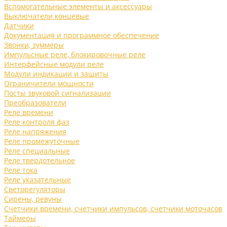
Вспомогательные элементы и аксессуары
Выключатели концевые
Датчики
Документация и программное обеспечение
Звонки, зуммеры
Импульсные реле, блокировочные реле
Интерфейсные модули реле
Модули индикации и защиты
Ограничители мощности
Посты звуковой сигнализации
Преобразователи
Реле времени
Реле контроля фаз
Реле напряжения
Реле промежуточные
Реле специальные
Реле твердотельное
Реле тока
Реле указательные
Светорегуляторы
Сирены, ревуны
Счетчики времени, счетчики импульсов, счетчики моточасов
Таймеры