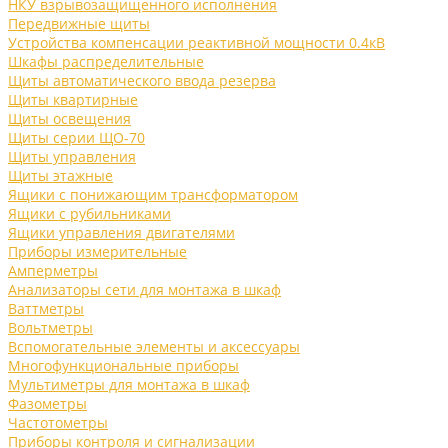
НКУ взрывозащищенного исполнения
Передвижные щиты
Устройства компенсации реактивной мощности 0.4кВ
Шкафы распределительные
Щиты автоматического ввода резерва
Щиты квартирные
Щиты освещения
Щиты серии ЩО-70
Щиты управления
Щиты этажные
Ящики с понижающим трансформатором
Ящики с рубильниками
Ящики управления двигателями
Приборы измерительные
Амперметры
Анализаторы сети для монтажа в шкаф
Ваттметры
Вольтметры
Вспомогательные элементы и аксессуары
Многофункциональные приборы
Мультиметры для монтажа в шкаф
Фазометры
Частотометры
Приборы контроля и сигнализации