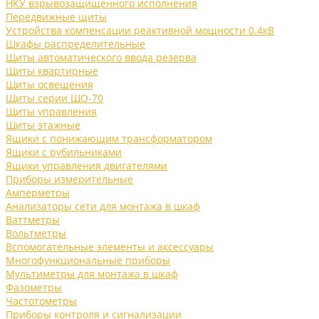
НКУ взрывозащищенного исполнения
Передвижные щиты
Устройства компенсации реактивной мощности 0.4кВ
Шкафы распределительные
Щиты автоматического ввода резерва
Щиты квартирные
Щиты освещения
Щиты серии ЩО-70
Щиты управления
Щиты этажные
Ящики с понижающим трансформатором
Ящики с рубильниками
Ящики управления двигателями
Приборы измерительные
Амперметры
Анализаторы сети для монтажа в шкаф
Ваттметры
Вольтметры
Вспомогательные элементы и аксессуары
Многофункциональные приборы
Мультиметры для монтажа в шкаф
Фазометры
Частотометры
Приборы контроля и сигнализации