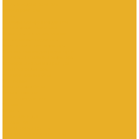
Котлы и водонагреватели
Водонагреватели
Котлы
Подводка сильфонная для газа
Люки и дождеприемники
Радиаторы и комплектующие
Алюминиевые радиаторы
Биметаллические радиаторы
Комплектующие для радиаторов
Стальные панельные радиаторы
Терморегулирующая арматура
Чугунные радиаторы
Расширительные баки
Сантехника
Арматура для бачка
Гибкая подводка
Полотенцесушители
Санфаянс
Сифоны
Смесители и душ
Теплый пол
Коллекторные группы
Комплектующие для монтажа