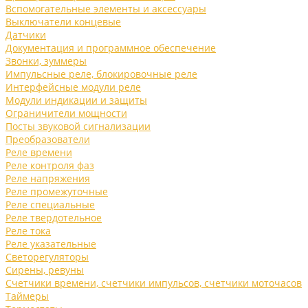
Вспомогательные элементы и аксессуары
Выключатели концевые
Датчики
Документация и программное обеспечение
Звонки, зуммеры
Импульсные реле, блокировочные реле
Интерфейсные модули реле
Модули индикации и защиты
Ограничители мощности
Посты звуковой сигнализации
Преобразователи
Реле времени
Реле контроля фаз
Реле напряжения
Реле промежуточные
Реле специальные
Реле твердотельное
Реле тока
Реле указательные
Светорегуляторы
Сирены, ревуны
Счетчики времени, счетчики импульсов, счетчики моточасов
Таймеры