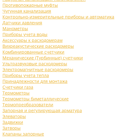
Противопожарные муфты
Чугунная канализация
Контрольно-измерительные приборы и автоматика
Датчики давления
Манометры
Приборы учета воды
Аксессуары к расходомерам
Вихреакустические расходомеры
Комбинированные счетчики
Механические (Турбинные) счетчики
Ультразвуковые расходомеры
Электромагнитные расходомеры
Приборы учета тепла
Принадлежности для монтажа
Счетчики газа
Термометры
Термометры биметаллические
Термопреобразователи
Запорная и регулирующая арматура
Элеваторы
Задвижки
Затворы
Клапаны запорные