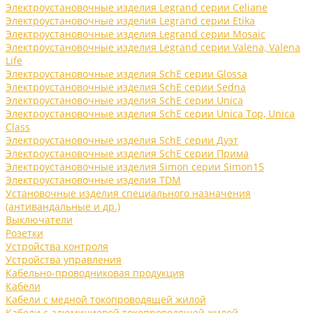
Электроустановочные изделия Legrand серии Celiane
Электроустановочные изделия Legrand серии Etika
Электроустановочные изделия Legrand серии Mosaic
Электроустановочные изделия Legrand серии Valena, Valena
Life
Электроустановочные изделия SchE серии Glossa
Электроустановочные изделия SchE серии Sedna
Электроустановочные изделия SchE серии Unica
Электроустановочные изделия SchE серии Unica Top, Unica
Class
Электроустановочные изделия SchE серии Дуэт
Электроустановочные изделия SchE серии Прима
Электроустановочные изделия Simon серии Simon15
Электроустановочные изделия TDM
Установочные изделия специального назначения
(антивандальные и др.)
Выключатели
Розетки
Устройства контроля
Устройства управления
Кабельно-проводниковая продукция
Кабели
Кабели с медной токопроводящей жилой
Кабели с алюминиевой токопроводящей жилой