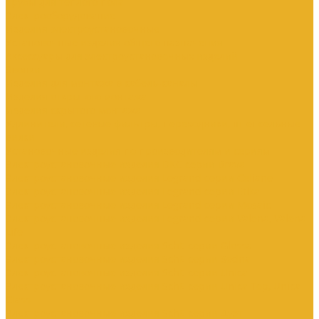
Трубы для теплого пола
Электрооборудование
Изделия электроустановочные
Установочные изделия общего назначения
Аксессуары для электроустановочных изделий
Звонки
Изделия для монтажа в кабель-каналы
Изделия открытого монтажа
Изделия скрытого монтажа
Удлинители, сетевые фильтры, переходники, штепсельные
вилки
Установочные изделия по производителям и сериям
Электроустановочные изделия DKC серии Brava
Электроустановочные изделия Legrand серии Celiane
Электроустановочные изделия Legrand серии Etika
Электроустановочные изделия Legrand серии Mosaic
Электроустановочные изделия Legrand серии Valena, Valena
Life
Электроустановочные изделия SchE серии Glossa
Электроустановочные изделия SchE серии Sedna
Электроустановочные изделия SchE серии Unica
Электроустановочные изделия SchE серии Unica Top, Unica
Class
Электроустановочные изделия SchE серии Дуэт