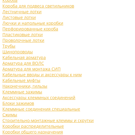
Короба
Короба для подвеса светильников
Лестничные лотки
Листовые лотки
Лючки и напольные коробки
Перфорированные короба
Пластиковые лотки
Проволочные лотки
Трубы
Шинопроводы
Кабельная арматура
Арматура для ВОЛС
Арматура для монтажа СИП
Кабельные вводы и аксессуары к ним
Кабельные муфты
Наконечники, гильзы
Клеммные зажимы
Аксессуары клеммных соединений
Блоки зажимов
Клеммные соединения специальные
Сжимы
Строительно-монтажные клеммы и скрутки
Коробки распределительные
Коробки общего назначения