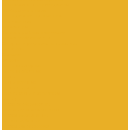
Электромагнитные расходомеры
Приборы учета тепла
Принадлежности для монтажа
Счетчики газа
Термометры
Термометры биметаллические
Термопреобразователи
Запорная и регулирующая арматура
Элеваторы
Задвижки
Затворы
Клапаны запорные
Клапаны обратные
Краны
Краны латунные
Краны стальные
Прочие краны и регуляторы
Фильтры
Насосное оборудование
Комплектующие для насосов
Насосы вибрационные
Насосы глубинные
Насосы для опрессовки