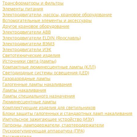
Трансформаторы и фильтры
Элементы питания
Электродвигатели, насосы, крановое оборудование
Вспомогательные элементы и аксессуары
Другое крановое оборудование
Электродвигатели ABB
Электродвигатели ELDIN (Ярославль)
Электродвигатели ВЭМЗ
Электродвигатели ИЭК
Светотехнические изделия
Источники света (лампы)
Компактные люминесцентные лампы (КЛЛ)
Светодиодные системы освещения (LED)
Газоразрядные лампы
Галогенные лампы накаливания
Лампы накаливания
Лампы специального назначения
Люминесцентные лампы
Комплектующие изделия для светильников
Блоки защиты галогенных и стандартных ламп накаливания
Импульсное зажигающее устройство (ИЗУ)
Патроны, ламподержатели, стартеродержатели
Пускорегулирующая аппаратура (ПРА)
Рассеиватели