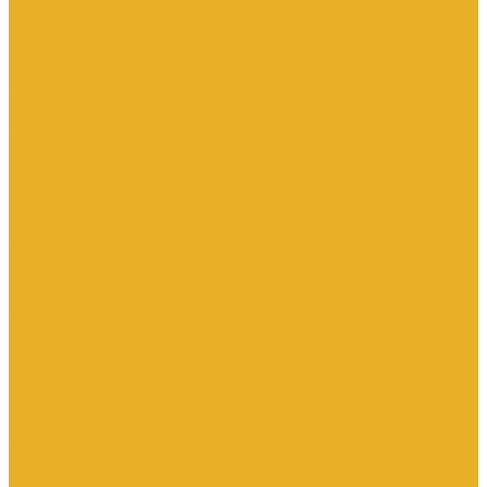
Каталог товаров
Инженерная сантехника
Интересны следующие производители (другие)
Изоляция, расходники, инструмент
Изоляция, теплоизоляция
Инструмент сантехнический
Метизы
Прокладки и ремонтные комплекты
Уплотнительные материалы
Хомуты
Канализационные системы
Внутренняя канализация полипропилен
Наружная канализация полипропилен
Противопожарные муфты
Чугунная канализация
Контрольно-измерительные приборы и автоматика
Датчики давления
Манометры
Приборы учета воды
Аксессуары к расходомерам
Вихреакустические расходомеры
Комбинированные счетчики
Механические (Турбинные) счетчики
Ультразвуковые расходомеры