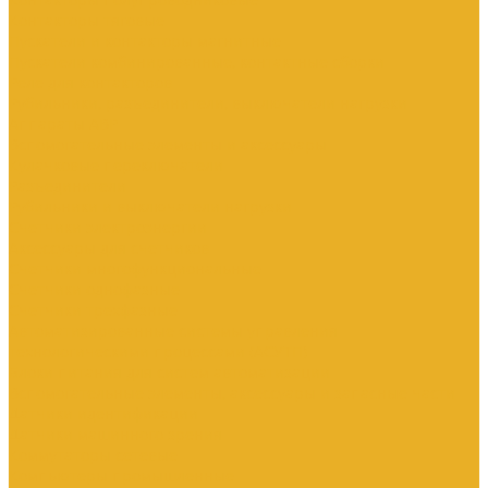
Контакторы тяговые
Пускатели и контакторы магнитные
Пускатели комбинированные, контактные сборки
Реле для контакторов
Рубильники, разъединители, выключатели нагрузки
Аппараты АВР
Вспомогательные элементы и аксессуары
Кулачковые переключатели
Разъединители
Рубильники и выключатели нагрузки
Счетчики электроэнергии
Аксессуары для счетчиков
Счетчики многофункциональные
Счетчики однофазные
Счетчики трехфазные
Автоматизированные системы управления
технологическими процессами (АСУТП)
Блоки питания для систем автоматизации
Вспомогательные элементы, аксессуары и запасные части
Датчики идентификации
Датчики машинного зрения
Коммутаторы сетевые
Компьютеры промышленные