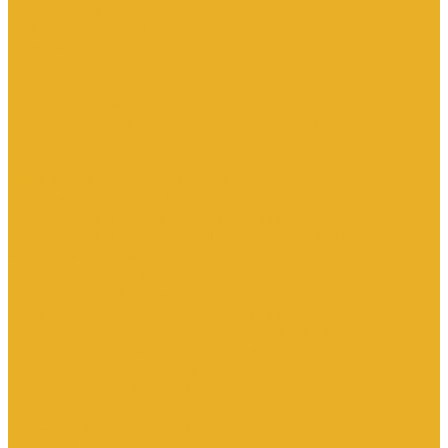
Контроллеры
Микроконтроллеры
Модемы
Модули логические
Панели оператора
Программаторы
Программируемые логические контроллеры
Программное обеспечение
Промышленное сетевое оборудование
Процессоры коммуникационные
Распределенная периферия
Устройства для промышленных следящих систем
Устройства для человеко-машинного интерфейса
Аппараты защиты
Автоматические выключатели
Вспомогательные элементы и аксессуары
Дифференциальная защита: УЗО, дифференциальные блоки
Ограничители импульсного перенапряжения
Устройства защиты на основе предохранителей
Устройства молниезащиты
Кнопки, кнопочные посты, переключатели, светосигнальная
аппаратура
Аксессуары для кнопочных постов и светосигнальной
арматуры