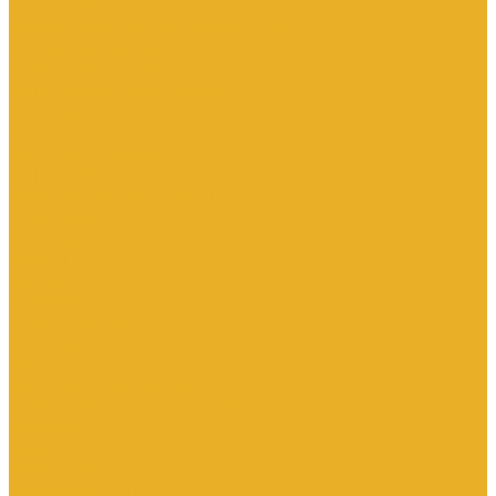
Насосы дренажные
Насосы поверхностные и вертикальные
Насосы циркуляционные
Трубы и соединительные части
Полипропиленовые системы
Заглушки ППРС
Компенсаторы
Металлопластиковые трубы
Муфты ППРС
Полипропиленовые трубы
Фланцы ППРС
Стальные системы
Отводы
Переходы
Тройники
Трубная заготовка
Заглушки
Фланцы
Металлопластиковые системы
Полиэтиленовые системы (ПНД)
Фитинги
Фитинги стальные
Фитинги латунные
Фитинги чугунные