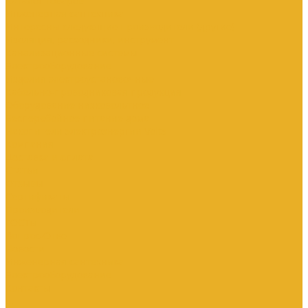
Каталог товаров
Инженерная сантехника
Интересны следующие производители (другие)
Изоляция, расходники, инструмент
Канализационные системы
Электрооборудование
Изделия электроустановочные
Кабельно-проводниковая продукция
Оборудование низковольтное
Бесперебойное питание дома
Накопители электроэнергии Volts
Компания
Доставка и оплата
Статьи
Отзывы
Сертификаты
Производители
ГОСТы
Вопрос-Ответ
Новости
Инженерная сантехника
Электрооборудование
Контакты
...