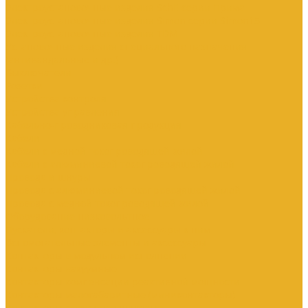
Электроустановочные изделия SchE серии Прима
Электроустановочные изделия Simon серии Simon15
Электроустановочные изделия TDM
Установочные изделия специального назначения
(антивандальные и др.)
Выключатели
Розетки
Устройства контроля
Устройства управления
Кабельно-проводниковая продукция
Кабели
Кабели с медной токопроводящей жилой
Кабели с алюминиевой токопроводящей жилой
Провода и шнуры
Провода с алюминиевой токопроводящей жилой
Провода с медной токопроводящей жилой
Оборудование низковольтное
Пускатели, контакторы и аксессуары к ним
Вспомогательные элементы и аксессуары
Контакторы в модульном исполнении
Контакторы вакуумные
Контакторы компенсации реактивной мощности
Контакторы малогабаритные (миниконтакторы)
Контакторы полупроводниковые