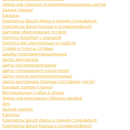
Двери для сборных телекоммуникационных щитов
Задние панели
Каркасы
Комплекты &quot;Дверь и задняя стенка&quot;
Комплекты &quot;Крыша и основание&quot;
Щитовое оборудование готовое
Корпуса (коробки) с крышкой
Корпуса для электронных устройств
Стойки и пульты готовые
Шкафы телекоммуникационные
Щиты монтажные
Щиты распределительные
Щиты специального назначения
Щиты учетно-распределительные
Щиты монтажные сборные (составные части)
Боковые панели (стенки)
Вертикальные стойки и опоры
Двери для монтажных сборных шкафов
Дно
Задние панели
Каркасы
Комплекты &quot;Дверь и задняя стенка&quot;
Комплекты &quot;Крыша и основание&quot;