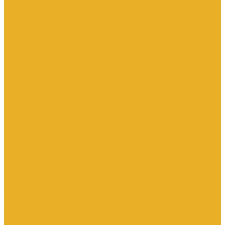
Аксессуары для переключателей
Кнопки
Кнопки и переключатели в модульном исполнении
Кнопочные посты
Лампы для светосигнальной арматуры
Переключатели
Потенциометры
Светосигнальные стойки, маяки
Комплектные низковольтные устройства
Вводно-распределительные устройства
Главная шина заземления
Главные распределительные щиты
НКУ взрывозащищенного исполнения
Передвижные щиты
Устройства компенсации реактивной мощности 0.4кВ
Шкафы распределительные
Щиты автоматического ввода резерва
Щиты квартирные
Щиты освещения
Щиты серии ЩО-70
Щиты управления
Щиты этажные
Ящики с понижающим трансформатором