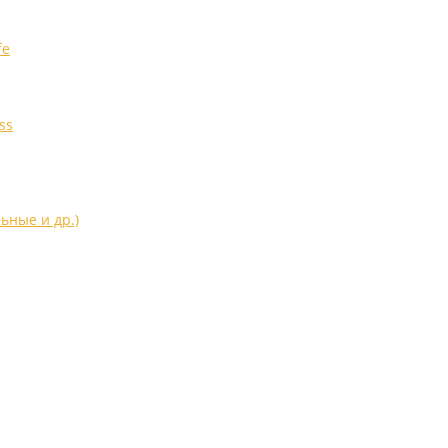
fe
ss
ьные и др.)