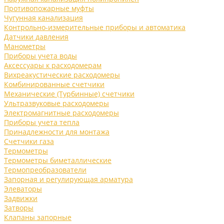
Противопожарные муфты
Чугунная канализация
Контрольно-измерительные приборы и автоматика
Датчики давления
Манометры
Приборы учета воды
Аксессуары к расходомерам
Вихреакустические расходомеры
Комбинированные счетчики
Механические (Турбинные) счетчики
Ультразвуковые расходомеры
Электромагнитные расходомеры
Приборы учета тепла
Принадлежности для монтажа
Счетчики газа
Термометры
Термометры биметаллические
Термопреобразователи
Запорная и регулирующая арматура
Элеваторы
Задвижки
Затворы
Клапаны запорные