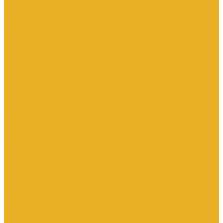
Электромагнитные расходомеры
Приборы учета тепла
Принадлежности для монтажа
Счетчики газа
Термометры
Термометры биметаллические
Термопреобразователи
Запорная и регулирующая арматура
Элеваторы
Задвижки
Затворы
Клапаны запорные
Клапаны обратные
Краны
Краны латунные
Краны стальные
Прочие краны и регуляторы
Фильтры
Насосное оборудование
Комплектующие для насосов
Насосы вибрационные
Насосы глубинные
Насосы для опрессовки