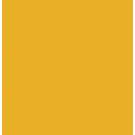
Электроустановочные изделия SchE серии Прима
Электроустановочные изделия Simon серии Simon15
Электроустановочные изделия TDM
Установочные изделия специального назначения
(антивандальные и др.)
Выключатели
Розетки
Устройства контроля
Устройства управления
Кабельно-проводниковая продукция
Кабели
Кабели с медной токопроводящей жилой
Кабели с алюминиевой токопроводящей жилой
Провода и шнуры
Провода с алюминиевой токопроводящей жилой
Провода с медной токопроводящей жилой
Оборудование низковольтное
Пускатели, контакторы и аксессуары к ним
Вспомогательные элементы и аксессуары
Контакторы в модульном исполнении
Контакторы вакуумные
Контакторы компенсации реактивной мощности
Контакторы малогабаритные (миниконтакторы)
Контакторы полупроводниковые