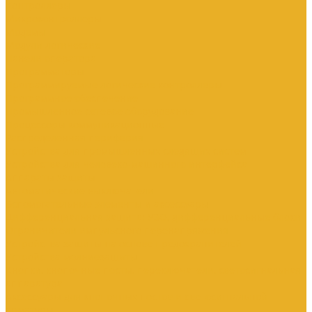
Контроллеры
Микроконтроллеры
Модемы
Модули логические
Панели оператора
Программаторы
Программируемые логические контроллеры
Программное обеспечение
Промышленное сетевое оборудование
Процессоры коммуникационные
Распределенная периферия
Устройства для промышленных следящих систем
Устройства для человеко-машинного интерфейса
Аппараты защиты
Автоматические выключатели
Вспомогательные элементы и аксессуары
Дифференциальная защита: УЗО, дифференциальные блоки
Ограничители импульсного перенапряжения
Устройства защиты на основе предохранителей
Устройства молниезащиты
Кнопки, кнопочные посты, переключатели, светосигнальная
аппаратура
Аксессуары для кнопочных постов и светосигнальной
арматуры