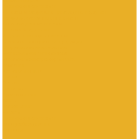
Каталог товаров
Инженерная сантехника
Интересны следующие производители (другие)
Изоляция, расходники, инструмент
Канализационные системы
Электрооборудование
Изделия электроустановочные
Кабельно-проводниковая продукция
Оборудование низковольтное
Бесперебойное питание дома
Накопители электроэнергии Volts
Компания
Доставка и оплата
Статьи
Отзывы
Сертификаты
Производители
ГОСТы
Вопрос-Ответ
Новости
Инженерная сантехника
Электрооборудование
Контакты
...