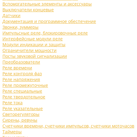
Вспомогательные элементы и аксессуары
Выключатели концевые
Датчики
Документация и программное обеспечение
Звонки, зуммеры
Импульсные реле, блокировочные реле
Интерфейсные модули реле
Модули индикации и защиты
Ограничители мощности
Посты звуковой сигнализации
Преобразователи
Реле времени
Реле контроля фаз
Реле напряжения
Реле промежуточные
Реле специальные
Реле твердотельное
Реле тока
Реле указательные
Светорегуляторы
Сирены, ревуны
Счетчики времени, счетчики импульсов, счетчики моточасов
Таймеры