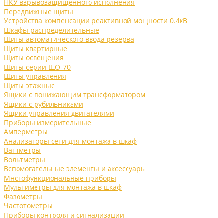
НКУ взрывозащищенного исполнения
Передвижные щиты
Устройства компенсации реактивной мощности 0.4кВ
Шкафы распределительные
Щиты автоматического ввода резерва
Щиты квартирные
Щиты освещения
Щиты серии ЩО-70
Щиты управления
Щиты этажные
Ящики с понижающим трансформатором
Ящики с рубильниками
Ящики управления двигателями
Приборы измерительные
Амперметры
Анализаторы сети для монтажа в шкаф
Ваттметры
Вольтметры
Вспомогательные элементы и аксессуары
Многофункциональные приборы
Мультиметры для монтажа в шкаф
Фазометры
Частотометры
Приборы контроля и сигнализации