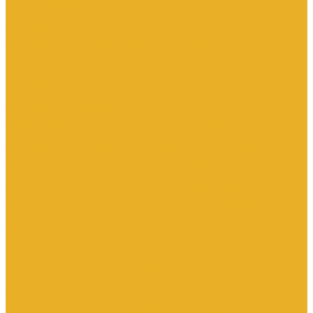
Трубы для теплого пола
Электрооборудование
Изделия электроустановочные
Установочные изделия общего назначения
Аксессуары для электроустановочных изделий
Звонки
Изделия для монтажа в кабель-каналы
Изделия открытого монтажа
Изделия скрытого монтажа
Удлинители, сетевые фильтры, переходники, штепсельные
вилки
Установочные изделия по производителям и сериям
Электроустановочные изделия DKC серии Brava
Электроустановочные изделия Legrand серии Celiane
Электроустановочные изделия Legrand серии Etika
Электроустановочные изделия Legrand серии Mosaic
Электроустановочные изделия Legrand серии Valena, Valena
Life
Электроустановочные изделия SchE серии Glossa
Электроустановочные изделия SchE серии Sedna
Электроустановочные изделия SchE серии Unica
Электроустановочные изделия SchE серии Unica Top, Unica
Class
Электроустановочные изделия SchE серии Дуэт