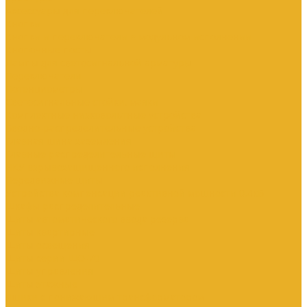
Аксессуары для переключателей
Кнопки
Кнопки и переключатели в модульном исполнении
Кнопочные посты
Лампы для светосигнальной арматуры
Переключатели
Потенциометры
Светосигнальные стойки, маяки
Комплектные низковольтные устройства
Вводно-распределительные устройства
Главная шина заземления
Главные распределительные щиты
НКУ взрывозащищенного исполнения
Передвижные щиты
Устройства компенсации реактивной мощности 0.4кВ
Шкафы распределительные
Щиты автоматического ввода резерва
Щиты квартирные
Щиты освещения
Щиты серии ЩО-70
Щиты управления
Щиты этажные
Ящики с понижающим трансформатором