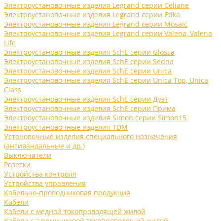
Электроустановочные изделия Legrand серии Celiane
Электроустановочные изделия Legrand серии Etika
Электроустановочные изделия Legrand серии Mosaic
Электроустановочные изделия Legrand серии Valena, Valena
Life
Электроустановочные изделия SchE серии Glossa
Электроустановочные изделия SchE серии Sedna
Электроустановочные изделия SchE серии Unica
Электроустановочные изделия SchE серии Unica Top, Unica
Class
Электроустановочные изделия SchE серии Дуэт
Электроустановочные изделия SchE серии Прима
Электроустановочные изделия Simon серии Simon15
Электроустановочные изделия TDM
Установочные изделия специального назначения
(антивандальные и др.)
Выключатели
Розетки
Устройства контроля
Устройства управления
Кабельно-проводниковая продукция
Кабели
Кабели с медной токопроводящей жилой
Кабели с алюминиевой токопроводящей жилой