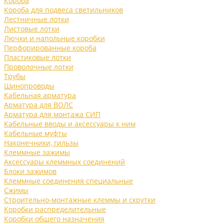
Короба
Короба для подвеса светильников
Лестничные лотки
Листовые лотки
Лючки и напольные коробки
Перфорированные короба
Пластиковые лотки
Проволочные лотки
Трубы
Шинопроводы
Кабельная арматура
Арматура для ВОЛС
Арматура для монтажа СИП
Кабельные вводы и аксессуары к ним
Кабельные муфты
Наконечники, гильзы
Клеммные зажимы
Аксессуары клеммных соединений
Блоки зажимов
Клеммные соединения специальные
Сжимы
Строительно-монтажные клеммы и скрутки
Коробки распределительные
Коробки общего назначения