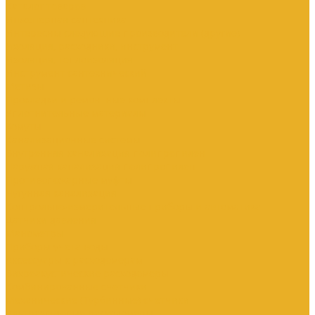
Каталог товаров
Инженерная сантехника
Интересны следующие производители (другие)
Изоляция, расходники, инструмент
Изоляция, теплоизоляция
Инструмент сантехнический
Метизы
Прокладки и ремонтные комплекты
Уплотнительные материалы
Хомуты
Канализационные системы
Внутренняя канализация полипропилен
Наружная канализация полипропилен
Противопожарные муфты
Чугунная канализация
Контрольно-измерительные приборы и автоматика
Датчики давления
Манометры
Приборы учета воды
Аксессуары к расходомерам
Вихреакустические расходомеры
Комбинированные счетчики
Механические (Турбинные) счетчики
Ультразвуковые расходомеры