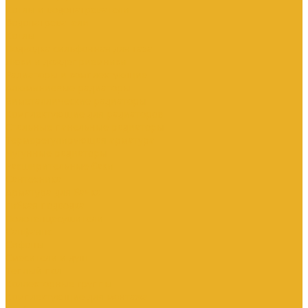
Котлы и водонагреватели
Водонагреватели
Котлы
Подводка сильфонная для газа
Люки и дождеприемники
Радиаторы и комплектующие
Алюминиевые радиаторы
Биметаллические радиаторы
Комплектующие для радиаторов
Стальные панельные радиаторы
Терморегулирующая арматура
Чугунные радиаторы
Расширительные баки
Сантехника
Арматура для бачка
Гибкая подводка
Полотенцесушители
Санфаянс
Сифоны
Смесители и душ
Теплый пол
Коллекторные группы
Комплектующие для монтажа