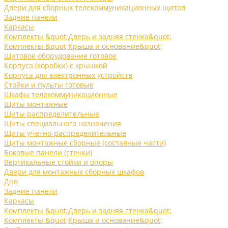
Двери для сборных телекоммуникационных щитов
Задние панели
Каркасы
Комплекты &quot;Дверь и задняя стенка&quot;
Комплекты &quot;Крыша и основание&quot;
Щитовое оборудование готовое
Корпуса (коробки) с крышкой
Корпуса для электронных устройств
Стойки и пульты готовые
Шкафы телекоммуникационные
Щиты монтажные
Щиты распределительные
Щиты специального назначения
Щиты учетно-распределительные
Щиты монтажные сборные (составные части)
Боковые панели (стенки)
Вертикальные стойки и опоры
Двери для монтажных сборных шкафов
Дно
Задние панели
Каркасы
Комплекты &quot;Дверь и задняя стенка&quot;
Комплекты &quot;Крыша и основание&quot;