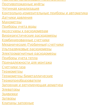
Противопожарные муфты
Чугунная канализация
Контрольно-измерительные приборы и автоматика
Датчики давления
Манометры
Приборы учета воды
Аксессуары к расходомерам
Вихреакустические расходомеры
Комбинированные счетчики
Механические (Турбинные) счетчики
Ультразвуковые расходомеры
Электромагнитные расходомеры
Приборы учета тепла
Принадлежности для монтажа
Счетчики газа
Термометры
Термометры биметаллические
Термопреобразователи
Запорная и регулирующая арматура
Элеваторы
Задвижки
Затворы
Клапаны запорные