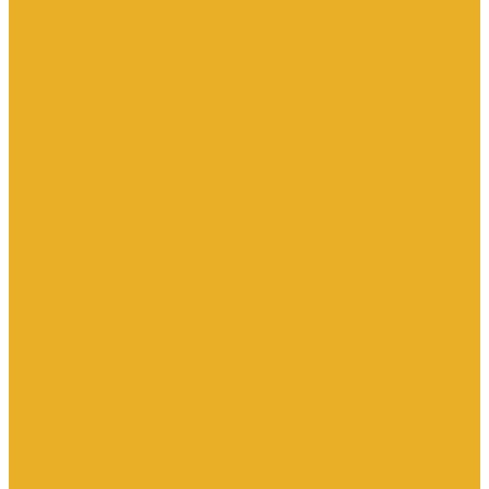
Контакторы тяговые
Пускатели и контакторы магнитные
Пускатели комбинированные, контактные сборки
Реле для контакторов
Рубильники, разъединители, выключатели нагрузки
Аппараты АВР
Вспомогательные элементы и аксессуары
Кулачковые переключатели
Разъединители
Рубильники и выключатели нагрузки
Счетчики электроэнергии
Аксессуары для счетчиков
Счетчики многофункциональные
Счетчики однофазные
Счетчики трехфазные
Автоматизированные системы управления
технологическими процессами (АСУТП)
Блоки питания для систем автоматизации
Вспомогательные элементы, аксессуары и запасные части
Датчики идентификации
Датчики машинного зрения
Коммутаторы сетевые
Компьютеры промышленные