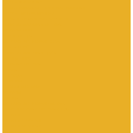
Насосы дренажные
Насосы поверхностные и вертикальные
Насосы циркуляционные
Трубы и соединительные части
Полипропиленовые системы
Заглушки ППРС
Компенсаторы
Металлопластиковые трубы
Муфты ППРС
Полипропиленовые трубы
Фланцы ППРС
Стальные системы
Отводы
Переходы
Тройники
Трубная заготовка
Заглушки
Фланцы
Металлопластиковые системы
Полиэтиленовые системы (ПНД)
Фитинги
Фитинги стальные
Фитинги латунные
Фитинги чугунные