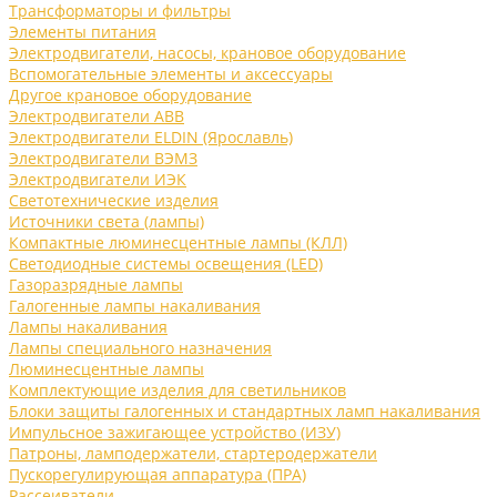
Трансформаторы и фильтры
Элементы питания
Электродвигатели, насосы, крановое оборудование
Вспомогательные элементы и аксессуары
Другое крановое оборудование
Электродвигатели ABB
Электродвигатели ELDIN (Ярославль)
Электродвигатели ВЭМЗ
Электродвигатели ИЭК
Светотехнические изделия
Источники света (лампы)
Компактные люминесцентные лампы (КЛЛ)
Светодиодные системы освещения (LED)
Газоразрядные лампы
Галогенные лампы накаливания
Лампы накаливания
Лампы специального назначения
Люминесцентные лампы
Комплектующие изделия для светильников
Блоки защиты галогенных и стандартных ламп накаливания
Импульсное зажигающее устройство (ИЗУ)
Патроны, ламподержатели, стартеродержатели
Пускорегулирующая аппаратура (ПРА)
Рассеиватели