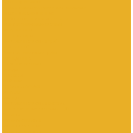
Насосы дренажные
Насосы поверхностные и вертикальные
Насосы циркуляционные
Трубы и соединительные части
Полипропиленовые системы
Заглушки ППРС
Компенсаторы
Металлопластиковые трубы
Муфты ППРС
Полипропиленовые трубы
Фланцы ППРС
Стальные системы
Отводы
Переходы
Тройники
Трубная заготовка
Заглушки
Фланцы
Металлопластиковые системы
Полиэтиленовые системы (ПНД)
Фитинги
Фитинги стальные
Фитинги латунные
Фитинги чугунные