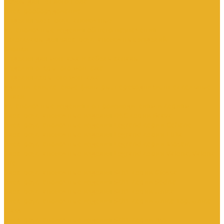
Трубы для теплого пола
Электрооборудование
Изделия электроустановочные
Установочные изделия общего назначения
Аксессуары для электроустановочных изделий
Звонки
Изделия для монтажа в кабель-каналы
Изделия открытого монтажа
Изделия скрытого монтажа
Удлинители, сетевые фильтры, переходники, штепсельные
вилки
Установочные изделия по производителям и сериям
Электроустановочные изделия DKC серии Brava
Электроустановочные изделия Legrand серии Celiane
Электроустановочные изделия Legrand серии Etika
Электроустановочные изделия Legrand серии Mosaic
Электроустановочные изделия Legrand серии Valena, Valena
Life
Электроустановочные изделия SchE серии Glossa
Электроустановочные изделия SchE серии Sedna
Электроустановочные изделия SchE серии Unica
Электроустановочные изделия SchE серии Unica Top, Unica
Class
Электроустановочные изделия SchE серии Дуэт