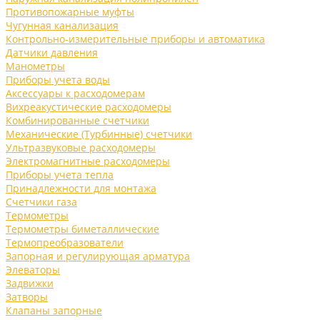
Противопожарные муфты
Чугунная канализация
Контрольно-измерительные приборы и автоматика
Датчики давления
Манометры
Приборы учета воды
Аксессуары к расходомерам
Вихреакустические расходомеры
Комбинированные счетчики
Механические (Турбинные) счетчики
Ультразвуковые расходомеры
Электромагнитные расходомеры
Приборы учета тепла
Принадлежности для монтажа
Счетчики газа
Термометры
Термометры биметаллические
Термопреобразователи
Запорная и регулирующая арматура
Элеваторы
Задвижки
Затворы
Клапаны запорные