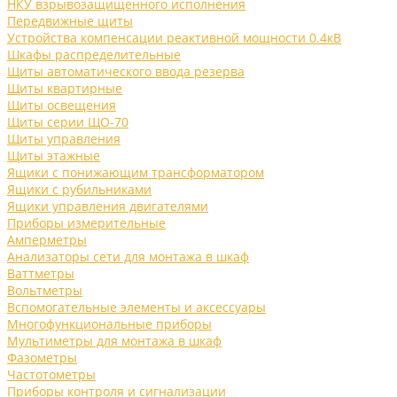
НКУ взрывозащищенного исполнения
Передвижные щиты
Устройства компенсации реактивной мощности 0.4кВ
Шкафы распределительные
Щиты автоматического ввода резерва
Щиты квартирные
Щиты освещения
Щиты серии ЩО-70
Щиты управления
Щиты этажные
Ящики с понижающим трансформатором
Ящики с рубильниками
Ящики управления двигателями
Приборы измерительные
Амперметры
Анализаторы сети для монтажа в шкаф
Ваттметры
Вольтметры
Вспомогательные элементы и аксессуары
Многофункциональные приборы
Мультиметры для монтажа в шкаф
Фазометры
Частотометры
Приборы контроля и сигнализации