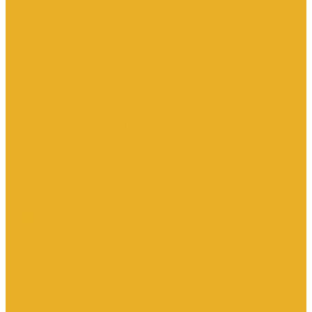
Контроллеры
Микроконтроллеры
Модемы
Модули логические
Панели оператора
Программаторы
Программируемые логические контроллеры
Программное обеспечение
Промышленное сетевое оборудование
Процессоры коммуникационные
Распределенная периферия
Устройства для промышленных следящих систем
Устройства для человеко-машинного интерфейса
Аппараты защиты
Автоматические выключатели
Вспомогательные элементы и аксессуары
Дифференциальная защита: УЗО, дифференциальные блоки
Ограничители импульсного перенапряжения
Устройства защиты на основе предохранителей
Устройства молниезащиты
Кнопки, кнопочные посты, переключатели, светосигнальная
аппаратура
Аксессуары для кнопочных постов и светосигнальной
арматуры