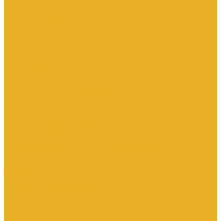
Контакторы тяговые
Пускатели и контакторы магнитные
Пускатели комбинированные, контактные сборки
Реле для контакторов
Рубильники, разъединители, выключатели нагрузки
Аппараты АВР
Вспомогательные элементы и аксессуары
Кулачковые переключатели
Разъединители
Рубильники и выключатели нагрузки
Счетчики электроэнергии
Аксессуары для счетчиков
Счетчики многофункциональные
Счетчики однофазные
Счетчики трехфазные
Автоматизированные системы управления
технологическими процессами (АСУТП)
Блоки питания для систем автоматизации
Вспомогательные элементы, аксессуары и запасные части
Датчики идентификации
Датчики машинного зрения
Коммутаторы сетевые
Компьютеры промышленные