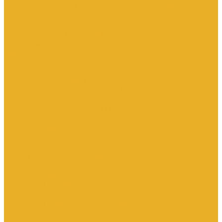
Электроустановочные изделия SchE серии Прима
Электроустановочные изделия Simon серии Simon15
Электроустановочные изделия TDM
Установочные изделия специального назначения
(антивандальные и др.)
Выключатели
Розетки
Устройства контроля
Устройства управления
Кабельно-проводниковая продукция
Кабели
Кабели с медной токопроводящей жилой
Кабели с алюминиевой токопроводящей жилой
Провода и шнуры
Провода с алюминиевой токопроводящей жилой
Провода с медной токопроводящей жилой
Оборудование низковольтное
Пускатели, контакторы и аксессуары к ним
Вспомогательные элементы и аксессуары
Контакторы в модульном исполнении
Контакторы вакуумные
Контакторы компенсации реактивной мощности
Контакторы малогабаритные (миниконтакторы)
Контакторы полупроводниковые