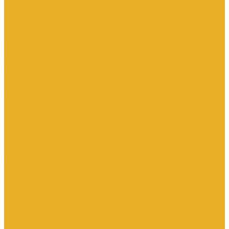
Электромагнитные расходомеры
Приборы учета тепла
Принадлежности для монтажа
Счетчики газа
Термометры
Термометры биметаллические
Термопреобразователи
Запорная и регулирующая арматура
Элеваторы
Задвижки
Затворы
Клапаны запорные
Клапаны обратные
Краны
Краны латунные
Краны стальные
Прочие краны и регуляторы
Фильтры
Насосное оборудование
Комплектующие для насосов
Насосы вибрационные
Насосы глубинные
Насосы для опрессовки