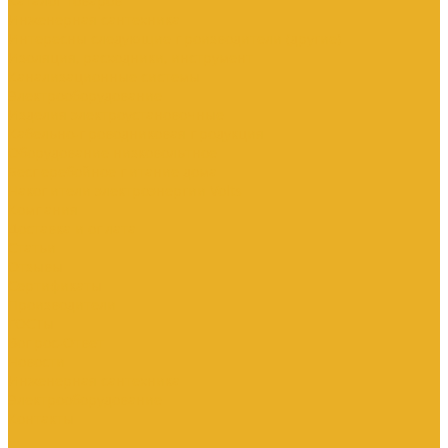
Каталог товаров
Инженерная сантехника
Интересны следующие производители (другие)
Изоляция, расходники, инструмент
Канализационные системы
Электрооборудование
Изделия электроустановочные
Кабельно-проводниковая продукция
Оборудование низковольтное
Бесперебойное питание дома
Накопители электроэнергии Volts
Компания
Доставка и оплата
Статьи
Отзывы
Сертификаты
Производители
ГОСТы
Вопрос-Ответ
Новости
Инженерная сантехника
Электрооборудование
Контакты
...