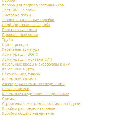
Короба
Короба для подвеса светильников
Лестничные лотки
Листовые лотки
Лючки и напольные коробки
Перфорированные короба
Пластиковые лотки
Проволочные лотки
Трубы
Шинопроводы
Кабельная арматура
Арматура для ВОЛС
Арматура для монтажа СИП
Кабельные вводы и аксессуары к ним
Кабельные муфты
Наконечники, гильзы
Клеммные зажимы
Аксессуары клеммных соединений
Блоки зажимов
Клеммные соединения специальные
Сжимы
Строительно-монтажные клеммы и скрутки
Коробки распределительные
Коробки общего назначения