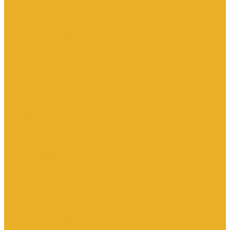
Котлы и водонагреватели
Водонагреватели
Котлы
Подводка сильфонная для газа
Люки и дождеприемники
Радиаторы и комплектующие
Алюминиевые радиаторы
Биметаллические радиаторы
Комплектующие для радиаторов
Стальные панельные радиаторы
Терморегулирующая арматура
Чугунные радиаторы
Расширительные баки
Сантехника
Арматура для бачка
Гибкая подводка
Полотенцесушители
Санфаянс
Сифоны
Смесители и душ
Теплый пол
Коллекторные группы
Комплектующие для монтажа