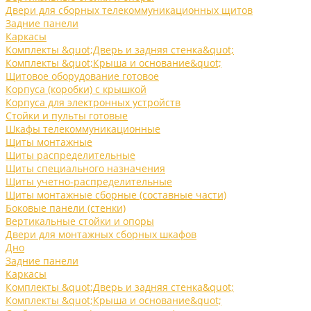
Двери для сборных телекоммуникационных щитов
Задние панели
Каркасы
Комплекты &quot;Дверь и задняя стенка&quot;
Комплекты &quot;Крыша и основание&quot;
Щитовое оборудование готовое
Корпуса (коробки) с крышкой
Корпуса для электронных устройств
Стойки и пульты готовые
Шкафы телекоммуникационные
Щиты монтажные
Щиты распределительные
Щиты специального назначения
Щиты учетно-распределительные
Щиты монтажные сборные (составные части)
Боковые панели (стенки)
Вертикальные стойки и опоры
Двери для монтажных сборных шкафов
Дно
Задние панели
Каркасы
Комплекты &quot;Дверь и задняя стенка&quot;
Комплекты &quot;Крыша и основание&quot;