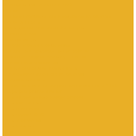
Аксессуары для переключателей
Кнопки
Кнопки и переключатели в модульном исполнении
Кнопочные посты
Лампы для светосигнальной арматуры
Переключатели
Потенциометры
Светосигнальные стойки, маяки
Комплектные низковольтные устройства
Вводно-распределительные устройства
Главная шина заземления
Главные распределительные щиты
НКУ взрывозащищенного исполнения
Передвижные щиты
Устройства компенсации реактивной мощности 0.4кВ
Шкафы распределительные
Щиты автоматического ввода резерва
Щиты квартирные
Щиты освещения
Щиты серии ЩО-70
Щиты управления
Щиты этажные
Ящики с понижающим трансформатором