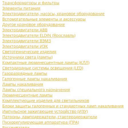
Трансформаторы и фильтры
Элементы питания
Электродвигатели, насосы, крановое оборудование
Вспомогательные элементы и аксессуары
Другое крановое оборудование
Электродвигатели ABB
Электродвигатели ELDIN (Ярославль)
Электродвигатели ВЭМЗ
Электродвигатели ИЭК
Светотехнические изделия
Источники света (лампы)
Компактные люминесцентные лампы (КЛЛ)
Светодиодные системы освещения (LED)
Газоразрядные лампы
Галогенные лампы накаливания
Лампы накаливания
Лампы специального назначения
Люминесцентные лампы
Комплектующие изделия для светильников
Блоки защиты галогенных и стандартных ламп накаливания
Импульсное зажигающее устройство (ИЗУ)
Патроны, ламподержатели, стартеродержатели
Пускорегулирующая аппаратура (ПРА)
Рассеиватели