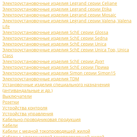
Электроустановочные изделия Legrand серии Celiane
Электроустановочные изделия Legrand серии Etika
Электроустановочные изделия Legrand серии Mosaic
Электроустановочные изделия Legrand серии Valena, Valena
Life
Электроустановочные изделия SchE серии Glossa
Электроустановочные изделия SchE серии Sedna
Электроустановочные изделия SchE серии Unica
Электроустановочные изделия SchE серии Unica Top, Unica
Class
Электроустановочные изделия SchE серии Дуэт
Электроустановочные изделия SchE серии Прима
Электроустановочные изделия Simon серии Simon15
Электроустановочные изделия TDM
Установочные изделия специального назначения
(антивандальные и др.)
Выключатели
Розетки
Устройства контроля
Устройства управления
Кабельно-проводниковая продукция
Кабели
Кабели с медной токопроводящей жилой
Кабели с алюминиевой токопроводящей жилой