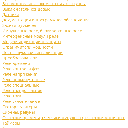
Вспомогательные элементы и аксессуары
Выключатели концевые
Датчики
Документация и программное обеспечение
Звонки, зуммеры
Импульсные реле, блокировочные реле
Интерфейсные модули реле
Модули индикации и защиты
Ограничители мощности
Посты звуковой сигнализации
Преобразователи
Реле времени
Реле контроля фаз
Реле напряжения
Реле промежуточные
Реле специальные
Реле твердотельное
Реле тока
Реле указательные
Светорегуляторы
Сирены, ревуны
Счетчики времени, счетчики импульсов, счетчики моточасов
Таймеры