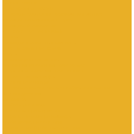
Каталог товаров
Инженерная сантехника
Интересны следующие производители (другие)
Изоляция, расходники, инструмент
Изоляция, теплоизоляция
Инструмент сантехнический
Метизы
Прокладки и ремонтные комплекты
Уплотнительные материалы
Хомуты
Канализационные системы
Внутренняя канализация полипропилен
Наружная канализация полипропилен
Противопожарные муфты
Чугунная канализация
Контрольно-измерительные приборы и автоматика
Датчики давления
Манометры
Приборы учета воды
Аксессуары к расходомерам
Вихреакустические расходомеры
Комбинированные счетчики
Механические (Турбинные) счетчики
Ультразвуковые расходомеры