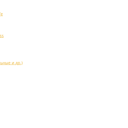
fe
ss
ьные и др.)