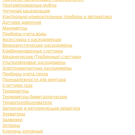
Противопожарные муфты
Чугунная канализация
Контрольно-измерительные приборы и автоматика
Датчики давления
Манометры
Приборы учета воды
Аксессуары к расходомерам
Вихреакустические расходомеры
Комбинированные счетчики
Механические (Турбинные) счетчики
Ультразвуковые расходомеры
Электромагнитные расходомеры
Приборы учета тепла
Принадлежности для монтажа
Счетчики газа
Термометры
Термометры биметаллические
Термопреобразователи
Запорная и регулирующая арматура
Элеваторы
Задвижки
Затворы
Клапаны запорные