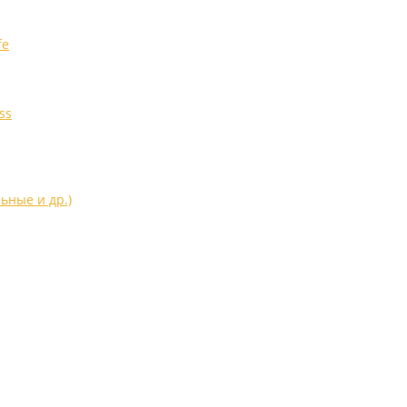
fe
ss
ьные и др.)