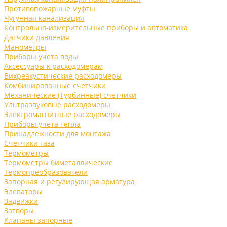
Противопожарные муфты
Чугунная канализация
Контрольно-измерительные приборы и автоматика
Датчики давления
Манометры
Приборы учета воды
Аксессуары к расходомерам
Вихреакустические расходомеры
Комбинированные счетчики
Механические (Турбинные) счетчики
Ультразвуковые расходомеры
Электромагнитные расходомеры
Приборы учета тепла
Принадлежности для монтажа
Счетчики газа
Термометры
Термометры биметаллические
Термопреобразователи
Запорная и регулирующая арматура
Элеваторы
Задвижки
Затворы
Клапаны запорные