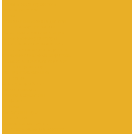
Котлы и водонагреватели
Водонагреватели
Котлы
Подводка сильфонная для газа
Люки и дождеприемники
Радиаторы и комплектующие
Алюминиевые радиаторы
Биметаллические радиаторы
Комплектующие для радиаторов
Стальные панельные радиаторы
Терморегулирующая арматура
Чугунные радиаторы
Расширительные баки
Сантехника
Арматура для бачка
Гибкая подводка
Полотенцесушители
Санфаянс
Сифоны
Смесители и душ
Теплый пол
Коллекторные группы
Комплектующие для монтажа