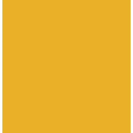
Насосы дренажные
Насосы поверхностные и вертикальные
Насосы циркуляционные
Трубы и соединительные части
Полипропиленовые системы
Заглушки ППРС
Компенсаторы
Металлопластиковые трубы
Муфты ППРС
Полипропиленовые трубы
Фланцы ППРС
Стальные системы
Отводы
Переходы
Тройники
Трубная заготовка
Заглушки
Фланцы
Металлопластиковые системы
Полиэтиленовые системы (ПНД)
Фитинги
Фитинги стальные
Фитинги латунные
Фитинги чугунные