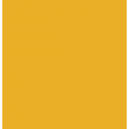
Каталог товаров
Инженерная сантехника
Интересны следующие производители (другие)
Изоляция, расходники, инструмент
Канализационные системы
Электрооборудование
Изделия электроустановочные
Кабельно-проводниковая продукция
Оборудование низковольтное
Бесперебойное питание дома
Накопители электроэнергии Volts
Компания
Доставка и оплата
Статьи
Отзывы
Сертификаты
Производители
ГОСТы
Вопрос-Ответ
Новости
Инженерная сантехника
Электрооборудование
Контакты
...