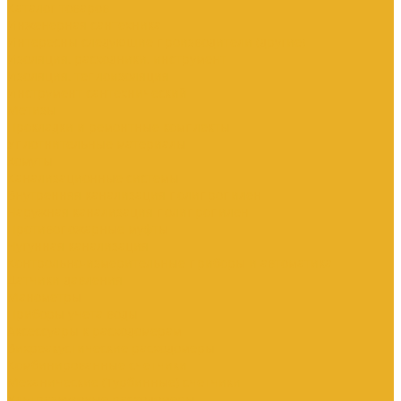
Каталог товаров
Инженерная сантехника
Интересны следующие производители (другие)
Изоляция, расходники, инструмент
Изоляция, теплоизоляция
Инструмент сантехнический
Метизы
Прокладки и ремонтные комплекты
Уплотнительные материалы
Хомуты
Канализационные системы
Внутренняя канализация полипропилен
Наружная канализация полипропилен
Противопожарные муфты
Чугунная канализация
Контрольно-измерительные приборы и автоматика
Датчики давления
Манометры
Приборы учета воды
Аксессуары к расходомерам
Вихреакустические расходомеры
Комбинированные счетчики
Механические (Турбинные) счетчики
Ультразвуковые расходомеры