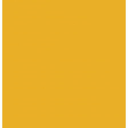
Трубы для теплого пола
Электрооборудование
Изделия электроустановочные
Установочные изделия общего назначения
Аксессуары для электроустановочных изделий
Звонки
Изделия для монтажа в кабель-каналы
Изделия открытого монтажа
Изделия скрытого монтажа
Удлинители, сетевые фильтры, переходники, штепсельные
вилки
Установочные изделия по производителям и сериям
Электроустановочные изделия DKC серии Brava
Электроустановочные изделия Legrand серии Celiane
Электроустановочные изделия Legrand серии Etika
Электроустановочные изделия Legrand серии Mosaic
Электроустановочные изделия Legrand серии Valena, Valena
Life
Электроустановочные изделия SchE серии Glossa
Электроустановочные изделия SchE серии Sedna
Электроустановочные изделия SchE серии Unica
Электроустановочные изделия SchE серии Unica Top, Unica
Class
Электроустановочные изделия SchE серии Дуэт