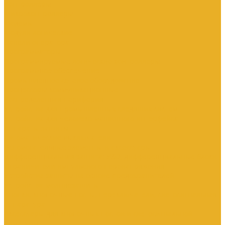
Контроллеры
Микроконтроллеры
Модемы
Модули логические
Панели оператора
Программаторы
Программируемые логические контроллеры
Программное обеспечение
Промышленное сетевое оборудование
Процессоры коммуникационные
Распределенная периферия
Устройства для промышленных следящих систем
Устройства для человеко-машинного интерфейса
Аппараты защиты
Автоматические выключатели
Вспомогательные элементы и аксессуары
Дифференциальная защита: УЗО, дифференциальные блоки
Ограничители импульсного перенапряжения
Устройства защиты на основе предохранителей
Устройства молниезащиты
Кнопки, кнопочные посты, переключатели, светосигнальная
аппаратура
Аксессуары для кнопочных постов и светосигнальной
арматуры