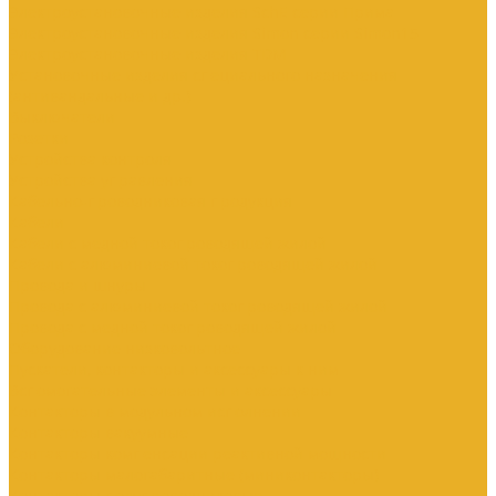
Электроустановочные изделия SchE серии Прима
Электроустановочные изделия Simon серии Simon15
Электроустановочные изделия TDM
Установочные изделия специального назначения
(антивандальные и др.)
Выключатели
Розетки
Устройства контроля
Устройства управления
Кабельно-проводниковая продукция
Кабели
Кабели с медной токопроводящей жилой
Кабели с алюминиевой токопроводящей жилой
Провода и шнуры
Провода с алюминиевой токопроводящей жилой
Провода с медной токопроводящей жилой
Оборудование низковольтное
Пускатели, контакторы и аксессуары к ним
Вспомогательные элементы и аксессуары
Контакторы в модульном исполнении
Контакторы вакуумные
Контакторы компенсации реактивной мощности
Контакторы малогабаритные (миниконтакторы)
Контакторы полупроводниковые