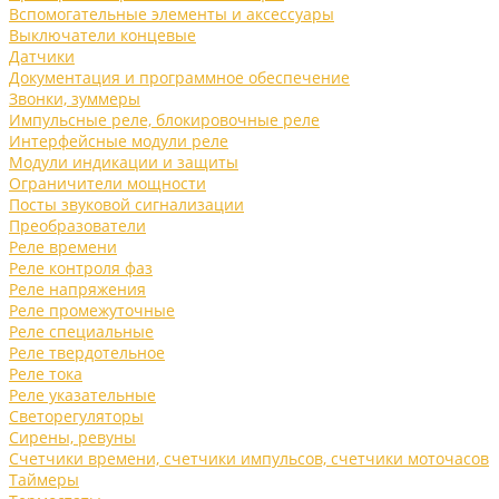
Вспомогательные элементы и аксессуары
Выключатели концевые
Датчики
Документация и программное обеспечение
Звонки, зуммеры
Импульсные реле, блокировочные реле
Интерфейсные модули реле
Модули индикации и защиты
Ограничители мощности
Посты звуковой сигнализации
Преобразователи
Реле времени
Реле контроля фаз
Реле напряжения
Реле промежуточные
Реле специальные
Реле твердотельное
Реле тока
Реле указательные
Светорегуляторы
Сирены, ревуны
Счетчики времени, счетчики импульсов, счетчики моточасов
Таймеры