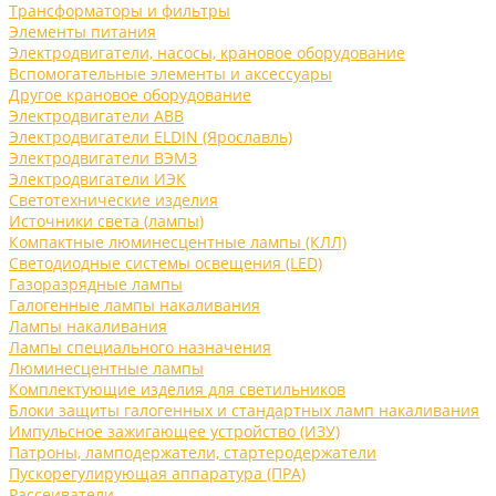
Трансформаторы и фильтры
Элементы питания
Электродвигатели, насосы, крановое оборудование
Вспомогательные элементы и аксессуары
Другое крановое оборудование
Электродвигатели ABB
Электродвигатели ELDIN (Ярославль)
Электродвигатели ВЭМЗ
Электродвигатели ИЭК
Светотехнические изделия
Источники света (лампы)
Компактные люминесцентные лампы (КЛЛ)
Светодиодные системы освещения (LED)
Газоразрядные лампы
Галогенные лампы накаливания
Лампы накаливания
Лампы специального назначения
Люминесцентные лампы
Комплектующие изделия для светильников
Блоки защиты галогенных и стандартных ламп накаливания
Импульсное зажигающее устройство (ИЗУ)
Патроны, ламподержатели, стартеродержатели
Пускорегулирующая аппаратура (ПРА)
Рассеиватели