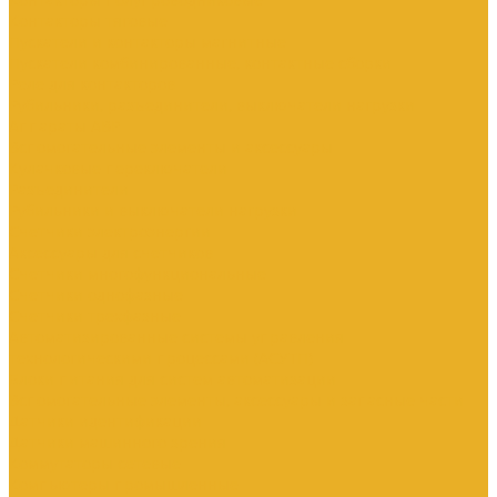
Контакторы тяговые
Пускатели и контакторы магнитные
Пускатели комбинированные, контактные сборки
Реле для контакторов
Рубильники, разъединители, выключатели нагрузки
Аппараты АВР
Вспомогательные элементы и аксессуары
Кулачковые переключатели
Разъединители
Рубильники и выключатели нагрузки
Счетчики электроэнергии
Аксессуары для счетчиков
Счетчики многофункциональные
Счетчики однофазные
Счетчики трехфазные
Автоматизированные системы управления
технологическими процессами (АСУТП)
Блоки питания для систем автоматизации
Вспомогательные элементы, аксессуары и запасные части
Датчики идентификации
Датчики машинного зрения
Коммутаторы сетевые
Компьютеры промышленные