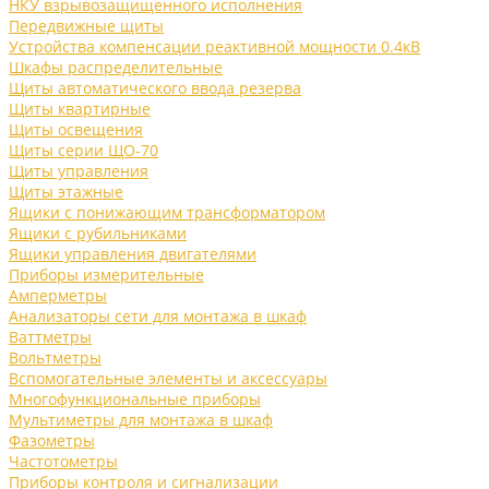
НКУ взрывозащищенного исполнения
Передвижные щиты
Устройства компенсации реактивной мощности 0.4кВ
Шкафы распределительные
Щиты автоматического ввода резерва
Щиты квартирные
Щиты освещения
Щиты серии ЩО-70
Щиты управления
Щиты этажные
Ящики с понижающим трансформатором
Ящики с рубильниками
Ящики управления двигателями
Приборы измерительные
Амперметры
Анализаторы сети для монтажа в шкаф
Ваттметры
Вольтметры
Вспомогательные элементы и аксессуары
Многофункциональные приборы
Мультиметры для монтажа в шкаф
Фазометры
Частотометры
Приборы контроля и сигнализации