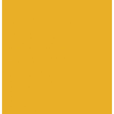
Аксессуары для переключателей
Кнопки
Кнопки и переключатели в модульном исполнении
Кнопочные посты
Лампы для светосигнальной арматуры
Переключатели
Потенциометры
Светосигнальные стойки, маяки
Комплектные низковольтные устройства
Вводно-распределительные устройства
Главная шина заземления
Главные распределительные щиты
НКУ взрывозащищенного исполнения
Передвижные щиты
Устройства компенсации реактивной мощности 0.4кВ
Шкафы распределительные
Щиты автоматического ввода резерва
Щиты квартирные
Щиты освещения
Щиты серии ЩО-70
Щиты управления
Щиты этажные
Ящики с понижающим трансформатором