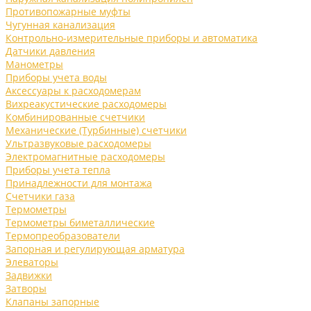
Противопожарные муфты
Чугунная канализация
Контрольно-измерительные приборы и автоматика
Датчики давления
Манометры
Приборы учета воды
Аксессуары к расходомерам
Вихреакустические расходомеры
Комбинированные счетчики
Механические (Турбинные) счетчики
Ультразвуковые расходомеры
Электромагнитные расходомеры
Приборы учета тепла
Принадлежности для монтажа
Счетчики газа
Термометры
Термометры биметаллические
Термопреобразователи
Запорная и регулирующая арматура
Элеваторы
Задвижки
Затворы
Клапаны запорные