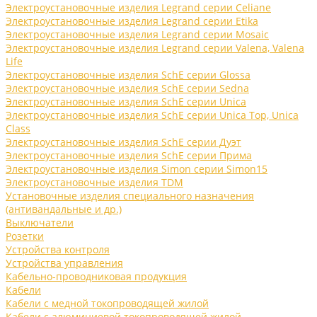
Электроустановочные изделия Legrand серии Celiane
Электроустановочные изделия Legrand серии Etika
Электроустановочные изделия Legrand серии Mosaic
Электроустановочные изделия Legrand серии Valena, Valena
Life
Электроустановочные изделия SchE серии Glossa
Электроустановочные изделия SchE серии Sedna
Электроустановочные изделия SchE серии Unica
Электроустановочные изделия SchE серии Unica Top, Unica
Class
Электроустановочные изделия SchE серии Дуэт
Электроустановочные изделия SchE серии Прима
Электроустановочные изделия Simon серии Simon15
Электроустановочные изделия TDM
Установочные изделия специального назначения
(антивандальные и др.)
Выключатели
Розетки
Устройства контроля
Устройства управления
Кабельно-проводниковая продукция
Кабели
Кабели с медной токопроводящей жилой
Кабели с алюминиевой токопроводящей жилой