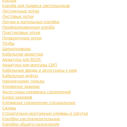
Короба
Короба для подвеса светильников
Лестничные лотки
Листовые лотки
Лючки и напольные коробки
Перфорированные короба
Пластиковые лотки
Проволочные лотки
Трубы
Шинопроводы
Кабельная арматура
Арматура для ВОЛС
Арматура для монтажа СИП
Кабельные вводы и аксессуары к ним
Кабельные муфты
Наконечники, гильзы
Клеммные зажимы
Аксессуары клеммных соединений
Блоки зажимов
Клеммные соединения специальные
Сжимы
Строительно-монтажные клеммы и скрутки
Коробки распределительные
Коробки общего назначения