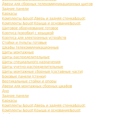
Двери для сборных телекоммуникационных щитов
Задние панели
Каркасы
Комплекты &quot;Дверь и задняя стенка&quot;
Комплекты &quot;Крыша и основание&quot;
Щитовое оборудование готовое
Корпуса (коробки) с крышкой
Корпуса для электронных устройств
Стойки и пульты готовые
Шкафы телекоммуникационные
Щиты монтажные
Щиты распределительные
Щиты специального назначения
Щиты учетно-распределительные
Щиты монтажные сборные (составные части)
Боковые панели (стенки)
Вертикальные стойки и опоры
Двери для монтажных сборных шкафов
Дно
Задние панели
Каркасы
Комплекты &quot;Дверь и задняя стенка&quot;
Комплекты &quot;Крыша и основание&quot;