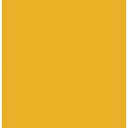
Котлы и водонагреватели
Водонагреватели
Котлы
Подводка сильфонная для газа
Люки и дождеприемники
Радиаторы и комплектующие
Алюминиевые радиаторы
Биметаллические радиаторы
Комплектующие для радиаторов
Стальные панельные радиаторы
Терморегулирующая арматура
Чугунные радиаторы
Расширительные баки
Сантехника
Арматура для бачка
Гибкая подводка
Полотенцесушители
Санфаянс
Сифоны
Смесители и душ
Теплый пол
Коллекторные группы
Комплектующие для монтажа