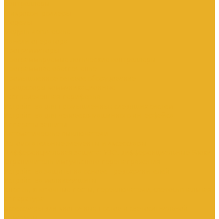
Контроллеры
Микроконтроллеры
Модемы
Модули логические
Панели оператора
Программаторы
Программируемые логические контроллеры
Программное обеспечение
Промышленное сетевое оборудование
Процессоры коммуникационные
Распределенная периферия
Устройства для промышленных следящих систем
Устройства для человеко-машинного интерфейса
Аппараты защиты
Автоматические выключатели
Вспомогательные элементы и аксессуары
Дифференциальная защита: УЗО, дифференциальные блоки
Ограничители импульсного перенапряжения
Устройства защиты на основе предохранителей
Устройства молниезащиты
Кнопки, кнопочные посты, переключатели, светосигнальная
аппаратура
Аксессуары для кнопочных постов и светосигнальной
арматуры