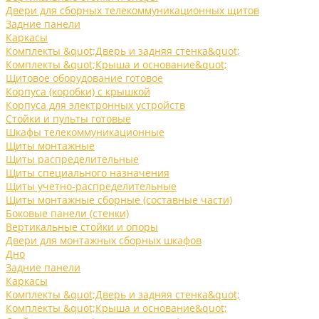
Двери для сборных телекоммуникационных щитов
Задние панели
Каркасы
Комплекты &quot;Дверь и задняя стенка&quot;
Комплекты &quot;Крыша и основание&quot;
Щитовое оборудование готовое
Корпуса (коробки) с крышкой
Корпуса для электронных устройств
Стойки и пульты готовые
Шкафы телекоммуникационные
Щиты монтажные
Щиты распределительные
Щиты специального назначения
Щиты учетно-распределительные
Щиты монтажные сборные (составные части)
Боковые панели (стенки)
Вертикальные стойки и опоры
Двери для монтажных сборных шкафов
Дно
Задние панели
Каркасы
Комплекты &quot;Дверь и задняя стенка&quot;
Комплекты &quot;Крыша и основание&quot;