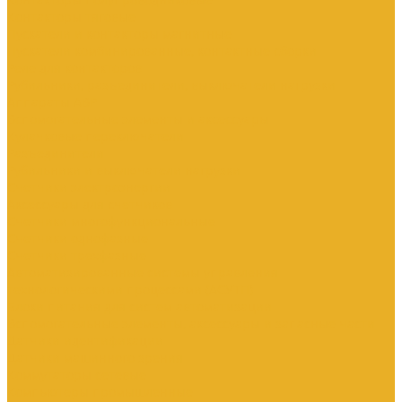
Контакторы тяговые
Пускатели и контакторы магнитные
Пускатели комбинированные, контактные сборки
Реле для контакторов
Рубильники, разъединители, выключатели нагрузки
Аппараты АВР
Вспомогательные элементы и аксессуары
Кулачковые переключатели
Разъединители
Рубильники и выключатели нагрузки
Счетчики электроэнергии
Аксессуары для счетчиков
Счетчики многофункциональные
Счетчики однофазные
Счетчики трехфазные
Автоматизированные системы управления
технологическими процессами (АСУТП)
Блоки питания для систем автоматизации
Вспомогательные элементы, аксессуары и запасные части
Датчики идентификации
Датчики машинного зрения
Коммутаторы сетевые
Компьютеры промышленные