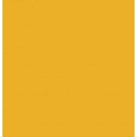
Трубы для теплого пола
Электрооборудование
Изделия электроустановочные
Установочные изделия общего назначения
Аксессуары для электроустановочных изделий
Звонки
Изделия для монтажа в кабель-каналы
Изделия открытого монтажа
Изделия скрытого монтажа
Удлинители, сетевые фильтры, переходники, штепсельные
вилки
Установочные изделия по производителям и сериям
Электроустановочные изделия DKC серии Brava
Электроустановочные изделия Legrand серии Celiane
Электроустановочные изделия Legrand серии Etika
Электроустановочные изделия Legrand серии Mosaic
Электроустановочные изделия Legrand серии Valena, Valena
Life
Электроустановочные изделия SchE серии Glossa
Электроустановочные изделия SchE серии Sedna
Электроустановочные изделия SchE серии Unica
Электроустановочные изделия SchE серии Unica Top, Unica
Class
Электроустановочные изделия SchE серии Дуэт