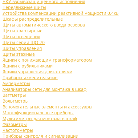
НКУ взрывозащищенного исполнения
Передвижные щиты
Устройства компенсации реактивной мощности 0.4кВ
Шкафы распределительные
Щиты автоматического ввода резерва
Щиты квартирные
Щиты освещения
Щиты серии ЩО-70
Щиты управления
Щиты этажные
Ящики с понижающим трансформатором
Ящики с рубильниками
Ящики управления двигателями
Приборы измерительные
Амперметры
Анализаторы сети для монтажа в шкаф
Ваттметры
Вольтметры
Вспомогательные элементы и аксессуары
Многофункциональные приборы
Мультиметры для монтажа в шкаф
Фазометры
Частотометры
Приборы контроля и сигнализации