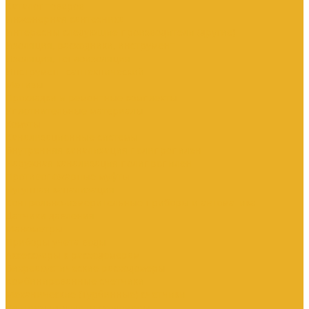
Каталог товаров
Инженерная сантехника
Интересны следующие производители (другие)
Изоляция, расходники, инструмент
Изоляция, теплоизоляция
Инструмент сантехнический
Метизы
Прокладки и ремонтные комплекты
Уплотнительные материалы
Хомуты
Канализационные системы
Внутренняя канализация полипропилен
Наружная канализация полипропилен
Противопожарные муфты
Чугунная канализация
Контрольно-измерительные приборы и автоматика
Датчики давления
Манометры
Приборы учета воды
Аксессуары к расходомерам
Вихреакустические расходомеры
Комбинированные счетчики
Механические (Турбинные) счетчики
Ультразвуковые расходомеры