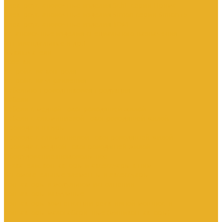
Электроустановочные изделия SchE серии Прима
Электроустановочные изделия Simon серии Simon15
Электроустановочные изделия TDM
Установочные изделия специального назначения
(антивандальные и др.)
Выключатели
Розетки
Устройства контроля
Устройства управления
Кабельно-проводниковая продукция
Кабели
Кабели с медной токопроводящей жилой
Кабели с алюминиевой токопроводящей жилой
Провода и шнуры
Провода с алюминиевой токопроводящей жилой
Провода с медной токопроводящей жилой
Оборудование низковольтное
Пускатели, контакторы и аксессуары к ним
Вспомогательные элементы и аксессуары
Контакторы в модульном исполнении
Контакторы вакуумные
Контакторы компенсации реактивной мощности
Контакторы малогабаритные (миниконтакторы)
Контакторы полупроводниковые