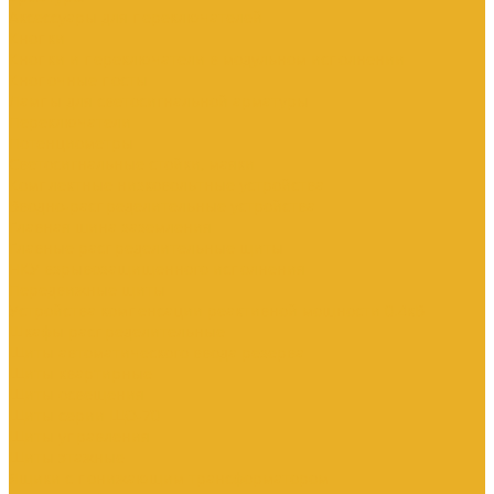
Аксессуары для переключателей
Кнопки
Кнопки и переключатели в модульном исполнении
Кнопочные посты
Лампы для светосигнальной арматуры
Переключатели
Потенциометры
Светосигнальные стойки, маяки
Комплектные низковольтные устройства
Вводно-распределительные устройства
Главная шина заземления
Главные распределительные щиты
НКУ взрывозащищенного исполнения
Передвижные щиты
Устройства компенсации реактивной мощности 0.4кВ
Шкафы распределительные
Щиты автоматического ввода резерва
Щиты квартирные
Щиты освещения
Щиты серии ЩО-70
Щиты управления
Щиты этажные
Ящики с понижающим трансформатором