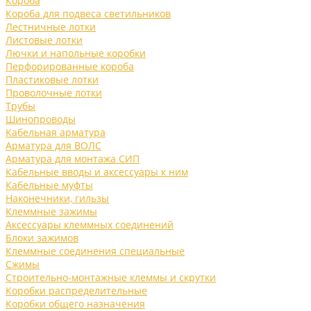
Короба
Короба для подвеса светильников
Лестничные лотки
Листовые лотки
Лючки и напольные коробки
Перфорированные короба
Пластиковые лотки
Проволочные лотки
Трубы
Шинопроводы
Кабельная арматура
Арматура для ВОЛС
Арматура для монтажа СИП
Кабельные вводы и аксессуары к ним
Кабельные муфты
Наконечники, гильзы
Клеммные зажимы
Аксессуары клеммных соединений
Блоки зажимов
Клеммные соединения специальные
Сжимы
Строительно-монтажные клеммы и скрутки
Коробки распределительные
Коробки общего назначения