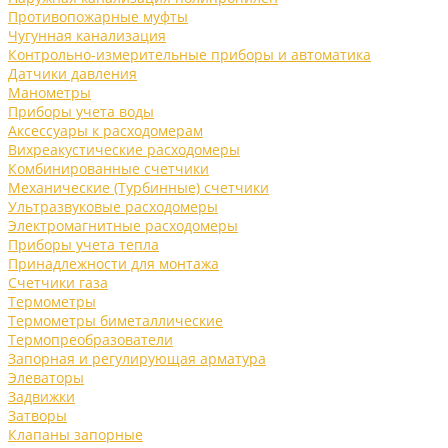
Противопожарные муфты
Чугунная канализация
Контрольно-измерительные приборы и автоматика
Датчики давления
Манометры
Приборы учета воды
Аксессуары к расходомерам
Вихреакустические расходомеры
Комбинированные счетчики
Механические (Турбинные) счетчики
Ультразвуковые расходомеры
Электромагнитные расходомеры
Приборы учета тепла
Принадлежности для монтажа
Счетчики газа
Термометры
Термометры биметаллические
Термопреобразователи
Запорная и регулирующая арматура
Элеваторы
Задвижки
Затворы
Клапаны запорные