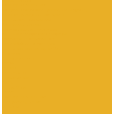
Каталог товаров
Инженерная сантехника
Интересны следующие производители (другие)
Изоляция, расходники, инструмент
Канализационные системы
Электрооборудование
Изделия электроустановочные
Кабельно-проводниковая продукция
Оборудование низковольтное
Бесперебойное питание дома
Накопители электроэнергии Volts
Компания
Доставка и оплата
Статьи
Отзывы
Сертификаты
Производители
ГОСТы
Вопрос-Ответ
Новости
Инженерная сантехника
Электрооборудование
Контакты
...