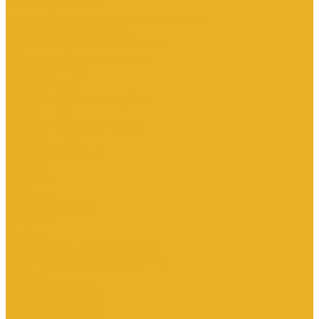
Насосы дренажные
Насосы поверхностные и вертикальные
Насосы циркуляционные
Трубы и соединительные части
Полипропиленовые системы
Заглушки ППРС
Компенсаторы
Металлопластиковые трубы
Муфты ППРС
Полипропиленовые трубы
Фланцы ППРС
Стальные системы
Отводы
Переходы
Тройники
Трубная заготовка
Заглушки
Фланцы
Металлопластиковые системы
Полиэтиленовые системы (ПНД)
Фитинги
Фитинги стальные
Фитинги латунные
Фитинги чугунные