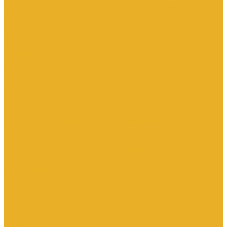
Электроустановочные изделия SchE серии Прима
Электроустановочные изделия Simon серии Simon15
Электроустановочные изделия TDM
Установочные изделия специального назначения
(антивандальные и др.)
Выключатели
Розетки
Устройства контроля
Устройства управления
Кабельно-проводниковая продукция
Кабели
Кабели с медной токопроводящей жилой
Кабели с алюминиевой токопроводящей жилой
Провода и шнуры
Провода с алюминиевой токопроводящей жилой
Провода с медной токопроводящей жилой
Оборудование низковольтное
Пускатели, контакторы и аксессуары к ним
Вспомогательные элементы и аксессуары
Контакторы в модульном исполнении
Контакторы вакуумные
Контакторы компенсации реактивной мощности
Контакторы малогабаритные (миниконтакторы)
Контакторы полупроводниковые