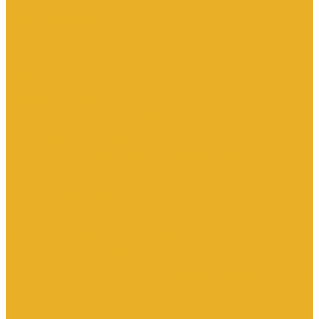
Контроллеры
Микроконтроллеры
Модемы
Модули логические
Панели оператора
Программаторы
Программируемые логические контроллеры
Программное обеспечение
Промышленное сетевое оборудование
Процессоры коммуникационные
Распределенная периферия
Устройства для промышленных следящих систем
Устройства для человеко-машинного интерфейса
Аппараты защиты
Автоматические выключатели
Вспомогательные элементы и аксессуары
Дифференциальная защита: УЗО, дифференциальные блоки
Ограничители импульсного перенапряжения
Устройства защиты на основе предохранителей
Устройства молниезащиты
Кнопки, кнопочные посты, переключатели, светосигнальная
аппаратура
Аксессуары для кнопочных постов и светосигнальной
арматуры