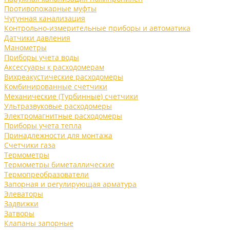
Противопожарные муфты
Чугунная канализация
Контрольно-измерительные приборы и автоматика
Датчики давления
Манометры
Приборы учета воды
Аксессуары к расходомерам
Вихреакустические расходомеры
Комбинированные счетчики
Механические (Турбинные) счетчики
Ультразвуковые расходомеры
Электромагнитные расходомеры
Приборы учета тепла
Принадлежности для монтажа
Счетчики газа
Термометры
Термометры биметаллические
Термопреобразователи
Запорная и регулирующая арматура
Элеваторы
Задвижки
Затворы
Клапаны запорные