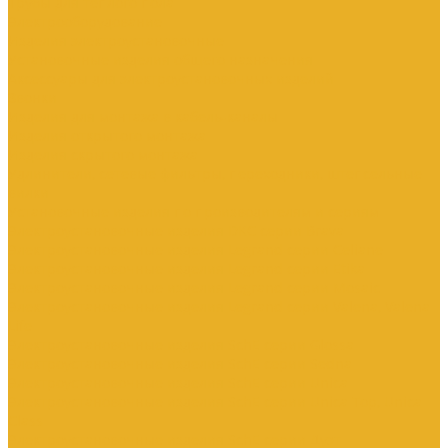
Трубы для теплого пола
Электрооборудование
Изделия электроустановочные
Установочные изделия общего назначения
Аксессуары для электроустановочных изделий
Звонки
Изделия для монтажа в кабель-каналы
Изделия открытого монтажа
Изделия скрытого монтажа
Удлинители, сетевые фильтры, переходники, штепсельные
вилки
Установочные изделия по производителям и сериям
Электроустановочные изделия DKC серии Brava
Электроустановочные изделия Legrand серии Celiane
Электроустановочные изделия Legrand серии Etika
Электроустановочные изделия Legrand серии Mosaic
Электроустановочные изделия Legrand серии Valena, Valena
Life
Электроустановочные изделия SchE серии Glossa
Электроустановочные изделия SchE серии Sedna
Электроустановочные изделия SchE серии Unica
Электроустановочные изделия SchE серии Unica Top, Unica
Class
Электроустановочные изделия SchE серии Дуэт