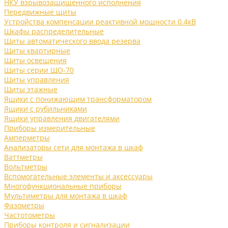
НКУ взрывозащищенного исполнения
Передвижные щиты
Устройства компенсации реактивной мощности 0.4кВ
Шкафы распределительные
Щиты автоматического ввода резерва
Щиты квартирные
Щиты освещения
Щиты серии ЩО-70
Щиты управления
Щиты этажные
Ящики с понижающим трансформатором
Ящики с рубильниками
Ящики управления двигателями
Приборы измерительные
Амперметры
Анализаторы сети для монтажа в шкаф
Ваттметры
Вольтметры
Вспомогательные элементы и аксессуары
Многофункциональные приборы
Мультиметры для монтажа в шкаф
Фазометры
Частотометры
Приборы контроля и сигнализации