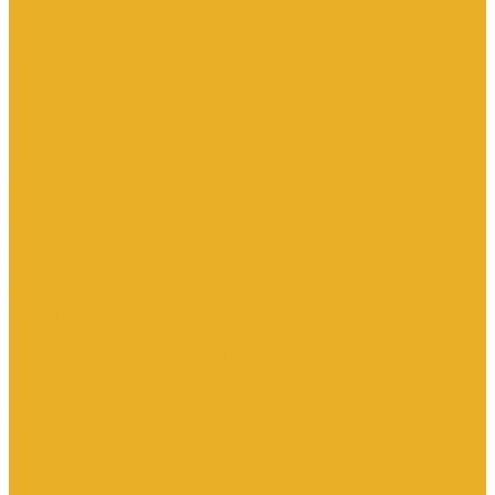
Электромагнитные расходомеры
Приборы учета тепла
Принадлежности для монтажа
Счетчики газа
Термометры
Термометры биметаллические
Термопреобразователи
Запорная и регулирующая арматура
Элеваторы
Задвижки
Затворы
Клапаны запорные
Клапаны обратные
Краны
Краны латунные
Краны стальные
Прочие краны и регуляторы
Фильтры
Насосное оборудование
Комплектующие для насосов
Насосы вибрационные
Насосы глубинные
Насосы для опрессовки