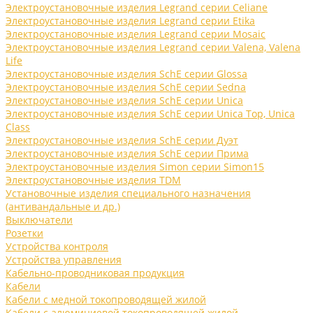
Электроустановочные изделия Legrand серии Celiane
Электроустановочные изделия Legrand серии Etika
Электроустановочные изделия Legrand серии Mosaic
Электроустановочные изделия Legrand серии Valena, Valena
Life
Электроустановочные изделия SchE серии Glossa
Электроустановочные изделия SchE серии Sedna
Электроустановочные изделия SchE серии Unica
Электроустановочные изделия SchE серии Unica Top, Unica
Class
Электроустановочные изделия SchE серии Дуэт
Электроустановочные изделия SchE серии Прима
Электроустановочные изделия Simon серии Simon15
Электроустановочные изделия TDM
Установочные изделия специального назначения
(антивандальные и др.)
Выключатели
Розетки
Устройства контроля
Устройства управления
Кабельно-проводниковая продукция
Кабели
Кабели с медной токопроводящей жилой
Кабели с алюминиевой токопроводящей жилой