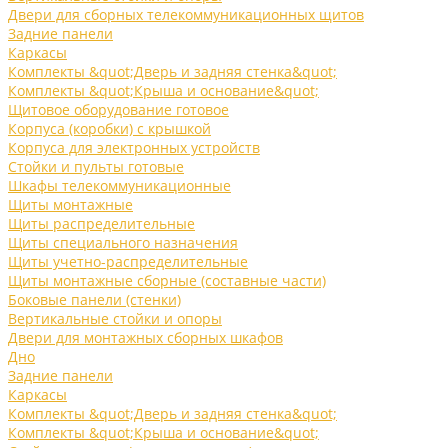
Двери для сборных телекоммуникационных щитов
Задние панели
Каркасы
Комплекты &quot;Дверь и задняя стенка&quot;
Комплекты &quot;Крыша и основание&quot;
Щитовое оборудование готовое
Корпуса (коробки) с крышкой
Корпуса для электронных устройств
Стойки и пульты готовые
Шкафы телекоммуникационные
Щиты монтажные
Щиты распределительные
Щиты специального назначения
Щиты учетно-распределительные
Щиты монтажные сборные (составные части)
Боковые панели (стенки)
Вертикальные стойки и опоры
Двери для монтажных сборных шкафов
Дно
Задние панели
Каркасы
Комплекты &quot;Дверь и задняя стенка&quot;
Комплекты &quot;Крыша и основание&quot;