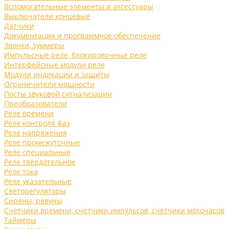
Вспомогательные элементы и аксессуары
Выключатели концевые
Датчики
Документация и программное обеспечение
Звонки, зуммеры
Импульсные реле, блокировочные реле
Интерфейсные модули реле
Модули индикации и защиты
Ограничители мощности
Посты звуковой сигнализации
Преобразователи
Реле времени
Реле контроля фаз
Реле напряжения
Реле промежуточные
Реле специальные
Реле твердотельное
Реле тока
Реле указательные
Светорегуляторы
Сирены, ревуны
Счетчики времени, счетчики импульсов, счетчики моточасов
Таймеры