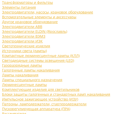
Трансформаторы и фильтры
Элементы питания
Электродвигатели, насосы, крановое оборудование
Вспомогательные элементы и аксессуары
Другое крановое оборудование
Электродвигатели ABB
Электродвигатели ELDIN (Ярославль)
Электродвигатели ВЭМЗ
Электродвигатели ИЭК
Светотехнические изделия
Источники света (лампы)
Компактные люминесцентные лампы (КЛЛ)
Светодиодные системы освещения (LED)
Газоразрядные лампы
Галогенные лампы накаливания
Лампы накаливания
Лампы специального назначения
Люминесцентные лампы
Комплектующие изделия для светильников
Блоки защиты галогенных и стандартных ламп накаливания
Импульсное зажигающее устройство (ИЗУ)
Патроны, ламподержатели, стартеродержатели
Пускорегулирующая аппаратура (ПРА)
Рассеиватели