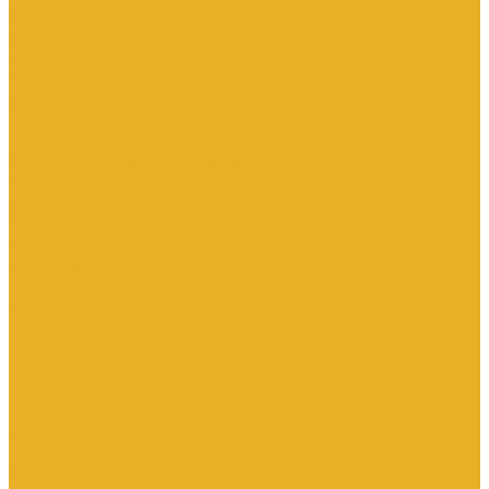
Аксессуары для переключателей
Кнопки
Кнопки и переключатели в модульном исполнении
Кнопочные посты
Лампы для светосигнальной арматуры
Переключатели
Потенциометры
Светосигнальные стойки, маяки
Комплектные низковольтные устройства
Вводно-распределительные устройства
Главная шина заземления
Главные распределительные щиты
НКУ взрывозащищенного исполнения
Передвижные щиты
Устройства компенсации реактивной мощности 0.4кВ
Шкафы распределительные
Щиты автоматического ввода резерва
Щиты квартирные
Щиты освещения
Щиты серии ЩО-70
Щиты управления
Щиты этажные
Ящики с понижающим трансформатором