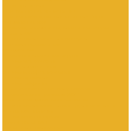
Контакторы тяговые
Пускатели и контакторы магнитные
Пускатели комбинированные, контактные сборки
Реле для контакторов
Рубильники, разъединители, выключатели нагрузки
Аппараты АВР
Вспомогательные элементы и аксессуары
Кулачковые переключатели
Разъединители
Рубильники и выключатели нагрузки
Счетчики электроэнергии
Аксессуары для счетчиков
Счетчики многофункциональные
Счетчики однофазные
Счетчики трехфазные
Автоматизированные системы управления
технологическими процессами (АСУТП)
Блоки питания для систем автоматизации
Вспомогательные элементы, аксессуары и запасные части
Датчики идентификации
Датчики машинного зрения
Коммутаторы сетевые
Компьютеры промышленные