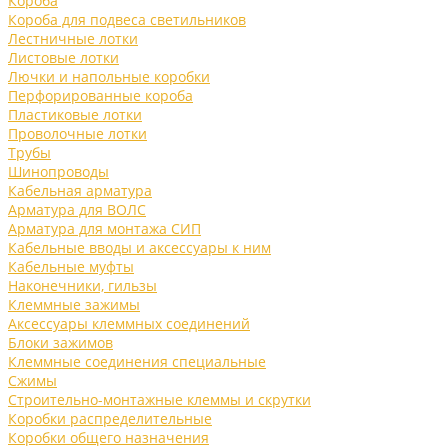
Короба
Короба для подвеса светильников
Лестничные лотки
Листовые лотки
Лючки и напольные коробки
Перфорированные короба
Пластиковые лотки
Проволочные лотки
Трубы
Шинопроводы
Кабельная арматура
Арматура для ВОЛС
Арматура для монтажа СИП
Кабельные вводы и аксессуары к ним
Кабельные муфты
Наконечники, гильзы
Клеммные зажимы
Аксессуары клеммных соединений
Блоки зажимов
Клеммные соединения специальные
Сжимы
Строительно-монтажные клеммы и скрутки
Коробки распределительные
Коробки общего назначения