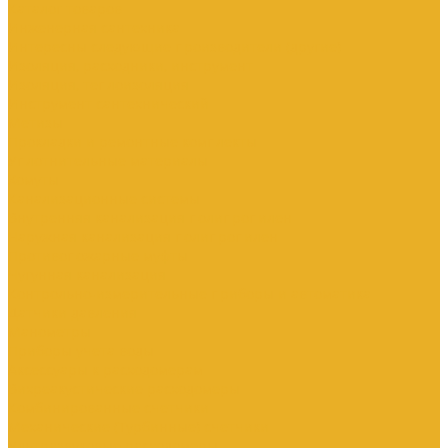
Каталог товаров
Инженерная сантехника
Интересны следующие производители (другие)
Изоляция, расходники, инструмент
Изоляция, теплоизоляция
Инструмент сантехнический
Метизы
Прокладки и ремонтные комплекты
Уплотнительные материалы
Хомуты
Канализационные системы
Внутренняя канализация полипропилен
Наружная канализация полипропилен
Противопожарные муфты
Чугунная канализация
Контрольно-измерительные приборы и автоматика
Датчики давления
Манометры
Приборы учета воды
Аксессуары к расходомерам
Вихреакустические расходомеры
Комбинированные счетчики
Механические (Турбинные) счетчики
Ультразвуковые расходомеры