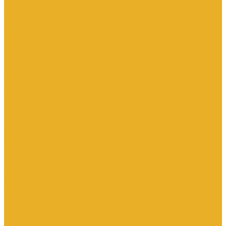
Котлы и водонагреватели
Водонагреватели
Котлы
Подводка сильфонная для газа
Люки и дождеприемники
Радиаторы и комплектующие
Алюминиевые радиаторы
Биметаллические радиаторы
Комплектующие для радиаторов
Стальные панельные радиаторы
Терморегулирующая арматура
Чугунные радиаторы
Расширительные баки
Сантехника
Арматура для бачка
Гибкая подводка
Полотенцесушители
Санфаянс
Сифоны
Смесители и душ
Теплый пол
Коллекторные группы
Комплектующие для монтажа