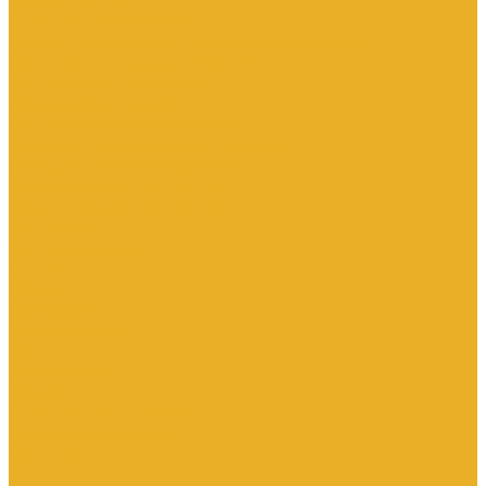
Каталог товаров
Инженерная сантехника
Интересны следующие производители (другие)
Изоляция, расходники, инструмент
Канализационные системы
Электрооборудование
Изделия электроустановочные
Кабельно-проводниковая продукция
Оборудование низковольтное
Бесперебойное питание дома
Накопители электроэнергии Volts
Компания
Доставка и оплата
Статьи
Отзывы
Сертификаты
Производители
ГОСТы
Вопрос-Ответ
Новости
Инженерная сантехника
Электрооборудование
Контакты
...