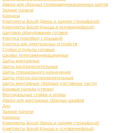
Двери для сборных телекоммуникационных щитов
Задние панели
Каркасы
Комплекты &quot;Дверь и задняя стенка&quot;
Комплекты &quot;Крыша и основание&quot;
Щитовое оборудование готовое
Корпуса (коробки) с крышкой
Корпуса для электронных устройств
Стойки и пульты готовые
Шкафы телекоммуникационные
Щиты монтажные
Щиты распределительные
Щиты специального назначения
Щиты учетно-распределительные
Щиты монтажные сборные (составные части)
Боковые панели (стенки)
Вертикальные стойки и опоры
Двери для монтажных сборных шкафов
Дно
Задние панели
Каркасы
Комплекты &quot;Дверь и задняя стенка&quot;
Комплекты &quot;Крыша и основание&quot;