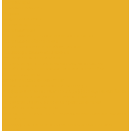
Контроллеры
Микроконтроллеры
Модемы
Модули логические
Панели оператора
Программаторы
Программируемые логические контроллеры
Программное обеспечение
Промышленное сетевое оборудование
Процессоры коммуникационные
Распределенная периферия
Устройства для промышленных следящих систем
Устройства для человеко-машинного интерфейса
Аппараты защиты
Автоматические выключатели
Вспомогательные элементы и аксессуары
Дифференциальная защита: УЗО, дифференциальные блоки
Ограничители импульсного перенапряжения
Устройства защиты на основе предохранителей
Устройства молниезащиты
Кнопки, кнопочные посты, переключатели, светосигнальная
аппаратура
Аксессуары для кнопочных постов и светосигнальной
арматуры