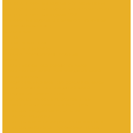
Электроустановочные изделия SchE серии Прима
Электроустановочные изделия Simon серии Simon15
Электроустановочные изделия TDM
Установочные изделия специального назначения
(антивандальные и др.)
Выключатели
Розетки
Устройства контроля
Устройства управления
Кабельно-проводниковая продукция
Кабели
Кабели с медной токопроводящей жилой
Кабели с алюминиевой токопроводящей жилой
Провода и шнуры
Провода с алюминиевой токопроводящей жилой
Провода с медной токопроводящей жилой
Оборудование низковольтное
Пускатели, контакторы и аксессуары к ним
Вспомогательные элементы и аксессуары
Контакторы в модульном исполнении
Контакторы вакуумные
Контакторы компенсации реактивной мощности
Контакторы малогабаритные (миниконтакторы)
Контакторы полупроводниковые