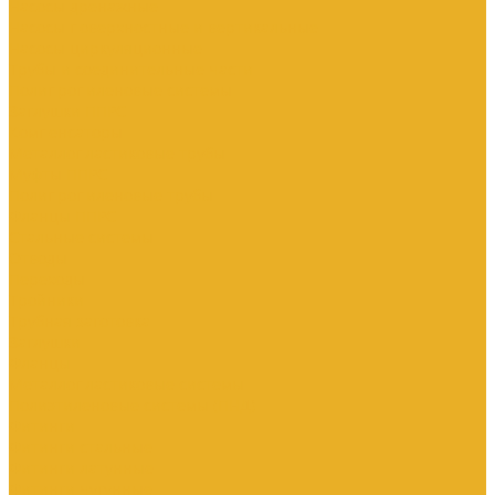
Насосы дренажные
Насосы поверхностные и вертикальные
Насосы циркуляционные
Трубы и соединительные части
Полипропиленовые системы
Заглушки ППРС
Компенсаторы
Металлопластиковые трубы
Муфты ППРС
Полипропиленовые трубы
Фланцы ППРС
Стальные системы
Отводы
Переходы
Тройники
Трубная заготовка
Заглушки
Фланцы
Металлопластиковые системы
Полиэтиленовые системы (ПНД)
Фитинги
Фитинги стальные
Фитинги латунные
Фитинги чугунные