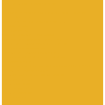
Аксессуары для переключателей
Кнопки
Кнопки и переключатели в модульном исполнении
Кнопочные посты
Лампы для светосигнальной арматуры
Переключатели
Потенциометры
Светосигнальные стойки, маяки
Комплектные низковольтные устройства
Вводно-распределительные устройства
Главная шина заземления
Главные распределительные щиты
НКУ взрывозащищенного исполнения
Передвижные щиты
Устройства компенсации реактивной мощности 0.4кВ
Шкафы распределительные
Щиты автоматического ввода резерва
Щиты квартирные
Щиты освещения
Щиты серии ЩО-70
Щиты управления
Щиты этажные
Ящики с понижающим трансформатором