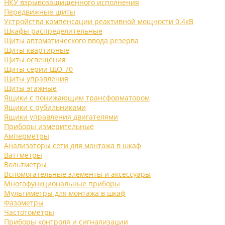
НКУ взрывозащищенного исполнения
Передвижные щиты
Устройства компенсации реактивной мощности 0.4кВ
Шкафы распределительные
Щиты автоматического ввода резерва
Щиты квартирные
Щиты освещения
Щиты серии ЩО-70
Щиты управления
Щиты этажные
Ящики с понижающим трансформатором
Ящики с рубильниками
Ящики управления двигателями
Приборы измерительные
Амперметры
Анализаторы сети для монтажа в шкаф
Ваттметры
Вольтметры
Вспомогательные элементы и аксессуары
Многофункциональные приборы
Мультиметры для монтажа в шкаф
Фазометры
Частотометры
Приборы контроля и сигнализации