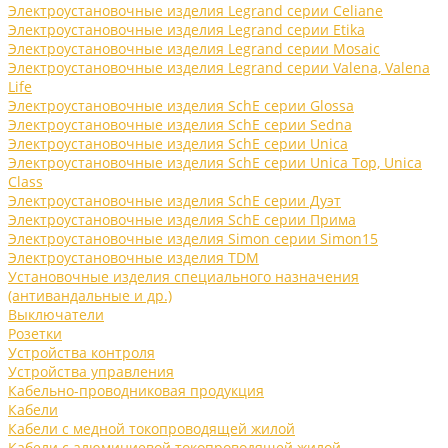
Электроустановочные изделия Legrand серии Celiane
Электроустановочные изделия Legrand серии Etika
Электроустановочные изделия Legrand серии Mosaic
Электроустановочные изделия Legrand серии Valena, Valena
Life
Электроустановочные изделия SchE серии Glossa
Электроустановочные изделия SchE серии Sedna
Электроустановочные изделия SchE серии Unica
Электроустановочные изделия SchE серии Unica Top, Unica
Class
Электроустановочные изделия SchE серии Дуэт
Электроустановочные изделия SchE серии Прима
Электроустановочные изделия Simon серии Simon15
Электроустановочные изделия TDM
Установочные изделия специального назначения
(антивандальные и др.)
Выключатели
Розетки
Устройства контроля
Устройства управления
Кабельно-проводниковая продукция
Кабели
Кабели с медной токопроводящей жилой
Кабели с алюминиевой токопроводящей жилой