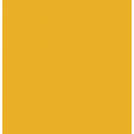
Каталог товаров
Инженерная сантехника
Интересны следующие производители (другие)
Изоляция, расходники, инструмент
Канализационные системы
Электрооборудование
Изделия электроустановочные
Кабельно-проводниковая продукция
Оборудование низковольтное
Бесперебойное питание дома
Накопители электроэнергии Volts
Компания
Доставка и оплата
Статьи
Отзывы
Сертификаты
Производители
ГОСТы
Вопрос-Ответ
Новости
Инженерная сантехника
Электрооборудование
Контакты
...