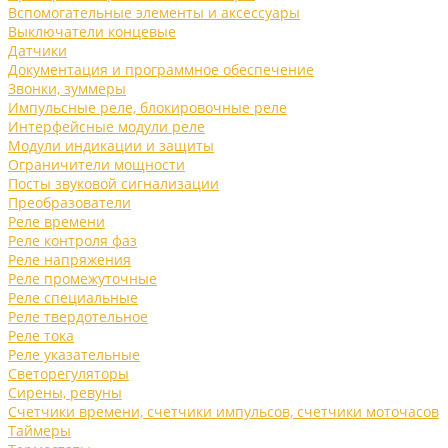
Вспомогательные элементы и аксессуары
Выключатели концевые
Датчики
Документация и программное обеспечение
Звонки, зуммеры
Импульсные реле, блокировочные реле
Интерфейсные модули реле
Модули индикации и защиты
Ограничители мощности
Посты звуковой сигнализации
Преобразователи
Реле времени
Реле контроля фаз
Реле напряжения
Реле промежуточные
Реле специальные
Реле твердотельное
Реле тока
Реле указательные
Светорегуляторы
Сирены, ревуны
Счетчики времени, счетчики импульсов, счетчики моточасов
Таймеры