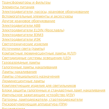
Трансформаторы и фильтры
Элементы питания
Электродвигатели, насосы, крановое оборудование
Вспомогательные элементы и аксессуары
Другое крановое оборудование
Электродвигатели ABB
Электродвигатели ELDIN (Ярославль)
Электродвигатели ВЭМЗ
Электродвигатели ИЭК
Светотехнические изделия
Источники света (лампы)
Компактные люминесцентные лампы (КЛЛ)
Светодиодные системы освещения (LED)
Газоразрядные лампы
Галогенные лампы накаливания
Лампы накаливания
Лампы специального назначения
Люминесцентные лампы
Комплектующие изделия для светильников
Блоки защиты галогенных и стандартных ламп накаливания
Импульсное зажигающее устройство (ИЗУ)
Патроны, ламподержатели, стартеродержатели
Пускорегулирующая аппаратура (ПРА)
Рассеиватели