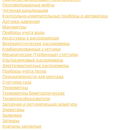
Противопожарные муфты
Чугунная канализация
Контрольно-измерительные приборы и автоматика
Датчики давления
Манометры
Приборы учета воды
Аксессуары к расходомерам
Вихреакустические расходомеры
Комбинированные счетчики
Механические (Турбинные) счетчики
Ультразвуковые расходомеры
Электромагнитные расходомеры
Приборы учета тепла
Принадлежности для монтажа
Счетчики газа
Термометры
Термометры биметаллические
Термопреобразователи
Запорная и регулирующая арматура
Элеваторы
Задвижки
Затворы
Клапаны запорные