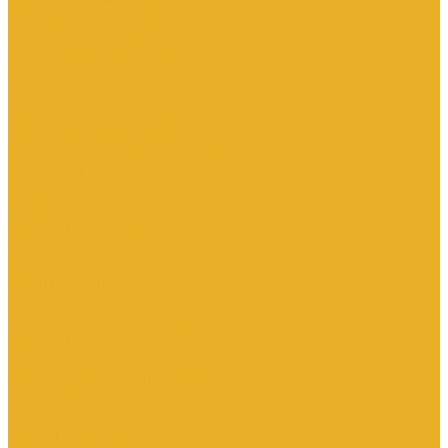
Электромагнитные расходомеры
Приборы учета тепла
Принадлежности для монтажа
Счетчики газа
Термометры
Термометры биметаллические
Термопреобразователи
Запорная и регулирующая арматура
Элеваторы
Задвижки
Затворы
Клапаны запорные
Клапаны обратные
Краны
Краны латунные
Краны стальные
Прочие краны и регуляторы
Фильтры
Насосное оборудование
Комплектующие для насосов
Насосы вибрационные
Насосы глубинные
Насосы для опрессовки