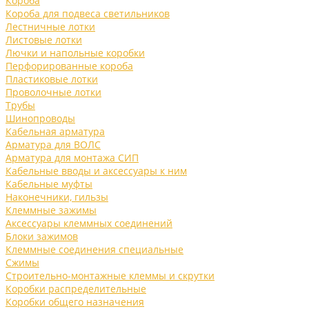
Короба
Короба для подвеса светильников
Лестничные лотки
Листовые лотки
Лючки и напольные коробки
Перфорированные короба
Пластиковые лотки
Проволочные лотки
Трубы
Шинопроводы
Кабельная арматура
Арматура для ВОЛС
Арматура для монтажа СИП
Кабельные вводы и аксессуары к ним
Кабельные муфты
Наконечники, гильзы
Клеммные зажимы
Аксессуары клеммных соединений
Блоки зажимов
Клеммные соединения специальные
Сжимы
Строительно-монтажные клеммы и скрутки
Коробки распределительные
Коробки общего назначения