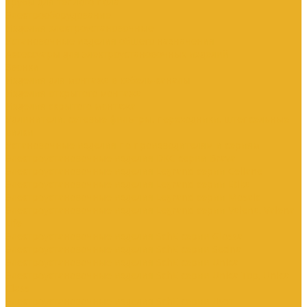
Трубы для теплого пола
Электрооборудование
Изделия электроустановочные
Установочные изделия общего назначения
Аксессуары для электроустановочных изделий
Звонки
Изделия для монтажа в кабель-каналы
Изделия открытого монтажа
Изделия скрытого монтажа
Удлинители, сетевые фильтры, переходники, штепсельные
вилки
Установочные изделия по производителям и сериям
Электроустановочные изделия DKC серии Brava
Электроустановочные изделия Legrand серии Celiane
Электроустановочные изделия Legrand серии Etika
Электроустановочные изделия Legrand серии Mosaic
Электроустановочные изделия Legrand серии Valena, Valena
Life
Электроустановочные изделия SchE серии Glossa
Электроустановочные изделия SchE серии Sedna
Электроустановочные изделия SchE серии Unica
Электроустановочные изделия SchE серии Unica Top, Unica
Class
Электроустановочные изделия SchE серии Дуэт