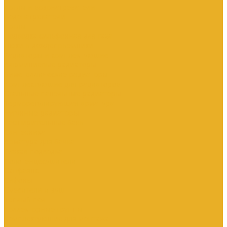
Котлы и водонагреватели
Водонагреватели
Котлы
Подводка сильфонная для газа
Люки и дождеприемники
Радиаторы и комплектующие
Алюминиевые радиаторы
Биметаллические радиаторы
Комплектующие для радиаторов
Стальные панельные радиаторы
Терморегулирующая арматура
Чугунные радиаторы
Расширительные баки
Сантехника
Арматура для бачка
Гибкая подводка
Полотенцесушители
Санфаянс
Сифоны
Смесители и душ
Теплый пол
Коллекторные группы
Комплектующие для монтажа