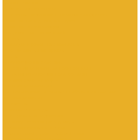
Каталог товаров
Инженерная сантехника
Интересны следующие производители (другие)
Изоляция, расходники, инструмент
Изоляция, теплоизоляция
Инструмент сантехнический
Метизы
Прокладки и ремонтные комплекты
Уплотнительные материалы
Хомуты
Канализационные системы
Внутренняя канализация полипропилен
Наружная канализация полипропилен
Противопожарные муфты
Чугунная канализация
Контрольно-измерительные приборы и автоматика
Датчики давления
Манометры
Приборы учета воды
Аксессуары к расходомерам
Вихреакустические расходомеры
Комбинированные счетчики
Механические (Турбинные) счетчики
Ультразвуковые расходомеры