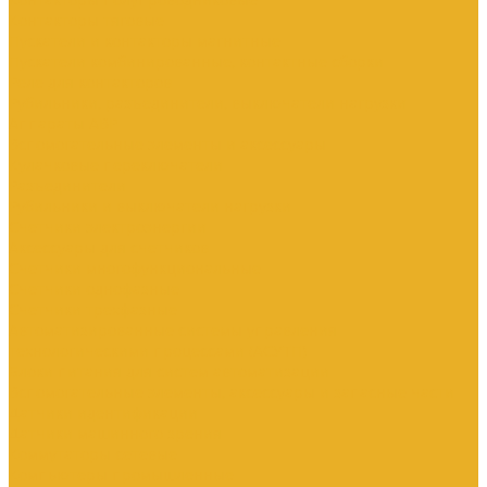
Контакторы тяговые
Пускатели и контакторы магнитные
Пускатели комбинированные, контактные сборки
Реле для контакторов
Рубильники, разъединители, выключатели нагрузки
Аппараты АВР
Вспомогательные элементы и аксессуары
Кулачковые переключатели
Разъединители
Рубильники и выключатели нагрузки
Счетчики электроэнергии
Аксессуары для счетчиков
Счетчики многофункциональные
Счетчики однофазные
Счетчики трехфазные
Автоматизированные системы управления
технологическими процессами (АСУТП)
Блоки питания для систем автоматизации
Вспомогательные элементы, аксессуары и запасные части
Датчики идентификации
Датчики машинного зрения
Коммутаторы сетевые
Компьютеры промышленные