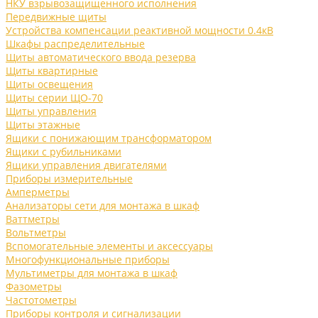
НКУ взрывозащищенного исполнения
Передвижные щиты
Устройства компенсации реактивной мощности 0.4кВ
Шкафы распределительные
Щиты автоматического ввода резерва
Щиты квартирные
Щиты освещения
Щиты серии ЩО-70
Щиты управления
Щиты этажные
Ящики с понижающим трансформатором
Ящики с рубильниками
Ящики управления двигателями
Приборы измерительные
Амперметры
Анализаторы сети для монтажа в шкаф
Ваттметры
Вольтметры
Вспомогательные элементы и аксессуары
Многофункциональные приборы
Мультиметры для монтажа в шкаф
Фазометры
Частотометры
Приборы контроля и сигнализации