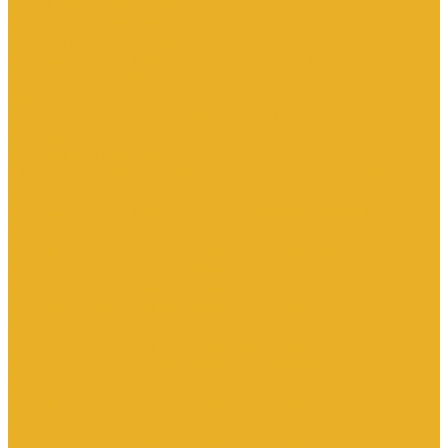
Трубы для теплого пола
Электрооборудование
Изделия электроустановочные
Установочные изделия общего назначения
Аксессуары для электроустановочных изделий
Звонки
Изделия для монтажа в кабель-каналы
Изделия открытого монтажа
Изделия скрытого монтажа
Удлинители, сетевые фильтры, переходники, штепсельные
вилки
Установочные изделия по производителям и сериям
Электроустановочные изделия DKC серии Brava
Электроустановочные изделия Legrand серии Celiane
Электроустановочные изделия Legrand серии Etika
Электроустановочные изделия Legrand серии Mosaic
Электроустановочные изделия Legrand серии Valena, Valena
Life
Электроустановочные изделия SchE серии Glossa
Электроустановочные изделия SchE серии Sedna
Электроустановочные изделия SchE серии Unica
Электроустановочные изделия SchE серии Unica Top, Unica
Class
Электроустановочные изделия SchE серии Дуэт