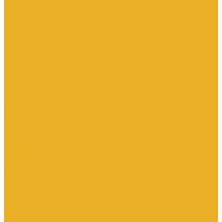
Контроллеры
Микроконтроллеры
Модемы
Модули логические
Панели оператора
Программаторы
Программируемые логические контроллеры
Программное обеспечение
Промышленное сетевое оборудование
Процессоры коммуникационные
Распределенная периферия
Устройства для промышленных следящих систем
Устройства для человеко-машинного интерфейса
Аппараты защиты
Автоматические выключатели
Вспомогательные элементы и аксессуары
Дифференциальная защита: УЗО, дифференциальные блоки
Ограничители импульсного перенапряжения
Устройства защиты на основе предохранителей
Устройства молниезащиты
Кнопки, кнопочные посты, переключатели, светосигнальная
аппаратура
Аксессуары для кнопочных постов и светосигнальной
арматуры