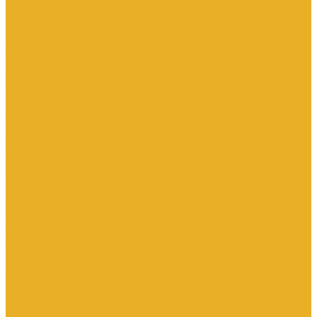
Котлы и водонагреватели
Водонагреватели
Котлы
Подводка сильфонная для газа
Люки и дождеприемники
Радиаторы и комплектующие
Алюминиевые радиаторы
Биметаллические радиаторы
Комплектующие для радиаторов
Стальные панельные радиаторы
Терморегулирующая арматура
Чугунные радиаторы
Расширительные баки
Сантехника
Арматура для бачка
Гибкая подводка
Полотенцесушители
Санфаянс
Сифоны
Смесители и душ
Теплый пол
Коллекторные группы
Комплектующие для монтажа