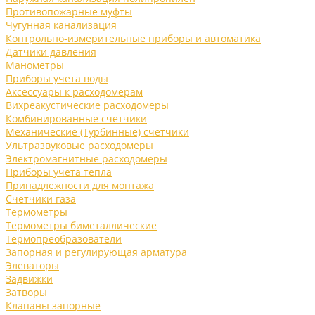
Противопожарные муфты
Чугунная канализация
Контрольно-измерительные приборы и автоматика
Датчики давления
Манометры
Приборы учета воды
Аксессуары к расходомерам
Вихреакустические расходомеры
Комбинированные счетчики
Механические (Турбинные) счетчики
Ультразвуковые расходомеры
Электромагнитные расходомеры
Приборы учета тепла
Принадлежности для монтажа
Счетчики газа
Термометры
Термометры биметаллические
Термопреобразователи
Запорная и регулирующая арматура
Элеваторы
Задвижки
Затворы
Клапаны запорные