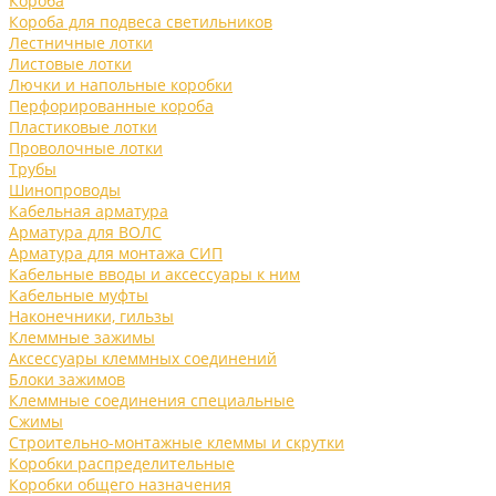
Короба
Короба для подвеса светильников
Лестничные лотки
Листовые лотки
Лючки и напольные коробки
Перфорированные короба
Пластиковые лотки
Проволочные лотки
Трубы
Шинопроводы
Кабельная арматура
Арматура для ВОЛС
Арматура для монтажа СИП
Кабельные вводы и аксессуары к ним
Кабельные муфты
Наконечники, гильзы
Клеммные зажимы
Аксессуары клеммных соединений
Блоки зажимов
Клеммные соединения специальные
Сжимы
Строительно-монтажные клеммы и скрутки
Коробки распределительные
Коробки общего назначения