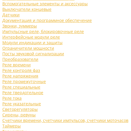
Вспомогательные элементы и аксессуары
Выключатели концевые
Датчики
Документация и программное обеспечение
Звонки, зуммеры
Импульсные реле, блокировочные реле
Интерфейсные модули реле
Модули индикации и защиты
Ограничители мощности
Посты звуковой сигнализации
Преобразователи
Реле времени
Реле контроля фаз
Реле напряжения
Реле промежуточные
Реле специальные
Реле твердотельное
Реле тока
Реле указательные
Светорегуляторы
Сирены, ревуны
Счетчики времени, счетчики импульсов, счетчики моточасов
Таймеры