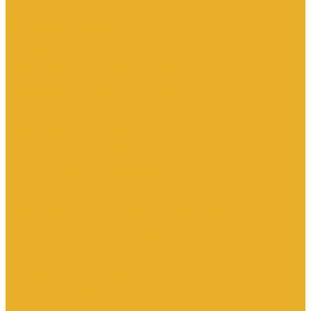
Контакторы тяговые
Пускатели и контакторы магнитные
Пускатели комбинированные, контактные сборки
Реле для контакторов
Рубильники, разъединители, выключатели нагрузки
Аппараты АВР
Вспомогательные элементы и аксессуары
Кулачковые переключатели
Разъединители
Рубильники и выключатели нагрузки
Счетчики электроэнергии
Аксессуары для счетчиков
Счетчики многофункциональные
Счетчики однофазные
Счетчики трехфазные
Автоматизированные системы управления
технологическими процессами (АСУТП)
Блоки питания для систем автоматизации
Вспомогательные элементы, аксессуары и запасные части
Датчики идентификации
Датчики машинного зрения
Коммутаторы сетевые
Компьютеры промышленные