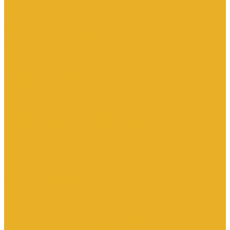
Электроустановочные изделия SchE серии Прима
Электроустановочные изделия Simon серии Simon15
Электроустановочные изделия TDM
Установочные изделия специального назначения
(антивандальные и др.)
Выключатели
Розетки
Устройства контроля
Устройства управления
Кабельно-проводниковая продукция
Кабели
Кабели с медной токопроводящей жилой
Кабели с алюминиевой токопроводящей жилой
Провода и шнуры
Провода с алюминиевой токопроводящей жилой
Провода с медной токопроводящей жилой
Оборудование низковольтное
Пускатели, контакторы и аксессуары к ним
Вспомогательные элементы и аксессуары
Контакторы в модульном исполнении
Контакторы вакуумные
Контакторы компенсации реактивной мощности
Контакторы малогабаритные (миниконтакторы)
Контакторы полупроводниковые