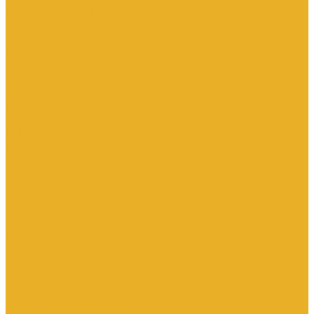
Электромагнитные расходомеры
Приборы учета тепла
Принадлежности для монтажа
Счетчики газа
Термометры
Термометры биметаллические
Термопреобразователи
Запорная и регулирующая арматура
Элеваторы
Задвижки
Затворы
Клапаны запорные
Клапаны обратные
Краны
Краны латунные
Краны стальные
Прочие краны и регуляторы
Фильтры
Насосное оборудование
Комплектующие для насосов
Насосы вибрационные
Насосы глубинные
Насосы для опрессовки