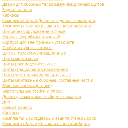
Двери для сборных телекоммуникационных щитов
Задние панели
Каркасы
Комплекты &quot;Дверь и задняя стенка&quot;
Комплекты &quot;Крыша и основание&quot;
Щитовое оборудование готовое
Корпуса (коробки) с крышкой
Корпуса для электронных устройств
Стойки и пульты готовые
Шкафы телекоммуникационные
Щиты монтажные
Щиты распределительные
Щиты специального назначения
Щиты учетно-распределительные
Щиты монтажные сборные (составные части)
Боковые панели (стенки)
Вертикальные стойки и опоры
Двери для монтажных сборных шкафов
Дно
Задние панели
Каркасы
Комплекты &quot;Дверь и задняя стенка&quot;
Комплекты &quot;Крыша и основание&quot;