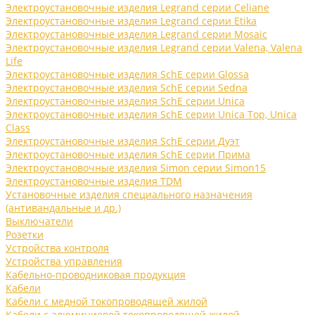
Электроустановочные изделия Legrand серии Celiane
Электроустановочные изделия Legrand серии Etika
Электроустановочные изделия Legrand серии Mosaic
Электроустановочные изделия Legrand серии Valena, Valena
Life
Электроустановочные изделия SchE серии Glossa
Электроустановочные изделия SchE серии Sedna
Электроустановочные изделия SchE серии Unica
Электроустановочные изделия SchE серии Unica Top, Unica
Class
Электроустановочные изделия SchE серии Дуэт
Электроустановочные изделия SchE серии Прима
Электроустановочные изделия Simon серии Simon15
Электроустановочные изделия TDM
Установочные изделия специального назначения
(антивандальные и др.)
Выключатели
Розетки
Устройства контроля
Устройства управления
Кабельно-проводниковая продукция
Кабели
Кабели с медной токопроводящей жилой
Кабели с алюминиевой токопроводящей жилой