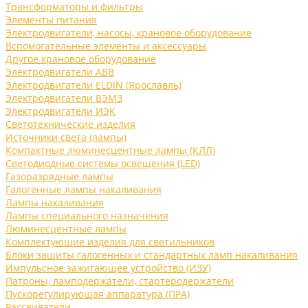
Трансформаторы и фильтры
Элементы питания
Электродвигатели, насосы, крановое оборудование
Вспомогательные элементы и аксессуары
Другое крановое оборудование
Электродвигатели ABB
Электродвигатели ELDIN (Ярославль)
Электродвигатели ВЭМЗ
Электродвигатели ИЭК
Светотехнические изделия
Источники света (лампы)
Компактные люминесцентные лампы (КЛЛ)
Светодиодные системы освещения (LED)
Газоразрядные лампы
Галогенные лампы накаливания
Лампы накаливания
Лампы специального назначения
Люминесцентные лампы
Комплектующие изделия для светильников
Блоки защиты галогенных и стандартных ламп накаливания
Импульсное зажигающее устройство (ИЗУ)
Патроны, ламподержатели, стартеродержатели
Пускорегулирующая аппаратура (ПРА)
Рассеиватели