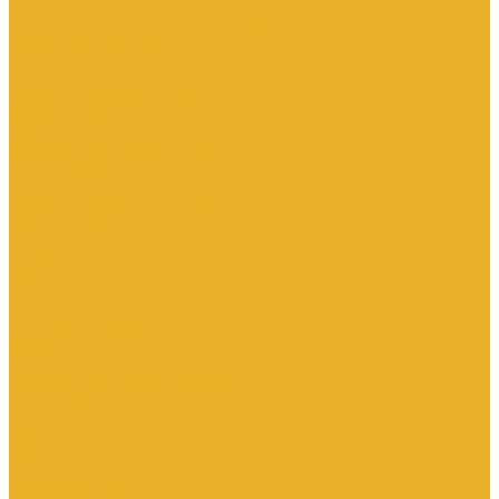
Насосы дренажные
Насосы поверхностные и вертикальные
Насосы циркуляционные
Трубы и соединительные части
Полипропиленовые системы
Заглушки ППРС
Компенсаторы
Металлопластиковые трубы
Муфты ППРС
Полипропиленовые трубы
Фланцы ППРС
Стальные системы
Отводы
Переходы
Тройники
Трубная заготовка
Заглушки
Фланцы
Металлопластиковые системы
Полиэтиленовые системы (ПНД)
Фитинги
Фитинги стальные
Фитинги латунные
Фитинги чугунные