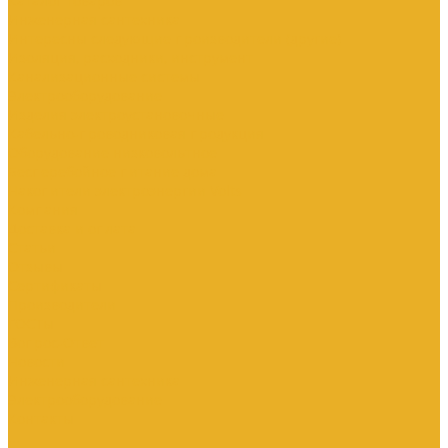
Каталог товаров
Инженерная сантехника
Интересны следующие производители (другие)
Изоляция, расходники, инструмент
Канализационные системы
Электрооборудование
Изделия электроустановочные
Кабельно-проводниковая продукция
Оборудование низковольтное
Бесперебойное питание дома
Накопители электроэнергии Volts
Компания
Доставка и оплата
Статьи
Отзывы
Сертификаты
Производители
ГОСТы
Вопрос-Ответ
Новости
Инженерная сантехника
Электрооборудование
Контакты
...