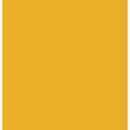
Аксессуары для переключателей
Кнопки
Кнопки и переключатели в модульном исполнении
Кнопочные посты
Лампы для светосигнальной арматуры
Переключатели
Потенциометры
Светосигнальные стойки, маяки
Комплектные низковольтные устройства
Вводно-распределительные устройства
Главная шина заземления
Главные распределительные щиты
НКУ взрывозащищенного исполнения
Передвижные щиты
Устройства компенсации реактивной мощности 0.4кВ
Шкафы распределительные
Щиты автоматического ввода резерва
Щиты квартирные
Щиты освещения
Щиты серии ЩО-70
Щиты управления
Щиты этажные
Ящики с понижающим трансформатором