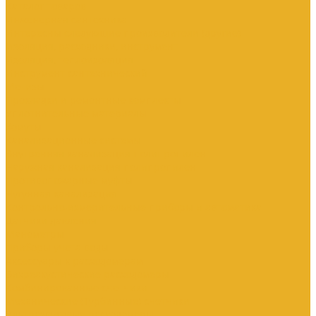
Каталог товаров
Инженерная сантехника
Интересны следующие производители (другие)
Изоляция, расходники, инструмент
Изоляция, теплоизоляция
Инструмент сантехнический
Метизы
Прокладки и ремонтные комплекты
Уплотнительные материалы
Хомуты
Канализационные системы
Внутренняя канализация полипропилен
Наружная канализация полипропилен
Противопожарные муфты
Чугунная канализация
Контрольно-измерительные приборы и автоматика
Датчики давления
Манометры
Приборы учета воды
Аксессуары к расходомерам
Вихреакустические расходомеры
Комбинированные счетчики
Механические (Турбинные) счетчики
Ультразвуковые расходомеры