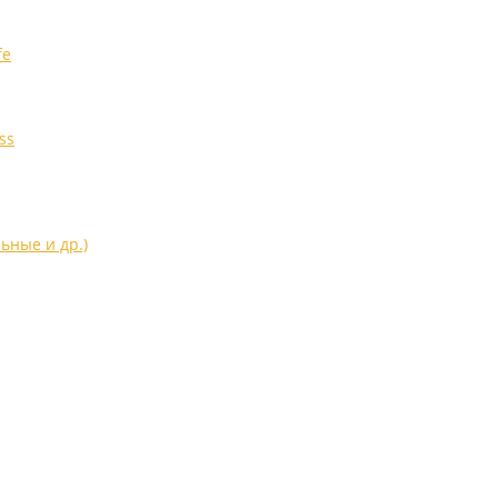
fe
ss
ьные и др.)