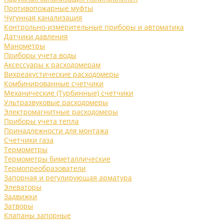
Противопожарные муфты
Чугунная канализация
Контрольно-измерительные приборы и автоматика
Датчики давления
Манометры
Приборы учета воды
Аксессуары к расходомерам
Вихреакустические расходомеры
Комбинированные счетчики
Механические (Турбинные) счетчики
Ультразвуковые расходомеры
Электромагнитные расходомеры
Приборы учета тепла
Принадлежности для монтажа
Счетчики газа
Термометры
Термометры биметаллические
Термопреобразователи
Запорная и регулирующая арматура
Элеваторы
Задвижки
Затворы
Клапаны запорные