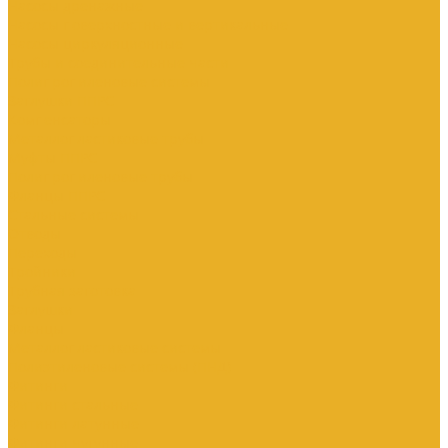
Насосы дренажные
Насосы поверхностные и вертикальные
Насосы циркуляционные
Трубы и соединительные части
Полипропиленовые системы
Заглушки ППРС
Компенсаторы
Металлопластиковые трубы
Муфты ППРС
Полипропиленовые трубы
Фланцы ППРС
Стальные системы
Отводы
Переходы
Тройники
Трубная заготовка
Заглушки
Фланцы
Металлопластиковые системы
Полиэтиленовые системы (ПНД)
Фитинги
Фитинги стальные
Фитинги латунные
Фитинги чугунные