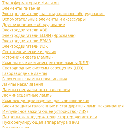
Трансформаторы и фильтры
Элементы питания
Электродвигатели, насосы, крановое оборудование
Вспомогательные элементы и аксессуары
Другое крановое оборудование
Электродвигатели ABB
Электродвигатели ELDIN (Ярославль)
Электродвигатели ВЭМЗ
Электродвигатели ИЭК
Светотехнические изделия
Источники света (лампы)
Компактные люминесцентные лампы (КЛЛ)
Светодиодные системы освещения (LED)
Газоразрядные лампы
Галогенные лампы накаливания
Лампы накаливания
Лампы специального назначения
Люминесцентные лампы
Комплектующие изделия для светильников
Блоки защиты галогенных и стандартных ламп накаливания
Импульсное зажигающее устройство (ИЗУ)
Патроны, ламподержатели, стартеродержатели
Пускорегулирующая аппаратура (ПРА)
Рассеиватели