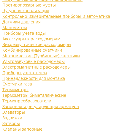
Противопожарные муфты
Чугунная канализация
Контрольно-измерительные приборы и автоматика
Датчики давления
Манометры
Приборы учета воды
Аксессуары к расходомерам
Вихреакустические расходомеры
Комбинированные счетчики
Механические (Турбинные) счетчики
Ультразвуковые расходомеры
Электромагнитные расходомеры
Приборы учета тепла
Принадлежности для монтажа
Счетчики газа
Термометры
Термометры биметаллические
Термопреобразователи
Запорная и регулирующая арматура
Элеваторы
Задвижки
Затворы
Клапаны запорные