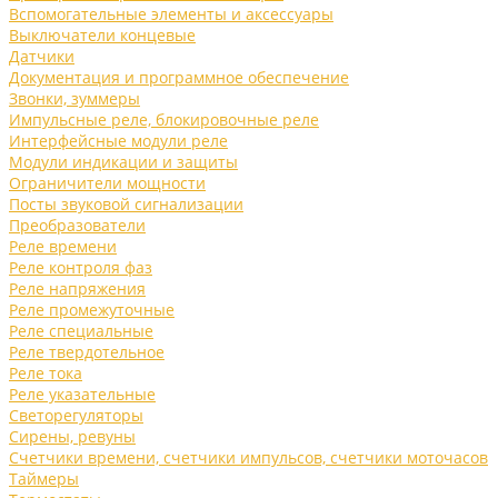
Вспомогательные элементы и аксессуары
Выключатели концевые
Датчики
Документация и программное обеспечение
Звонки, зуммеры
Импульсные реле, блокировочные реле
Интерфейсные модули реле
Модули индикации и защиты
Ограничители мощности
Посты звуковой сигнализации
Преобразователи
Реле времени
Реле контроля фаз
Реле напряжения
Реле промежуточные
Реле специальные
Реле твердотельное
Реле тока
Реле указательные
Светорегуляторы
Сирены, ревуны
Счетчики времени, счетчики импульсов, счетчики моточасов
Таймеры