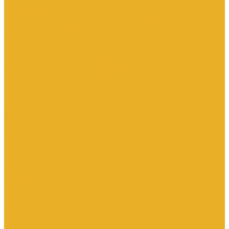
Каталог товаров
Инженерная сантехника
Интересны следующие производители (другие)
Изоляция, расходники, инструмент
Канализационные системы
Электрооборудование
Изделия электроустановочные
Кабельно-проводниковая продукция
Оборудование низковольтное
Бесперебойное питание дома
Накопители электроэнергии Volts
Компания
Доставка и оплата
Статьи
Отзывы
Сертификаты
Производители
ГОСТы
Вопрос-Ответ
Новости
Инженерная сантехника
Электрооборудование
Контакты
...