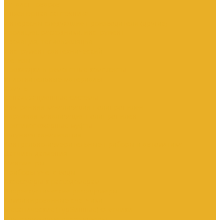
Каталог товаров
Инженерная сантехника
Интересны следующие производители (другие)
Изоляция, расходники, инструмент
Изоляция, теплоизоляция
Инструмент сантехнический
Метизы
Прокладки и ремонтные комплекты
Уплотнительные материалы
Хомуты
Канализационные системы
Внутренняя канализация полипропилен
Наружная канализация полипропилен
Противопожарные муфты
Чугунная канализация
Контрольно-измерительные приборы и автоматика
Датчики давления
Манометры
Приборы учета воды
Аксессуары к расходомерам
Вихреакустические расходомеры
Комбинированные счетчики
Механические (Турбинные) счетчики
Ультразвуковые расходомеры