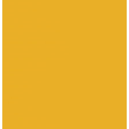
Котлы и водонагреватели
Водонагреватели
Котлы
Подводка сильфонная для газа
Люки и дождеприемники
Радиаторы и комплектующие
Алюминиевые радиаторы
Биметаллические радиаторы
Комплектующие для радиаторов
Стальные панельные радиаторы
Терморегулирующая арматура
Чугунные радиаторы
Расширительные баки
Сантехника
Арматура для бачка
Гибкая подводка
Полотенцесушители
Санфаянс
Сифоны
Смесители и душ
Теплый пол
Коллекторные группы
Комплектующие для монтажа