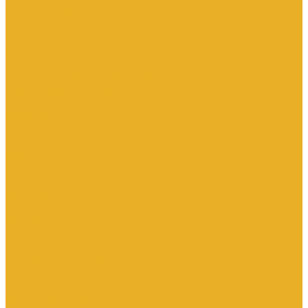
Электромагнитные расходомеры
Приборы учета тепла
Принадлежности для монтажа
Счетчики газа
Термометры
Термометры биметаллические
Термопреобразователи
Запорная и регулирующая арматура
Элеваторы
Задвижки
Затворы
Клапаны запорные
Клапаны обратные
Краны
Краны латунные
Краны стальные
Прочие краны и регуляторы
Фильтры
Насосное оборудование
Комплектующие для насосов
Насосы вибрационные
Насосы глубинные
Насосы для опрессовки