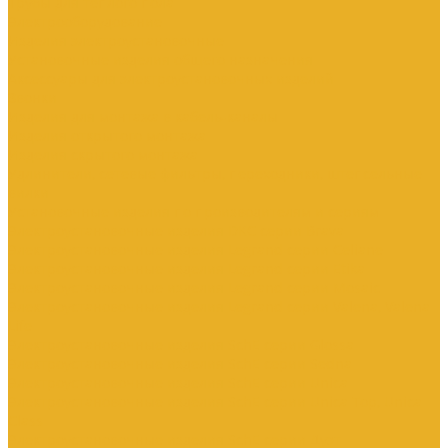
Трубы для теплого пола
Электрооборудование
Изделия электроустановочные
Установочные изделия общего назначения
Аксессуары для электроустановочных изделий
Звонки
Изделия для монтажа в кабель-каналы
Изделия открытого монтажа
Изделия скрытого монтажа
Удлинители, сетевые фильтры, переходники, штепсельные
вилки
Установочные изделия по производителям и сериям
Электроустановочные изделия DKC серии Brava
Электроустановочные изделия Legrand серии Celiane
Электроустановочные изделия Legrand серии Etika
Электроустановочные изделия Legrand серии Mosaic
Электроустановочные изделия Legrand серии Valena, Valena
Life
Электроустановочные изделия SchE серии Glossa
Электроустановочные изделия SchE серии Sedna
Электроустановочные изделия SchE серии Unica
Электроустановочные изделия SchE серии Unica Top, Unica
Class
Электроустановочные изделия SchE серии Дуэт