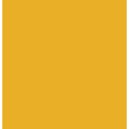
Контакторы тяговые
Пускатели и контакторы магнитные
Пускатели комбинированные, контактные сборки
Реле для контакторов
Рубильники, разъединители, выключатели нагрузки
Аппараты АВР
Вспомогательные элементы и аксессуары
Кулачковые переключатели
Разъединители
Рубильники и выключатели нагрузки
Счетчики электроэнергии
Аксессуары для счетчиков
Счетчики многофункциональные
Счетчики однофазные
Счетчики трехфазные
Автоматизированные системы управления
технологическими процессами (АСУТП)
Блоки питания для систем автоматизации
Вспомогательные элементы, аксессуары и запасные части
Датчики идентификации
Датчики машинного зрения
Коммутаторы сетевые
Компьютеры промышленные