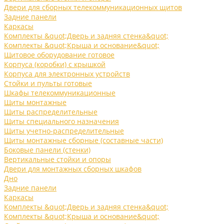
Двери для сборных телекоммуникационных щитов
Задние панели
Каркасы
Комплекты &quot;Дверь и задняя стенка&quot;
Комплекты &quot;Крыша и основание&quot;
Щитовое оборудование готовое
Корпуса (коробки) с крышкой
Корпуса для электронных устройств
Стойки и пульты готовые
Шкафы телекоммуникационные
Щиты монтажные
Щиты распределительные
Щиты специального назначения
Щиты учетно-распределительные
Щиты монтажные сборные (составные части)
Боковые панели (стенки)
Вертикальные стойки и опоры
Двери для монтажных сборных шкафов
Дно
Задние панели
Каркасы
Комплекты &quot;Дверь и задняя стенка&quot;
Комплекты &quot;Крыша и основание&quot;