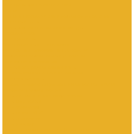
Аксессуары для переключателей
Кнопки
Кнопки и переключатели в модульном исполнении
Кнопочные посты
Лампы для светосигнальной арматуры
Переключатели
Потенциометры
Светосигнальные стойки, маяки
Комплектные низковольтные устройства
Вводно-распределительные устройства
Главная шина заземления
Главные распределительные щиты
НКУ взрывозащищенного исполнения
Передвижные щиты
Устройства компенсации реактивной мощности 0.4кВ
Шкафы распределительные
Щиты автоматического ввода резерва
Щиты квартирные
Щиты освещения
Щиты серии ЩО-70
Щиты управления
Щиты этажные
Ящики с понижающим трансформатором