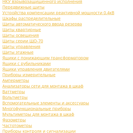
НКУ взрывозащищенного исполнения
Передвижные щиты
Устройства компенсации реактивной мощности 0.4кВ
Шкафы распределительные
Щиты автоматического ввода резерва
Щиты квартирные
Щиты освещения
Щиты серии ЩО-70
Щиты управления
Щиты этажные
Ящики с понижающим трансформатором
Ящики с рубильниками
Ящики управления двигателями
Приборы измерительные
Амперметры
Анализаторы сети для монтажа в шкаф
Ваттметры
Вольтметры
Вспомогательные элементы и аксессуары
Многофункциональные приборы
Мультиметры для монтажа в шкаф
Фазометры
Частотометры
Приборы контроля и сигнализации