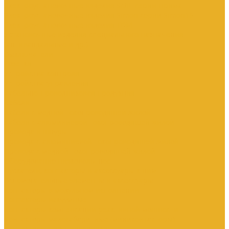
Электроустановочные изделия SchE серии Прима
Электроустановочные изделия Simon серии Simon15
Электроустановочные изделия TDM
Установочные изделия специального назначения
(антивандальные и др.)
Выключатели
Розетки
Устройства контроля
Устройства управления
Кабельно-проводниковая продукция
Кабели
Кабели с медной токопроводящей жилой
Кабели с алюминиевой токопроводящей жилой
Провода и шнуры
Провода с алюминиевой токопроводящей жилой
Провода с медной токопроводящей жилой
Оборудование низковольтное
Пускатели, контакторы и аксессуары к ним
Вспомогательные элементы и аксессуары
Контакторы в модульном исполнении
Контакторы вакуумные
Контакторы компенсации реактивной мощности
Контакторы малогабаритные (миниконтакторы)
Контакторы полупроводниковые