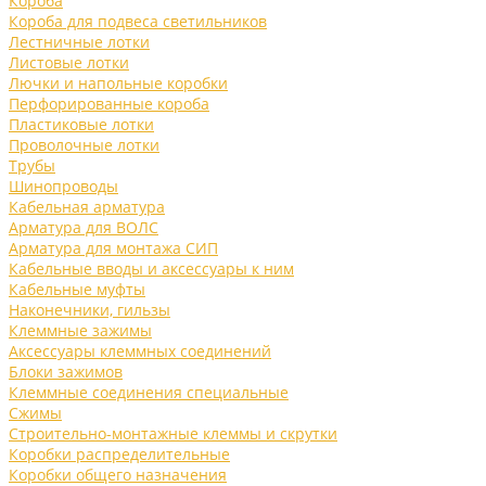
Короба
Короба для подвеса светильников
Лестничные лотки
Листовые лотки
Лючки и напольные коробки
Перфорированные короба
Пластиковые лотки
Проволочные лотки
Трубы
Шинопроводы
Кабельная арматура
Арматура для ВОЛС
Арматура для монтажа СИП
Кабельные вводы и аксессуары к ним
Кабельные муфты
Наконечники, гильзы
Клеммные зажимы
Аксессуары клеммных соединений
Блоки зажимов
Клеммные соединения специальные
Сжимы
Строительно-монтажные клеммы и скрутки
Коробки распределительные
Коробки общего назначения