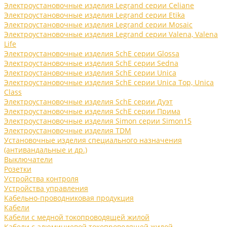
Электроустановочные изделия Legrand серии Celiane
Электроустановочные изделия Legrand серии Etika
Электроустановочные изделия Legrand серии Mosaic
Электроустановочные изделия Legrand серии Valena, Valena
Life
Электроустановочные изделия SchE серии Glossa
Электроустановочные изделия SchE серии Sedna
Электроустановочные изделия SchE серии Unica
Электроустановочные изделия SchE серии Unica Top, Unica
Class
Электроустановочные изделия SchE серии Дуэт
Электроустановочные изделия SchE серии Прима
Электроустановочные изделия Simon серии Simon15
Электроустановочные изделия TDM
Установочные изделия специального назначения
(антивандальные и др.)
Выключатели
Розетки
Устройства контроля
Устройства управления
Кабельно-проводниковая продукция
Кабели
Кабели с медной токопроводящей жилой
Кабели с алюминиевой токопроводящей жилой