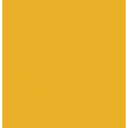
Контроллеры
Микроконтроллеры
Модемы
Модули логические
Панели оператора
Программаторы
Программируемые логические контроллеры
Программное обеспечение
Промышленное сетевое оборудование
Процессоры коммуникационные
Распределенная периферия
Устройства для промышленных следящих систем
Устройства для человеко-машинного интерфейса
Аппараты защиты
Автоматические выключатели
Вспомогательные элементы и аксессуары
Дифференциальная защита: УЗО, дифференциальные блоки
Ограничители импульсного перенапряжения
Устройства защиты на основе предохранителей
Устройства молниезащиты
Кнопки, кнопочные посты, переключатели, светосигнальная
аппаратура
Аксессуары для кнопочных постов и светосигнальной
арматуры