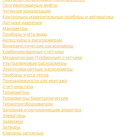
Противопожарные муфты
Чугунная канализация
Контрольно-измерительные приборы и автоматика
Датчики давления
Манометры
Приборы учета воды
Аксессуары к расходомерам
Вихреакустические расходомеры
Комбинированные счетчики
Механические (Турбинные) счетчики
Ультразвуковые расходомеры
Электромагнитные расходомеры
Приборы учета тепла
Принадлежности для монтажа
Счетчики газа
Термометры
Термометры биметаллические
Термопреобразователи
Запорная и регулирующая арматура
Элеваторы
Задвижки
Затворы
Клапаны запорные