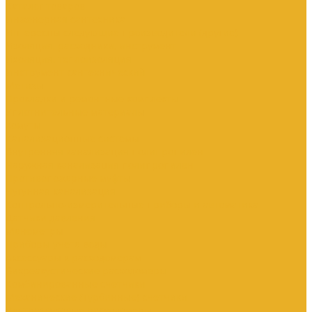
Каталог товаров
Инженерная сантехника
Интересны следующие производители (другие)
Изоляция, расходники, инструмент
Изоляция, теплоизоляция
Инструмент сантехнический
Метизы
Прокладки и ремонтные комплекты
Уплотнительные материалы
Хомуты
Канализационные системы
Внутренняя канализация полипропилен
Наружная канализация полипропилен
Противопожарные муфты
Чугунная канализация
Контрольно-измерительные приборы и автоматика
Датчики давления
Манометры
Приборы учета воды
Аксессуары к расходомерам
Вихреакустические расходомеры
Комбинированные счетчики
Механические (Турбинные) счетчики
Ультразвуковые расходомеры