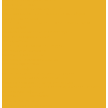
Контакторы тяговые
Пускатели и контакторы магнитные
Пускатели комбинированные, контактные сборки
Реле для контакторов
Рубильники, разъединители, выключатели нагрузки
Аппараты АВР
Вспомогательные элементы и аксессуары
Кулачковые переключатели
Разъединители
Рубильники и выключатели нагрузки
Счетчики электроэнергии
Аксессуары для счетчиков
Счетчики многофункциональные
Счетчики однофазные
Счетчики трехфазные
Автоматизированные системы управления
технологическими процессами (АСУТП)
Блоки питания для систем автоматизации
Вспомогательные элементы, аксессуары и запасные части
Датчики идентификации
Датчики машинного зрения
Коммутаторы сетевые
Компьютеры промышленные