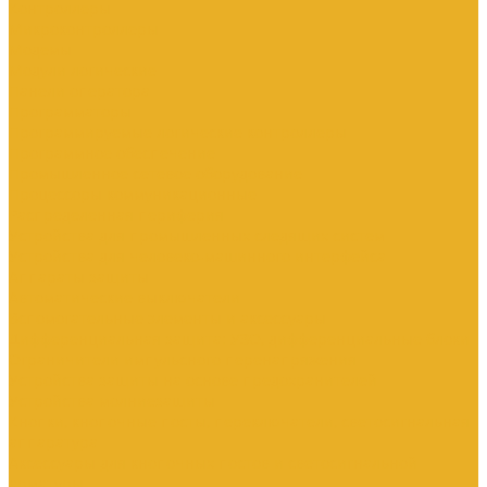
Контроллеры
Микроконтроллеры
Модемы
Модули логические
Панели оператора
Программаторы
Программируемые логические контроллеры
Программное обеспечение
Промышленное сетевое оборудование
Процессоры коммуникационные
Распределенная периферия
Устройства для промышленных следящих систем
Устройства для человеко-машинного интерфейса
Аппараты защиты
Автоматические выключатели
Вспомогательные элементы и аксессуары
Дифференциальная защита: УЗО, дифференциальные блоки
Ограничители импульсного перенапряжения
Устройства защиты на основе предохранителей
Устройства молниезащиты
Кнопки, кнопочные посты, переключатели, светосигнальная
аппаратура
Аксессуары для кнопочных постов и светосигнальной
арматуры