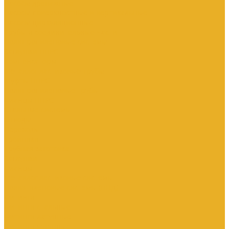
Насосы дренажные
Насосы поверхностные и вертикальные
Насосы циркуляционные
Трубы и соединительные части
Полипропиленовые системы
Заглушки ППРС
Компенсаторы
Металлопластиковые трубы
Муфты ППРС
Полипропиленовые трубы
Фланцы ППРС
Стальные системы
Отводы
Переходы
Тройники
Трубная заготовка
Заглушки
Фланцы
Металлопластиковые системы
Полиэтиленовые системы (ПНД)
Фитинги
Фитинги стальные
Фитинги латунные
Фитинги чугунные