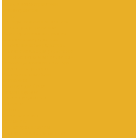
Котлы и водонагреватели
Водонагреватели
Котлы
Подводка сильфонная для газа
Люки и дождеприемники
Радиаторы и комплектующие
Алюминиевые радиаторы
Биметаллические радиаторы
Комплектующие для радиаторов
Стальные панельные радиаторы
Терморегулирующая арматура
Чугунные радиаторы
Расширительные баки
Сантехника
Арматура для бачка
Гибкая подводка
Полотенцесушители
Санфаянс
Сифоны
Смесители и душ
Теплый пол
Коллекторные группы
Комплектующие для монтажа