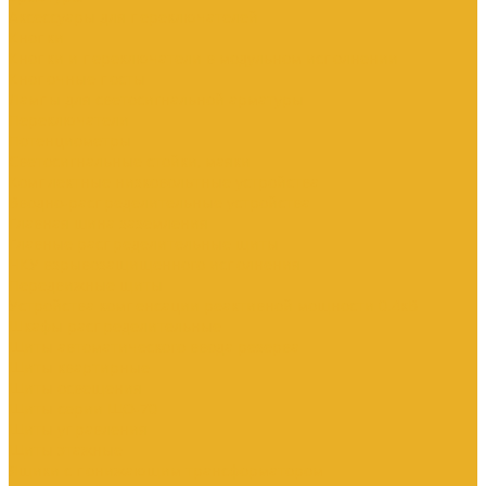
Аксессуары для переключателей
Кнопки
Кнопки и переключатели в модульном исполнении
Кнопочные посты
Лампы для светосигнальной арматуры
Переключатели
Потенциометры
Светосигнальные стойки, маяки
Комплектные низковольтные устройства
Вводно-распределительные устройства
Главная шина заземления
Главные распределительные щиты
НКУ взрывозащищенного исполнения
Передвижные щиты
Устройства компенсации реактивной мощности 0.4кВ
Шкафы распределительные
Щиты автоматического ввода резерва
Щиты квартирные
Щиты освещения
Щиты серии ЩО-70
Щиты управления
Щиты этажные
Ящики с понижающим трансформатором