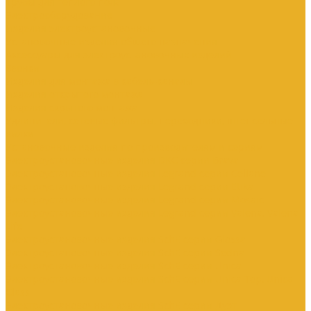
Трубы для теплого пола
Электрооборудование
Изделия электроустановочные
Установочные изделия общего назначения
Аксессуары для электроустановочных изделий
Звонки
Изделия для монтажа в кабель-каналы
Изделия открытого монтажа
Изделия скрытого монтажа
Удлинители, сетевые фильтры, переходники, штепсельные
вилки
Установочные изделия по производителям и сериям
Электроустановочные изделия DKC серии Brava
Электроустановочные изделия Legrand серии Celiane
Электроустановочные изделия Legrand серии Etika
Электроустановочные изделия Legrand серии Mosaic
Электроустановочные изделия Legrand серии Valena, Valena
Life
Электроустановочные изделия SchE серии Glossa
Электроустановочные изделия SchE серии Sedna
Электроустановочные изделия SchE серии Unica
Электроустановочные изделия SchE серии Unica Top, Unica
Class
Электроустановочные изделия SchE серии Дуэт