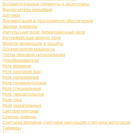
Вспомогательные элементы и аксессуары
Выключатели концевые
Датчики
Документация и программное обеспечение
Звонки, зуммеры
Импульсные реле, блокировочные реле
Интерфейсные модули реле
Модули индикации и защиты
Ограничители мощности
Посты звуковой сигнализации
Преобразователи
Реле времени
Реле контроля фаз
Реле напряжения
Реле промежуточные
Реле специальные
Реле твердотельное
Реле тока
Реле указательные
Светорегуляторы
Сирены, ревуны
Счетчики времени, счетчики импульсов, счетчики моточасов
Таймеры