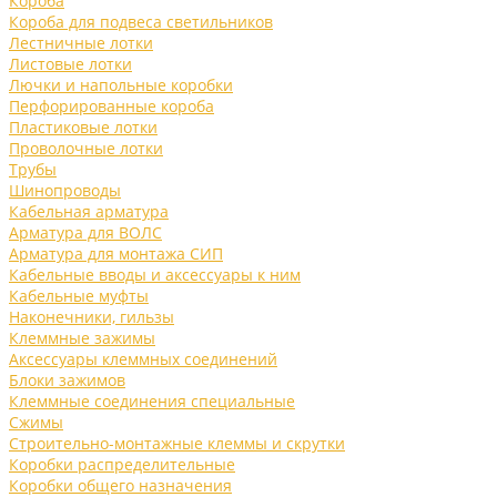
Короба
Короба для подвеса светильников
Лестничные лотки
Листовые лотки
Лючки и напольные коробки
Перфорированные короба
Пластиковые лотки
Проволочные лотки
Трубы
Шинопроводы
Кабельная арматура
Арматура для ВОЛС
Арматура для монтажа СИП
Кабельные вводы и аксессуары к ним
Кабельные муфты
Наконечники, гильзы
Клеммные зажимы
Аксессуары клеммных соединений
Блоки зажимов
Клеммные соединения специальные
Сжимы
Строительно-монтажные клеммы и скрутки
Коробки распределительные
Коробки общего назначения