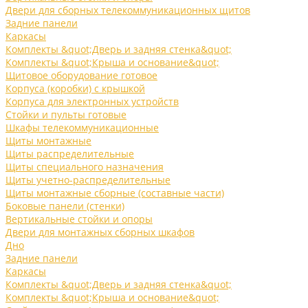
Двери для сборных телекоммуникационных щитов
Задние панели
Каркасы
Комплекты &quot;Дверь и задняя стенка&quot;
Комплекты &quot;Крыша и основание&quot;
Щитовое оборудование готовое
Корпуса (коробки) с крышкой
Корпуса для электронных устройств
Стойки и пульты готовые
Шкафы телекоммуникационные
Щиты монтажные
Щиты распределительные
Щиты специального назначения
Щиты учетно-распределительные
Щиты монтажные сборные (составные части)
Боковые панели (стенки)
Вертикальные стойки и опоры
Двери для монтажных сборных шкафов
Дно
Задние панели
Каркасы
Комплекты &quot;Дверь и задняя стенка&quot;
Комплекты &quot;Крыша и основание&quot;