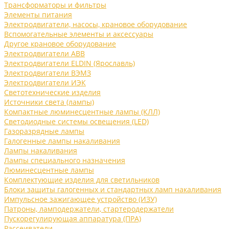
Трансформаторы и фильтры
Элементы питания
Электродвигатели, насосы, крановое оборудование
Вспомогательные элементы и аксессуары
Другое крановое оборудование
Электродвигатели ABB
Электродвигатели ELDIN (Ярославль)
Электродвигатели ВЭМЗ
Электродвигатели ИЭК
Светотехнические изделия
Источники света (лампы)
Компактные люминесцентные лампы (КЛЛ)
Светодиодные системы освещения (LED)
Газоразрядные лампы
Галогенные лампы накаливания
Лампы накаливания
Лампы специального назначения
Люминесцентные лампы
Комплектующие изделия для светильников
Блоки защиты галогенных и стандартных ламп накаливания
Импульсное зажигающее устройство (ИЗУ)
Патроны, ламподержатели, стартеродержатели
Пускорегулирующая аппаратура (ПРА)
Рассеиватели