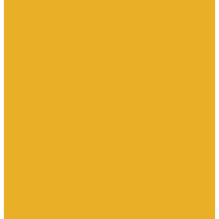
Электромагнитные расходомеры
Приборы учета тепла
Принадлежности для монтажа
Счетчики газа
Термометры
Термометры биметаллические
Термопреобразователи
Запорная и регулирующая арматура
Элеваторы
Задвижки
Затворы
Клапаны запорные
Клапаны обратные
Краны
Краны латунные
Краны стальные
Прочие краны и регуляторы
Фильтры
Насосное оборудование
Комплектующие для насосов
Насосы вибрационные
Насосы глубинные
Насосы для опрессовки