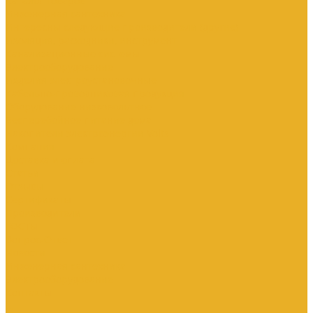
Каталог товаров
Инженерная сантехника
Интересны следующие производители (другие)
Изоляция, расходники, инструмент
Канализационные системы
Электрооборудование
Изделия электроустановочные
Кабельно-проводниковая продукция
Оборудование низковольтное
Бесперебойное питание дома
Накопители электроэнергии Volts
Компания
Доставка и оплата
Статьи
Отзывы
Сертификаты
Производители
ГОСТы
Вопрос-Ответ
Новости
Инженерная сантехника
Электрооборудование
Контакты
...