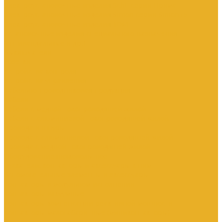
Электроустановочные изделия SchE серии Прима
Электроустановочные изделия Simon серии Simon15
Электроустановочные изделия TDM
Установочные изделия специального назначения
(антивандальные и др.)
Выключатели
Розетки
Устройства контроля
Устройства управления
Кабельно-проводниковая продукция
Кабели
Кабели с медной токопроводящей жилой
Кабели с алюминиевой токопроводящей жилой
Провода и шнуры
Провода с алюминиевой токопроводящей жилой
Провода с медной токопроводящей жилой
Оборудование низковольтное
Пускатели, контакторы и аксессуары к ним
Вспомогательные элементы и аксессуары
Контакторы в модульном исполнении
Контакторы вакуумные
Контакторы компенсации реактивной мощности
Контакторы малогабаритные (миниконтакторы)
Контакторы полупроводниковые