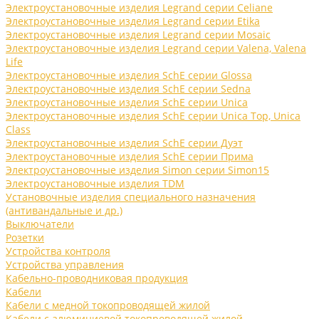
Электроустановочные изделия Legrand серии Celiane
Электроустановочные изделия Legrand серии Etika
Электроустановочные изделия Legrand серии Mosaic
Электроустановочные изделия Legrand серии Valena, Valena
Life
Электроустановочные изделия SchE серии Glossa
Электроустановочные изделия SchE серии Sedna
Электроустановочные изделия SchE серии Unica
Электроустановочные изделия SchE серии Unica Top, Unica
Class
Электроустановочные изделия SchE серии Дуэт
Электроустановочные изделия SchE серии Прима
Электроустановочные изделия Simon серии Simon15
Электроустановочные изделия TDM
Установочные изделия специального назначения
(антивандальные и др.)
Выключатели
Розетки
Устройства контроля
Устройства управления
Кабельно-проводниковая продукция
Кабели
Кабели с медной токопроводящей жилой
Кабели с алюминиевой токопроводящей жилой