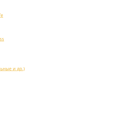
fe
ss
ьные и др.)