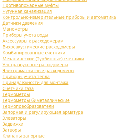
Противопожарные муфты
Чугунная канализация
Контрольно-измерительные приборы и автоматика
Датчики давления
Манометры
Приборы учета воды
Аксессуары к расходомерам
Вихреакустические расходомеры
Комбинированные счетчики
Механические (Турбинные) счетчики
Ультразвуковые расходомеры
Электромагнитные расходомеры
Приборы учета тепла
Принадлежности для монтажа
Счетчики газа
Термометры
Термометры биметаллические
Термопреобразователи
Запорная и регулирующая арматура
Элеваторы
Задвижки
Затворы
Клапаны запорные