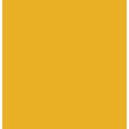
Каталог товаров
Инженерная сантехника
Интересны следующие производители (другие)
Изоляция, расходники, инструмент
Изоляция, теплоизоляция
Инструмент сантехнический
Метизы
Прокладки и ремонтные комплекты
Уплотнительные материалы
Хомуты
Канализационные системы
Внутренняя канализация полипропилен
Наружная канализация полипропилен
Противопожарные муфты
Чугунная канализация
Контрольно-измерительные приборы и автоматика
Датчики давления
Манометры
Приборы учета воды
Аксессуары к расходомерам
Вихреакустические расходомеры
Комбинированные счетчики
Механические (Турбинные) счетчики
Ультразвуковые расходомеры