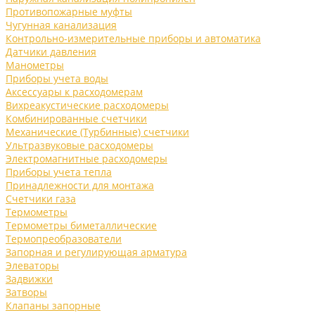
Противопожарные муфты
Чугунная канализация
Контрольно-измерительные приборы и автоматика
Датчики давления
Манометры
Приборы учета воды
Аксессуары к расходомерам
Вихреакустические расходомеры
Комбинированные счетчики
Механические (Турбинные) счетчики
Ультразвуковые расходомеры
Электромагнитные расходомеры
Приборы учета тепла
Принадлежности для монтажа
Счетчики газа
Термометры
Термометры биметаллические
Термопреобразователи
Запорная и регулирующая арматура
Элеваторы
Задвижки
Затворы
Клапаны запорные