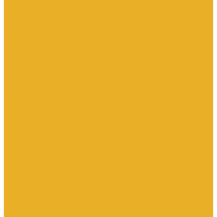
Трубы для теплого пола
Электрооборудование
Изделия электроустановочные
Установочные изделия общего назначения
Аксессуары для электроустановочных изделий
Звонки
Изделия для монтажа в кабель-каналы
Изделия открытого монтажа
Изделия скрытого монтажа
Удлинители, сетевые фильтры, переходники, штепсельные
вилки
Установочные изделия по производителям и сериям
Электроустановочные изделия DKC серии Brava
Электроустановочные изделия Legrand серии Celiane
Электроустановочные изделия Legrand серии Etika
Электроустановочные изделия Legrand серии Mosaic
Электроустановочные изделия Legrand серии Valena, Valena
Life
Электроустановочные изделия SchE серии Glossa
Электроустановочные изделия SchE серии Sedna
Электроустановочные изделия SchE серии Unica
Электроустановочные изделия SchE серии Unica Top, Unica
Class
Электроустановочные изделия SchE серии Дуэт