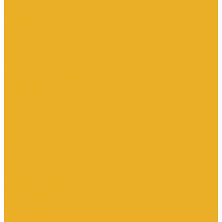
Электромагнитные расходомеры
Приборы учета тепла
Принадлежности для монтажа
Счетчики газа
Термометры
Термометры биметаллические
Термопреобразователи
Запорная и регулирующая арматура
Элеваторы
Задвижки
Затворы
Клапаны запорные
Клапаны обратные
Краны
Краны латунные
Краны стальные
Прочие краны и регуляторы
Фильтры
Насосное оборудование
Комплектующие для насосов
Насосы вибрационные
Насосы глубинные
Насосы для опрессовки