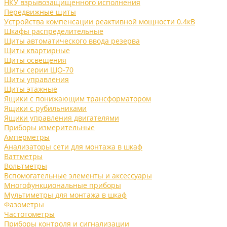
НКУ взрывозащищенного исполнения
Передвижные щиты
Устройства компенсации реактивной мощности 0.4кВ
Шкафы распределительные
Щиты автоматического ввода резерва
Щиты квартирные
Щиты освещения
Щиты серии ЩО-70
Щиты управления
Щиты этажные
Ящики с понижающим трансформатором
Ящики с рубильниками
Ящики управления двигателями
Приборы измерительные
Амперметры
Анализаторы сети для монтажа в шкаф
Ваттметры
Вольтметры
Вспомогательные элементы и аксессуары
Многофункциональные приборы
Мультиметры для монтажа в шкаф
Фазометры
Частотометры
Приборы контроля и сигнализации