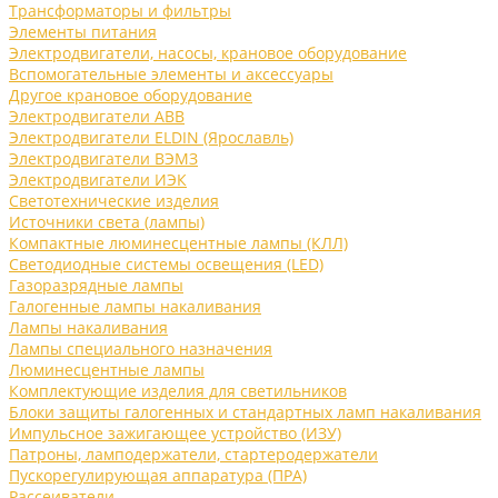
Трансформаторы и фильтры
Элементы питания
Электродвигатели, насосы, крановое оборудование
Вспомогательные элементы и аксессуары
Другое крановое оборудование
Электродвигатели ABB
Электродвигатели ELDIN (Ярославль)
Электродвигатели ВЭМЗ
Электродвигатели ИЭК
Светотехнические изделия
Источники света (лампы)
Компактные люминесцентные лампы (КЛЛ)
Светодиодные системы освещения (LED)
Газоразрядные лампы
Галогенные лампы накаливания
Лампы накаливания
Лампы специального назначения
Люминесцентные лампы
Комплектующие изделия для светильников
Блоки защиты галогенных и стандартных ламп накаливания
Импульсное зажигающее устройство (ИЗУ)
Патроны, ламподержатели, стартеродержатели
Пускорегулирующая аппаратура (ПРА)
Рассеиватели