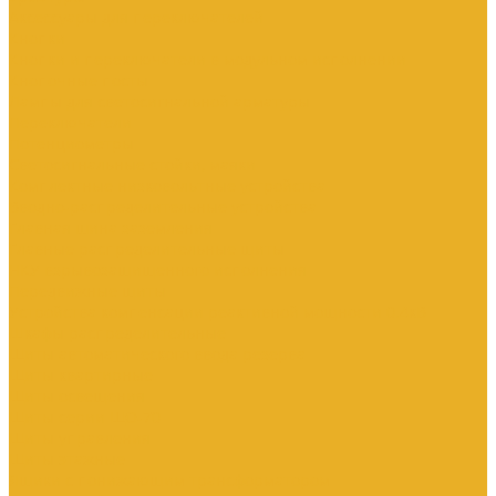
Аксессуары для переключателей
Кнопки
Кнопки и переключатели в модульном исполнении
Кнопочные посты
Лампы для светосигнальной арматуры
Переключатели
Потенциометры
Светосигнальные стойки, маяки
Комплектные низковольтные устройства
Вводно-распределительные устройства
Главная шина заземления
Главные распределительные щиты
НКУ взрывозащищенного исполнения
Передвижные щиты
Устройства компенсации реактивной мощности 0.4кВ
Шкафы распределительные
Щиты автоматического ввода резерва
Щиты квартирные
Щиты освещения
Щиты серии ЩО-70
Щиты управления
Щиты этажные
Ящики с понижающим трансформатором