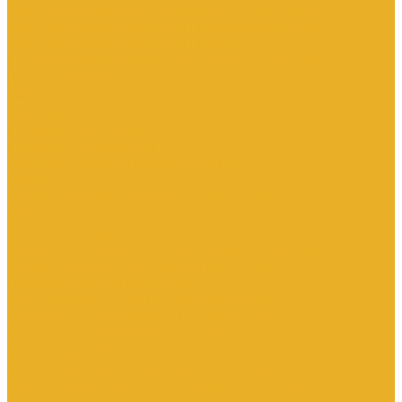
Электроустановочные изделия SchE серии Прима
Электроустановочные изделия Simon серии Simon15
Электроустановочные изделия TDM
Установочные изделия специального назначения
(антивандальные и др.)
Выключатели
Розетки
Устройства контроля
Устройства управления
Кабельно-проводниковая продукция
Кабели
Кабели с медной токопроводящей жилой
Кабели с алюминиевой токопроводящей жилой
Провода и шнуры
Провода с алюминиевой токопроводящей жилой
Провода с медной токопроводящей жилой
Оборудование низковольтное
Пускатели, контакторы и аксессуары к ним
Вспомогательные элементы и аксессуары
Контакторы в модульном исполнении
Контакторы вакуумные
Контакторы компенсации реактивной мощности
Контакторы малогабаритные (миниконтакторы)
Контакторы полупроводниковые