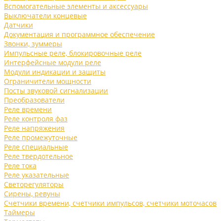
Вспомогательные элементы и аксессуары
Выключатели концевые
Датчики
Документация и программное обеспечение
Звонки, зуммеры
Импульсные реле, блокировочные реле
Интерфейсные модули реле
Модули индикации и защиты
Ограничители мощности
Посты звуковой сигнализации
Преобразователи
Реле времени
Реле контроля фаз
Реле напряжения
Реле промежуточные
Реле специальные
Реле твердотельное
Реле тока
Реле указательные
Светорегуляторы
Сирены, ревуны
Счетчики времени, счетчики импульсов, счетчики моточасов
Таймеры