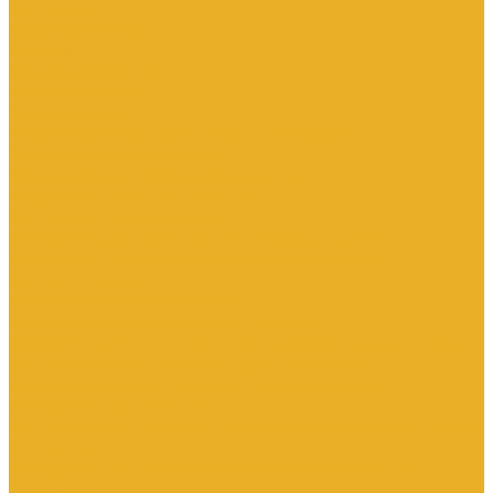
Контроллеры
Микроконтроллеры
Модемы
Модули логические
Панели оператора
Программаторы
Программируемые логические контроллеры
Программное обеспечение
Промышленное сетевое оборудование
Процессоры коммуникационные
Распределенная периферия
Устройства для промышленных следящих систем
Устройства для человеко-машинного интерфейса
Аппараты защиты
Автоматические выключатели
Вспомогательные элементы и аксессуары
Дифференциальная защита: УЗО, дифференциальные блоки
Ограничители импульсного перенапряжения
Устройства защиты на основе предохранителей
Устройства молниезащиты
Кнопки, кнопочные посты, переключатели, светосигнальная
аппаратура
Аксессуары для кнопочных постов и светосигнальной
арматуры