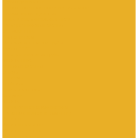
Насосы дренажные
Насосы поверхностные и вертикальные
Насосы циркуляционные
Трубы и соединительные части
Полипропиленовые системы
Заглушки ППРС
Компенсаторы
Металлопластиковые трубы
Муфты ППРС
Полипропиленовые трубы
Фланцы ППРС
Стальные системы
Отводы
Переходы
Тройники
Трубная заготовка
Заглушки
Фланцы
Металлопластиковые системы
Полиэтиленовые системы (ПНД)
Фитинги
Фитинги стальные
Фитинги латунные
Фитинги чугунные