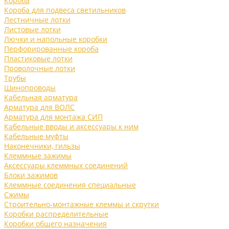
Короба
Короба для подвеса светильников
Лестничные лотки
Листовые лотки
Лючки и напольные коробки
Перфорированные короба
Пластиковые лотки
Проволочные лотки
Трубы
Шинопроводы
Кабельная арматура
Арматура для ВОЛС
Арматура для монтажа СИП
Кабельные вводы и аксессуары к ним
Кабельные муфты
Наконечники, гильзы
Клеммные зажимы
Аксессуары клеммных соединений
Блоки зажимов
Клеммные соединения специальные
Сжимы
Строительно-монтажные клеммы и скрутки
Коробки распределительные
Коробки общего назначения