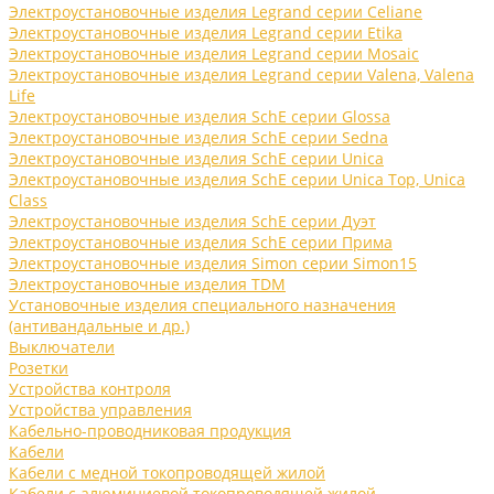
Электроустановочные изделия Legrand серии Celiane
Электроустановочные изделия Legrand серии Etika
Электроустановочные изделия Legrand серии Mosaic
Электроустановочные изделия Legrand серии Valena, Valena
Life
Электроустановочные изделия SchE серии Glossa
Электроустановочные изделия SchE серии Sedna
Электроустановочные изделия SchE серии Unica
Электроустановочные изделия SchE серии Unica Top, Unica
Class
Электроустановочные изделия SchE серии Дуэт
Электроустановочные изделия SchE серии Прима
Электроустановочные изделия Simon серии Simon15
Электроустановочные изделия TDM
Установочные изделия специального назначения
(антивандальные и др.)
Выключатели
Розетки
Устройства контроля
Устройства управления
Кабельно-проводниковая продукция
Кабели
Кабели с медной токопроводящей жилой
Кабели с алюминиевой токопроводящей жилой