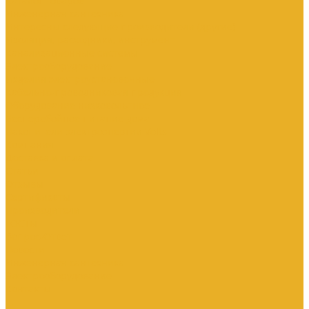
Каталог товаров
Инженерная сантехника
Интересны следующие производители (другие)
Изоляция, расходники, инструмент
Канализационные системы
Электрооборудование
Изделия электроустановочные
Кабельно-проводниковая продукция
Оборудование низковольтное
Бесперебойное питание дома
Накопители электроэнергии Volts
Компания
Доставка и оплата
Статьи
Отзывы
Сертификаты
Производители
ГОСТы
Вопрос-Ответ
Новости
Инженерная сантехника
Электрооборудование
Контакты
...