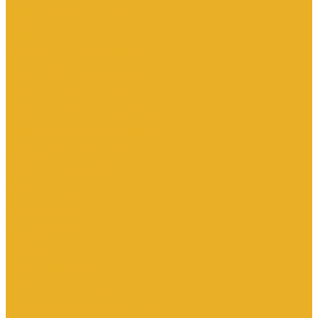
Котлы и водонагреватели
Водонагреватели
Котлы
Подводка сильфонная для газа
Люки и дождеприемники
Радиаторы и комплектующие
Алюминиевые радиаторы
Биметаллические радиаторы
Комплектующие для радиаторов
Стальные панельные радиаторы
Терморегулирующая арматура
Чугунные радиаторы
Расширительные баки
Сантехника
Арматура для бачка
Гибкая подводка
Полотенцесушители
Санфаянс
Сифоны
Смесители и душ
Теплый пол
Коллекторные группы
Комплектующие для монтажа