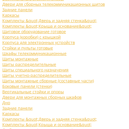
Двери для сборных телекоммуникационных щитов
Задние панели
Каркасы
Комплекты &quot;Дверь и задняя стенка&quot;
Комплекты &quot;Крыша и основание&quot;
Щитовое оборудование готовое
Корпуса (коробки) с крышкой
Корпуса для электронных устройств
Стойки и пульты готовые
Шкафы телекоммуникационные
Щиты монтажные
Щиты распределительные
Щиты специального назначения
Щиты учетно-распределительные
Щиты монтажные сборные (составные части)
Боковые панели (стенки)
Вертикальные стойки и опоры
Двери для монтажных сборных шкафов
Дно
Задние панели
Каркасы
Комплекты &quot;Дверь и задняя стенка&quot;
Комплекты &quot;Крыша и основание&quot;