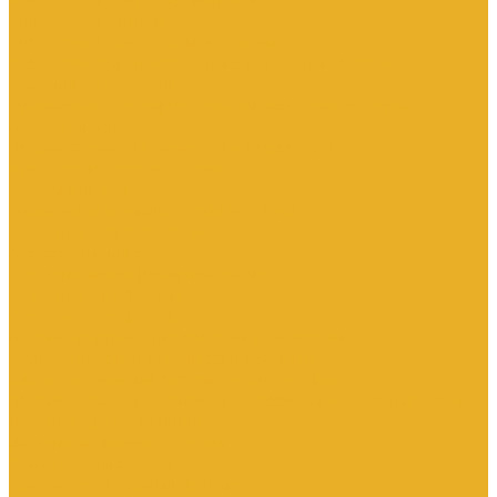
Контакторы тяговые
Пускатели и контакторы магнитные
Пускатели комбинированные, контактные сборки
Реле для контакторов
Рубильники, разъединители, выключатели нагрузки
Аппараты АВР
Вспомогательные элементы и аксессуары
Кулачковые переключатели
Разъединители
Рубильники и выключатели нагрузки
Счетчики электроэнергии
Аксессуары для счетчиков
Счетчики многофункциональные
Счетчики однофазные
Счетчики трехфазные
Автоматизированные системы управления
технологическими процессами (АСУТП)
Блоки питания для систем автоматизации
Вспомогательные элементы, аксессуары и запасные части
Датчики идентификации
Датчики машинного зрения
Коммутаторы сетевые
Компьютеры промышленные