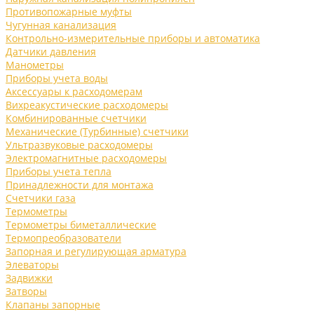
Противопожарные муфты
Чугунная канализация
Контрольно-измерительные приборы и автоматика
Датчики давления
Манометры
Приборы учета воды
Аксессуары к расходомерам
Вихреакустические расходомеры
Комбинированные счетчики
Механические (Турбинные) счетчики
Ультразвуковые расходомеры
Электромагнитные расходомеры
Приборы учета тепла
Принадлежности для монтажа
Счетчики газа
Термометры
Термометры биметаллические
Термопреобразователи
Запорная и регулирующая арматура
Элеваторы
Задвижки
Затворы
Клапаны запорные