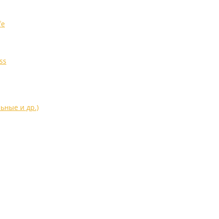
fe
ss
ьные и др.)