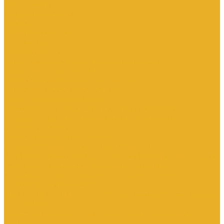
Контроллеры
Микроконтроллеры
Модемы
Модули логические
Панели оператора
Программаторы
Программируемые логические контроллеры
Программное обеспечение
Промышленное сетевое оборудование
Процессоры коммуникационные
Распределенная периферия
Устройства для промышленных следящих систем
Устройства для человеко-машинного интерфейса
Аппараты защиты
Автоматические выключатели
Вспомогательные элементы и аксессуары
Дифференциальная защита: УЗО, дифференциальные блоки
Ограничители импульсного перенапряжения
Устройства защиты на основе предохранителей
Устройства молниезащиты
Кнопки, кнопочные посты, переключатели, светосигнальная
аппаратура
Аксессуары для кнопочных постов и светосигнальной
арматуры