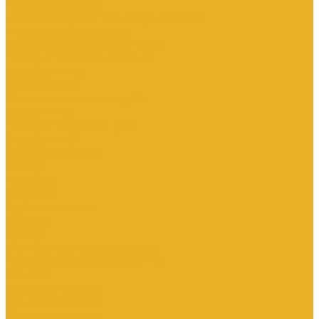
Насосы дренажные
Насосы поверхностные и вертикальные
Насосы циркуляционные
Трубы и соединительные части
Полипропиленовые системы
Заглушки ППРС
Компенсаторы
Металлопластиковые трубы
Муфты ППРС
Полипропиленовые трубы
Фланцы ППРС
Стальные системы
Отводы
Переходы
Тройники
Трубная заготовка
Заглушки
Фланцы
Металлопластиковые системы
Полиэтиленовые системы (ПНД)
Фитинги
Фитинги стальные
Фитинги латунные
Фитинги чугунные