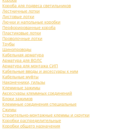
Короба
Короба для подвеса светильников
Лестничные лотки
Листовые лотки
Лючки и напольные коробки
Перфорированные короба
Пластиковые лотки
Проволочные лотки
Трубы
Шинопроводы
Кабельная арматура
Арматура для ВОЛС
Арматура для монтажа СИП
Кабельные вводы и аксессуары к ним
Кабельные муфты
Наконечники, гильзы
Клеммные зажимы
Аксессуары клеммных соединений
Блоки зажимов
Клеммные соединения специальные
Сжимы
Строительно-монтажные клеммы и скрутки
Коробки распределительные
Коробки общего назначения