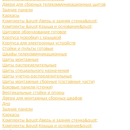
Двери для сборных телекоммуникационных щитов
Задние панели
Каркасы
Комплекты &quot;Дверь и задняя стенка&quot;
Комплекты &quot;Крыша и основание&quot;
Щитовое оборудование готовое
Корпуса (коробки) с крышкой
Корпуса для электронных устройств
Стойки и пульты готовые
Шкафы телекоммуникационные
Щиты монтажные
Щиты распределительные
Щиты специального назначения
Щиты учетно-распределительные
Щиты монтажные сборные (составные части)
Боковые панели (стенки)
Вертикальные стойки и опоры
Двери для монтажных сборных шкафов
Дно
Задние панели
Каркасы
Комплекты &quot;Дверь и задняя стенка&quot;
Комплекты &quot;Крыша и основание&quot;