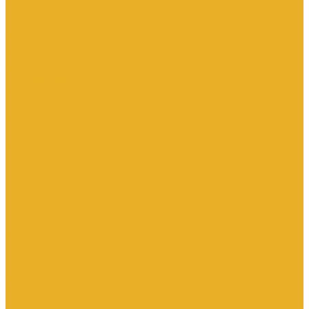
Каталог товаров
Инженерная сантехника
Интересны следующие производители (другие)
Изоляция, расходники, инструмент
Канализационные системы
Электрооборудование
Изделия электроустановочные
Кабельно-проводниковая продукция
Оборудование низковольтное
Бесперебойное питание дома
Накопители электроэнергии Volts
Компания
Доставка и оплата
Статьи
Отзывы
Сертификаты
Производители
ГОСТы
Вопрос-Ответ
Новости
Инженерная сантехника
Электрооборудование
Контакты
...