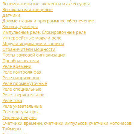
Вспомогательные элементы и аксессуары
Выключатели концевые
Датчики
Документация и программное обеспечение
Звонки, зуммеры
Импульсные реле, блокировочные реле
Интерфейсные модули реле
Модули индикации и защиты
Ограничители мощности
Посты звуковой сигнализации
Преобразователи
Реле времени
Реле контроля фаз
Реле напряжения
Реле промежуточные
Реле специальные
Реле твердотельное
Реле тока
Реле указательные
Светорегуляторы
Сирены, ревуны
Счетчики времени, счетчики импульсов, счетчики моточасов
Таймеры