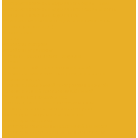
Электроустановочные изделия SchE серии Прима
Электроустановочные изделия Simon серии Simon15
Электроустановочные изделия TDM
Установочные изделия специального назначения
(антивандальные и др.)
Выключатели
Розетки
Устройства контроля
Устройства управления
Кабельно-проводниковая продукция
Кабели
Кабели с медной токопроводящей жилой
Кабели с алюминиевой токопроводящей жилой
Провода и шнуры
Провода с алюминиевой токопроводящей жилой
Провода с медной токопроводящей жилой
Оборудование низковольтное
Пускатели, контакторы и аксессуары к ним
Вспомогательные элементы и аксессуары
Контакторы в модульном исполнении
Контакторы вакуумные
Контакторы компенсации реактивной мощности
Контакторы малогабаритные (миниконтакторы)
Контакторы полупроводниковые