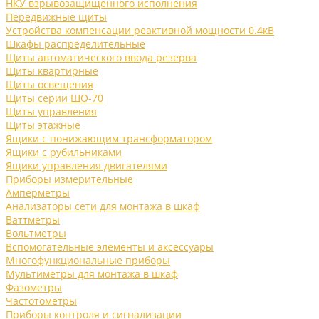
НКУ взрывозащищенного исполнения
Передвижные щиты
Устройства компенсации реактивной мощности 0.4кВ
Шкафы распределительные
Щиты автоматического ввода резерва
Щиты квартирные
Щиты освещения
Щиты серии ЩО-70
Щиты управления
Щиты этажные
Ящики с понижающим трансформатором
Ящики с рубильниками
Ящики управления двигателями
Приборы измерительные
Амперметры
Анализаторы сети для монтажа в шкаф
Ваттметры
Вольтметры
Вспомогательные элементы и аксессуары
Многофункциональные приборы
Мультиметры для монтажа в шкаф
Фазометры
Частотометры
Приборы контроля и сигнализации