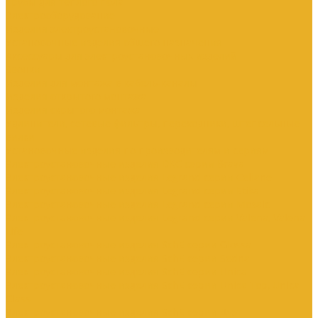
Трубы для теплого пола
Электрооборудование
Изделия электроустановочные
Установочные изделия общего назначения
Аксессуары для электроустановочных изделий
Звонки
Изделия для монтажа в кабель-каналы
Изделия открытого монтажа
Изделия скрытого монтажа
Удлинители, сетевые фильтры, переходники, штепсельные
вилки
Установочные изделия по производителям и сериям
Электроустановочные изделия DKC серии Brava
Электроустановочные изделия Legrand серии Celiane
Электроустановочные изделия Legrand серии Etika
Электроустановочные изделия Legrand серии Mosaic
Электроустановочные изделия Legrand серии Valena, Valena
Life
Электроустановочные изделия SchE серии Glossa
Электроустановочные изделия SchE серии Sedna
Электроустановочные изделия SchE серии Unica
Электроустановочные изделия SchE серии Unica Top, Unica
Class
Электроустановочные изделия SchE серии Дуэт