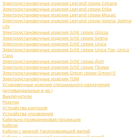
Электроустановочные изделия Legrand серии Celiane
Электроустановочные изделия Legrand серии Etika
Электроустановочные изделия Legrand серии Mosaic
Электроустановочные изделия Legrand серии Valena, Valena
Life
Электроустановочные изделия SchE серии Glossa
Электроустановочные изделия SchE серии Sedna
Электроустановочные изделия SchE серии Unica
Электроустановочные изделия SchE серии Unica Top, Unica
Class
Электроустановочные изделия SchE серии Дуэт
Электроустановочные изделия SchE серии Прима
Электроустановочные изделия Simon серии Simon15
Электроустановочные изделия TDM
Установочные изделия специального назначения
(антивандальные и др.)
Выключатели
Розетки
Устройства контроля
Устройства управления
Кабельно-проводниковая продукция
Кабели
Кабели с медной токопроводящей жилой
Кабели с алюминиевой токопроводящей жилой