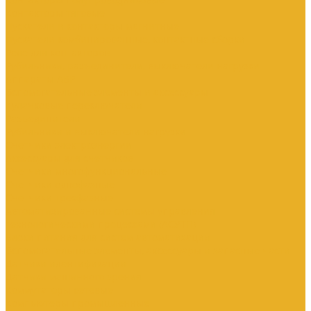
Контакторы тяговые
Пускатели и контакторы магнитные
Пускатели комбинированные, контактные сборки
Реле для контакторов
Рубильники, разъединители, выключатели нагрузки
Аппараты АВР
Вспомогательные элементы и аксессуары
Кулачковые переключатели
Разъединители
Рубильники и выключатели нагрузки
Счетчики электроэнергии
Аксессуары для счетчиков
Счетчики многофункциональные
Счетчики однофазные
Счетчики трехфазные
Автоматизированные системы управления
технологическими процессами (АСУТП)
Блоки питания для систем автоматизации
Вспомогательные элементы, аксессуары и запасные части
Датчики идентификации
Датчики машинного зрения
Коммутаторы сетевые
Компьютеры промышленные