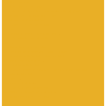
Каталог товаров
Инженерная сантехника
Интересны следующие производители (другие)
Изоляция, расходники, инструмент
Изоляция, теплоизоляция
Инструмент сантехнический
Метизы
Прокладки и ремонтные комплекты
Уплотнительные материалы
Хомуты
Канализационные системы
Внутренняя канализация полипропилен
Наружная канализация полипропилен
Противопожарные муфты
Чугунная канализация
Контрольно-измерительные приборы и автоматика
Датчики давления
Манометры
Приборы учета воды
Аксессуары к расходомерам
Вихреакустические расходомеры
Комбинированные счетчики
Механические (Турбинные) счетчики
Ультразвуковые расходомеры