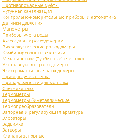
Противопожарные муфты
Чугунная канализация
Контрольно-измерительные приборы и автоматика
Датчики давления
Манометры
Приборы учета воды
Аксессуары к расходомерам
Вихреакустические расходомеры
Комбинированные счетчики
Механические (Турбинные) счетчики
Ультразвуковые расходомеры
Электромагнитные расходомеры
Приборы учета тепла
Принадлежности для монтажа
Счетчики газа
Термометры
Термометры биметаллические
Термопреобразователи
Запорная и регулирующая арматура
Элеваторы
Задвижки
Затворы
Клапаны запорные