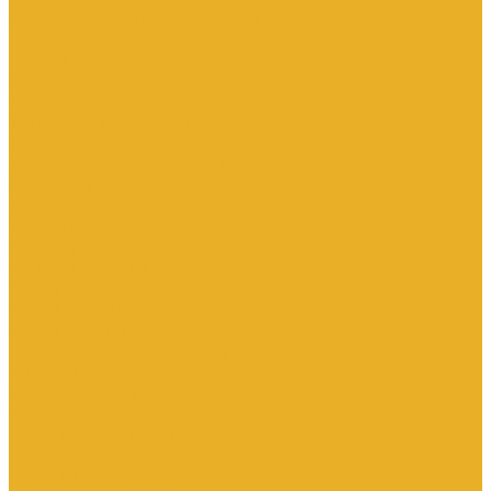
Электромагнитные расходомеры
Приборы учета тепла
Принадлежности для монтажа
Счетчики газа
Термометры
Термометры биметаллические
Термопреобразователи
Запорная и регулирующая арматура
Элеваторы
Задвижки
Затворы
Клапаны запорные
Клапаны обратные
Краны
Краны латунные
Краны стальные
Прочие краны и регуляторы
Фильтры
Насосное оборудование
Комплектующие для насосов
Насосы вибрационные
Насосы глубинные
Насосы для опрессовки