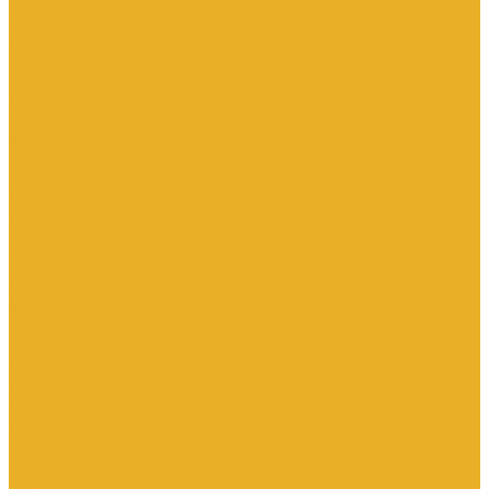
Котлы и водонагреватели
Водонагреватели
Котлы
Подводка сильфонная для газа
Люки и дождеприемники
Радиаторы и комплектующие
Алюминиевые радиаторы
Биметаллические радиаторы
Комплектующие для радиаторов
Стальные панельные радиаторы
Терморегулирующая арматура
Чугунные радиаторы
Расширительные баки
Сантехника
Арматура для бачка
Гибкая подводка
Полотенцесушители
Санфаянс
Сифоны
Смесители и душ
Теплый пол
Коллекторные группы
Комплектующие для монтажа