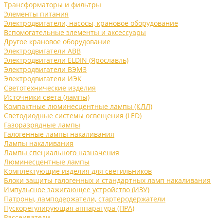
Трансформаторы и фильтры
Элементы питания
Электродвигатели, насосы, крановое оборудование
Вспомогательные элементы и аксессуары
Другое крановое оборудование
Электродвигатели ABB
Электродвигатели ELDIN (Ярославль)
Электродвигатели ВЭМЗ
Электродвигатели ИЭК
Светотехнические изделия
Источники света (лампы)
Компактные люминесцентные лампы (КЛЛ)
Светодиодные системы освещения (LED)
Газоразрядные лампы
Галогенные лампы накаливания
Лампы накаливания
Лампы специального назначения
Люминесцентные лампы
Комплектующие изделия для светильников
Блоки защиты галогенных и стандартных ламп накаливания
Импульсное зажигающее устройство (ИЗУ)
Патроны, ламподержатели, стартеродержатели
Пускорегулирующая аппаратура (ПРА)
Рассеиватели