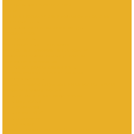
Аксессуары для переключателей
Кнопки
Кнопки и переключатели в модульном исполнении
Кнопочные посты
Лампы для светосигнальной арматуры
Переключатели
Потенциометры
Светосигнальные стойки, маяки
Комплектные низковольтные устройства
Вводно-распределительные устройства
Главная шина заземления
Главные распределительные щиты
НКУ взрывозащищенного исполнения
Передвижные щиты
Устройства компенсации реактивной мощности 0.4кВ
Шкафы распределительные
Щиты автоматического ввода резерва
Щиты квартирные
Щиты освещения
Щиты серии ЩО-70
Щиты управления
Щиты этажные
Ящики с понижающим трансформатором