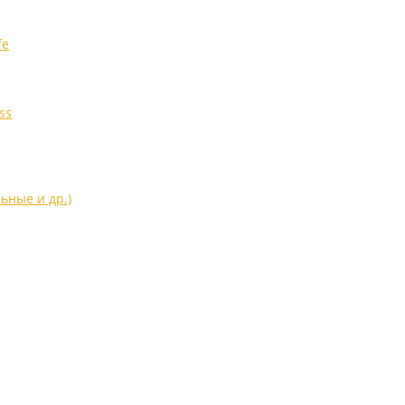
fe
ss
ьные и др.)