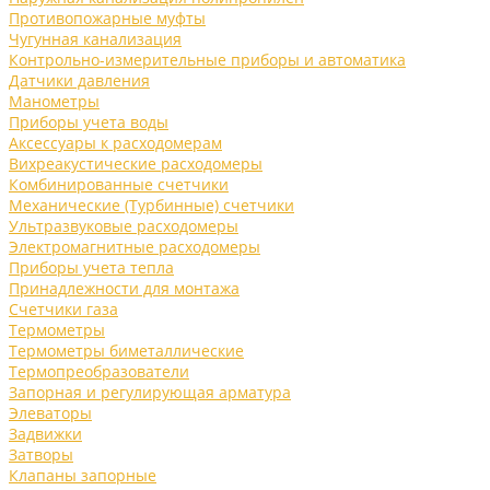
Противопожарные муфты
Чугунная канализация
Контрольно-измерительные приборы и автоматика
Датчики давления
Манометры
Приборы учета воды
Аксессуары к расходомерам
Вихреакустические расходомеры
Комбинированные счетчики
Механические (Турбинные) счетчики
Ультразвуковые расходомеры
Электромагнитные расходомеры
Приборы учета тепла
Принадлежности для монтажа
Счетчики газа
Термометры
Термометры биметаллические
Термопреобразователи
Запорная и регулирующая арматура
Элеваторы
Задвижки
Затворы
Клапаны запорные