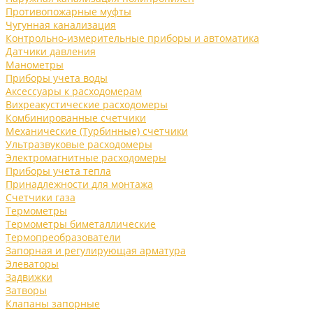
Противопожарные муфты
Чугунная канализация
Контрольно-измерительные приборы и автоматика
Датчики давления
Манометры
Приборы учета воды
Аксессуары к расходомерам
Вихреакустические расходомеры
Комбинированные счетчики
Механические (Турбинные) счетчики
Ультразвуковые расходомеры
Электромагнитные расходомеры
Приборы учета тепла
Принадлежности для монтажа
Счетчики газа
Термометры
Термометры биметаллические
Термопреобразователи
Запорная и регулирующая арматура
Элеваторы
Задвижки
Затворы
Клапаны запорные