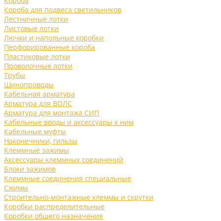
Короба
Короба для подвеса светильников
Лестничные лотки
Листовые лотки
Лючки и напольные коробки
Перфорированные короба
Пластиковые лотки
Проволочные лотки
Трубы
Шинопроводы
Кабельная арматура
Арматура для ВОЛС
Арматура для монтажа СИП
Кабельные вводы и аксессуары к ним
Кабельные муфты
Наконечники, гильзы
Клеммные зажимы
Аксессуары клеммных соединений
Блоки зажимов
Клеммные соединения специальные
Сжимы
Строительно-монтажные клеммы и скрутки
Коробки распределительные
Коробки общего назначения