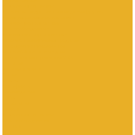
Каталог товаров
Инженерная сантехника
Интересны следующие производители (другие)
Изоляция, расходники, инструмент
Канализационные системы
Электрооборудование
Изделия электроустановочные
Кабельно-проводниковая продукция
Оборудование низковольтное
Бесперебойное питание дома
Накопители электроэнергии Volts
Компания
Доставка и оплата
Статьи
Отзывы
Сертификаты
Производители
ГОСТы
Вопрос-Ответ
Новости
Инженерная сантехника
Электрооборудование
Контакты
...