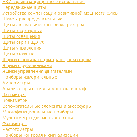
НКУ взрывозащищенного исполнения
Передвижные щиты
Устройства компенсации реактивной мощности 0.4кВ
Шкафы распределительные
Щиты автоматического ввода резерва
Щиты квартирные
Щиты освещения
Щиты серии ЩО-70
Щиты управления
Щиты этажные
Ящики с понижающим трансформатором
Ящики с рубильниками
Ящики управления двигателями
Приборы измерительные
Амперметры
Анализаторы сети для монтажа в шкаф
Ваттметры
Вольтметры
Вспомогательные элементы и аксессуары
Многофункциональные приборы
Мультиметры для монтажа в шкаф
Фазометры
Частотометры
Приборы контроля и сигнализации