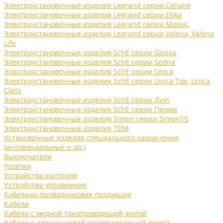
Электроустановочные изделия Legrand серии Celiane
Электроустановочные изделия Legrand серии Etika
Электроустановочные изделия Legrand серии Mosaic
Электроустановочные изделия Legrand серии Valena, Valena
Life
Электроустановочные изделия SchE серии Glossa
Электроустановочные изделия SchE серии Sedna
Электроустановочные изделия SchE серии Unica
Электроустановочные изделия SchE серии Unica Top, Unica
Class
Электроустановочные изделия SchE серии Дуэт
Электроустановочные изделия SchE серии Прима
Электроустановочные изделия Simon серии Simon15
Электроустановочные изделия TDM
Установочные изделия специального назначения
(антивандальные и др.)
Выключатели
Розетки
Устройства контроля
Устройства управления
Кабельно-проводниковая продукция
Кабели
Кабели с медной токопроводящей жилой
Кабели с алюминиевой токопроводящей жилой