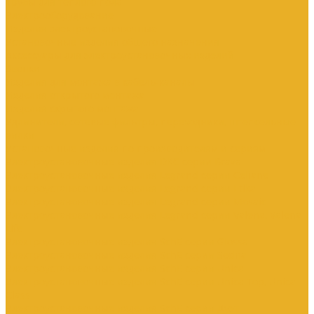
Трубы для теплого пола
Электрооборудование
Изделия электроустановочные
Установочные изделия общего назначения
Аксессуары для электроустановочных изделий
Звонки
Изделия для монтажа в кабель-каналы
Изделия открытого монтажа
Изделия скрытого монтажа
Удлинители, сетевые фильтры, переходники, штепсельные
вилки
Установочные изделия по производителям и сериям
Электроустановочные изделия DKC серии Brava
Электроустановочные изделия Legrand серии Celiane
Электроустановочные изделия Legrand серии Etika
Электроустановочные изделия Legrand серии Mosaic
Электроустановочные изделия Legrand серии Valena, Valena
Life
Электроустановочные изделия SchE серии Glossa
Электроустановочные изделия SchE серии Sedna
Электроустановочные изделия SchE серии Unica
Электроустановочные изделия SchE серии Unica Top, Unica
Class
Электроустановочные изделия SchE серии Дуэт