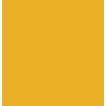
Насосы дренажные
Насосы поверхностные и вертикальные
Насосы циркуляционные
Трубы и соединительные части
Полипропиленовые системы
Заглушки ППРС
Компенсаторы
Металлопластиковые трубы
Муфты ППРС
Полипропиленовые трубы
Фланцы ППРС
Стальные системы
Отводы
Переходы
Тройники
Трубная заготовка
Заглушки
Фланцы
Металлопластиковые системы
Полиэтиленовые системы (ПНД)
Фитинги
Фитинги стальные
Фитинги латунные
Фитинги чугунные