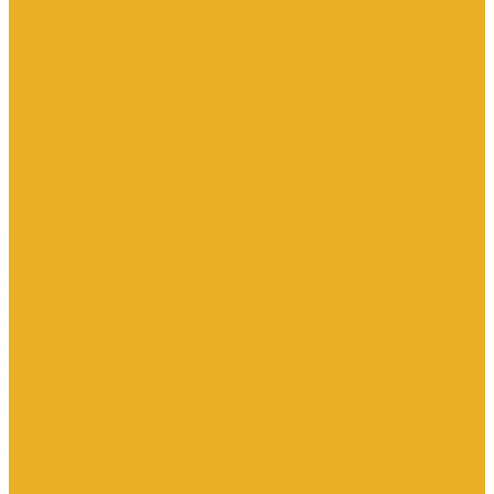
Контроллеры
Микроконтроллеры
Модемы
Модули логические
Панели оператора
Программаторы
Программируемые логические контроллеры
Программное обеспечение
Промышленное сетевое оборудование
Процессоры коммуникационные
Распределенная периферия
Устройства для промышленных следящих систем
Устройства для человеко-машинного интерфейса
Аппараты защиты
Автоматические выключатели
Вспомогательные элементы и аксессуары
Дифференциальная защита: УЗО, дифференциальные блоки
Ограничители импульсного перенапряжения
Устройства защиты на основе предохранителей
Устройства молниезащиты
Кнопки, кнопочные посты, переключатели, светосигнальная
аппаратура
Аксессуары для кнопочных постов и светосигнальной
арматуры