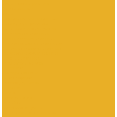
Котлы и водонагреватели
Водонагреватели
Котлы
Подводка сильфонная для газа
Люки и дождеприемники
Радиаторы и комплектующие
Алюминиевые радиаторы
Биметаллические радиаторы
Комплектующие для радиаторов
Стальные панельные радиаторы
Терморегулирующая арматура
Чугунные радиаторы
Расширительные баки
Сантехника
Арматура для бачка
Гибкая подводка
Полотенцесушители
Санфаянс
Сифоны
Смесители и душ
Теплый пол
Коллекторные группы
Комплектующие для монтажа