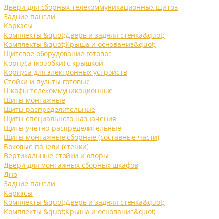
Двери для сборных телекоммуникационных щитов
Задние панели
Каркасы
Комплекты &quot;Дверь и задняя стенка&quot;
Комплекты &quot;Крыша и основание&quot;
Щитовое оборудование готовое
Корпуса (коробки) с крышкой
Корпуса для электронных устройств
Стойки и пульты готовые
Шкафы телекоммуникационные
Щиты монтажные
Щиты распределительные
Щиты специального назначения
Щиты учетно-распределительные
Щиты монтажные сборные (составные части)
Боковые панели (стенки)
Вертикальные стойки и опоры
Двери для монтажных сборных шкафов
Дно
Задние панели
Каркасы
Комплекты &quot;Дверь и задняя стенка&quot;
Комплекты &quot;Крыша и основание&quot;