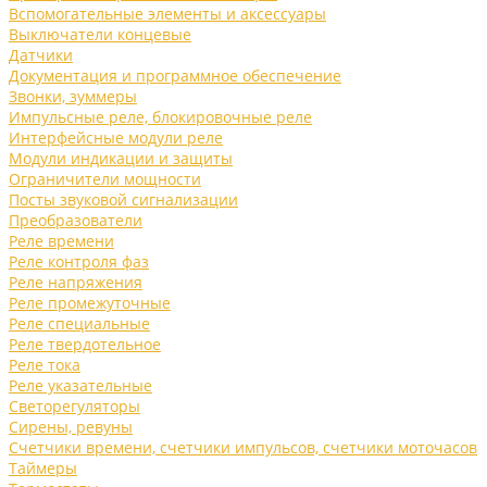
Вспомогательные элементы и аксессуары
Выключатели концевые
Датчики
Документация и программное обеспечение
Звонки, зуммеры
Импульсные реле, блокировочные реле
Интерфейсные модули реле
Модули индикации и защиты
Ограничители мощности
Посты звуковой сигнализации
Преобразователи
Реле времени
Реле контроля фаз
Реле напряжения
Реле промежуточные
Реле специальные
Реле твердотельное
Реле тока
Реле указательные
Светорегуляторы
Сирены, ревуны
Счетчики времени, счетчики импульсов, счетчики моточасов
Таймеры