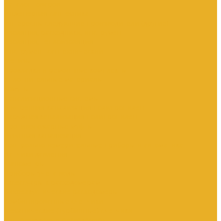
Каталог товаров
Инженерная сантехника
Интересны следующие производители (другие)
Изоляция, расходники, инструмент
Изоляция, теплоизоляция
Инструмент сантехнический
Метизы
Прокладки и ремонтные комплекты
Уплотнительные материалы
Хомуты
Канализационные системы
Внутренняя канализация полипропилен
Наружная канализация полипропилен
Противопожарные муфты
Чугунная канализация
Контрольно-измерительные приборы и автоматика
Датчики давления
Манометры
Приборы учета воды
Аксессуары к расходомерам
Вихреакустические расходомеры
Комбинированные счетчики
Механические (Турбинные) счетчики
Ультразвуковые расходомеры