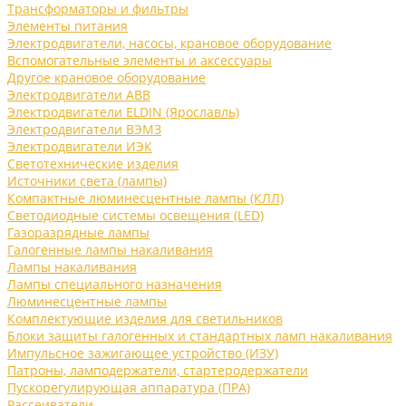
Трансформаторы и фильтры
Элементы питания
Электродвигатели, насосы, крановое оборудование
Вспомогательные элементы и аксессуары
Другое крановое оборудование
Электродвигатели ABB
Электродвигатели ELDIN (Ярославль)
Электродвигатели ВЭМЗ
Электродвигатели ИЭК
Светотехнические изделия
Источники света (лампы)
Компактные люминесцентные лампы (КЛЛ)
Светодиодные системы освещения (LED)
Газоразрядные лампы
Галогенные лампы накаливания
Лампы накаливания
Лампы специального назначения
Люминесцентные лампы
Комплектующие изделия для светильников
Блоки защиты галогенных и стандартных ламп накаливания
Импульсное зажигающее устройство (ИЗУ)
Патроны, ламподержатели, стартеродержатели
Пускорегулирующая аппаратура (ПРА)
Рассеиватели