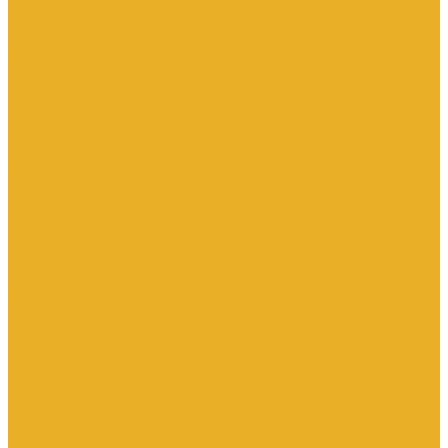
Аксессуары для переключателей
Кнопки
Кнопки и переключатели в модульном исполнении
Кнопочные посты
Лампы для светосигнальной арматуры
Переключатели
Потенциометры
Светосигнальные стойки, маяки
Комплектные низковольтные устройства
Вводно-распределительные устройства
Главная шина заземления
Главные распределительные щиты
НКУ взрывозащищенного исполнения
Передвижные щиты
Устройства компенсации реактивной мощности 0.4кВ
Шкафы распределительные
Щиты автоматического ввода резерва
Щиты квартирные
Щиты освещения
Щиты серии ЩО-70
Щиты управления
Щиты этажные
Ящики с понижающим трансформатором