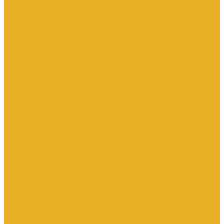
Электромагнитные расходомеры
Приборы учета тепла
Принадлежности для монтажа
Счетчики газа
Термометры
Термометры биметаллические
Термопреобразователи
Запорная и регулирующая арматура
Элеваторы
Задвижки
Затворы
Клапаны запорные
Клапаны обратные
Краны
Краны латунные
Краны стальные
Прочие краны и регуляторы
Фильтры
Насосное оборудование
Комплектующие для насосов
Насосы вибрационные
Насосы глубинные
Насосы для опрессовки