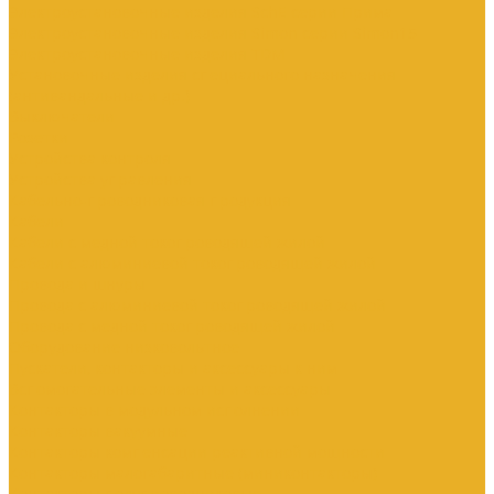
Электроустановочные изделия SchE серии Прима
Электроустановочные изделия Simon серии Simon15
Электроустановочные изделия TDM
Установочные изделия специального назначения
(антивандальные и др.)
Выключатели
Розетки
Устройства контроля
Устройства управления
Кабельно-проводниковая продукция
Кабели
Кабели с медной токопроводящей жилой
Кабели с алюминиевой токопроводящей жилой
Провода и шнуры
Провода с алюминиевой токопроводящей жилой
Провода с медной токопроводящей жилой
Оборудование низковольтное
Пускатели, контакторы и аксессуары к ним
Вспомогательные элементы и аксессуары
Контакторы в модульном исполнении
Контакторы вакуумные
Контакторы компенсации реактивной мощности
Контакторы малогабаритные (миниконтакторы)
Контакторы полупроводниковые