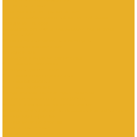
Контакторы тяговые
Пускатели и контакторы магнитные
Пускатели комбинированные, контактные сборки
Реле для контакторов
Рубильники, разъединители, выключатели нагрузки
Аппараты АВР
Вспомогательные элементы и аксессуары
Кулачковые переключатели
Разъединители
Рубильники и выключатели нагрузки
Счетчики электроэнергии
Аксессуары для счетчиков
Счетчики многофункциональные
Счетчики однофазные
Счетчики трехфазные
Автоматизированные системы управления
технологическими процессами (АСУТП)
Блоки питания для систем автоматизации
Вспомогательные элементы, аксессуары и запасные части
Датчики идентификации
Датчики машинного зрения
Коммутаторы сетевые
Компьютеры промышленные