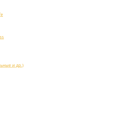
fe
ss
ьные и др.)