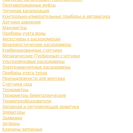
Противопожарные муфты
Чугунная канализация
Контрольно-измерительные приборы и автоматика
Датчики давления
Манометры
Приборы учета воды
Аксессуары к расходомерам
Вихреакустические расходомеры
Комбинированные счетчики
Механические (Турбинные) счетчики
Ультразвуковые расходомеры
Электромагнитные расходомеры
Приборы учета тепла
Принадлежности для монтажа
Счетчики газа
Термометры
Термометры биметаллические
Термопреобразователи
Запорная и регулирующая арматура
Элеваторы
Задвижки
Затворы
Клапаны запорные