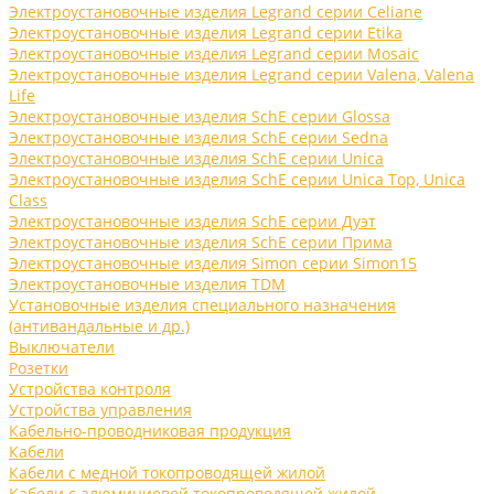
Электроустановочные изделия Legrand серии Celiane
Электроустановочные изделия Legrand серии Etika
Электроустановочные изделия Legrand серии Mosaic
Электроустановочные изделия Legrand серии Valena, Valena
Life
Электроустановочные изделия SchE серии Glossa
Электроустановочные изделия SchE серии Sedna
Электроустановочные изделия SchE серии Unica
Электроустановочные изделия SchE серии Unica Top, Unica
Class
Электроустановочные изделия SchE серии Дуэт
Электроустановочные изделия SchE серии Прима
Электроустановочные изделия Simon серии Simon15
Электроустановочные изделия TDM
Установочные изделия специального назначения
(антивандальные и др.)
Выключатели
Розетки
Устройства контроля
Устройства управления
Кабельно-проводниковая продукция
Кабели
Кабели с медной токопроводящей жилой
Кабели с алюминиевой токопроводящей жилой