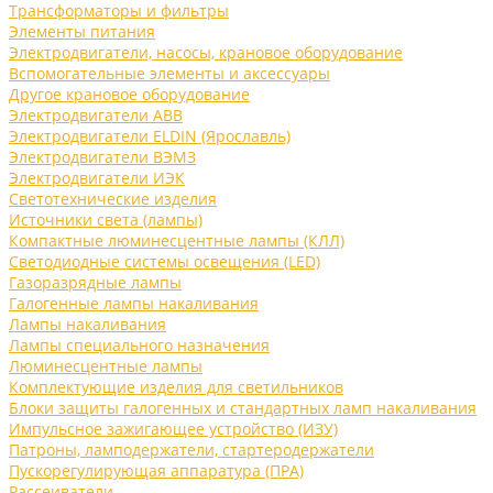
Трансформаторы и фильтры
Элементы питания
Электродвигатели, насосы, крановое оборудование
Вспомогательные элементы и аксессуары
Другое крановое оборудование
Электродвигатели ABB
Электродвигатели ELDIN (Ярославль)
Электродвигатели ВЭМЗ
Электродвигатели ИЭК
Светотехнические изделия
Источники света (лампы)
Компактные люминесцентные лампы (КЛЛ)
Светодиодные системы освещения (LED)
Газоразрядные лампы
Галогенные лампы накаливания
Лампы накаливания
Лампы специального назначения
Люминесцентные лампы
Комплектующие изделия для светильников
Блоки защиты галогенных и стандартных ламп накаливания
Импульсное зажигающее устройство (ИЗУ)
Патроны, ламподержатели, стартеродержатели
Пускорегулирующая аппаратура (ПРА)
Рассеиватели