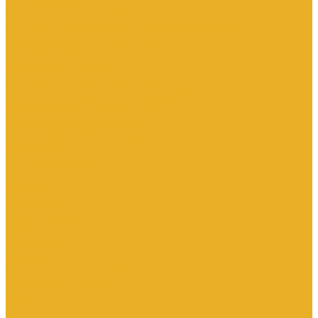
Каталог товаров
Инженерная сантехника
Интересны следующие производители (другие)
Изоляция, расходники, инструмент
Канализационные системы
Электрооборудование
Изделия электроустановочные
Кабельно-проводниковая продукция
Оборудование низковольтное
Бесперебойное питание дома
Накопители электроэнергии Volts
Компания
Доставка и оплата
Статьи
Отзывы
Сертификаты
Производители
ГОСТы
Вопрос-Ответ
Новости
Инженерная сантехника
Электрооборудование
Контакты
...