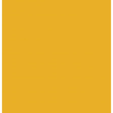
Трубы для теплого пола
Электрооборудование
Изделия электроустановочные
Установочные изделия общего назначения
Аксессуары для электроустановочных изделий
Звонки
Изделия для монтажа в кабель-каналы
Изделия открытого монтажа
Изделия скрытого монтажа
Удлинители, сетевые фильтры, переходники, штепсельные
вилки
Установочные изделия по производителям и сериям
Электроустановочные изделия DKC серии Brava
Электроустановочные изделия Legrand серии Celiane
Электроустановочные изделия Legrand серии Etika
Электроустановочные изделия Legrand серии Mosaic
Электроустановочные изделия Legrand серии Valena, Valena
Life
Электроустановочные изделия SchE серии Glossa
Электроустановочные изделия SchE серии Sedna
Электроустановочные изделия SchE серии Unica
Электроустановочные изделия SchE серии Unica Top, Unica
Class
Электроустановочные изделия SchE серии Дуэт