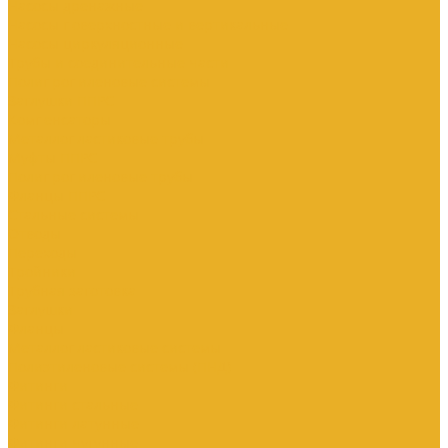
Насосы дренажные
Насосы поверхностные и вертикальные
Насосы циркуляционные
Трубы и соединительные части
Полипропиленовые системы
Заглушки ППРС
Компенсаторы
Металлопластиковые трубы
Муфты ППРС
Полипропиленовые трубы
Фланцы ППРС
Стальные системы
Отводы
Переходы
Тройники
Трубная заготовка
Заглушки
Фланцы
Металлопластиковые системы
Полиэтиленовые системы (ПНД)
Фитинги
Фитинги стальные
Фитинги латунные
Фитинги чугунные