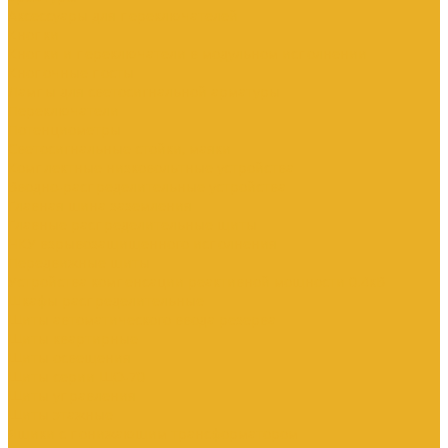
Аксессуары для переключателей
Кнопки
Кнопки и переключатели в модульном исполнении
Кнопочные посты
Лампы для светосигнальной арматуры
Переключатели
Потенциометры
Светосигнальные стойки, маяки
Комплектные низковольтные устройства
Вводно-распределительные устройства
Главная шина заземления
Главные распределительные щиты
НКУ взрывозащищенного исполнения
Передвижные щиты
Устройства компенсации реактивной мощности 0.4кВ
Шкафы распределительные
Щиты автоматического ввода резерва
Щиты квартирные
Щиты освещения
Щиты серии ЩО-70
Щиты управления
Щиты этажные
Ящики с понижающим трансформатором