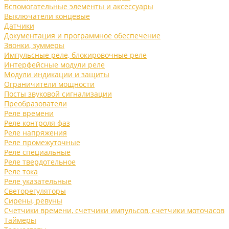
Вспомогательные элементы и аксессуары
Выключатели концевые
Датчики
Документация и программное обеспечение
Звонки, зуммеры
Импульсные реле, блокировочные реле
Интерфейсные модули реле
Модули индикации и защиты
Ограничители мощности
Посты звуковой сигнализации
Преобразователи
Реле времени
Реле контроля фаз
Реле напряжения
Реле промежуточные
Реле специальные
Реле твердотельное
Реле тока
Реле указательные
Светорегуляторы
Сирены, ревуны
Счетчики времени, счетчики импульсов, счетчики моточасов
Таймеры