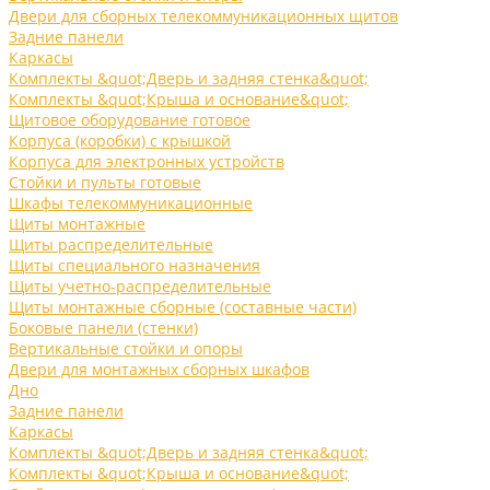
Двери для сборных телекоммуникационных щитов
Задние панели
Каркасы
Комплекты &quot;Дверь и задняя стенка&quot;
Комплекты &quot;Крыша и основание&quot;
Щитовое оборудование готовое
Корпуса (коробки) с крышкой
Корпуса для электронных устройств
Стойки и пульты готовые
Шкафы телекоммуникационные
Щиты монтажные
Щиты распределительные
Щиты специального назначения
Щиты учетно-распределительные
Щиты монтажные сборные (составные части)
Боковые панели (стенки)
Вертикальные стойки и опоры
Двери для монтажных сборных шкафов
Дно
Задние панели
Каркасы
Комплекты &quot;Дверь и задняя стенка&quot;
Комплекты &quot;Крыша и основание&quot;