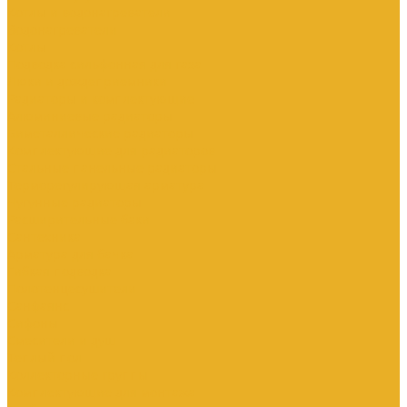
Котлы и водонагреватели
Водонагреватели
Котлы
Подводка сильфонная для газа
Люки и дождеприемники
Радиаторы и комплектующие
Алюминиевые радиаторы
Биметаллические радиаторы
Комплектующие для радиаторов
Стальные панельные радиаторы
Терморегулирующая арматура
Чугунные радиаторы
Расширительные баки
Сантехника
Арматура для бачка
Гибкая подводка
Полотенцесушители
Санфаянс
Сифоны
Смесители и душ
Теплый пол
Коллекторные группы
Комплектующие для монтажа