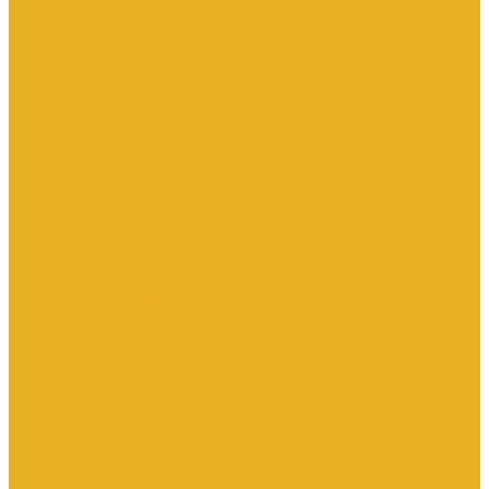
Контроллеры
Микроконтроллеры
Модемы
Модули логические
Панели оператора
Программаторы
Программируемые логические контроллеры
Программное обеспечение
Промышленное сетевое оборудование
Процессоры коммуникационные
Распределенная периферия
Устройства для промышленных следящих систем
Устройства для человеко-машинного интерфейса
Аппараты защиты
Автоматические выключатели
Вспомогательные элементы и аксессуары
Дифференциальная защита: УЗО, дифференциальные блоки
Ограничители импульсного перенапряжения
Устройства защиты на основе предохранителей
Устройства молниезащиты
Кнопки, кнопочные посты, переключатели, светосигнальная
аппаратура
Аксессуары для кнопочных постов и светосигнальной
арматуры