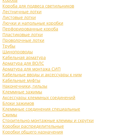
Короба
Короба для подвеса светильников
Лестничные лотки
Листовые лотки
Лючки и напольные коробки
Перфорированные короба
Пластиковые лотки
Проволочные лотки
Трубы
Шинопроводы
Кабельная арматура
Арматура для ВОЛС
Арматура для монтажа СИП
Кабельные вводы и аксессуары к ним
Кабельные муфты
Наконечники, гильзы
Клеммные зажимы
Аксессуары клеммных соединений
Блоки зажимов
Клеммные соединения специальные
Сжимы
Строительно-монтажные клеммы и скрутки
Коробки распределительные
Коробки общего назначения