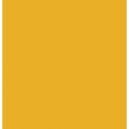
Каталог товаров
Инженерная сантехника
Интересны следующие производители (другие)
Изоляция, расходники, инструмент
Изоляция, теплоизоляция
Инструмент сантехнический
Метизы
Прокладки и ремонтные комплекты
Уплотнительные материалы
Хомуты
Канализационные системы
Внутренняя канализация полипропилен
Наружная канализация полипропилен
Противопожарные муфты
Чугунная канализация
Контрольно-измерительные приборы и автоматика
Датчики давления
Манометры
Приборы учета воды
Аксессуары к расходомерам
Вихреакустические расходомеры
Комбинированные счетчики
Механические (Турбинные) счетчики
Ультразвуковые расходомеры