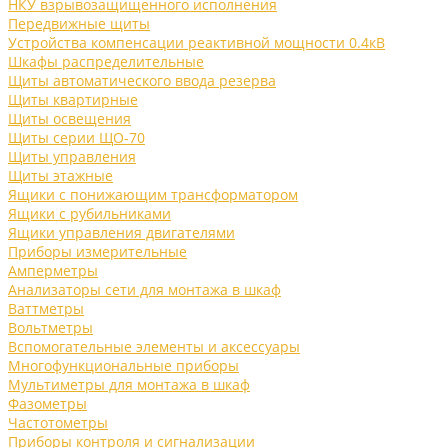
НКУ взрывозащищенного исполнения
Передвижные щиты
Устройства компенсации реактивной мощности 0.4кВ
Шкафы распределительные
Щиты автоматического ввода резерва
Щиты квартирные
Щиты освещения
Щиты серии ЩО-70
Щиты управления
Щиты этажные
Ящики с понижающим трансформатором
Ящики с рубильниками
Ящики управления двигателями
Приборы измерительные
Амперметры
Анализаторы сети для монтажа в шкаф
Ваттметры
Вольтметры
Вспомогательные элементы и аксессуары
Многофункциональные приборы
Мультиметры для монтажа в шкаф
Фазометры
Частотометры
Приборы контроля и сигнализации