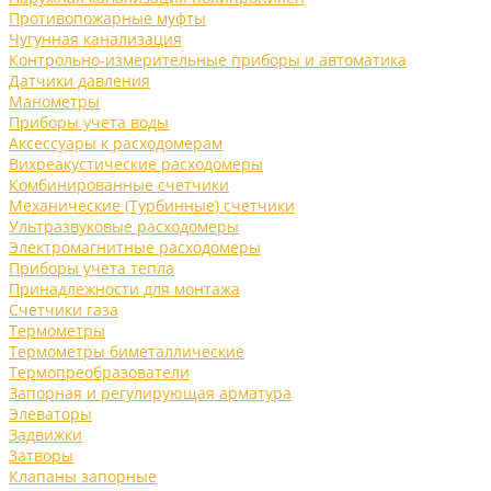
Противопожарные муфты
Чугунная канализация
Контрольно-измерительные приборы и автоматика
Датчики давления
Манометры
Приборы учета воды
Аксессуары к расходомерам
Вихреакустические расходомеры
Комбинированные счетчики
Механические (Турбинные) счетчики
Ультразвуковые расходомеры
Электромагнитные расходомеры
Приборы учета тепла
Принадлежности для монтажа
Счетчики газа
Термометры
Термометры биметаллические
Термопреобразователи
Запорная и регулирующая арматура
Элеваторы
Задвижки
Затворы
Клапаны запорные