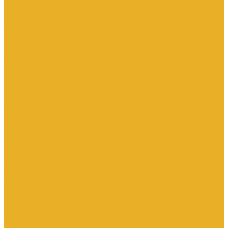
Контакторы тяговые
Пускатели и контакторы магнитные
Пускатели комбинированные, контактные сборки
Реле для контакторов
Рубильники, разъединители, выключатели нагрузки
Аппараты АВР
Вспомогательные элементы и аксессуары
Кулачковые переключатели
Разъединители
Рубильники и выключатели нагрузки
Счетчики электроэнергии
Аксессуары для счетчиков
Счетчики многофункциональные
Счетчики однофазные
Счетчики трехфазные
Автоматизированные системы управления
технологическими процессами (АСУТП)
Блоки питания для систем автоматизации
Вспомогательные элементы, аксессуары и запасные части
Датчики идентификации
Датчики машинного зрения
Коммутаторы сетевые
Компьютеры промышленные