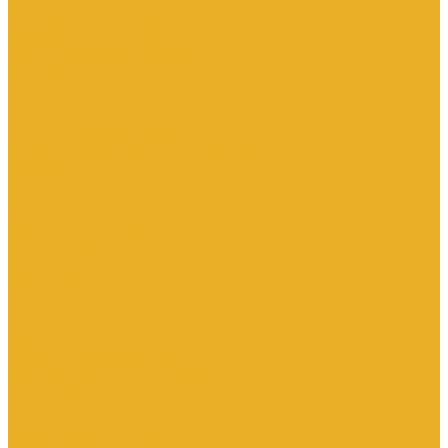
Электромагнитные расходомеры
Приборы учета тепла
Принадлежности для монтажа
Счетчики газа
Термометры
Термометры биметаллические
Термопреобразователи
Запорная и регулирующая арматура
Элеваторы
Задвижки
Затворы
Клапаны запорные
Клапаны обратные
Краны
Краны латунные
Краны стальные
Прочие краны и регуляторы
Фильтры
Насосное оборудование
Комплектующие для насосов
Насосы вибрационные
Насосы глубинные
Насосы для опрессовки