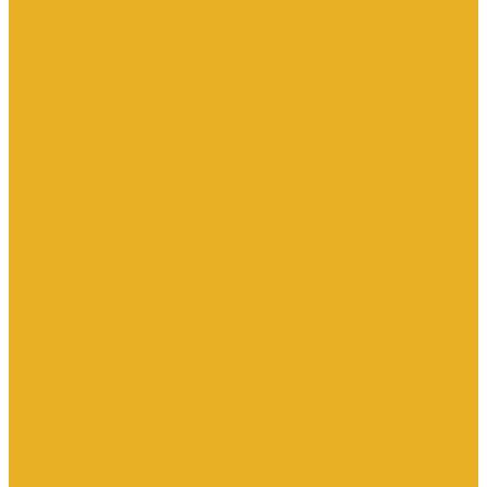
Электроустановочные изделия SchE серии Прима
Электроустановочные изделия Simon серии Simon15
Электроустановочные изделия TDM
Установочные изделия специального назначения
(антивандальные и др.)
Выключатели
Розетки
Устройства контроля
Устройства управления
Кабельно-проводниковая продукция
Кабели
Кабели с медной токопроводящей жилой
Кабели с алюминиевой токопроводящей жилой
Провода и шнуры
Провода с алюминиевой токопроводящей жилой
Провода с медной токопроводящей жилой
Оборудование низковольтное
Пускатели, контакторы и аксессуары к ним
Вспомогательные элементы и аксессуары
Контакторы в модульном исполнении
Контакторы вакуумные
Контакторы компенсации реактивной мощности
Контакторы малогабаритные (миниконтакторы)
Контакторы полупроводниковые