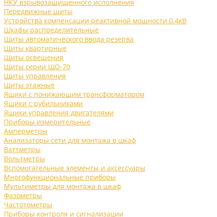
НКУ взрывозащищенного исполнения
Передвижные щиты
Устройства компенсации реактивной мощности 0.4кВ
Шкафы распределительные
Щиты автоматического ввода резерва
Щиты квартирные
Щиты освещения
Щиты серии ЩО-70
Щиты управления
Щиты этажные
Ящики с понижающим трансформатором
Ящики с рубильниками
Ящики управления двигателями
Приборы измерительные
Амперметры
Анализаторы сети для монтажа в шкаф
Ваттметры
Вольтметры
Вспомогательные элементы и аксессуары
Многофункциональные приборы
Мультиметры для монтажа в шкаф
Фазометры
Частотометры
Приборы контроля и сигнализации