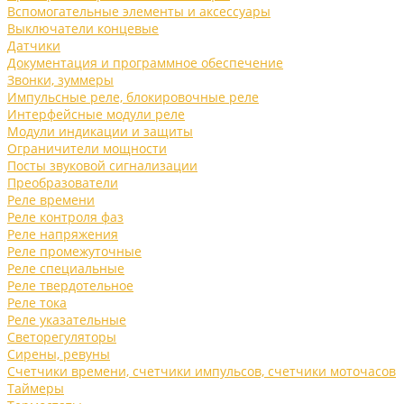
Вспомогательные элементы и аксессуары
Выключатели концевые
Датчики
Документация и программное обеспечение
Звонки, зуммеры
Импульсные реле, блокировочные реле
Интерфейсные модули реле
Модули индикации и защиты
Ограничители мощности
Посты звуковой сигнализации
Преобразователи
Реле времени
Реле контроля фаз
Реле напряжения
Реле промежуточные
Реле специальные
Реле твердотельное
Реле тока
Реле указательные
Светорегуляторы
Сирены, ревуны
Счетчики времени, счетчики импульсов, счетчики моточасов
Таймеры