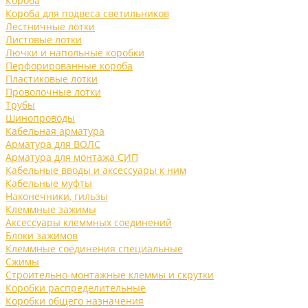
Короба
Короба для подвеса светильников
Лестничные лотки
Листовые лотки
Лючки и напольные коробки
Перфорированные короба
Пластиковые лотки
Проволочные лотки
Трубы
Шинопроводы
Кабельная арматура
Арматура для ВОЛС
Арматура для монтажа СИП
Кабельные вводы и аксессуары к ним
Кабельные муфты
Наконечники, гильзы
Клеммные зажимы
Аксессуары клеммных соединений
Блоки зажимов
Клеммные соединения специальные
Сжимы
Строительно-монтажные клеммы и скрутки
Коробки распределительные
Коробки общего назначения