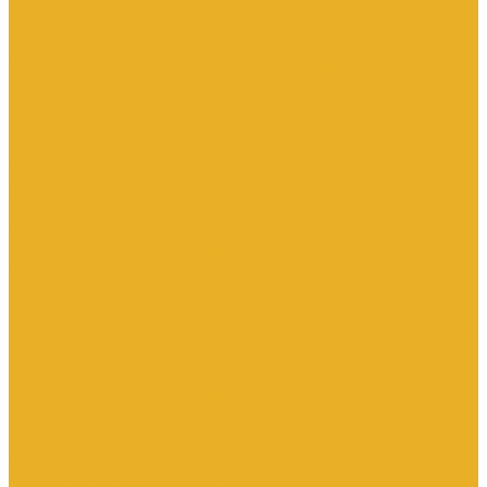
Трубы для теплого пола
Электрооборудование
Изделия электроустановочные
Установочные изделия общего назначения
Аксессуары для электроустановочных изделий
Звонки
Изделия для монтажа в кабель-каналы
Изделия открытого монтажа
Изделия скрытого монтажа
Удлинители, сетевые фильтры, переходники, штепсельные
вилки
Установочные изделия по производителям и сериям
Электроустановочные изделия DKC серии Brava
Электроустановочные изделия Legrand серии Celiane
Электроустановочные изделия Legrand серии Etika
Электроустановочные изделия Legrand серии Mosaic
Электроустановочные изделия Legrand серии Valena, Valena
Life
Электроустановочные изделия SchE серии Glossa
Электроустановочные изделия SchE серии Sedna
Электроустановочные изделия SchE серии Unica
Электроустановочные изделия SchE серии Unica Top, Unica
Class
Электроустановочные изделия SchE серии Дуэт