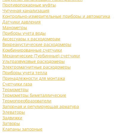
Противопожарные муфты
Чугунная канализация
Контрольно-измерительные приборы и автоматика
Датчики давления
Манометры
Приборы учета воды
Аксессуары к расходомерам
Вихреакустические расходомеры
Комбинированные счетчики
Механические (Турбинные) счетчики
Ультразвуковые расходомеры
Электромагнитные расходомеры
Приборы учета тепла
Принадлежности для монтажа
Счетчики газа
Термометры
Термометры биметаллические
Термопреобразователи
Запорная и регулирующая арматура
Элеваторы
Задвижки
Затворы
Клапаны запорные