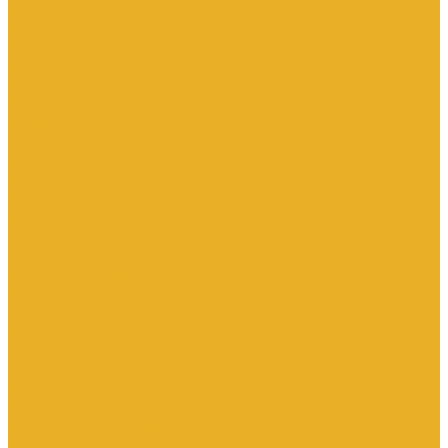
Каталог товаров
Инженерная сантехника
Интересны следующие производители (другие)
Изоляция, расходники, инструмент
Изоляция, теплоизоляция
Инструмент сантехнический
Метизы
Прокладки и ремонтные комплекты
Уплотнительные материалы
Хомуты
Канализационные системы
Внутренняя канализация полипропилен
Наружная канализация полипропилен
Противопожарные муфты
Чугунная канализация
Контрольно-измерительные приборы и автоматика
Датчики давления
Манометры
Приборы учета воды
Аксессуары к расходомерам
Вихреакустические расходомеры
Комбинированные счетчики
Механические (Турбинные) счетчики
Ультразвуковые расходомеры