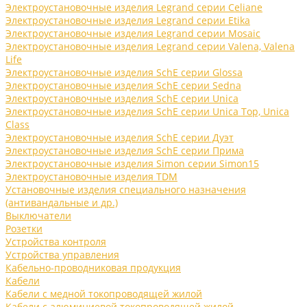
Электроустановочные изделия Legrand серии Celiane
Электроустановочные изделия Legrand серии Etika
Электроустановочные изделия Legrand серии Mosaic
Электроустановочные изделия Legrand серии Valena, Valena
Life
Электроустановочные изделия SchE серии Glossa
Электроустановочные изделия SchE серии Sedna
Электроустановочные изделия SchE серии Unica
Электроустановочные изделия SchE серии Unica Top, Unica
Class
Электроустановочные изделия SchE серии Дуэт
Электроустановочные изделия SchE серии Прима
Электроустановочные изделия Simon серии Simon15
Электроустановочные изделия TDM
Установочные изделия специального назначения
(антивандальные и др.)
Выключатели
Розетки
Устройства контроля
Устройства управления
Кабельно-проводниковая продукция
Кабели
Кабели с медной токопроводящей жилой
Кабели с алюминиевой токопроводящей жилой