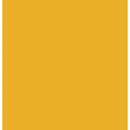
Котлы и водонагреватели
Водонагреватели
Котлы
Подводка сильфонная для газа
Люки и дождеприемники
Радиаторы и комплектующие
Алюминиевые радиаторы
Биметаллические радиаторы
Комплектующие для радиаторов
Стальные панельные радиаторы
Терморегулирующая арматура
Чугунные радиаторы
Расширительные баки
Сантехника
Арматура для бачка
Гибкая подводка
Полотенцесушители
Санфаянс
Сифоны
Смесители и душ
Теплый пол
Коллекторные группы
Комплектующие для монтажа