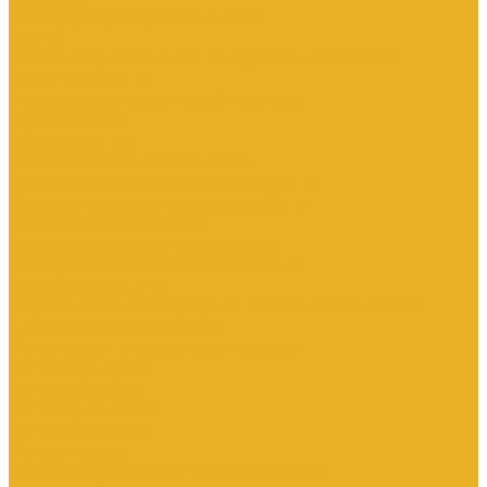
Аксессуары для переключателей
Кнопки
Кнопки и переключатели в модульном исполнении
Кнопочные посты
Лампы для светосигнальной арматуры
Переключатели
Потенциометры
Светосигнальные стойки, маяки
Комплектные низковольтные устройства
Вводно-распределительные устройства
Главная шина заземления
Главные распределительные щиты
НКУ взрывозащищенного исполнения
Передвижные щиты
Устройства компенсации реактивной мощности 0.4кВ
Шкафы распределительные
Щиты автоматического ввода резерва
Щиты квартирные
Щиты освещения
Щиты серии ЩО-70
Щиты управления
Щиты этажные
Ящики с понижающим трансформатором