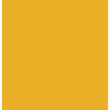
Каталог товаров
Инженерная сантехника
Интересны следующие производители (другие)
Изоляция, расходники, инструмент
Канализационные системы
Электрооборудование
Изделия электроустановочные
Кабельно-проводниковая продукция
Оборудование низковольтное
Бесперебойное питание дома
Накопители электроэнергии Volts
Компания
Доставка и оплата
Статьи
Отзывы
Сертификаты
Производители
ГОСТы
Вопрос-Ответ
Новости
Инженерная сантехника
Электрооборудование
Контакты
...