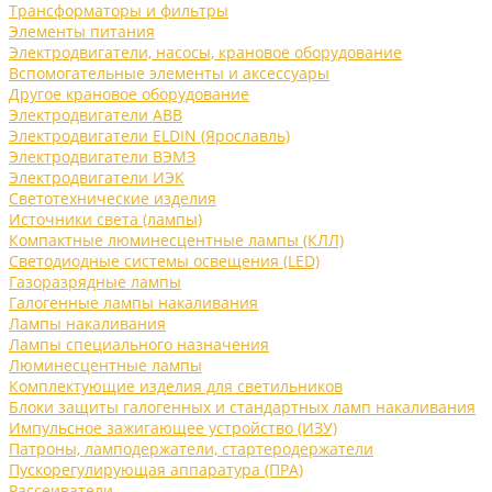
Трансформаторы и фильтры
Элементы питания
Электродвигатели, насосы, крановое оборудование
Вспомогательные элементы и аксессуары
Другое крановое оборудование
Электродвигатели ABB
Электродвигатели ELDIN (Ярославль)
Электродвигатели ВЭМЗ
Электродвигатели ИЭК
Светотехнические изделия
Источники света (лампы)
Компактные люминесцентные лампы (КЛЛ)
Светодиодные системы освещения (LED)
Газоразрядные лампы
Галогенные лампы накаливания
Лампы накаливания
Лампы специального назначения
Люминесцентные лампы
Комплектующие изделия для светильников
Блоки защиты галогенных и стандартных ламп накаливания
Импульсное зажигающее устройство (ИЗУ)
Патроны, ламподержатели, стартеродержатели
Пускорегулирующая аппаратура (ПРА)
Рассеиватели