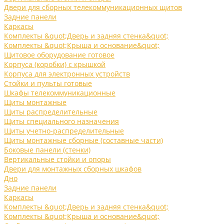
Двери для сборных телекоммуникационных щитов
Задние панели
Каркасы
Комплекты &quot;Дверь и задняя стенка&quot;
Комплекты &quot;Крыша и основание&quot;
Щитовое оборудование готовое
Корпуса (коробки) с крышкой
Корпуса для электронных устройств
Стойки и пульты готовые
Шкафы телекоммуникационные
Щиты монтажные
Щиты распределительные
Щиты специального назначения
Щиты учетно-распределительные
Щиты монтажные сборные (составные части)
Боковые панели (стенки)
Вертикальные стойки и опоры
Двери для монтажных сборных шкафов
Дно
Задние панели
Каркасы
Комплекты &quot;Дверь и задняя стенка&quot;
Комплекты &quot;Крыша и основание&quot;