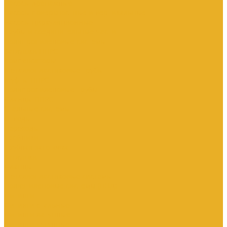
Насосы дренажные
Насосы поверхностные и вертикальные
Насосы циркуляционные
Трубы и соединительные части
Полипропиленовые системы
Заглушки ППРС
Компенсаторы
Металлопластиковые трубы
Муфты ППРС
Полипропиленовые трубы
Фланцы ППРС
Стальные системы
Отводы
Переходы
Тройники
Трубная заготовка
Заглушки
Фланцы
Металлопластиковые системы
Полиэтиленовые системы (ПНД)
Фитинги
Фитинги стальные
Фитинги латунные
Фитинги чугунные