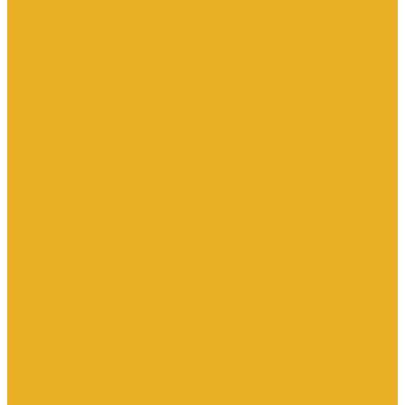
Контроллеры
Микроконтроллеры
Модемы
Модули логические
Панели оператора
Программаторы
Программируемые логические контроллеры
Программное обеспечение
Промышленное сетевое оборудование
Процессоры коммуникационные
Распределенная периферия
Устройства для промышленных следящих систем
Устройства для человеко-машинного интерфейса
Аппараты защиты
Автоматические выключатели
Вспомогательные элементы и аксессуары
Дифференциальная защита: УЗО, дифференциальные блоки
Ограничители импульсного перенапряжения
Устройства защиты на основе предохранителей
Устройства молниезащиты
Кнопки, кнопочные посты, переключатели, светосигнальная
аппаратура
Аксессуары для кнопочных постов и светосигнальной
арматуры