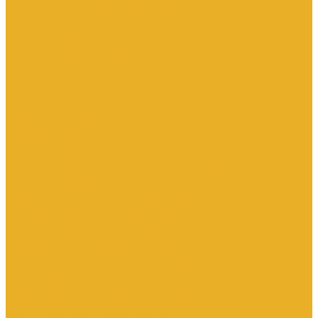
Электроустановочные изделия SchE серии Прима
Электроустановочные изделия Simon серии Simon15
Электроустановочные изделия TDM
Установочные изделия специального назначения
(антивандальные и др.)
Выключатели
Розетки
Устройства контроля
Устройства управления
Кабельно-проводниковая продукция
Кабели
Кабели с медной токопроводящей жилой
Кабели с алюминиевой токопроводящей жилой
Провода и шнуры
Провода с алюминиевой токопроводящей жилой
Провода с медной токопроводящей жилой
Оборудование низковольтное
Пускатели, контакторы и аксессуары к ним
Вспомогательные элементы и аксессуары
Контакторы в модульном исполнении
Контакторы вакуумные
Контакторы компенсации реактивной мощности
Контакторы малогабаритные (миниконтакторы)
Контакторы полупроводниковые