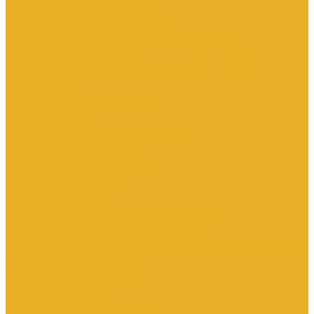
Контакторы тяговые
Пускатели и контакторы магнитные
Пускатели комбинированные, контактные сборки
Реле для контакторов
Рубильники, разъединители, выключатели нагрузки
Аппараты АВР
Вспомогательные элементы и аксессуары
Кулачковые переключатели
Разъединители
Рубильники и выключатели нагрузки
Счетчики электроэнергии
Аксессуары для счетчиков
Счетчики многофункциональные
Счетчики однофазные
Счетчики трехфазные
Автоматизированные системы управления
технологическими процессами (АСУТП)
Блоки питания для систем автоматизации
Вспомогательные элементы, аксессуары и запасные части
Датчики идентификации
Датчики машинного зрения
Коммутаторы сетевые
Компьютеры промышленные