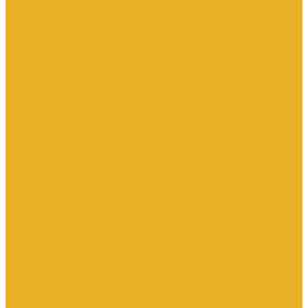
Электромагнитные расходомеры
Приборы учета тепла
Принадлежности для монтажа
Счетчики газа
Термометры
Термометры биметаллические
Термопреобразователи
Запорная и регулирующая арматура
Элеваторы
Задвижки
Затворы
Клапаны запорные
Клапаны обратные
Краны
Краны латунные
Краны стальные
Прочие краны и регуляторы
Фильтры
Насосное оборудование
Комплектующие для насосов
Насосы вибрационные
Насосы глубинные
Насосы для опрессовки