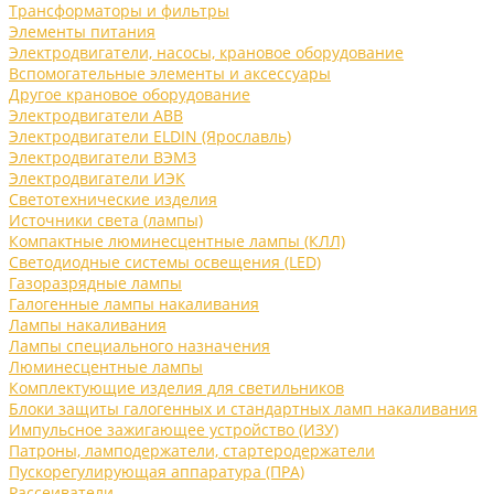
Трансформаторы и фильтры
Элементы питания
Электродвигатели, насосы, крановое оборудование
Вспомогательные элементы и аксессуары
Другое крановое оборудование
Электродвигатели ABB
Электродвигатели ELDIN (Ярославль)
Электродвигатели ВЭМЗ
Электродвигатели ИЭК
Светотехнические изделия
Источники света (лампы)
Компактные люминесцентные лампы (КЛЛ)
Светодиодные системы освещения (LED)
Газоразрядные лампы
Галогенные лампы накаливания
Лампы накаливания
Лампы специального назначения
Люминесцентные лампы
Комплектующие изделия для светильников
Блоки защиты галогенных и стандартных ламп накаливания
Импульсное зажигающее устройство (ИЗУ)
Патроны, ламподержатели, стартеродержатели
Пускорегулирующая аппаратура (ПРА)
Рассеиватели