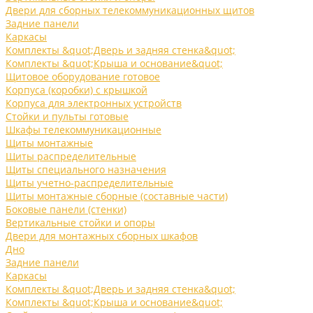
Двери для сборных телекоммуникационных щитов
Задние панели
Каркасы
Комплекты &quot;Дверь и задняя стенка&quot;
Комплекты &quot;Крыша и основание&quot;
Щитовое оборудование готовое
Корпуса (коробки) с крышкой
Корпуса для электронных устройств
Стойки и пульты готовые
Шкафы телекоммуникационные
Щиты монтажные
Щиты распределительные
Щиты специального назначения
Щиты учетно-распределительные
Щиты монтажные сборные (составные части)
Боковые панели (стенки)
Вертикальные стойки и опоры
Двери для монтажных сборных шкафов
Дно
Задние панели
Каркасы
Комплекты &quot;Дверь и задняя стенка&quot;
Комплекты &quot;Крыша и основание&quot;