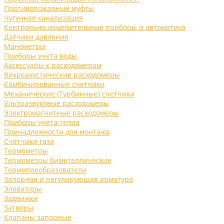
Противопожарные муфты
Чугунная канализация
Контрольно-измерительные приборы и автоматика
Датчики давления
Манометры
Приборы учета воды
Аксессуары к расходомерам
Вихреакустические расходомеры
Комбинированные счетчики
Механические (Турбинные) счетчики
Ультразвуковые расходомеры
Электромагнитные расходомеры
Приборы учета тепла
Принадлежности для монтажа
Счетчики газа
Термометры
Термометры биметаллические
Термопреобразователи
Запорная и регулирующая арматура
Элеваторы
Задвижки
Затворы
Клапаны запорные