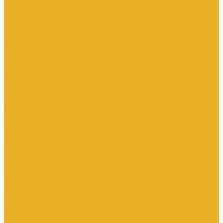
Контроллеры
Микроконтроллеры
Модемы
Модули логические
Панели оператора
Программаторы
Программируемые логические контроллеры
Программное обеспечение
Промышленное сетевое оборудование
Процессоры коммуникационные
Распределенная периферия
Устройства для промышленных следящих систем
Устройства для человеко-машинного интерфейса
Аппараты защиты
Автоматические выключатели
Вспомогательные элементы и аксессуары
Дифференциальная защита: УЗО, дифференциальные блоки
Ограничители импульсного перенапряжения
Устройства защиты на основе предохранителей
Устройства молниезащиты
Кнопки, кнопочные посты, переключатели, светосигнальная
аппаратура
Аксессуары для кнопочных постов и светосигнальной
арматуры