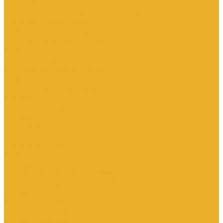
Насосы дренажные
Насосы поверхностные и вертикальные
Насосы циркуляционные
Трубы и соединительные части
Полипропиленовые системы
Заглушки ППРС
Компенсаторы
Металлопластиковые трубы
Муфты ППРС
Полипропиленовые трубы
Фланцы ППРС
Стальные системы
Отводы
Переходы
Тройники
Трубная заготовка
Заглушки
Фланцы
Металлопластиковые системы
Полиэтиленовые системы (ПНД)
Фитинги
Фитинги стальные
Фитинги латунные
Фитинги чугунные