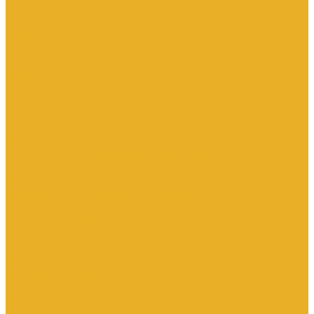
Электроустановочные изделия SchE серии Прима
Электроустановочные изделия Simon серии Simon15
Электроустановочные изделия TDM
Установочные изделия специального назначения
(антивандальные и др.)
Выключатели
Розетки
Устройства контроля
Устройства управления
Кабельно-проводниковая продукция
Кабели
Кабели с медной токопроводящей жилой
Кабели с алюминиевой токопроводящей жилой
Провода и шнуры
Провода с алюминиевой токопроводящей жилой
Провода с медной токопроводящей жилой
Оборудование низковольтное
Пускатели, контакторы и аксессуары к ним
Вспомогательные элементы и аксессуары
Контакторы в модульном исполнении
Контакторы вакуумные
Контакторы компенсации реактивной мощности
Контакторы малогабаритные (миниконтакторы)
Контакторы полупроводниковые