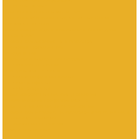
Контакторы тяговые
Пускатели и контакторы магнитные
Пускатели комбинированные, контактные сборки
Реле для контакторов
Рубильники, разъединители, выключатели нагрузки
Аппараты АВР
Вспомогательные элементы и аксессуары
Кулачковые переключатели
Разъединители
Рубильники и выключатели нагрузки
Счетчики электроэнергии
Аксессуары для счетчиков
Счетчики многофункциональные
Счетчики однофазные
Счетчики трехфазные
Автоматизированные системы управления
технологическими процессами (АСУТП)
Блоки питания для систем автоматизации
Вспомогательные элементы, аксессуары и запасные части
Датчики идентификации
Датчики машинного зрения
Коммутаторы сетевые
Компьютеры промышленные