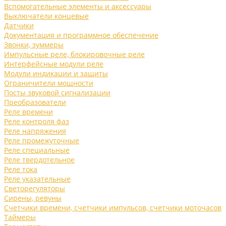
Вспомогательные элементы и аксессуары
Выключатели концевые
Датчики
Документация и программное обеспечение
Звонки, зуммеры
Импульсные реле, блокировочные реле
Интерфейсные модули реле
Модули индикации и защиты
Ограничители мощности
Посты звуковой сигнализации
Преобразователи
Реле времени
Реле контроля фаз
Реле напряжения
Реле промежуточные
Реле специальные
Реле твердотельное
Реле тока
Реле указательные
Светорегуляторы
Сирены, ревуны
Счетчики времени, счетчики импульсов, счетчики моточасов
Таймеры