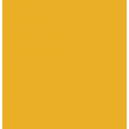
Каталог товаров
Инженерная сантехника
Интересны следующие производители (другие)
Изоляция, расходники, инструмент
Канализационные системы
Электрооборудование
Изделия электроустановочные
Кабельно-проводниковая продукция
Оборудование низковольтное
Бесперебойное питание дома
Накопители электроэнергии Volts
Компания
Доставка и оплата
Статьи
Отзывы
Сертификаты
Производители
ГОСТы
Вопрос-Ответ
Новости
Инженерная сантехника
Электрооборудование
Контакты
...