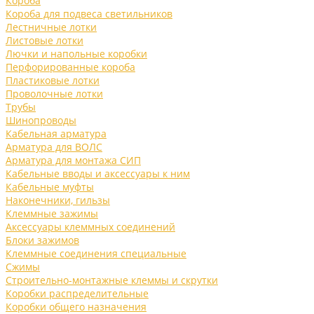
Короба
Короба для подвеса светильников
Лестничные лотки
Листовые лотки
Лючки и напольные коробки
Перфорированные короба
Пластиковые лотки
Проволочные лотки
Трубы
Шинопроводы
Кабельная арматура
Арматура для ВОЛС
Арматура для монтажа СИП
Кабельные вводы и аксессуары к ним
Кабельные муфты
Наконечники, гильзы
Клеммные зажимы
Аксессуары клеммных соединений
Блоки зажимов
Клеммные соединения специальные
Сжимы
Строительно-монтажные клеммы и скрутки
Коробки распределительные
Коробки общего назначения