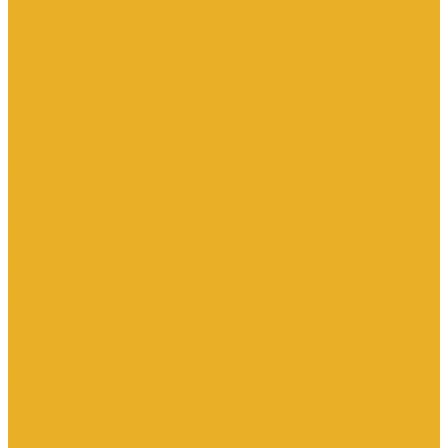
Электромагнитные расходомеры
Приборы учета тепла
Принадлежности для монтажа
Счетчики газа
Термометры
Термометры биметаллические
Термопреобразователи
Запорная и регулирующая арматура
Элеваторы
Задвижки
Затворы
Клапаны запорные
Клапаны обратные
Краны
Краны латунные
Краны стальные
Прочие краны и регуляторы
Фильтры
Насосное оборудование
Комплектующие для насосов
Насосы вибрационные
Насосы глубинные
Насосы для опрессовки