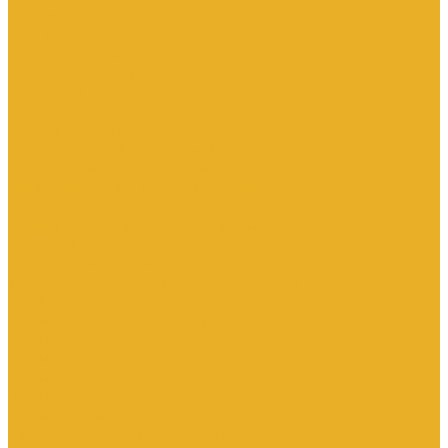
Аксессуары для переключателей
Кнопки
Кнопки и переключатели в модульном исполнении
Кнопочные посты
Лампы для светосигнальной арматуры
Переключатели
Потенциометры
Светосигнальные стойки, маяки
Комплектные низковольтные устройства
Вводно-распределительные устройства
Главная шина заземления
Главные распределительные щиты
НКУ взрывозащищенного исполнения
Передвижные щиты
Устройства компенсации реактивной мощности 0.4кВ
Шкафы распределительные
Щиты автоматического ввода резерва
Щиты квартирные
Щиты освещения
Щиты серии ЩО-70
Щиты управления
Щиты этажные
Ящики с понижающим трансформатором