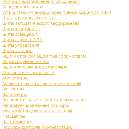
НКУ взрывозащищенного исполнения
Передвижные щиты
Устройства компенсации реактивной мощности 0.4кВ
Шкафы распределительные
Щиты автоматического ввода резерва
Щиты квартирные
Щиты освещения
Щиты серии ЩО-70
Щиты управления
Щиты этажные
Ящики с понижающим трансформатором
Ящики с рубильниками
Ящики управления двигателями
Приборы измерительные
Амперметры
Анализаторы сети для монтажа в шкаф
Ваттметры
Вольтметры
Вспомогательные элементы и аксессуары
Многофункциональные приборы
Мультиметры для монтажа в шкаф
Фазометры
Частотометры
Приборы контроля и сигнализации