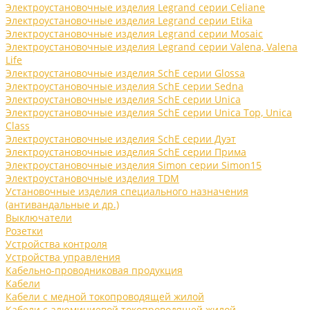
Электроустановочные изделия Legrand серии Celiane
Электроустановочные изделия Legrand серии Etika
Электроустановочные изделия Legrand серии Mosaic
Электроустановочные изделия Legrand серии Valena, Valena
Life
Электроустановочные изделия SchE серии Glossa
Электроустановочные изделия SchE серии Sedna
Электроустановочные изделия SchE серии Unica
Электроустановочные изделия SchE серии Unica Top, Unica
Class
Электроустановочные изделия SchE серии Дуэт
Электроустановочные изделия SchE серии Прима
Электроустановочные изделия Simon серии Simon15
Электроустановочные изделия TDM
Установочные изделия специального назначения
(антивандальные и др.)
Выключатели
Розетки
Устройства контроля
Устройства управления
Кабельно-проводниковая продукция
Кабели
Кабели с медной токопроводящей жилой
Кабели с алюминиевой токопроводящей жилой