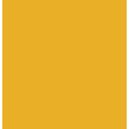
Котлы и водонагреватели
Водонагреватели
Котлы
Подводка сильфонная для газа
Люки и дождеприемники
Радиаторы и комплектующие
Алюминиевые радиаторы
Биметаллические радиаторы
Комплектующие для радиаторов
Стальные панельные радиаторы
Терморегулирующая арматура
Чугунные радиаторы
Расширительные баки
Сантехника
Арматура для бачка
Гибкая подводка
Полотенцесушители
Санфаянс
Сифоны
Смесители и душ
Теплый пол
Коллекторные группы
Комплектующие для монтажа