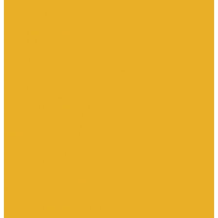
Каталог товаров
Инженерная сантехника
Интересны следующие производители (другие)
Изоляция, расходники, инструмент
Изоляция, теплоизоляция
Инструмент сантехнический
Метизы
Прокладки и ремонтные комплекты
Уплотнительные материалы
Хомуты
Канализационные системы
Внутренняя канализация полипропилен
Наружная канализация полипропилен
Противопожарные муфты
Чугунная канализация
Контрольно-измерительные приборы и автоматика
Датчики давления
Манометры
Приборы учета воды
Аксессуары к расходомерам
Вихреакустические расходомеры
Комбинированные счетчики
Механические (Турбинные) счетчики
Ультразвуковые расходомеры