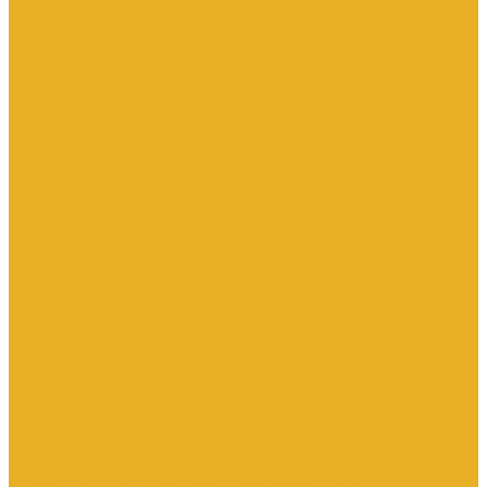
Трубы для теплого пола
Электрооборудование
Изделия электроустановочные
Установочные изделия общего назначения
Аксессуары для электроустановочных изделий
Звонки
Изделия для монтажа в кабель-каналы
Изделия открытого монтажа
Изделия скрытого монтажа
Удлинители, сетевые фильтры, переходники, штепсельные
вилки
Установочные изделия по производителям и сериям
Электроустановочные изделия DKC серии Brava
Электроустановочные изделия Legrand серии Celiane
Электроустановочные изделия Legrand серии Etika
Электроустановочные изделия Legrand серии Mosaic
Электроустановочные изделия Legrand серии Valena, Valena
Life
Электроустановочные изделия SchE серии Glossa
Электроустановочные изделия SchE серии Sedna
Электроустановочные изделия SchE серии Unica
Электроустановочные изделия SchE серии Unica Top, Unica
Class
Электроустановочные изделия SchE серии Дуэт