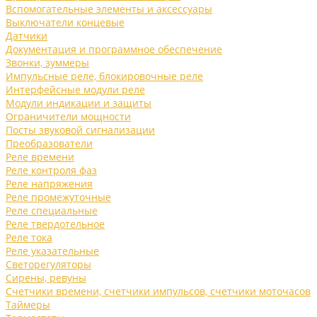
Вспомогательные элементы и аксессуары
Выключатели концевые
Датчики
Документация и программное обеспечение
Звонки, зуммеры
Импульсные реле, блокировочные реле
Интерфейсные модули реле
Модули индикации и защиты
Ограничители мощности
Посты звуковой сигнализации
Преобразователи
Реле времени
Реле контроля фаз
Реле напряжения
Реле промежуточные
Реле специальные
Реле твердотельное
Реле тока
Реле указательные
Светорегуляторы
Сирены, ревуны
Счетчики времени, счетчики импульсов, счетчики моточасов
Таймеры