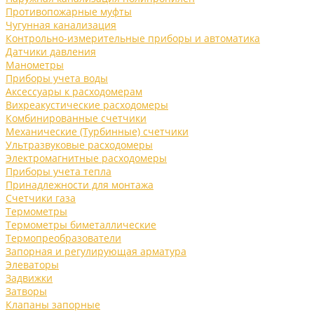
Противопожарные муфты
Чугунная канализация
Контрольно-измерительные приборы и автоматика
Датчики давления
Манометры
Приборы учета воды
Аксессуары к расходомерам
Вихреакустические расходомеры
Комбинированные счетчики
Механические (Турбинные) счетчики
Ультразвуковые расходомеры
Электромагнитные расходомеры
Приборы учета тепла
Принадлежности для монтажа
Счетчики газа
Термометры
Термометры биметаллические
Термопреобразователи
Запорная и регулирующая арматура
Элеваторы
Задвижки
Затворы
Клапаны запорные