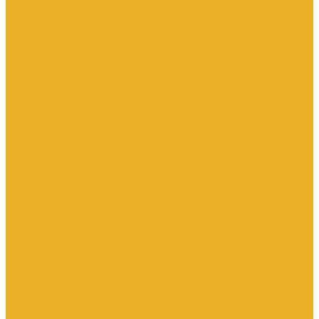
Контроллеры
Микроконтроллеры
Модемы
Модули логические
Панели оператора
Программаторы
Программируемые логические контроллеры
Программное обеспечение
Промышленное сетевое оборудование
Процессоры коммуникационные
Распределенная периферия
Устройства для промышленных следящих систем
Устройства для человеко-машинного интерфейса
Аппараты защиты
Автоматические выключатели
Вспомогательные элементы и аксессуары
Дифференциальная защита: УЗО, дифференциальные блоки
Ограничители импульсного перенапряжения
Устройства защиты на основе предохранителей
Устройства молниезащиты
Кнопки, кнопочные посты, переключатели, светосигнальная
аппаратура
Аксессуары для кнопочных постов и светосигнальной
арматуры