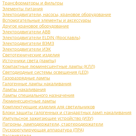
Трансформаторы и фильтры
Элементы питания
Электродвигатели, насосы, крановое оборудование
Вспомогательные элементы и аксессуары
Другое крановое оборудование
Электродвигатели ABB
Электродвигатели ELDIN (Ярославль)
Электродвигатели ВЭМЗ
Электродвигатели ИЭК
Светотехнические изделия
Источники света (лампы)
Компактные люминесцентные лампы (КЛЛ)
Светодиодные системы освещения (LED)
Газоразрядные лампы
Галогенные лампы накаливания
Лампы накаливания
Лампы специального назначения
Люминесцентные лампы
Комплектующие изделия для светильников
Блоки защиты галогенных и стандартных ламп накаливания
Импульсное зажигающее устройство (ИЗУ)
Патроны, ламподержатели, стартеродержатели
Пускорегулирующая аппаратура (ПРА)
Рассеиватели