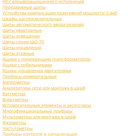
НКУ взрывозащищенного исполнения
Передвижные щиты
Устройства компенсации реактивной мощности 0.4кВ
Шкафы распределительные
Щиты автоматического ввода резерва
Щиты квартирные
Щиты освещения
Щиты серии ЩО-70
Щиты управления
Щиты этажные
Ящики с понижающим трансформатором
Ящики с рубильниками
Ящики управления двигателями
Приборы измерительные
Амперметры
Анализаторы сети для монтажа в шкаф
Ваттметры
Вольтметры
Вспомогательные элементы и аксессуары
Многофункциональные приборы
Мультиметры для монтажа в шкаф
Фазометры
Частотометры
Приборы контроля и сигнализации