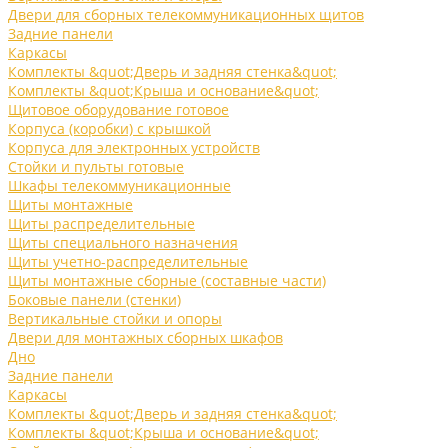
Двери для сборных телекоммуникационных щитов
Задние панели
Каркасы
Комплекты &quot;Дверь и задняя стенка&quot;
Комплекты &quot;Крыша и основание&quot;
Щитовое оборудование готовое
Корпуса (коробки) с крышкой
Корпуса для электронных устройств
Стойки и пульты готовые
Шкафы телекоммуникационные
Щиты монтажные
Щиты распределительные
Щиты специального назначения
Щиты учетно-распределительные
Щиты монтажные сборные (составные части)
Боковые панели (стенки)
Вертикальные стойки и опоры
Двери для монтажных сборных шкафов
Дно
Задние панели
Каркасы
Комплекты &quot;Дверь и задняя стенка&quot;
Комплекты &quot;Крыша и основание&quot;