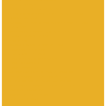
Контакторы тяговые
Пускатели и контакторы магнитные
Пускатели комбинированные, контактные сборки
Реле для контакторов
Рубильники, разъединители, выключатели нагрузки
Аппараты АВР
Вспомогательные элементы и аксессуары
Кулачковые переключатели
Разъединители
Рубильники и выключатели нагрузки
Счетчики электроэнергии
Аксессуары для счетчиков
Счетчики многофункциональные
Счетчики однофазные
Счетчики трехфазные
Автоматизированные системы управления
технологическими процессами (АСУТП)
Блоки питания для систем автоматизации
Вспомогательные элементы, аксессуары и запасные части
Датчики идентификации
Датчики машинного зрения
Коммутаторы сетевые
Компьютеры промышленные