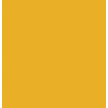
Электромагнитные расходомеры
Приборы учета тепла
Принадлежности для монтажа
Счетчики газа
Термометры
Термометры биметаллические
Термопреобразователи
Запорная и регулирующая арматура
Элеваторы
Задвижки
Затворы
Клапаны запорные
Клапаны обратные
Краны
Краны латунные
Краны стальные
Прочие краны и регуляторы
Фильтры
Насосное оборудование
Комплектующие для насосов
Насосы вибрационные
Насосы глубинные
Насосы для опрессовки