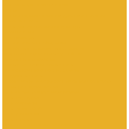
Аксессуары для переключателей
Кнопки
Кнопки и переключатели в модульном исполнении
Кнопочные посты
Лампы для светосигнальной арматуры
Переключатели
Потенциометры
Светосигнальные стойки, маяки
Комплектные низковольтные устройства
Вводно-распределительные устройства
Главная шина заземления
Главные распределительные щиты
НКУ взрывозащищенного исполнения
Передвижные щиты
Устройства компенсации реактивной мощности 0.4кВ
Шкафы распределительные
Щиты автоматического ввода резерва
Щиты квартирные
Щиты освещения
Щиты серии ЩО-70
Щиты управления
Щиты этажные
Ящики с понижающим трансформатором