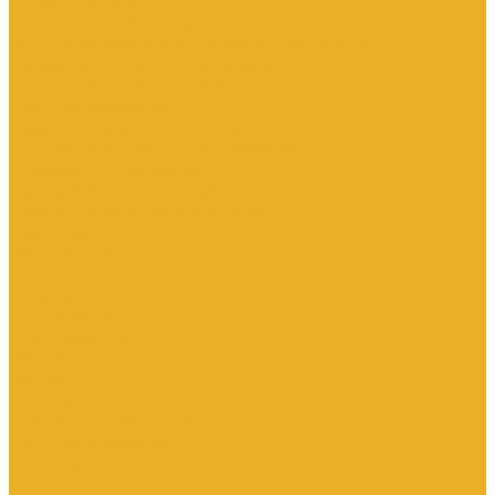
Каталог товаров
Инженерная сантехника
Интересны следующие производители (другие)
Изоляция, расходники, инструмент
Канализационные системы
Электрооборудование
Изделия электроустановочные
Кабельно-проводниковая продукция
Оборудование низковольтное
Бесперебойное питание дома
Накопители электроэнергии Volts
Компания
Доставка и оплата
Статьи
Отзывы
Сертификаты
Производители
ГОСТы
Вопрос-Ответ
Новости
Инженерная сантехника
Электрооборудование
Контакты
...