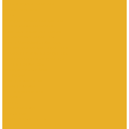
Котлы и водонагреватели
Водонагреватели
Котлы
Подводка сильфонная для газа
Люки и дождеприемники
Радиаторы и комплектующие
Алюминиевые радиаторы
Биметаллические радиаторы
Комплектующие для радиаторов
Стальные панельные радиаторы
Терморегулирующая арматура
Чугунные радиаторы
Расширительные баки
Сантехника
Арматура для бачка
Гибкая подводка
Полотенцесушители
Санфаянс
Сифоны
Смесители и душ
Теплый пол
Коллекторные группы
Комплектующие для монтажа