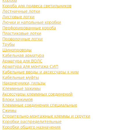
Короба
Короба для подвеса светильников
Лестничные лотки
Листовые лотки
Лючки и напольные коробки
Перфорированные короба
Пластиковые лотки
Проволочные лотки
Трубы
Шинопроводы
Кабельная арматура
Арматура для ВОЛС
Арматура для монтажа СИП
Кабельные вводы и аксессуары к ним
Кабельные муфты
Наконечники, гильзы
Клеммные зажимы
Аксессуары клеммных соединений
Блоки зажимов
Клеммные соединения специальные
Сжимы
Строительно-монтажные клеммы и скрутки
Коробки распределительные
Коробки общего назначения