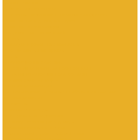
Каталог товаров
Инженерная сантехника
Интересны следующие производители (другие)
Изоляция, расходники, инструмент
Изоляция, теплоизоляция
Инструмент сантехнический
Метизы
Прокладки и ремонтные комплекты
Уплотнительные материалы
Хомуты
Канализационные системы
Внутренняя канализация полипропилен
Наружная канализация полипропилен
Противопожарные муфты
Чугунная канализация
Контрольно-измерительные приборы и автоматика
Датчики давления
Манометры
Приборы учета воды
Аксессуары к расходомерам
Вихреакустические расходомеры
Комбинированные счетчики
Механические (Турбинные) счетчики
Ультразвуковые расходомеры