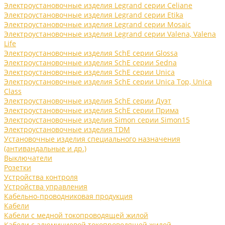
Электроустановочные изделия Legrand серии Celiane
Электроустановочные изделия Legrand серии Etika
Электроустановочные изделия Legrand серии Mosaic
Электроустановочные изделия Legrand серии Valena, Valena
Life
Электроустановочные изделия SchE серии Glossa
Электроустановочные изделия SchE серии Sedna
Электроустановочные изделия SchE серии Unica
Электроустановочные изделия SchE серии Unica Top, Unica
Class
Электроустановочные изделия SchE серии Дуэт
Электроустановочные изделия SchE серии Прима
Электроустановочные изделия Simon серии Simon15
Электроустановочные изделия TDM
Установочные изделия специального назначения
(антивандальные и др.)
Выключатели
Розетки
Устройства контроля
Устройства управления
Кабельно-проводниковая продукция
Кабели
Кабели с медной токопроводящей жилой
Кабели с алюминиевой токопроводящей жилой