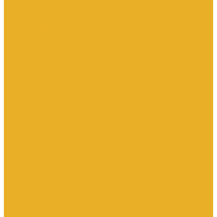
Насосы дренажные
Насосы поверхностные и вертикальные
Насосы циркуляционные
Трубы и соединительные части
Полипропиленовые системы
Заглушки ППРС
Компенсаторы
Металлопластиковые трубы
Муфты ППРС
Полипропиленовые трубы
Фланцы ППРС
Стальные системы
Отводы
Переходы
Тройники
Трубная заготовка
Заглушки
Фланцы
Металлопластиковые системы
Полиэтиленовые системы (ПНД)
Фитинги
Фитинги стальные
Фитинги латунные
Фитинги чугунные