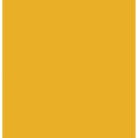
Электроустановочные изделия SchE серии Прима
Электроустановочные изделия Simon серии Simon15
Электроустановочные изделия TDM
Установочные изделия специального назначения
(антивандальные и др.)
Выключатели
Розетки
Устройства контроля
Устройства управления
Кабельно-проводниковая продукция
Кабели
Кабели с медной токопроводящей жилой
Кабели с алюминиевой токопроводящей жилой
Провода и шнуры
Провода с алюминиевой токопроводящей жилой
Провода с медной токопроводящей жилой
Оборудование низковольтное
Пускатели, контакторы и аксессуары к ним
Вспомогательные элементы и аксессуары
Контакторы в модульном исполнении
Контакторы вакуумные
Контакторы компенсации реактивной мощности
Контакторы малогабаритные (миниконтакторы)
Контакторы полупроводниковые