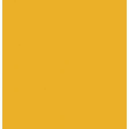
Трубы для теплого пола
Электрооборудование
Изделия электроустановочные
Установочные изделия общего назначения
Аксессуары для электроустановочных изделий
Звонки
Изделия для монтажа в кабель-каналы
Изделия открытого монтажа
Изделия скрытого монтажа
Удлинители, сетевые фильтры, переходники, штепсельные
вилки
Установочные изделия по производителям и сериям
Электроустановочные изделия DKC серии Brava
Электроустановочные изделия Legrand серии Celiane
Электроустановочные изделия Legrand серии Etika
Электроустановочные изделия Legrand серии Mosaic
Электроустановочные изделия Legrand серии Valena, Valena
Life
Электроустановочные изделия SchE серии Glossa
Электроустановочные изделия SchE серии Sedna
Электроустановочные изделия SchE серии Unica
Электроустановочные изделия SchE серии Unica Top, Unica
Class
Электроустановочные изделия SchE серии Дуэт