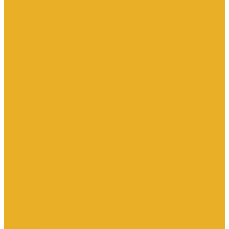
Контроллеры
Микроконтроллеры
Модемы
Модули логические
Панели оператора
Программаторы
Программируемые логические контроллеры
Программное обеспечение
Промышленное сетевое оборудование
Процессоры коммуникационные
Распределенная периферия
Устройства для промышленных следящих систем
Устройства для человеко-машинного интерфейса
Аппараты защиты
Автоматические выключатели
Вспомогательные элементы и аксессуары
Дифференциальная защита: УЗО, дифференциальные блоки
Ограничители импульсного перенапряжения
Устройства защиты на основе предохранителей
Устройства молниезащиты
Кнопки, кнопочные посты, переключатели, светосигнальная
аппаратура
Аксессуары для кнопочных постов и светосигнальной
арматуры