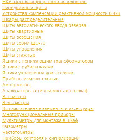
НКУ взрывозащищенного исполнения
Передвижные щиты
Устройства компенсации реактивной мощности 0.4кВ
Шкафы распределительные
Щиты автоматического ввода резерва
Щиты квартирные
Щиты освещения
Щиты серии ЩО-70
Щиты управления
Щиты этажные
Ящики с понижающим трансформатором
Ящики с рубильниками
Ящики управления двигателями
Приборы измерительные
Амперметры
Анализаторы сети для монтажа в шкаф
Ваттметры
Вольтметры
Вспомогательные элементы и аксессуары
Многофункциональные приборы
Мультиметры для монтажа в шкаф
Фазометры
Частотометры
Приборы контроля и сигнализации