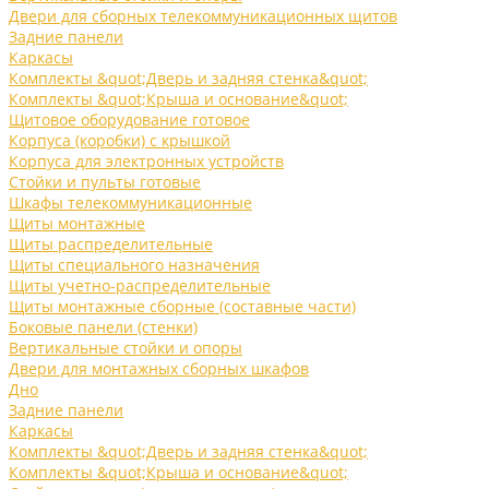
Двери для сборных телекоммуникационных щитов
Задние панели
Каркасы
Комплекты &quot;Дверь и задняя стенка&quot;
Комплекты &quot;Крыша и основание&quot;
Щитовое оборудование готовое
Корпуса (коробки) с крышкой
Корпуса для электронных устройств
Стойки и пульты готовые
Шкафы телекоммуникационные
Щиты монтажные
Щиты распределительные
Щиты специального назначения
Щиты учетно-распределительные
Щиты монтажные сборные (составные части)
Боковые панели (стенки)
Вертикальные стойки и опоры
Двери для монтажных сборных шкафов
Дно
Задние панели
Каркасы
Комплекты &quot;Дверь и задняя стенка&quot;
Комплекты &quot;Крыша и основание&quot;