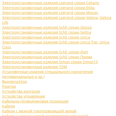
Электроустановочные изделия Legrand серии Celiane
Электроустановочные изделия Legrand серии Etika
Электроустановочные изделия Legrand серии Mosaic
Электроустановочные изделия Legrand серии Valena, Valena
Life
Электроустановочные изделия SchE серии Glossa
Электроустановочные изделия SchE серии Sedna
Электроустановочные изделия SchE серии Unica
Электроустановочные изделия SchE серии Unica Top, Unica
Class
Электроустановочные изделия SchE серии Дуэт
Электроустановочные изделия SchE серии Прима
Электроустановочные изделия Simon серии Simon15
Электроустановочные изделия TDM
Установочные изделия специального назначения
(антивандальные и др.)
Выключатели
Розетки
Устройства контроля
Устройства управления
Кабельно-проводниковая продукция
Кабели
Кабели с медной токопроводящей жилой
Кабели с алюминиевой токопроводящей жилой