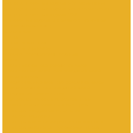
Электроустановочные изделия SchE серии Прима
Электроустановочные изделия Simon серии Simon15
Электроустановочные изделия TDM
Установочные изделия специального назначения
(антивандальные и др.)
Выключатели
Розетки
Устройства контроля
Устройства управления
Кабельно-проводниковая продукция
Кабели
Кабели с медной токопроводящей жилой
Кабели с алюминиевой токопроводящей жилой
Провода и шнуры
Провода с алюминиевой токопроводящей жилой
Провода с медной токопроводящей жилой
Оборудование низковольтное
Пускатели, контакторы и аксессуары к ним
Вспомогательные элементы и аксессуары
Контакторы в модульном исполнении
Контакторы вакуумные
Контакторы компенсации реактивной мощности
Контакторы малогабаритные (миниконтакторы)
Контакторы полупроводниковые