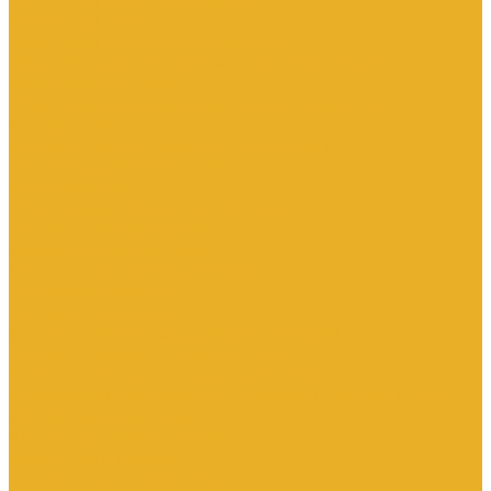
Контакторы тяговые
Пускатели и контакторы магнитные
Пускатели комбинированные, контактные сборки
Реле для контакторов
Рубильники, разъединители, выключатели нагрузки
Аппараты АВР
Вспомогательные элементы и аксессуары
Кулачковые переключатели
Разъединители
Рубильники и выключатели нагрузки
Счетчики электроэнергии
Аксессуары для счетчиков
Счетчики многофункциональные
Счетчики однофазные
Счетчики трехфазные
Автоматизированные системы управления
технологическими процессами (АСУТП)
Блоки питания для систем автоматизации
Вспомогательные элементы, аксессуары и запасные части
Датчики идентификации
Датчики машинного зрения
Коммутаторы сетевые
Компьютеры промышленные