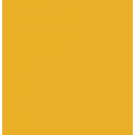
Каталог товаров
Инженерная сантехника
Интересны следующие производители (другие)
Изоляция, расходники, инструмент
Канализационные системы
Электрооборудование
Изделия электроустановочные
Кабельно-проводниковая продукция
Оборудование низковольтное
Бесперебойное питание дома
Накопители электроэнергии Volts
Компания
Доставка и оплата
Статьи
Отзывы
Сертификаты
Производители
ГОСТы
Вопрос-Ответ
Новости
Инженерная сантехника
Электрооборудование
Контакты
...