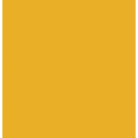
Трубы для теплого пола
Электрооборудование
Изделия электроустановочные
Установочные изделия общего назначения
Аксессуары для электроустановочных изделий
Звонки
Изделия для монтажа в кабель-каналы
Изделия открытого монтажа
Изделия скрытого монтажа
Удлинители, сетевые фильтры, переходники, штепсельные
вилки
Установочные изделия по производителям и сериям
Электроустановочные изделия DKC серии Brava
Электроустановочные изделия Legrand серии Celiane
Электроустановочные изделия Legrand серии Etika
Электроустановочные изделия Legrand серии Mosaic
Электроустановочные изделия Legrand серии Valena, Valena
Life
Электроустановочные изделия SchE серии Glossa
Электроустановочные изделия SchE серии Sedna
Электроустановочные изделия SchE серии Unica
Электроустановочные изделия SchE серии Unica Top, Unica
Class
Электроустановочные изделия SchE серии Дуэт