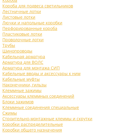
Короба
Короба для подвеса светильников
Лестничные лотки
Листовые лотки
Лючки и напольные коробки
Перфорированные короба
Пластиковые лотки
Проволочные лотки
Трубы
Шинопроводы
Кабельная арматура
Арматура для ВОЛС
Арматура для монтажа СИП
Кабельные вводы и аксессуары к ним
Кабельные муфты
Наконечники, гильзы
Клеммные зажимы
Аксессуары клеммных соединений
Блоки зажимов
Клеммные соединения специальные
Сжимы
Строительно-монтажные клеммы и скрутки
Коробки распределительные
Коробки общего назначения