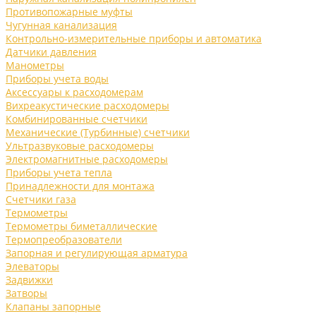
Противопожарные муфты
Чугунная канализация
Контрольно-измерительные приборы и автоматика
Датчики давления
Манометры
Приборы учета воды
Аксессуары к расходомерам
Вихреакустические расходомеры
Комбинированные счетчики
Механические (Турбинные) счетчики
Ультразвуковые расходомеры
Электромагнитные расходомеры
Приборы учета тепла
Принадлежности для монтажа
Счетчики газа
Термометры
Термометры биметаллические
Термопреобразователи
Запорная и регулирующая арматура
Элеваторы
Задвижки
Затворы
Клапаны запорные