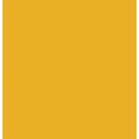
Каталог товаров
Инженерная сантехника
Интересны следующие производители (другие)
Изоляция, расходники, инструмент
Изоляция, теплоизоляция
Инструмент сантехнический
Метизы
Прокладки и ремонтные комплекты
Уплотнительные материалы
Хомуты
Канализационные системы
Внутренняя канализация полипропилен
Наружная канализация полипропилен
Противопожарные муфты
Чугунная канализация
Контрольно-измерительные приборы и автоматика
Датчики давления
Манометры
Приборы учета воды
Аксессуары к расходомерам
Вихреакустические расходомеры
Комбинированные счетчики
Механические (Турбинные) счетчики
Ультразвуковые расходомеры