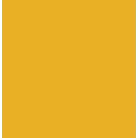
Аксессуары для переключателей
Кнопки
Кнопки и переключатели в модульном исполнении
Кнопочные посты
Лампы для светосигнальной арматуры
Переключатели
Потенциометры
Светосигнальные стойки, маяки
Комплектные низковольтные устройства
Вводно-распределительные устройства
Главная шина заземления
Главные распределительные щиты
НКУ взрывозащищенного исполнения
Передвижные щиты
Устройства компенсации реактивной мощности 0.4кВ
Шкафы распределительные
Щиты автоматического ввода резерва
Щиты квартирные
Щиты освещения
Щиты серии ЩО-70
Щиты управления
Щиты этажные
Ящики с понижающим трансформатором