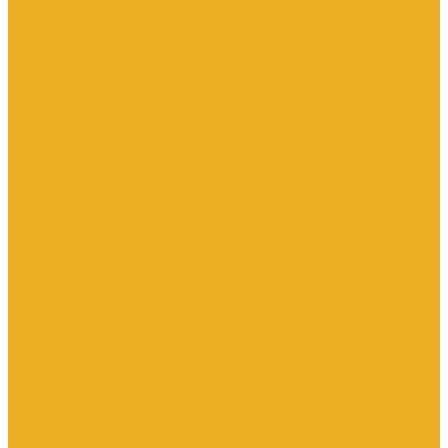
Котлы и водонагреватели
Водонагреватели
Котлы
Подводка сильфонная для газа
Люки и дождеприемники
Радиаторы и комплектующие
Алюминиевые радиаторы
Биметаллические радиаторы
Комплектующие для радиаторов
Стальные панельные радиаторы
Терморегулирующая арматура
Чугунные радиаторы
Расширительные баки
Сантехника
Арматура для бачка
Гибкая подводка
Полотенцесушители
Санфаянс
Сифоны
Смесители и душ
Теплый пол
Коллекторные группы
Комплектующие для монтажа