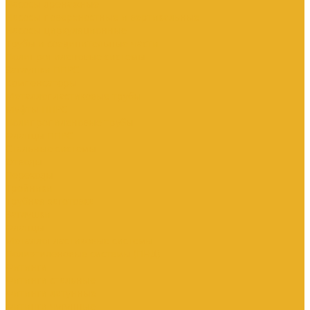
Насосы дренажные
Насосы поверхностные и вертикальные
Насосы циркуляционные
Трубы и соединительные части
Полипропиленовые системы
Заглушки ППРС
Компенсаторы
Металлопластиковые трубы
Муфты ППРС
Полипропиленовые трубы
Фланцы ППРС
Стальные системы
Отводы
Переходы
Тройники
Трубная заготовка
Заглушки
Фланцы
Металлопластиковые системы
Полиэтиленовые системы (ПНД)
Фитинги
Фитинги стальные
Фитинги латунные
Фитинги чугунные