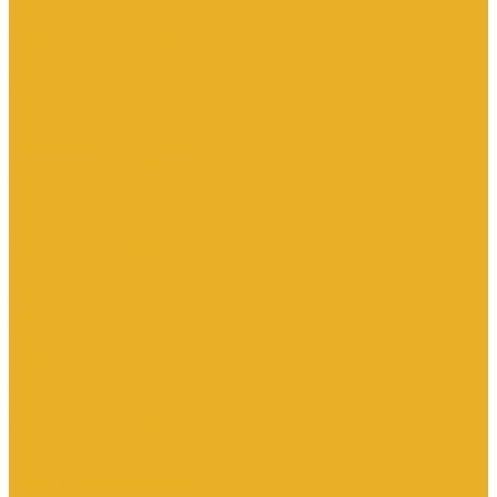
Электромагнитные расходомеры
Приборы учета тепла
Принадлежности для монтажа
Счетчики газа
Термометры
Термометры биметаллические
Термопреобразователи
Запорная и регулирующая арматура
Элеваторы
Задвижки
Затворы
Клапаны запорные
Клапаны обратные
Краны
Краны латунные
Краны стальные
Прочие краны и регуляторы
Фильтры
Насосное оборудование
Комплектующие для насосов
Насосы вибрационные
Насосы глубинные
Насосы для опрессовки