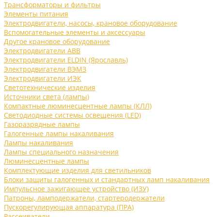
Трансформаторы и фильтры
Элементы питания
Электродвигатели, насосы, крановое оборудование
Вспомогательные элементы и аксессуары
Другое крановое оборудование
Электродвигатели ABB
Электродвигатели ELDIN (Ярославль)
Электродвигатели ВЭМЗ
Электродвигатели ИЭК
Светотехнические изделия
Источники света (лампы)
Компактные люминесцентные лампы (КЛЛ)
Светодиодные системы освещения (LED)
Газоразрядные лампы
Галогенные лампы накаливания
Лампы накаливания
Лампы специального назначения
Люминесцентные лампы
Комплектующие изделия для светильников
Блоки защиты галогенных и стандартных ламп накаливания
Импульсное зажигающее устройство (ИЗУ)
Патроны, ламподержатели, стартеродержатели
Пускорегулирующая аппаратура (ПРА)
Рассеиватели