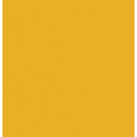
Каталог товаров
Инженерная сантехника
Интересны следующие производители (другие)
Изоляция, расходники, инструмент
Изоляция, теплоизоляция
Инструмент сантехнический
Метизы
Прокладки и ремонтные комплекты
Уплотнительные материалы
Хомуты
Канализационные системы
Внутренняя канализация полипропилен
Наружная канализация полипропилен
Противопожарные муфты
Чугунная канализация
Контрольно-измерительные приборы и автоматика
Датчики давления
Манометры
Приборы учета воды
Аксессуары к расходомерам
Вихреакустические расходомеры
Комбинированные счетчики
Механические (Турбинные) счетчики
Ультразвуковые расходомеры